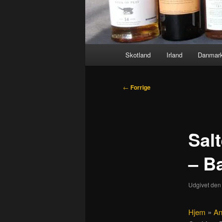
Hovedmenu
Skotland
Irland
Danmar
Indlægsnavigation
←
Forrige
Sal
– B
Udgivet de
Hjem
»
An