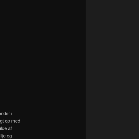
nder i
igt op med
ulde af
lje og