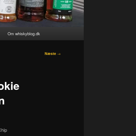
Om whiskyblog.dk
Næste
→
okie
n
Chip