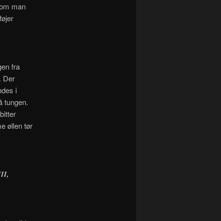
 som man
føjer
gen fra
. Der
des i
å tungen.
itter
 øllen tør
II,