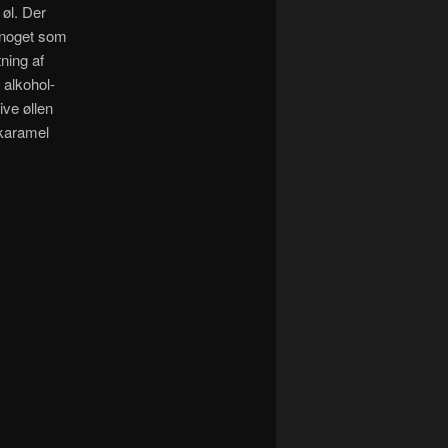
 øl. Der
g noget som
ning af
alkohol-
ive øllen
 karamel