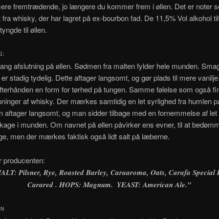
ere fremtrædende, jo længere du kommer frem i øllen. Det er noter
 fra whisky, der har lagret på ex-bourbon fad. De 11,5% Vol alkohol til
tyngde til øllen.
G:
lang afslutning på øllen. Sødmen fra malten fylder hele munden. Sma
er stadig tydelig. Dette aftager langsomt, og gør plads til mere vanilje
terhånden en form for tørhed på tungen. Samme følelse som også fin
pninger af whisky. Der mærkes samtidig en let syrlighed fra humlen p
 aftager langsomt, og man sidder tilbage med en fornemmelse af let b
age i munden. Om navnet på øllen påvirker ens evner, til at bedømme
ige, men der mærkes faktisk også lidt salt på læberne.
r producenten:
ALT: Pilsner, Rye, Roasted Barley, Caraaroma, Oats, Carafa Special I
Carared .​ HOPS: Magnum. ​ YEAST: American Ale.”
ON