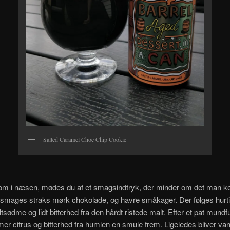
Salted Caramel Choc Chip Cookie
m i næsen, mødes du af et smagsindtryk, der minder om det man ke
 smages straks mørk chokolade, og havre småkager. Der følges hurt
ltsødme og lidt bitterhed fra den hårdt ristede malt. Efter et pat mundf
er citrus og bitterhed fra humlen en smule frem. Ligeledes bliver vani