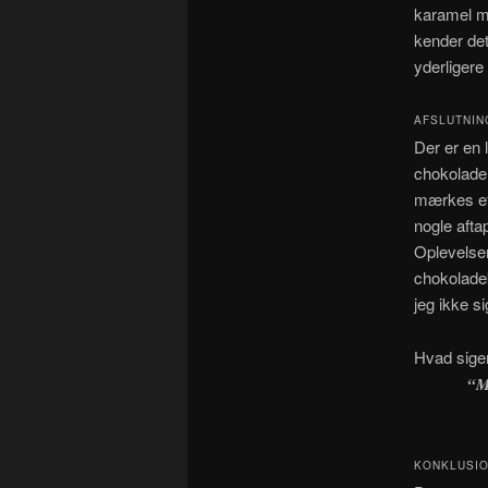
karamel m
kender det
yderligere 
AFSLUTNIN
Der er en 
chokolade 
mærkes ef
nogle afta
Oplevelsen
chokoladek
jeg ikke s
Hvad sige
“M
KONKLUSI