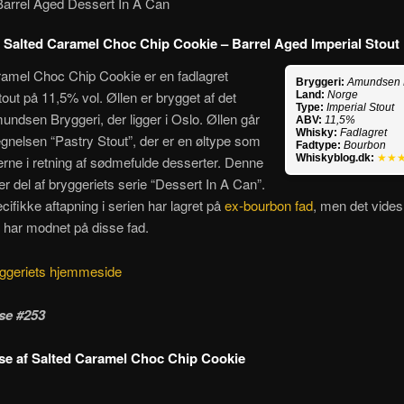
Barrel Aged Dessert In A Can
Salted Caramel Choc Chip Cookie – Barrel Aged Imperial Stout
ramel Choc Chip Cookie er en fadlagret
Bryggeri:
Amundsen 
tout på 11,5% vol. Øllen er brygget af det
Land:
Norge
Type:
Imperial Stout
ndsen Bryggeri, der ligger i Oslo. Øllen går
ABV:
11,5%
Whisky:
Fadlagret
gnelsen “Pastry Stout”, der er en øltype som
Fadtype:
Bourbon
Whiskyblog.dk:
★★
erne i retning af sødmefulde desserter. Denne
er del af bryggeriets serie “Dessert In A Can”.
ifikke aftapning i serien har lagret på
ex-bourbon fad
, men det vides
 har modnet på disse fad.
ggeriets hjemmeside
se #253
e af Salted Caramel Choc Chip Cookie