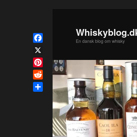
Fortsæt
til
primært
Whiskyblog.d
indhold
En dansk blog om whisky
Facebook
X
Pinterest
Reddit
Share