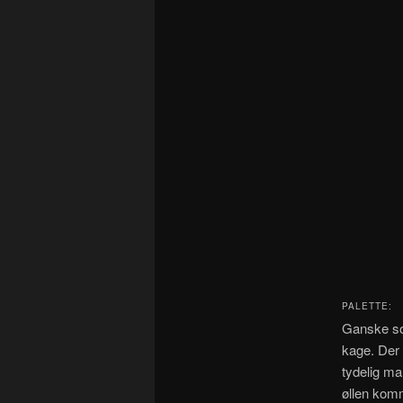
PALETTE:
Ganske so
kage. Der
tydelig ma
øllen komm