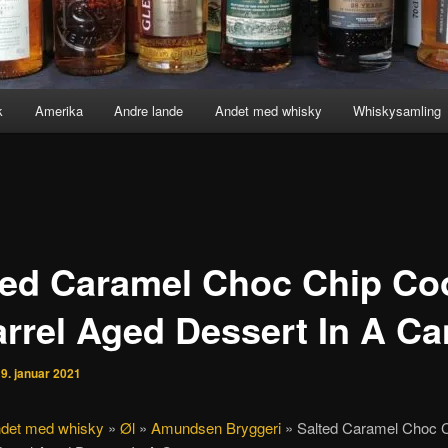
k
Amerika
Andre lande
Andet med whisky
Whiskysamling
ted Caramel Choc Chip Co
arrel Aged Dessert In A Ca
n
9. januar 2021
det med whisky
»
Øl
»
Amundsen Bryggeri
»
Salted Caramel Choc 