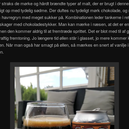
 straks de mørke og hårdt brændte typer af malt, der er brugt i denne
tigt op med tydelig sødme. Der duftes nu tydeligt mørk chokolade, o
 havregryn med meget sukker på. Kombinationen leder tankerne i ret
skager med chokoladestykker. Man kan mærke i næsen, at det er en 
en den kommer aldrig til at fremtræde sprittet. Det er blot med til af g
aftig fremtoning. Jo længere tid øllen står i glasset, jo mere kommer
ten. Når man også har smagt på øllen, så mærkes en snert af vanilje i
n.