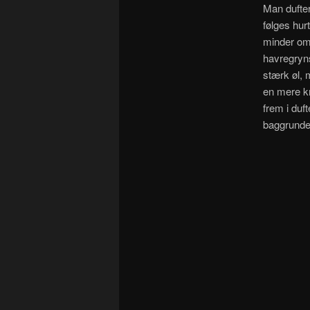
Man dufter
følges hur
minder om
havregryn
stærk øl, m
en mere kr
frem i duf
baggrunde