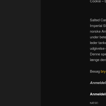
Cookie – 
Salted Ca
Imperial S
norske Amu
under bete
leder tank
udgivelse 
Denne spec
længe den
Besøg
bry
Anmeldel
Anmeldels
NÆSE: