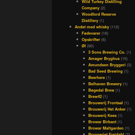
Wild Turkey Distilling
Company
(2)
Woodford Reserve
Distillery
(1)
Andet med whisky
(112)
Fødevarer
(16)
Opskrifter
(6)
Øl
(90)
3 Sons Brewing Co.
(1)
Amager Bryghus
(15)
Amundsen Bryggeri
(3)
Bad Seed Brewing
(1)
Beerhere
(1)
Belhaven Brewery
(1)
Bøgedal Brew
(1)
Brew42
(1)
Brouwerij Frontaal
(1)
Brouwerij Het Anker
(1)
Brouwerij Kees
(1)
Browar Birbant
(1)
Browar Maltgarden
(1)
Bryggeriet Frejdahl
(3)