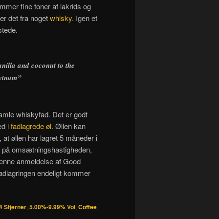
emmer fine toner af lakrids og
er det fra noget
whisky
. Igen et
stede.
anilla and coconut to the
ietnam”
 gamle whiskyfad. Det er godt
ed i
fadlagrede øl
. Øllen kan
 at øllen har lagret 5 måneder i
r på omsætningshastigheden,
 denne anmeldelse af Good
t fadlagringen endeligt kommer
4 Stjerner
,
5.00%-9.99% Vol
,
Coffee