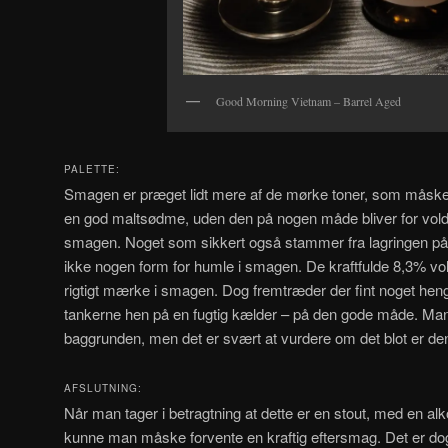
Good Morning Vietnam – Barrel Aged
PALETTE:
Smagen er præget lidt mere af de mørke toner, som måske m
en god maltsødme, uden den på nogen måde bliver for volds
smagen. Noget som sikkert også stammer fra lagringen p
ikke nogen form for humle i smagen. De kraftfulde 8,3% vol. 
rigtigt mærke i smagen. Dog fremtræder der fint noget he
tankerne hen på en fugtig kælder – på den gode måde. Man 
baggrunden, men det er svært at vurdere om det blot er den
AFSLUTNING:
Når man tager i betragtning at dette er en stout, med en al
kunne man måske forvente en kraftig eftersmag. Det er dog 