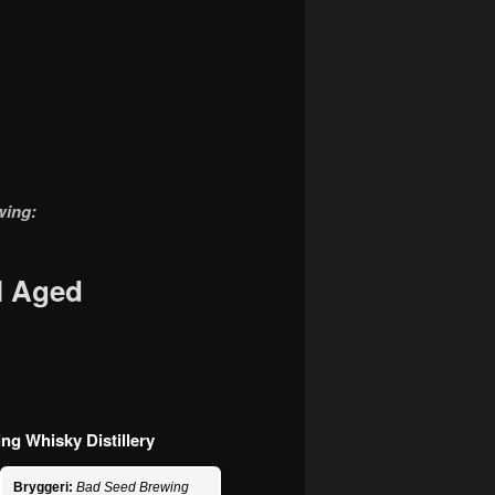
wing:
l Aged
ng Whisky Distillery
Bryggeri:
Bad Seed Brewing