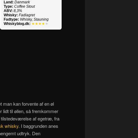
Land:
Danmark
Type:
Coffee Stout
ABV:
8,3%
Whisky:
Fadlagret
Fadtype:
Whisky, Stauning
Whiskyblog.dk:
★★★★
★
det man kan forvente af en øl
 lidt til øllen, så fremkommer
tilstedeværelse af egetræ, fra
sk whisky
. I baggrunden anes
g hengemt udtryk. Den