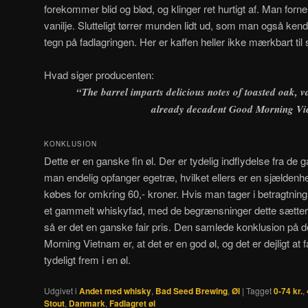
forekommer blid og blød, og klinger ret hurtigt af. Man forn
vanilje. Slutteligt tørrer munden lidt ud, som man også kend
tegn på fadlagringen. Her er kaffen heller ikke mærkbart til 
Hvad siger producenten:
“The barrel imparts delicious notes of toasted oak, v
already decadent Good Morning V
KONKLUSION
Dette er en ganske fin øl. Der er tydelig indflydelse fra de
man endelig opfanger egetræ, hvilket ellers er en sjældenh
købes for omkring 60,- kroner. Hvis man tager i betragtning,
et gammelt whiskyfad, med de begrænsninger dette sætte
så er det en ganske fair pris. Den samlede konklusion på
Morning Vietnam er, at det er en god øl, og det er dejligt a
tydeligt frem i en øl.
Udgivet i
Andet med whisky
,
Bad Seed Brewing
,
Øl
|
Tagget
0-74 kr.
,
Stout
,
Danmark
,
Fadlagret øl