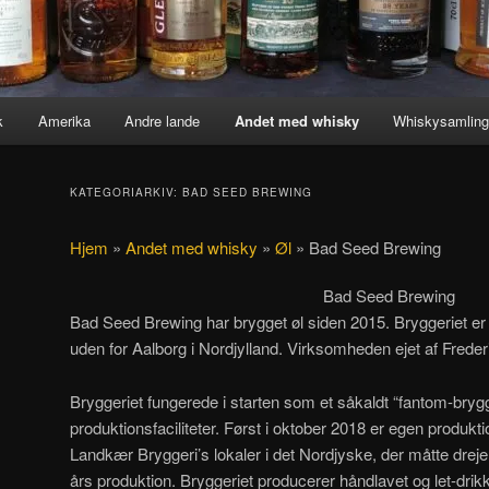
k
Amerika
Andre lande
Andet med whisky
Whiskysamlin
KATEGORIARKIV:
BAD SEED BREWING
Hjem
»
Andet med whisky
»
Øl
»
Bad Seed Brewing
Bad Seed Brewing
Bad Seed Brewing har brygget øl siden 2015. Bryggeriet er b
uden for Aalborg i Nordjylland. Virksomheden ejet af Frede
Bryggeriet fungerede i starten som et såkaldt “fantom-bryg
produktionsfaciliteter. Først i oktober 2018 er egen produkti
Landkær Bryggeri’s lokaler i det Nordjyske, der måtte drej
års produktion. Bryggeriet producerer håndlavet og let-drikke