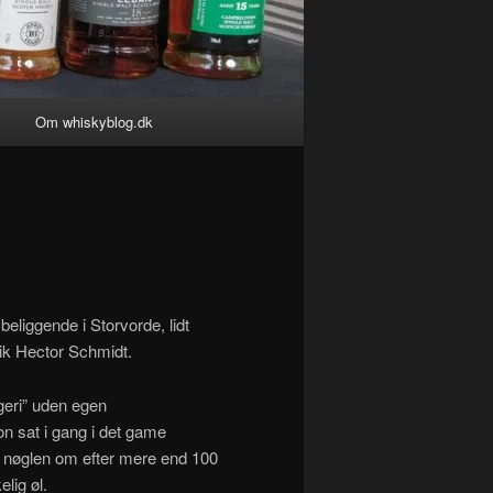
g
Om whiskyblog.dk
eliggende i Storvorde, lidt
rik Hector Schmidt.
geri” uden egen
on sat i gang i det game
e nøglen om efter mere end 100
lig øl.