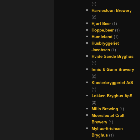
(1)
Harviestoun Brewery
(2)
Hjort Beer
(1)
Hoppe.beer
(1)
Humleland
(1)
Husbryggeriet
Jacobsen
(1)
Hvide Sande Bryghus
(1)
Innis & Gunn Brewery
(2)
Klosterbryggeriet A/S
(1)
Løkken Bryghus ApS
(2)
Mills Brewing
(1)
Moersleutel Craft
Brewery
(1)
Mylius-Erichsen
Bryghus
(1)