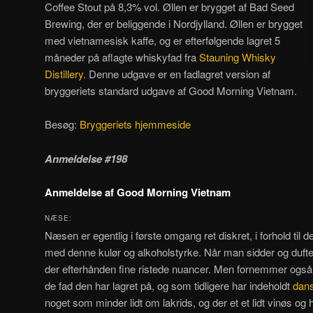
Coffee Stout på 8,3% vol. Øllen er brygget af Bad Seed
Brewing, der er beliggende i Nordjylland. Øllen er brygget
med vietnamesisk kaffe, og er efterfølgende lagret 5
måneder på aflagte whiskyfad fra
Stauning Whisky
Distillery
. Denne udgave er en fadlagret version af
bryggeriets standard udgave af Good Morning Vietnam.
Besøg:
Bryggeriets hjemmeside
Anmeldelse #198
Anmeldelse af Good Morning Vietnam
NÆSE:
Næsen er egentlig i første omgang ret diskret, i forhold til 
med denne kulør og alkoholstyrke. Når man sidder og dufter
der efterhånden fine ristede nuancer. Men fornemmer også 
de fad den har lagret på, og som tidligere har indeholdt
dan
noget som minder lidt om lakrids, og der et et lidt vinøs o