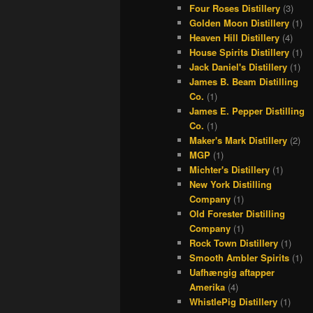
Four Roses Distillery
(3)
Golden Moon Distillery
(1)
Heaven Hill Distillery
(4)
House Spirits Distillery
(1)
Jack Daniel's Distillery
(1)
James B. Beam Distilling
Co.
(1)
James E. Pepper Distilling
Co.
(1)
Maker's Mark Distillery
(2)
MGP
(1)
Michter's Distillery
(1)
New York Distilling
Company
(1)
Old Forester Distilling
Company
(1)
Rock Town Distillery
(1)
Smooth Ambler Spirits
(1)
Uafhængig aftapper
Amerika
(4)
WhistlePig Distillery
(1)