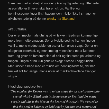
Sammen med at strejf af nødder, giver syrligheden og bitterheden
associationer til revet skal fra en citron. Vanilje- og
honningsødme ligger fint i baggrunden. Heller ikke i smagen er
alkoholen tydelig på denne
whisky fra Skotland
.
AFSLUTNING:
Der er en medium afslutning på whiskyen. Sødmen kommer igen
mere frem i eftersmagen. Der er tydelig sødme fra honning og
vanilje, mens modne æbler og pærer kun anes svagt. Der er en
tiltagende bitterhed, og maritime og mineralske noter kommer
frem, og giver en fornemmelse af salt og flintesten på læberne og
tungen. Røgen er nu kun ganske svagt tilstede i baggrunden.
Man sidder tilbage med et minde om honningsødet te, der har
trukket lidt for længe, mens noter af mælkechokolade trænger
sig på.
Hvad siger producenten:
“The mindset for Embra was to set the stage for an exploration into
peated whisky. Edinburgh is the gateway to Scotland for many
people and this is the idea at the heart of this spirit. We wanted to
find the perfect balance of bold smoky flavours and textures of