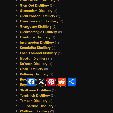
Glen Ord Distillery
(3)
Glencadam Distillery
(3)
GlenDronach Distillery
(7)
Glenglassaugh Distillery
(3)
Glengoyne Distillery
(5)
Glenmorangie Distillery
(2)
Glenturret Distillery
(1)
Invergordon Distillery
(1)
Knockdhu Distillery
(2)
Loch Lomond Distillery
(1)
Macduff Distillery
(1)
Nc’nean Distillery
(1)
Oban Distillery
(3)
Pulteney Distillery
(2)
Royal Brackla Distillery
(1)
Facebook
X
Pinterest
Reddit
Share
Royal Lochnagar Distillery
(2)
Strathearn Distillery
(1)
Teaninich Distillery
(3)
Tomatin Distillery
(2)
Tullibardine Distillery
(2)
Wolfburn Distillery
(2)