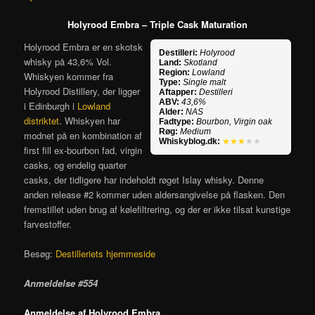
Holyrood Embra – Triple Cask Maturation
Holyrood Embra er en skotsk
Destilleri:
Holyrood
whisky på 43,6% Vol.
Land:
Skotland
Region:
Lowland
Whiskyen kommer fra
Type:
Single malt
Holyrood Distillery, der ligger
Aftapper:
Destilleri
ABV:
43,6%
i Edinburgh i
Lowland
Alder:
NAS
distriktet
. Whiskyen har
Fadtype:
Bourbon, Virgin oak
Røg:
Medium
modnet på en kombination af
Whiskyblog.dk:
★★★
★★
first fill ex-bourbon fad, virgin
casks, og endelig quarter
casks, der tidligere har indeholdt røget Islay whisky. Denne
anden release #2 kommer uden aldersangivelse på flasken. Den
fremstillet uden brug af kølefiltrering, og der er ikke tilsat kunstige
farvestoffer.
Besøg:
Destilleriets hjemmeside
Anmeldelse #554
Anmeldelse af Holyrood Embra