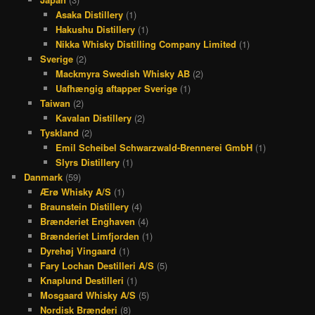
Asaka Distillery
(1)
Hakushu Distillery
(1)
Nikka Whisky Distilling Company Limited
(1)
Sverige
(2)
Mackmyra Swedish Whisky AB
(2)
Uafhængig aftapper Sverige
(1)
Taiwan
(2)
Kavalan Distillery
(2)
Tyskland
(2)
Emil Scheibel Schwarzwald-Brennerei GmbH
(1)
Slyrs Distillery
(1)
Danmark
(59)
Ærø Whisky A/S
(1)
Braunstein Distillery
(4)
Brænderiet Enghaven
(4)
Brænderiet Limfjorden
(1)
Dyrehøj Vingaard
(1)
Fary Lochan Destilleri A/S
(5)
Knaplund Destilleri
(1)
Mosgaard Whisky A/S
(5)
Nordisk Brænderi
(8)