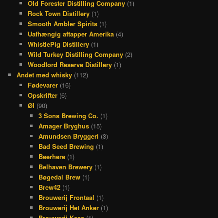
Old Forester Distilling Company
(1)
Rock Town Distillery
(1)
Smooth Ambler Spirits
(1)
Uafhængig aftapper Amerika
(4)
WhistlePig Distillery
(1)
Wild Turkey Distilling Company
(2)
Woodford Reserve Distillery
(1)
Andet med whisky
(112)
Fødevarer
(16)
Opskrifter
(6)
Øl
(90)
3 Sons Brewing Co.
(1)
Amager Bryghus
(15)
Amundsen Bryggeri
(3)
Bad Seed Brewing
(1)
Beerhere
(1)
Belhaven Brewery
(1)
Bøgedal Brew
(1)
Brew42
(1)
Brouwerij Frontaal
(1)
Brouwerij Het Anker
(1)
Brouwerij Kees
(1)