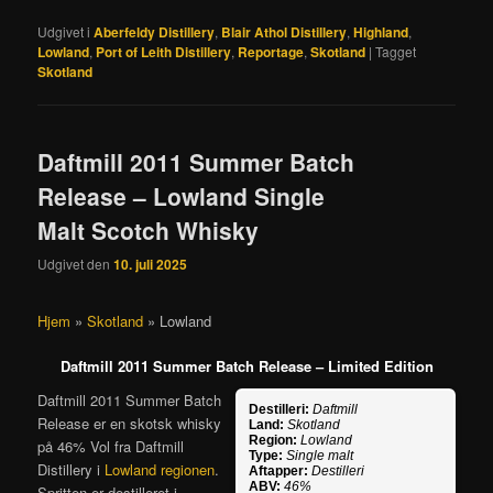
Udgivet i
Aberfeldy Distillery
,
Blair Athol Distillery
,
Highland
,
Lowland
,
Port of Leith Distillery
,
Reportage
,
Skotland
|
Tagget
Skotland
Daftmill 2011 Summer Batch
Release – Lowland Single
Malt Scotch Whisky
Udgivet den
10. juli 2025
Hjem
»
Skotland
»
Lowland
Daftmill 2011 Summer Batch Release – Limited Edition
Daftmill 2011 Summer Batch
Destilleri:
Daftmill
Release er en skotsk whisky
Land:
Skotland
Region:
Lowland
på 46% Vol fra Daftmill
Type:
Single malt
Distillery i
Lowland regionen
.
Aftapper:
Destilleri
ABV:
46%
Spritten er destilleret i