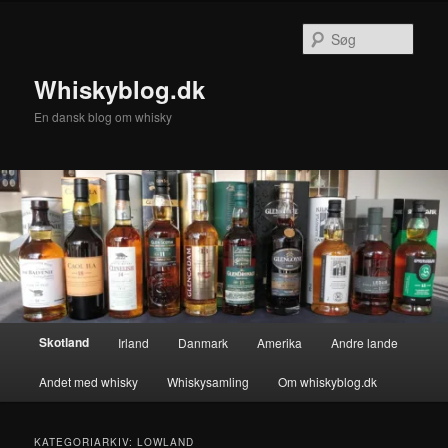
Fortsæt
Fortsæt
til
til
Søg
primært
sekundært
indhold
indhold
Whiskyblog.dk
En dansk blog om whisky
Hovedmenu
Skotland
Irland
Danmark
Amerika
Andre lande
Andet med whisky
Whiskysamling
Om whiskyblog.dk
KATEGORIARKIV:
LOWLAND