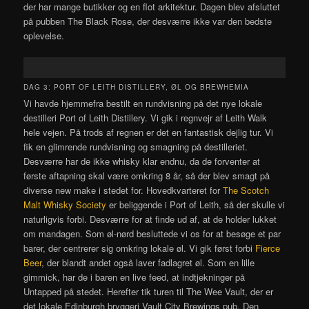
der har mange butikker og en flot arkitektur. Dagen blev afsluttet
på pubben The Black Rose, der desværre ikke var den bedste
oplevelse.
DAG 3: PORT OF LEITH DISTILLERY, ØL OG BREWHEMIA
Vi havde hjemmefra bestilt en rundvisning på det nye lokale
destilleri Port of Leith Distillery. Vi gik i regnvejr af Leith Walk
hele vejen. På trods af regnen er det en fantastisk dejlig tur. Vi
fik en glimrende rundvisning og smagning på destilleriet.
Desværre har de ikke whisky klar endnu, da de forventer at
første aftapning skal være omkring 8 år, så der blev smagt på
diverse new make i stedet for. Hovedkvarteret for
The Scotch
Malt Whisky Society
er beliggende i Port of Leith, så der skulle vi
naturligvis forbi. Desværre for at finde ud af, at de holder lukket
om mandagen. Som øl-nørd besluttede vi os for at besøge et par
barer, der centrerer sig omkring lokale øl. Vi gik først forbi
Fierce
Beer
, der blandt andet også laver fadlagret øl. Som en lille
gimmick, har de i baren en live feed, at indtjekninger på
Untapped på stedet. Herefter tik turen til The Wee Vault, der er
det lokale Edinburgh bryggeri Vault City Brewings pub. Den