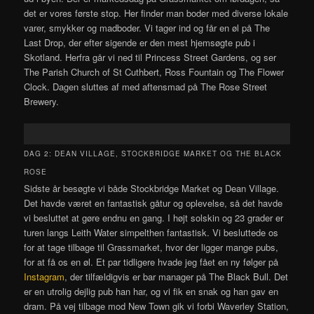
det er vores første stop. Her finder man boder med diverse lokale
varer, smykker og madboder. Vi tager ind og får en øl på The
Last Drop, der efter sigende er den mest hjemsøgte pub i
Skotland. Herfra går vi ned til Princess Street Gardens, og ser
The Parish Church of St Cuthbert, Ross Fountain og The Flower
Clock. Dagen sluttes af med aftensmad på The Rose Street
Brewery.
DAG 2: DEAN VILLAGE, STOCKBRIDGE MARKET OG THE BLACK
ROSE
Sidste år besøgte vi både Stockbridge Market og Dean Village.
Det havde været en fantastisk gåtur og oplevelse, så det havde
vi besluttet at gøre endnu en gang. I højt solskin og 23 grader er
turen langs Leith Water simpelthen fantastisk. Vi besluttede os
for at tage tilbage til Grassmarket, hvor der ligger mange pubs,
for at få os en øl. Et par tidligere hvade jeg fået en ny følger på
Instagram
, der tilfældigvis er bar manager på The Black Bull. Det
er en utrolig dejlig pub han har, og vi fik en snak og han gav en
dram. På vej tilbage mod New Town gik vi forbi Waverley Station,