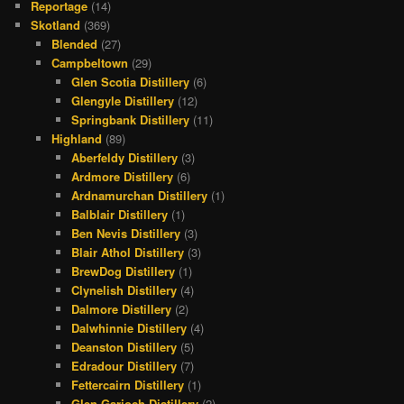
Reportage
(14)
Skotland
(369)
Blended
(27)
Campbeltown
(29)
Glen Scotia Distillery
(6)
Glengyle Distillery
(12)
Springbank Distillery
(11)
Highland
(89)
Aberfeldy Distillery
(3)
Ardmore Distillery
(6)
Ardnamurchan Distillery
(1)
Balblair Distillery
(1)
Ben Nevis Distillery
(3)
Blair Athol Distillery
(3)
BrewDog Distillery
(1)
Clynelish Distillery
(4)
Dalmore Distillery
(2)
Dalwhinnie Distillery
(4)
Deanston Distillery
(5)
Edradour Distillery
(7)
Fettercairn Distillery
(1)
Glen Garioch Distillery
(2)