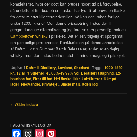
kompleksitet, hvor der godt kan bruges noget tid på fordybelse,
så er dette et fint bud på en flaske. Har lyst til at prøve en flaske
fra dette relativt lille terroir destilleri, så kan den købes for lige
under 1200,- kroner. Men denne prissætning findes der til
gengæld mange alternativer, og jeg foretrækker personligt nok en
Campbeltown whisky
i prislejet. Det er selvfølgelig et spørgsmål
om personlige præferencer. Konklusionen på denne anmeldelse
af Daftmill 2011 Summer Batch Release er, at det er en dejlig
whisky, men der findes bedre match til mine smagsløg i prislejet.
Udgivet i
Daftmill Distillery
,
Lowland
,
Skotland
|
Tagget
1000-1249
kr.
,
12 år
,
3 Stjerner
,
45.00%-49.99% Vol
,
Destilleri aftapning
,
Ex-
bourbon fad
,
First fill fad
,
Hel flaske
,
Ikke kølefiltreret
,
Ikke på
lager
,
Nedvandet
,
Privatejet
,
Single malt
,
Uden røg
Indlægsnavigation
←
Ældre indlæg
FØLG WHISKYBLOG.DK
F
T
I
P