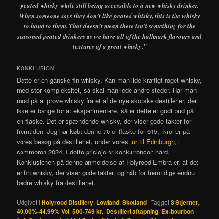
peated whisky while still being accessible to a new whisky drinker.
When someone says they don’t like peated whisky, this is the whisky
to hand to them. That doesn’t mean there isn’t something for the
seasoned peated drinkers as we have all of the hallmark flavours and
textures of a great whisky.”
KONKLUSION:
Dette er en ganske fin whisky. Kan man lide kraftigt røget whisky,
med stor kompleksitet, så skal man lede andre steder. Har man
mod på at prøve whisky fra et af de nye skotske destillerier, der
ikke er bange for at eksperimentere, så er dette et godt bud på
en flaske. Det er spændende whisky, der viser gode takter for
fremtiden. Jeg har købt denne 70 cl flaske for 615,- kroner på
vores besøg på destilleriet, under vores
tur til Edinburgh
, i
sommeren 2024. I dette prisleje er konkurrencen hård.
Konklusionen på denne anmeldelse af Holyrood Embra er, at det
er fin whisky, der viser gode takter, og håb for fremtidige endnu
bedre whisky fra destilleriet.
Udgivet i
Holyrood Distillery
,
Lowland
,
Skotland
|
Tagget
3 Stjerner
,
40.00%-44.99% Vol
,
500-749 kr.
,
Destilleri aftapning
,
Ex-bourbon