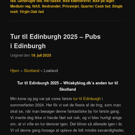
fad
,
Genbrugte fad
,
Hel flaske
,
Ikke kølefiltreret
,
Ikke på lager
,
Medium røg
,
NAS
,
Nedvandet
,
Privatejet
,
Quarter Cask fad
,
Single
malt
,
Virgin Oak fad
Tur til Edinburgh 2025 – Pubs
i Edinburgh
Udgivet den
19. juli 2025
Hjem
»
Skotland
»
Lowland
Tur til Edinburgh 2025 – Whiskyblog.dk’s anden tur til
Skotland
Min kone og jeg var på vores første
tur til Edinburgh
i
sommerferien 2024. Her fik vi set de fleste af de ting, som man
skal se, når man besøger denne fantastiske by for første gang.
Vi mente dog ikke vi havde fået set nok, og vi blev hurtigt enige
om, at vi ville en tur derover igen. Det bliver så allerede igen i år.
Vi vil denne gang forsøge at opleve de lidt mindre seværdigheder,