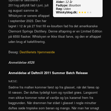
Alder:
12 år
2011og påfyldt fad i juni, juli
Fadtype:
Bourbon
Røg:
Uden
og august samme år.
Whiskyblog.dk:
★★★
★★
Whiskyen er senere aftappet
i september 2023. Den har
lagret i 12 år på 27 first fill ex-bourbon fad fra det amerikanske
Clermont Springs Distillery. Denne aftapning er en Limited Edition
på 6550 flasker. Whiskyen er ikke tilsat farve, og den er aftappet
uden brug af kølefiltrering.
Besøg:
Destilleriets hjemmeside
Anmeldelse #526
Anmeldelse af Daftmill 2011 Summer Batch Release
NÆSE:
Sødme fra malten kommer først op fra glasset, når det føres op
til næsen. Der duftes tydeligt korn og nyslået græs. Langsomt
men sikker kommer noter af vanilje og lys karamel frem fra
baggrunden. Når drammen har stået i glasset i nogle minutter
duftes søde tropiske som banan og mango. Når man har smagt