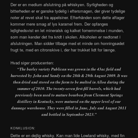
Der er en medium afslutning på whiskyen. Syrligheden og
bitterheden er er ganske tydelig i eftersmagen, der giver tydelige
noter af revet skal fra appelsiner. Efterhånden som dette aftager
kommer mere smag af lys karamel frem. Der opfanges
lejlighedsvist en let mineralsk og kalket fornemmelse i munden,
som man kender det fra kridt i skolen. Alkoholen er nedtonet i
afslutningen. Man sidder tilbage med et minde om honningsødet
frugt te, med en citronskive i, der har trukket lidt for længe.
Hvad siger producenten:
“The barley variety Publican was grown in the 43ac field and
harvested by John and Sandy on the 28th & 29th August 2009. It was
then dried and stored on the farm to be malted in Alloa during the
summer of 2010. The twenty-seven first-fill barrels, which had
previously been used to mature bourbon from Clermont Springs
distillery in Kentucky, were matured on the upper level of our
dunnage warehouse. They were filled in June, July and August 2011
and bottled in September 2023.”
KONKLUSION:
Dette er en dejlig whisky. Kan man lide Lowland whisky, med fin