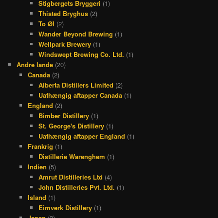
Stigbergets Bryggeri
(1)
Thisted Bryghus
(2)
To Øl
(2)
Wander Beyond Brewing
(1)
Wellpark Brewery
(1)
Windswept Brewing Co. Ltd.
(1)
Andre lande
(20)
Canada
(2)
Alberta Distillers Limited
(2)
Uafhængig aftapper Canada
(1)
England
(2)
Bimber Distillery
(1)
St. George's Distillery
(1)
Uafhængig aftapper England
(1)
Frankrig
(1)
Distillerie Warenghem
(1)
Indien
(5)
Amrut Distilleries Ltd
(4)
John Distilleries Pvt. Ltd.
(1)
Island
(1)
Eimverk Distillery
(1)
Japan
(3)