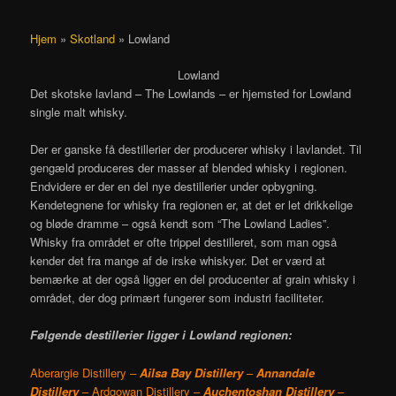
Hjem
»
Skotland
»
Lowland
Lowland
Det skotske lavland – The Lowlands – er hjemsted for Lowland
single malt whisky.
Der er ganske få destillerier der producerer whisky i lavlandet. Til
gengæld produceres der masser af blended whisky i regionen.
Endvidere er der en del nye destillerier under opbygning.
Kendetegnene for whisky fra regionen er, at det er let drikkelige
og bløde dramme – også kendt som “The Lowland Ladies”.
Whisky fra området er ofte trippel destilleret, som man også
kender det fra mange af de irske whiskyer. Det er værd at
bemærke at der også ligger en del producenter af grain whisky i
området, der dog primært fungerer som industri faciliteter.
Følgende destillerier ligger i Lowland regionen:
Aberargie Distillery –
Ailsa Bay Distillery
–
Annandale
Distillery
– Ardgowan Distillery –
Auchentoshan Distillery
–