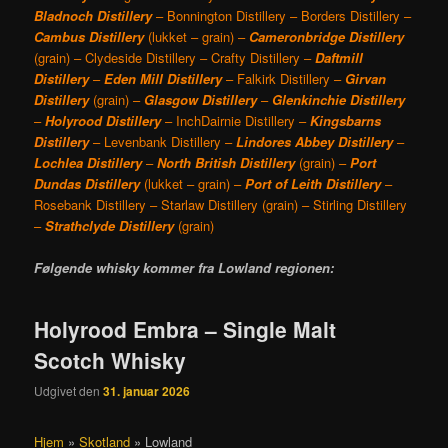
Bladnoch Distillery
– Bonnington Distillery
– Borders Distillery –
Cambus
Distillery
(lukket – grain) –
Cameronbridge Distillery
(grain) – Clydeside Distillery – Crafty Distillery –
Daftmill
Distillery
–
Eden Mill Distillery
– Falkirk Distillery –
Girvan
Distillery
(grain) –
Glasgow Distillery
–
Glenkinchie Distillery
–
Holyrood Distillery
– InchDairnie Distillery –
Kingsbarns
Distillery
– Levenbank Distillery –
Lindores Abbey Distillery
–
Lochlea Distillery
–
North British Distillery
(grain) –
Port
Dundas Distillery
(lukket – grain) –
Port of Leith Distillery
–
Rosebank Distillery – Starlaw Distillery (grain) – Stirling Distillery
–
Strathclyde Distillery
(grain)
Følgende whisky kommer fra Lowland regionen:
Holyrood Embra – Single Malt
Scotch Whisky
Udgivet den
31. januar 2026
Hjem
»
Skotland
»
Lowland