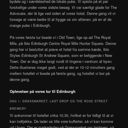
bydele og i særdeleshed de lokale pubs. Vi spiste på et par
forskellige under vores sidste besøg. Vi var særligt glade for The
Advocate, der lå lige ved siden af vores hotel. Denne gang vil vi
forsøge at være bedre til at hygge os om aftenen, på en af de
mange pubs i Edinburgh.
På vores første tur boede vi i Old Town, lige op ad The Royal
Mile, på Ibis Edinburgh Centre Royal Mile Hunter Square. Denne
gang har vi besluttet at prøve et hotel fra samme kæde, Ibis
Styles Edinburgh St Andrew Square, som er beliggende i New
Town. Der er dog ikke langt rundt til tingene i centrum af byen.
Dette illustreres meget godt, ved at der er 10-12 minutters gang
mellem hotellet vi boede på første gang, og hotellet vi bor på
denne gang.
Oplevelser på vores tur til Edinburgh
DAG 1: GRASSMARKET, LAST DROP OG THE ROSE STREET
BREWERY
Vi ankommer til hotellet cirka 10.30, hvilket er for tidligt til at vi
kan indtjekke. De lader os tille vore kufferter, så vi kan komme
ud i byen. Der er markedsdag på Grassmarket om lørdagen, så