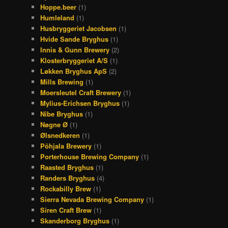
Hoppe.beer
(1)
Humleland
(1)
Husbryggeriet Jacobsen
(1)
Hvide Sande Bryghus
(1)
Innis & Gunn Brewery
(2)
Klosterbryggeriet A/S
(1)
Løkken Bryghus ApS
(2)
Mills Brewing
(1)
Moersleutel Craft Brewery
(1)
Mylius-Erichsen Bryghus
(1)
Nibe Bryghus
(1)
Nøgne Ø
(1)
Ølsnedkeren
(1)
Põhjala Brewery
(1)
Porterhouse Brewing Company
(1)
Raasted Bryghus
(1)
Randers Bryghus
(4)
Rockabilly Brew
(1)
Sierra Nevada Brewing Company
(1)
Siren Craft Brew
(1)
Skanderborg Bryghus
(1)