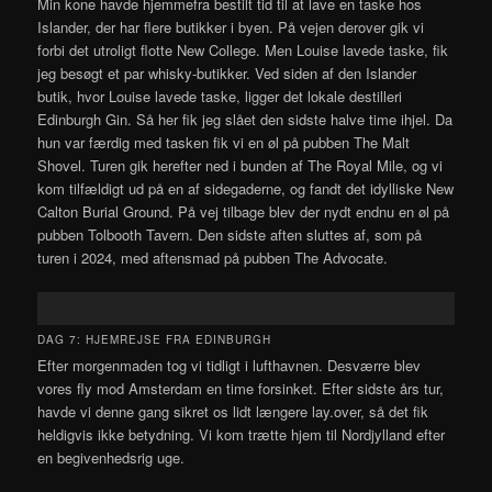
Min kone havde hjemmefra bestilt tid til at lave en taske hos
Islander, der har flere butikker i byen. På vejen derover gik vi
forbi det utroligt flotte New College. Men Louise lavede taske, fik
jeg besøgt et par whisky-butikker. Ved siden af den Islander
butik, hvor Louise lavede taske, ligger det lokale destilleri
Edinburgh Gin. Så her fik jeg slået den sidste halve time ihjel. Da
hun var færdig med tasken fik vi en øl på pubben The Malt
Shovel. Turen gik herefter ned i bunden af The Royal Mile, og vi
kom tilfældigt ud på en af sidegaderne, og fandt det idylliske New
Calton Burial Ground. På vej tilbage blev der nydt endnu en øl på
pubben Tolbooth Tavern. Den sidste aften sluttes af, som på
turen i 2024, med aftensmad på pubben The Advocate.
DAG 7: HJEMREJSE FRA EDINBURGH
Efter morgenmaden tog vi tidligt i lufthavnen. Desværre blev
vores fly mod Amsterdam en time forsinket. Efter sidste års tur,
havde vi denne gang sikret os lidt længere lay.over, så det fik
heldigvis ikke betydning. Vi kom trætte hjem til Nordjylland efter
en begivenhedsrig uge.