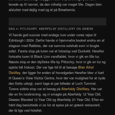
levede op til navnet, da den virkelig var meget lille. Dagen blev
afsluttet med dejlig mad og øl på Brewhemia.
DAG 4: PITLOCHRY, ABERFELDY DISTILLERY OG GRÆSK
Vi havde god succes med endags ture under vores rejse til
Edinburgh i 2024. Derfor havde vi hjemmefra booket endnu en af
slagsen med Rabbies, der var samme selskab som vi brugte
sidst. Første stop på turen var et fotostop ved Dunkeld. Herefter
fortsatte turen til Black Linn vandfaldet, hvor vi gik en lille tur.
Næste stop er den idylliske lille by Pitlochry, hvor vi gik en tur og
spiste lidt frokost. Der var lige tid til at besøge
Blair Athol
Distilley
, der ligger for enden af hovedgaden Herefter blev vi kørt
til Queen’s View Visitor Centre, hvor der var mulighed for at nyde
den flotte udsigt, samt tage et par billeder af Loch Tummel.
Turens sidste stop var et besøg på
Aberfeldy Distillery
. Her var
der en fin rundvisning, og vi smagte på Aberfeldy 12 Year Old,
Dewars Blended 12 Year Old og Aberfeldy 21 Year Old. Efter en
hård dag besluttede vi os for at spise på en græsk restaurant,
der lå lige ved hotellet.