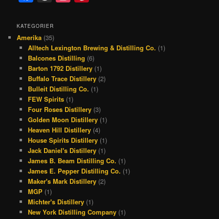
a
h
n
i
c
r
s
n
KATEGORIER
Amerika
(35)
e
e
t
t
Alltech Lexington Brewing & Distilling Co.
(1)
b
a
a
e
Balcones Distilling
(6)
o
d
g
r
Barton 1792 Distillery
(1)
Buffalo Trace Distillery
(2)
o
s
r
e
Bulleit Distilling Co.
(1)
k
a
s
FEW Spirits
(1)
Four Roses Distillery
(3)
m
t
Golden Moon Distillery
(1)
Heaven Hill Distillery
(4)
House Spirits Distillery
(1)
Jack Daniel's Distillery
(1)
James B. Beam Distilling Co.
(1)
James E. Pepper Distilling Co.
(1)
Maker's Mark Distillery
(2)
MGP
(1)
Michter's Distillery
(1)
New York Distilling Company
(1)