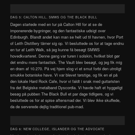
DAG 5: CALTON HILL, SMWS OG THE BLACK BULL
Dagen startede med en tur på Calton Hill for at se de
imponerende bygninger, og den fantastiske udsigt over
Edinburgh. Blandt andet kan man se helt ud til havnen, hvor Port
of Leith Distillery tårner sig op. Vi besluttede os for at tage endnu
en tur af Leith Walk, så jeg kunne få besøgt SMWS
hovedkvarteret. Denne gang var turen i solskin, hvilket blot gør
det endnu mere fantastisk. The Vault blev besøgt, og jeg fik mig
en dram af 10.270. På vej hjem slog vi et smut forbi den utroligt
smukke botaniske have. Vi var blevet tørstige, og fik en øl på
den lokale Hard Rock Cafe, hvor vi faldt i snak med guitaristen
fra det Belgiske metalband Dyscordia. Vi havde haft et hyggeligt
besøg på pubben The Black Bull et par dage tidligere, og vi
besluttede os for at spise aftensmad der. Vi blev ikke skuffede,
da de serverede dejlig traditionel pub-mad.
DAG 6: NEW COLLEGE, ISLANDER OG THE ADVOCATE