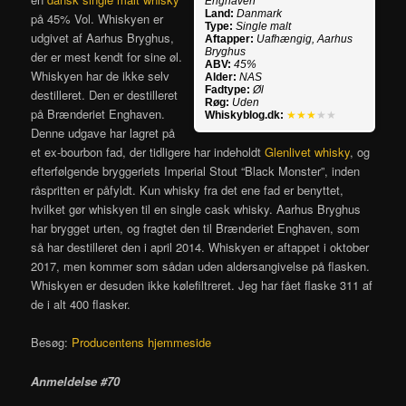
Enghaven
Land:
Danmark
på 45% Vol. Whiskyen er
Type:
Single malt
udgivet af Aarhus Bryghus,
Aftapper:
Uafhængig, Aarhus
Bryghus
der er mest kendt for sine øl.
ABV:
45%
Whiskyen har de ikke selv
Alder:
NAS
Fadtype:
Øl
destilleret. Den er destilleret
Røg:
Uden
på Brænderiet Enghaven.
Whiskyblog.dk:
★★★
★★
Denne udgave har lagret på
et ex-bourbon fad, der tidligere har indeholdt
Glenlivet whisky
, og
efterfølgende bryggeriets Imperial Stout “Black Monster”, inden
råspritten er påfyldt. Kun whisky fra det ene fad er benyttet,
hvilket gør whiskyen til en single cask whisky. Aarhus Bryghus
har brygget urten, og fragtet den til Brænderiet Enghaven, som
så har destilleret den i april 2014. Whiskyen er aftappet i oktober
2017, men kommer som sådan uden aldersangivelse på flasken.
Whiskyen er desuden ikke kølefiltreret. Jeg har fået flaske 311 af
de i alt 400 flasker.
Besøg:
Producentens hjemmeside
Anmeldelse #70