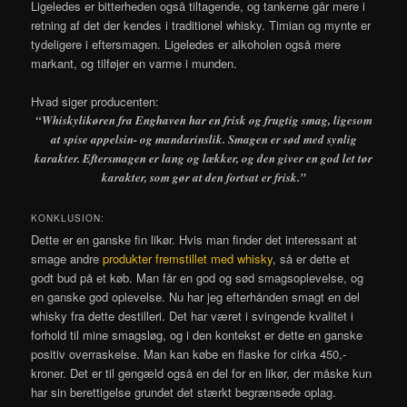
Ligeledes er bitterheden også tiltagende, og tankerne går mere i
retning af det der kendes i traditionel whisky. Timian og mynte er
tydeligere i eftersmagen. Ligeledes er alkoholen også mere
markant, og tilføjer en varme i munden.
Hvad siger producenten:
“Whiskylikøren fra Enghaven har en frisk og frugtig smag, ligesom
at spise appelsin- og mandarinslik. Smagen er sød med synlig
karakter. Eftersmagen er lang og lækker, og den giver en god let tør
karakter, som gør at den fortsat er frisk.”
KONKLUSION:
Dette er en ganske fin likør. Hvis man finder det interessant at
smage andre
produkter fremstillet med whisky
, så er dette et
godt bud på et køb. Man får en god og sød smagsoplevelse, og
en ganske god oplevelse. Nu har jeg efterhånden smagt en del
whisky fra dette destilleri. Det har været i svingende kvalitet i
forhold til mine smagsløg, og i den kontekst er dette en ganske
positiv overraskelse. Man kan købe en flaske for cirka 450,-
kroner. Det er til gengæld også en del for en likør, der måske kun
har sin berettigelse grundet det stærkt begrænsede oplag.