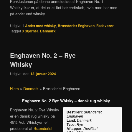
Konklusionen på denne anmeldelse af Enghaven No. 1
Whiskylikør er, at det er et fint bekendtskab, hvis man har mod
på andet end whisky.
Udgivet i
Andet med whisky
,
Brænderiet Enghaven
,
Fødevarer
|
Tagget
3 Stjerner
,
Danmark
Enghaven No. 2 – Rye
Whisky
Udgivet den
13. januar 2024
Hjem
»
Danmark
»
Brænderiet Enghaven
Enghaven No. 2 Rye Whisky – dansk rug whisky
Enghaven No. 2 Rye Whisky
Destilleri:
Brænderiet
er en dansk rug whisky på
Enghaven
Land:
Danmark
45% Vol. Whiskyen er
Type:
Rye
produceret af
Brænderiet
Aftapper:
Destilleri