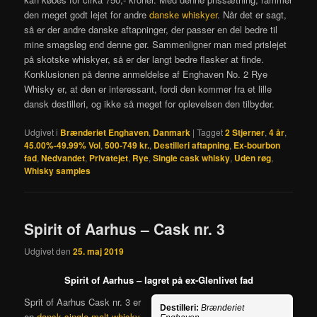
den meget godt lejet for andre
danske whiskyer
. Når det er sagt,
så er der andre danske aftapninger, der passer en del bedre til
mine smagsløg end denne gør. Sammenligner man med prislejet
på skotske whiskyer, så er der langt bedre flasker at finde.
Konklusionen på denne anmeldelse af Enghaven No. 2 Rye
Whisky er, at den er interessant, fordi den kommer fra et lille
dansk destilleri, og ikke så meget for oplevelsen den tilbyder.
Udgivet i
Brænderiet Enghaven
,
Danmark
|
Tagget
2 Stjerner
,
4 år
,
45.00%-49.99% Vol
,
500-749 kr.
,
Destilleri aftapning
,
Ex-bourbon
fad
,
Nedvandet
,
Privatejet
,
Rye
,
Single cask whisky
,
Uden røg
,
Whisky samples
Spirit of Aarhus – Cask nr. 3
Udgivet den
25. maj 2019
Spirit of Aarhus – lagret på ex-Glenlivet fad
Sprit of Aarhus Cask nr. 3 er
Destilleri:
Brænderiet
en
dansk single malt whisky