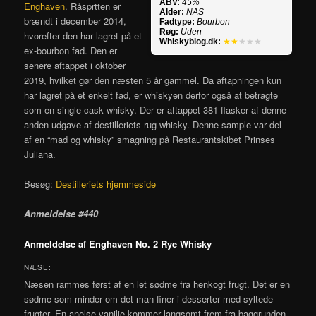
ABV:
45%
Enghaven
. Råsprtten er
Alder:
NAS
brændt i december 2014,
Fadtype:
Bourbon
Røg:
Uden
hvorefter den har lagret på et
Whiskyblog.dk:
★★
★★★
ex-bourbon fad. Den er
senere aftappet i oktober
2019, hvilket gør den næsten 5 år gammel. Da aftapningen kun
har lagret på et enkelt fad, er whiskyen derfor også at betragte
som en single cask whisky. Der er aftappet 381 flasker af denne
anden udgave af destilleriets rug whisky. Denne sample var del
af en “mad og whisky” smagning på Restaurantskibet Prinses
Juliana.
Besøg:
Destilleriets hjemmeside
Anmeldelse #440
Anmeldelse af Enghaven No. 2 Rye Whisky
NÆSE:
Næsen rammes først af en let sødme fra henkogt frugt. Det er en
sødme som minder om det man finer i desserter med syltede
frugter. En anelse vanilje kommer langsomt frem fra baggrunden.