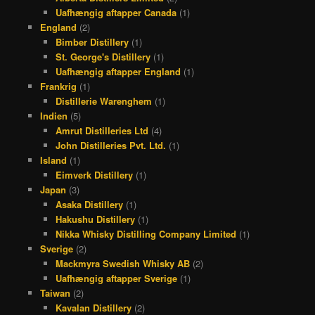
Uafhængig aftapper Canada
(1)
England
(2)
Bimber Distillery
(1)
St. George's Distillery
(1)
Uafhængig aftapper England
(1)
Frankrig
(1)
Distillerie Warenghem
(1)
Indien
(5)
Amrut Distilleries Ltd
(4)
John Distilleries Pvt. Ltd.
(1)
Island
(1)
Eimverk Distillery
(1)
Japan
(3)
Asaka Distillery
(1)
Hakushu Distillery
(1)
Nikka Whisky Distilling Company Limited
(1)
Sverige
(2)
Mackmyra Swedish Whisky AB
(2)
Uafhængig aftapper Sverige
(1)
Taiwan
(2)
Kavalan Distillery
(2)