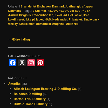
Udgivet i
Brænderiet Enghaven
,
Danmark
,
Uafhængig aftapper
Danmark
|
Tagget
3 Stjerner
,
45.00%-49.99% Vol
,
500-749 kr.
,
Aarhus Bryghus
,
Ex-bourbon fad
,
Ex-øl fad
,
Hel flaske
,
Ikke
kølefiltreret
,
Ikke på lager
,
NAS
,
Nedvandet
,
Privatejet
,
Single cask
whisky
,
Single malt
,
Uafhængig aftapning
,
Uden røg
Indlægsnavigation
←
Ældre indlæg
FØLG WHISKYBLOG.DK
F
T
I
P
a
h
n
i
c
r
s
n
KATEGORIER
Amerika
(35)
e
e
t
t
Alltech Lexington Brewing & Distilling Co.
(1)
b
a
a
e
Balcones Distilling
(6)
o
d
g
r
Barton 1792 Distillery
(1)
Buffalo Trace Distillery
(2)
o
s
r
e