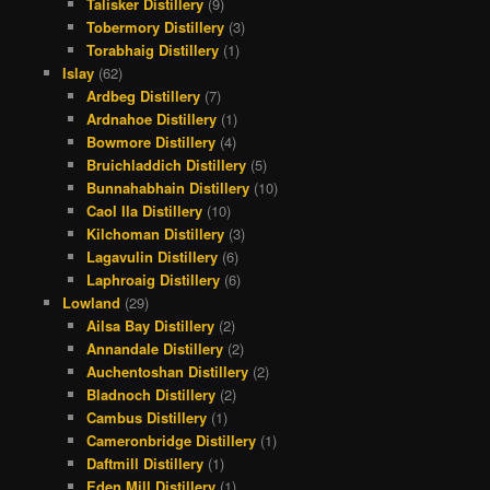
Talisker Distillery
(9)
Tobermory Distillery
(3)
Torabhaig Distillery
(1)
Islay
(62)
Ardbeg Distillery
(7)
Ardnahoe Distillery
(1)
Bowmore Distillery
(4)
Bruichladdich Distillery
(5)
Bunnahabhain Distillery
(10)
Caol Ila Distillery
(10)
Kilchoman Distillery
(3)
Lagavulin Distillery
(6)
Laphroaig Distillery
(6)
Lowland
(29)
Ailsa Bay Distillery
(2)
Annandale Distillery
(2)
Auchentoshan Distillery
(2)
Bladnoch Distillery
(2)
Cambus Distillery
(1)
Cameronbridge Distillery
(1)
Daftmill Distillery
(1)
Eden Mill Distillery
(1)