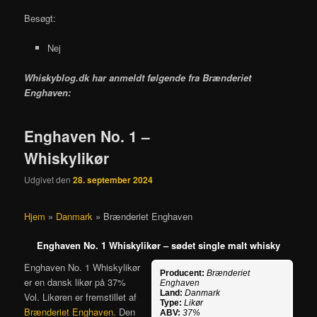
Besøgt:
Nej
Whiskyblog.dk har anmeldt følgende fra
Brænderiet
Enghaven:
Enghaven No. 1 –
Whiskylikør
Udgivet den
28. september 2024
Hjem
»
Danmark
»
Brænderiet Enghaven
Enghaven No. 1 Whiskylikør – sødet single malt whisky
Enghaven No. 1 Whiskylikør
Producent:
Brænderiet
er en dansk likør på 37%
Enghaven
Land:
Danmark
Vol. Likøren er fremstillet af
Type:
Likør
Brænderiet Enghaven
. Den
ABV:
37%