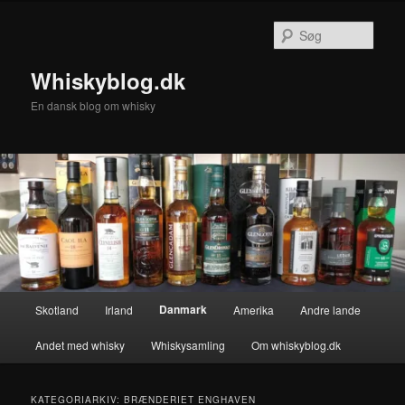
Fortsæt
Fortsæt
til
til
Søg
primært
sekundært
indhold
indhold
Whiskyblog.dk
En dansk blog om whisky
Hovedmenu
Danmark
Skotland
Irland
Amerika
Andre lande
Andet med whisky
Whiskysamling
Om whiskyblog.dk
KATEGORIARKIV:
BRÆNDERIET ENGHAVEN