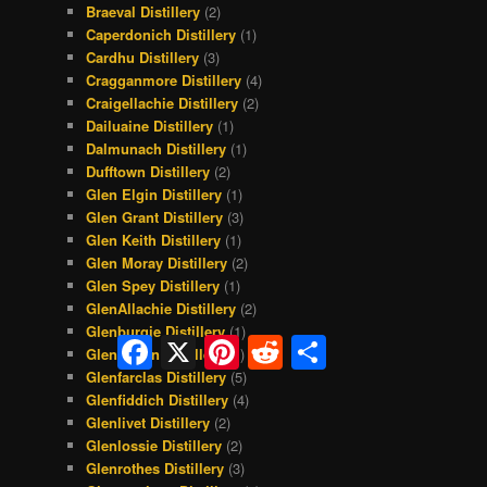
Braeval Distillery
(2)
Caperdonich Distillery
(1)
Cardhu Distillery
(3)
Cragganmore Distillery
(4)
Craigellachie Distillery
(2)
Dailuaine Distillery
(1)
Dalmunach Distillery
(1)
Dufftown Distillery
(2)
Glen Elgin Distillery
(1)
Glen Grant Distillery
(3)
Glen Keith Distillery
(1)
Glen Moray Distillery
(2)
Glen Spey Distillery
(1)
GlenAllachie Distillery
(2)
Glenburgie Distillery
(1)
Facebook
X
Pinterest
Reddit
Share
Glendullan Distillery
(1)
Glenfarclas Distillery
(5)
Glenfiddich Distillery
(4)
Glenlivet Distillery
(2)
Glenlossie Distillery
(2)
Glenrothes Distillery
(3)