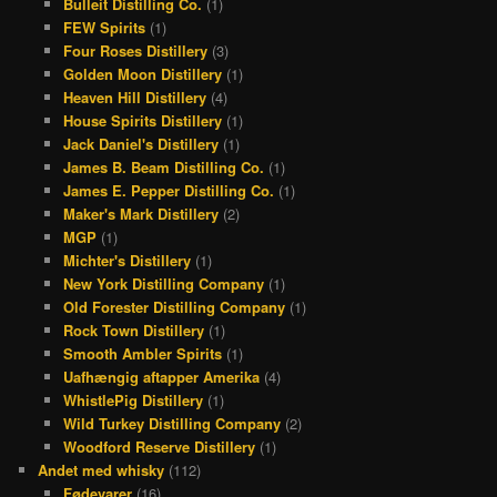
Bulleit Distilling Co.
(1)
k
a
s
FEW Spirits
(1)
Four Roses Distillery
(3)
m
t
Golden Moon Distillery
(1)
Heaven Hill Distillery
(4)
House Spirits Distillery
(1)
Jack Daniel's Distillery
(1)
James B. Beam Distilling Co.
(1)
James E. Pepper Distilling Co.
(1)
Maker's Mark Distillery
(2)
MGP
(1)
Michter's Distillery
(1)
New York Distilling Company
(1)
Old Forester Distilling Company
(1)
Rock Town Distillery
(1)
Smooth Ambler Spirits
(1)
Uafhængig aftapper Amerika
(4)
WhistlePig Distillery
(1)
Wild Turkey Distilling Company
(2)
Woodford Reserve Distillery
(1)
Andet med whisky
(112)
Fødevarer
(16)