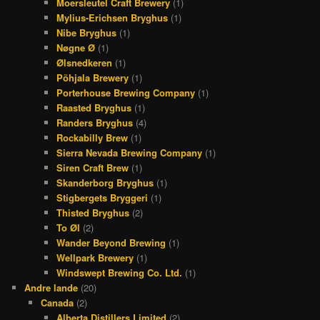
Moersleutel Craft Brewery
(1)
Mylius-Erichsen Bryghus
(1)
Nibe Bryghus
(1)
Nøgne Ø
(1)
Ølsnedkeren
(1)
Põhjala Brewery
(1)
Porterhouse Brewing Company
(1)
Raasted Bryghus
(1)
Randers Bryghus
(4)
Rockabilly Brew
(1)
Sierra Nevada Brewing Company
(1)
Siren Craft Brew
(1)
Skanderborg Bryghus
(1)
Stigbergets Bryggeri
(1)
Thisted Bryghus
(2)
To Øl
(2)
Wander Beyond Brewing
(1)
Wellpark Brewery
(1)
Windswept Brewing Co. Ltd.
(1)
Andre lande
(20)
Canada
(2)
Alberta Distillers Limited
(2)