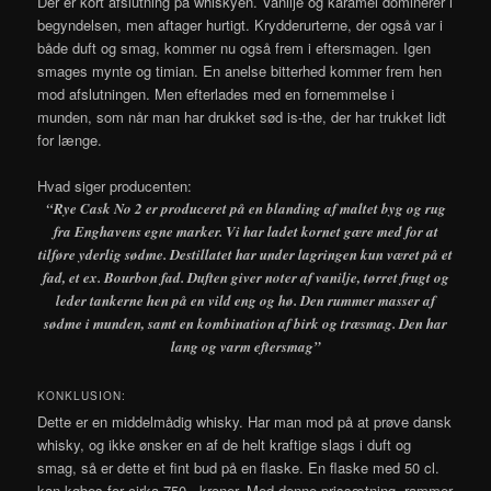
Der er kort afslutning på whiskyen. Vanilje og karamel dominerer i
begyndelsen, men aftager hurtigt. Krydderurterne, der også var i
både duft og smag, kommer nu også frem i eftersmagen. Igen
smages mynte og timian. En anelse bitterhed kommer frem hen
mod afslutningen. Men efterlades med en fornemmelse i
munden, som når man har drukket sød is-the, der har trukket lidt
for længe.
Hvad siger producenten:
“Rye Cask No 2 er produceret på en blanding af maltet byg og rug
fra Enghavens egne marker. Vi har ladet kornet gære med for at
tilføre yderlig sødme. Destillatet har under lagringen kun været på et
fad, et ex. Bourbon fad. Duften giver noter af vanilje, tørret frugt og
leder tankerne hen på en vild eng og hø. Den rummer masser af
sødme i munden, samt en kombination af birk og træsmag. Den har
lang og varm eftersmag”
KONKLUSION:
Dette er en middelmådig whisky. Har man mod på at prøve dansk
whisky, og ikke ønsker en af de helt kraftige slags i duft og
smag, så er dette et fint bud på en flaske. En flaske med 50 cl.
kan købes for cirka 750,- kroner. Med denne prissætning, rammer