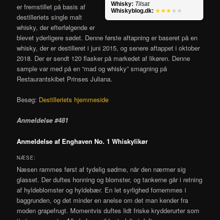
Whisky:
Tilsat
er fremstillet på basis af
Whiskyblog.dk:
★★★
★★
destilleriets single malt
whisky, der efterfølgende er
blevet yderligere sødet. Denne første aftapning er baseret på en
whisky, der er destilleret i juni 2015, og senere aftappet i oktober
2018. Der er sendt 120 flasker på markedet af likøren. Denne
sample var med på en “mad og whisky” smagning på
Restaurantskibet Prinses Juliana.
Besøg:
Destilleriets hjemmeside
Anmeldelse #481
Anmeldelse af Enghaven No. 1 Whiskylikør
NÆSE:
Næsen rammes først af tydelig sødme, når den nærmer sig
glasset. Der duftes honning og blomster, og tankerne går i retning
af hyldeblomster og hyldebær. En let syrlighed fornemmes i
baggrunden, og det minder en anelse om det man kender fra
moden grapefrugt. Momentvis duftes lidt friske krydderurter som