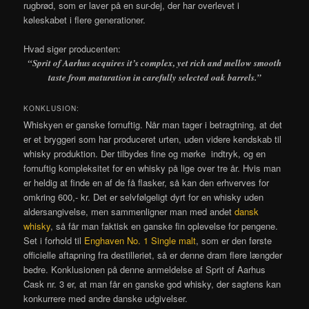
rugbrød, som er laver på en sur-dej, der har overlevet i
køleskabet i flere generationer.
Hvad siger producenten:
“Sprit of Aarhus acquires it’s complex, yet rich and mellow smooth
taste from maturation in carefully selected oak barrels.
”
KONKLUSION:
Whiskyen er ganske fornuftig. Når man tager i betragtning, at det
er et bryggeri som har produceret urten, uden videre kendskab til
whisky produktion. Der tilbydes fine og mørke indtryk, og en
fornuftig kompleksitet for en whisky på lige over tre år. Hvis man
er heldig at finde en af de få flasker, så kan den erhverves for
omkring 600,- kr. Det er selvfølgeligt dyrt for en whisky uden
aldersangivelse, men sammenligner man med andet
dansk
whisky
, så får man faktisk en ganske fin oplevelse for pengene.
Set i forhold til
Enghaven No. 1 Single malt
, som er den første
officielle aftapning fra destilleriet, så er denne dram flere længder
bedre. Konklusionen på denne anmeldelse af Sprit of Aarhus
Cask nr. 3 er, at man får en ganske god whisky, der sagtens kan
konkurrere med andre danske udgivelser.