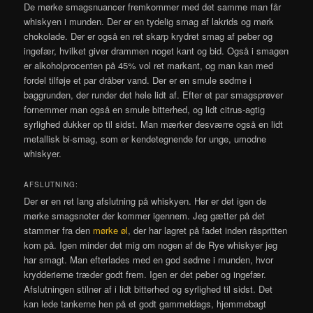
De mørke smagsnuancer fremkommer med det samme man får
whiskyen i munden. Der er en tydelig smag af lakrids og mørk
chokolade. Der er også en ret skarp krydret smag af peber og
ingefær, hvilket giver drammen noget kant og bid. Også i smagen
er alkoholprocenten på 45% vol ret markant, og man kan med
fordel tilføje et par dråber vand. Der er en smule sødme i
baggrunden, der runder det hele lidt af. Efter et par smagsprøver
fornemmer man også en smule bitterhed, og lidt citrus-agtig
syrlighed dukker op til sidst. Man mærker desværre også en lidt
metallisk bi-smag, som er kendetegnende for unge, umodne
whiskyer.
AFSLUTNING:
Der er en ret lang afslutning på whiskyen. Her er det igen de
mørke smagsnoter der kommer igennem. Jeg gætter på det
stammer fra den
mørke øl
, der har lagret på fadet inden råspritten
kom på. Igen minder det mig om nogen af de Rye whiskyer jeg
har smagt. Man efterlades med en god sødme i munden, hvor
krydderierne træder godt frem. Igen er det peber og ingefær.
Afslutningen stilner af i lidt bitterhed og syrlighed til sidst. Det
kan lede tankerne hen på et godt gammeldags, hjemmebagt