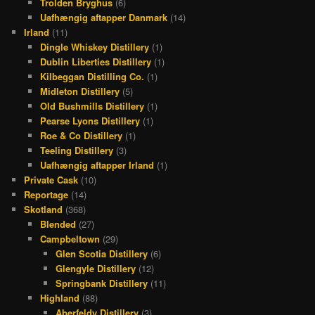
Trolden Bryghus
(6)
Uafhængig aftapper Danmark
(14)
Irland
(11)
Dingle Whiskey Distillery
(1)
Dublin Liberties Distillery
(1)
Kilbeggan Distilling Co.
(1)
Midleton Distillery
(5)
Old Bushmills Distillery
(1)
Pearse Lyons Distillery
(1)
Roe & Co Distillery
(1)
Teeling Distillery
(3)
Uafhængig aftapper Irland
(1)
Private Cask
(10)
Reportage
(14)
Skotland
(368)
Blended
(27)
Campbeltown
(29)
Glen Scotia Distillery
(6)
Glengyle Distillery
(12)
Springbank Distillery
(11)
Highland
(88)
Aberfeldy Distillery
(3)