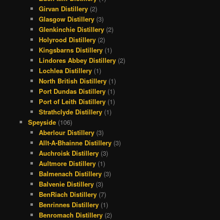
Girvan Distillery
(2)
Glasgow Distillery
(3)
Glenkinchie Distillery
(2)
Holyrood Distillery
(2)
Kingsbarns Distillery
(1)
Lindores Abbey Distillery
(2)
Lochlea Distillery
(1)
North British Distillery
(1)
Port Dundas Distillery
(1)
Port of Leith Distillery
(1)
Strathclyde Distillery
(1)
Speyside
(106)
Aberlour Distillery
(3)
Allt-A-Bhainne Distillery
(3)
Auchroisk Distillery
(3)
Aultmore Distillery
(1)
Balmenach Distillery
(3)
Balvenie Distillery
(3)
BenRiach Distillery
(7)
Benrinnes Distillery
(1)
Benromach Distillery
(2)