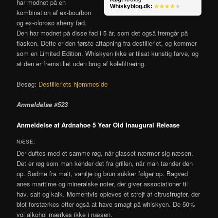
har modnet på en
Whiskyblog.dk:
★★★★
★
kombination af ex-bourbon
og ex-oloroso sherry fad.
Den har modnet på disse fad i 5 år, som det også fremgår på
flasken. Dette er den første aftapning fra destilleriet, og kommer
som en Limited Edition. Whiskyen ikke er tilsat kunstig farve, og
at den er fremstillet uden brug af kølefiltrering.
Besøg:
Destilleriets hjemmeside
Anmeldelse #523
Anmeldelse af Ardnahoe 5 Year Old Inaugural Release
NÆSE:
Der duftes med et samme røg, når glasset nærmer sig næsen.
Det er røg som man kender det fra grillen, når man tænder den
op. Sødme fra malt, vanilje og brun sukker følger op. Bagved
anes maritime og mineralske noter, der giver associationer til
hav, salt og kalk. Momentvis opleves et strejf af citrusfrugter, der
blot forstærkes efter også at have smagt på whiskyen. De 50%
vol alkohol mærkes ikke i næsen.