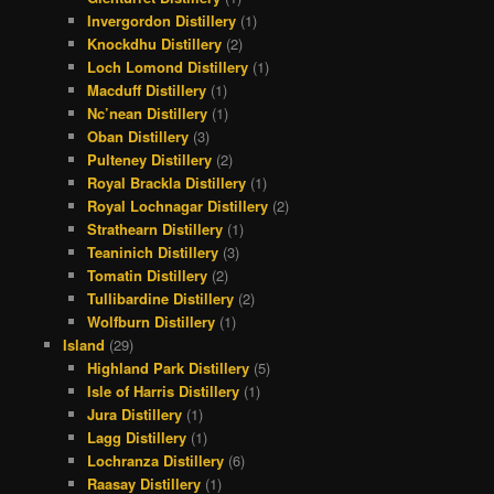
Invergordon Distillery
(1)
Knockdhu Distillery
(2)
Loch Lomond Distillery
(1)
Macduff Distillery
(1)
Nc’nean Distillery
(1)
Oban Distillery
(3)
Pulteney Distillery
(2)
Royal Brackla Distillery
(1)
Royal Lochnagar Distillery
(2)
Strathearn Distillery
(1)
Teaninich Distillery
(3)
Tomatin Distillery
(2)
Tullibardine Distillery
(2)
Wolfburn Distillery
(1)
Island
(29)
Highland Park Distillery
(5)
Isle of Harris Distillery
(1)
Jura Distillery
(1)
Lagg Distillery
(1)
Lochranza Distillery
(6)
Raasay Distillery
(1)