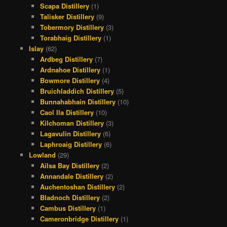
Scapa Distillery
(1)
Talisker Distillery
(9)
Tobermory Distillery
(3)
Torabhaig Distillery
(1)
Islay
(62)
Ardbeg Distillery
(7)
Ardnahoe Distillery
(1)
Bowmore Distillery
(4)
Bruichladdich Distillery
(5)
Bunnahabhain Distillery
(10)
Caol Ila Distillery
(10)
Kilchoman Distillery
(3)
Lagavulin Distillery
(6)
Laphroaig Distillery
(6)
Lowland
(29)
Ailsa Bay Distillery
(2)
Annandale Distillery
(2)
Auchentoshan Distillery
(2)
Bladnoch Distillery
(2)
Cambus Distillery
(1)
Cameronbridge Distillery
(1)