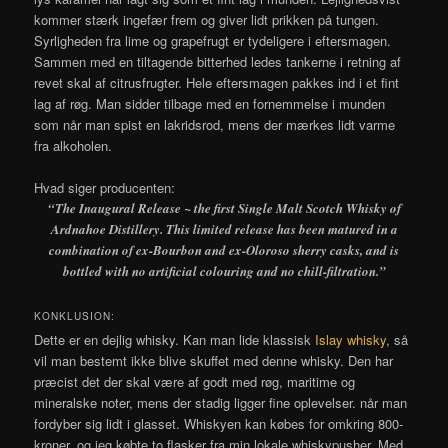
kommer stærk ingefær frem og giver lidt prikken på tungen.
Syrligheden fra lime og grapefrugt er tydeligere i eftersmagen.
Sammen med en tiltagende bitterhed ledes tankerne i retning af
revet skal af citrusfrugter. Hele eftersmagen pakkes ind i et fint
lag af røg. Man sidder tilbage med en fornemmelse i munden
som når man spist en lakridsrod, mens der mærkes lidt varme
fra alkoholen.
Hvad siger producenten:
“
The Inaugural Release ~ the first Single Malt Scotch Whisky of
Ardnahoe Distillery. This limited release has been matured in a
combination of ex-Bourbon and ex-Oloroso sherry casks, and is
bottled with no artificial colouring and no chill-filtration.”
KONKLUSION:
Dette er en dejlig whisky. Kan man lide klassisk
Islay whisky
, så
vil man bestemt ikke blive skuffet med denne whisky. Den har
præcist det der skal være af godt med røg, maritime og
mineralske noter, mens der stadig ligger fine oplevelser. når man
fordyber sig lidt i glasset. Whiskyen kan købes for omkring 800-
kroner, og jeg købte to flasker fra min lokale whiskypusher. Med