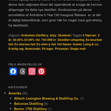
denne først udgivelse bliver det spændende at smage de komme
aftapninger fra dette nye destilleri. Konklusionen på denne
anmeldelse af Ardnahoe 5 Year Old Inaugural Release er, at det
et dejligt bekendtskab, som giver håb for meget mere god whisky
fra destilleriet.
Udgivet i
Ardnahoe Distillery
,
Islay
,
Skotland
|
Tagget
4 Stjerner
,
5
år
,
50.00%-54.99% Vol
,
750-999 kr
,
Destilleri aftapning
,
Ex-bourbon
fad
,
Ex-oloroso fad
,
Ex-sherry fad
,
Hel flaske
,
Hunter Laing & co.
,
Kraftig røg
,
Nedvandet
,
På lager
,
Privatejet
,
Single malt
FØLG WHISKYBLOG.DK
F
T
I
P
a
h
n
i
c
r
s
n
KATEGORIER
Amerika
(35)
e
e
t
t
Alltech Lexington Brewing & Distilling Co.
(1)
b
a
a
e
Balcones Distilling
(6)
o
d
g
r
Barton 1792 Distillery
(1)