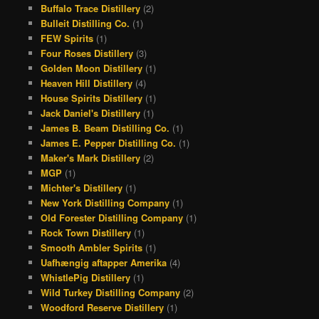
Buffalo Trace Distillery
(2)
o
s
r
e
Bulleit Distilling Co.
(1)
k
a
s
FEW Spirits
(1)
Four Roses Distillery
(3)
m
t
Golden Moon Distillery
(1)
Heaven Hill Distillery
(4)
House Spirits Distillery
(1)
Jack Daniel's Distillery
(1)
James B. Beam Distilling Co.
(1)
James E. Pepper Distilling Co.
(1)
Maker's Mark Distillery
(2)
MGP
(1)
Michter's Distillery
(1)
New York Distilling Company
(1)
Old Forester Distilling Company
(1)
Rock Town Distillery
(1)
Smooth Ambler Spirits
(1)
Uafhængig aftapper Amerika
(4)
WhistlePig Distillery
(1)
Wild Turkey Distilling Company
(2)
Woodford Reserve Distillery
(1)