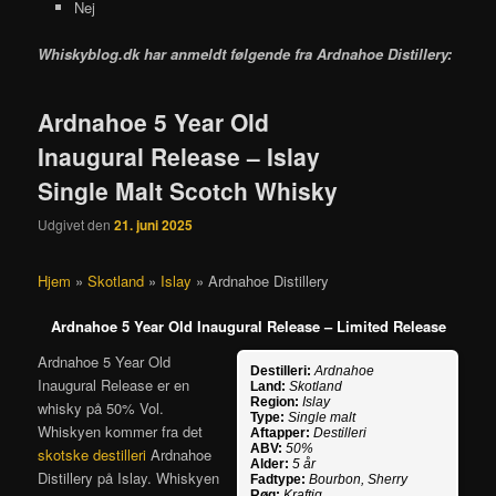
Nej
Whiskyblog.dk har anmeldt følgende fra
Ardnahoe Distillery:
Ardnahoe 5 Year Old
Inaugural Release – Islay
Single Malt Scotch Whisky
Udgivet den
21. juni 2025
Hjem
»
Skotland
»
Islay
»
Ardnahoe Distillery
Ardnahoe 5 Year Old Inaugural Release – Limited Release
Ardnahoe 5 Year Old
Destilleri:
Ardnahoe
Inaugural Release er en
Land:
Skotland
Region:
Islay
whisky på 50% Vol.
Type:
Single malt
Whiskyen kommer fra det
Aftapper:
Destilleri
ABV:
50%
skotske destilleri
Ardnahoe
Alder:
5 år
Distillery på Islay. Whiskyen
Fadtype:
Bourbon, Sherry
Røg:
Kraftig