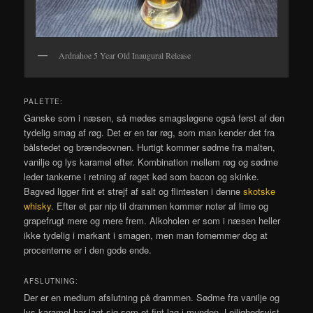
Ardnahoe 5 Year Old Inaugural Release
PALETTE:
Ganske som i næsen, så mødes smagsløgene også først af den
tydelig smag af røg. Det er en tør røg, som man kender det fra
bålstedet og brændeovnen. Hurtigt kommer sødme fra malten,
vanilje og lys karamel efter. Kombination mellem røg og sødme
leder tankerne i retning af røget kød som bacon og skinke.
Bagved ligger fint et strejf af salt og flintesten i denne
skotske
whisky
. Efter et par nip til drammen kommer noter af lime og
grapefrugt mere og mere frem. Alkoholen er som i næsen heller
ikke tydelig i markant i smagen, men man fornemmer dog at
procenterne er i den gode ende.
AFSLUTNING:
Der er en medium afslutning på drammen. Sødme fra vanilje og
lys karamel har lagt sig som et fint lag i munden. Lejlighedsvist