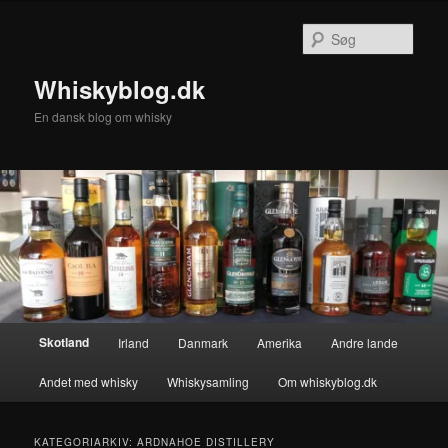
Fortsæt
Fortsæt
til
til
Søg
primært
sekundært
indhold
indhold
Whiskyblog.dk
En dansk blog om whisky
Hovedmenu
Skotland
Irland
Danmark
Amerika
Andre lande
Andet med whisky
Whiskysamling
Om whiskyblog.dk
KATEGORIARKIV:
ARDNAHOE DISTILLERY