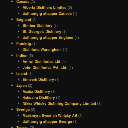
Canada
(2)
Alberta Distillers Limited
(2)
Uafhængig aftapper Canada
(1)
England
(2)
Bimber Distillery
(1)
St. George's Distillery
(1)
Uafhængig aftapper England
(1)
Frankrig
(1)
Distillerie Warenghem
(1)
Indien
(5)
Amrut Distilleries Ltd
(4)
John Distilleries Pvt. Ltd.
(1)
Island
(1)
Eimverk Distillery
(1)
Japan
(3)
Asaka Distillery
(1)
Hakushu Distillery
(1)
Nikka Whisky Distilling Company Limited
(1)
Sverige
(2)
Mackmyra Swedish Whisky AB
(2)
Uafhængig aftapper Sverige
(1)
Taiwan
(2)