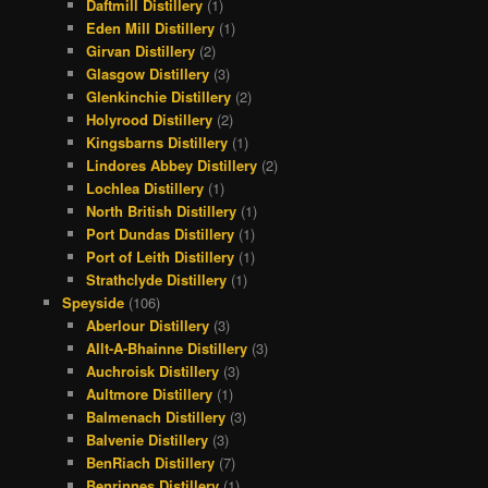
Daftmill Distillery
(1)
Eden Mill Distillery
(1)
Girvan Distillery
(2)
Glasgow Distillery
(3)
Glenkinchie Distillery
(2)
Holyrood Distillery
(2)
Kingsbarns Distillery
(1)
Lindores Abbey Distillery
(2)
Lochlea Distillery
(1)
North British Distillery
(1)
Port Dundas Distillery
(1)
Port of Leith Distillery
(1)
Strathclyde Distillery
(1)
Speyside
(106)
Aberlour Distillery
(3)
Allt-A-Bhainne Distillery
(3)
Auchroisk Distillery
(3)
Aultmore Distillery
(1)
Balmenach Distillery
(3)
Balvenie Distillery
(3)
BenRiach Distillery
(7)
Benrinnes Distillery
(1)