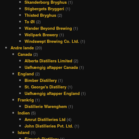
Skanderborg Bryghus
(1)
Stigbergets Bryggeri
(1)
Thisted Bryghus
(2)
To Øl
(2)
Wander Beyond Brewing
(1)
Wellpark Brewery
(1)
Windswept Brewing Co. Ltd.
(1)
Andre lande
(20)
Canada
(2)
Alberta Distillers Limited
(2)
Uafhængig aftapper Canada
(1)
England
(2)
Bimber Distillery
(1)
St. George's Distillery
(1)
Uafhængig aftapper England
(1)
Frankrig
(1)
Distillerie Warenghem
(1)
Indien
(5)
Amrut Distilleries Ltd
(4)
John Distilleries Pvt. Ltd.
(1)
Island
(1)
Eimverk Distillery
(1)