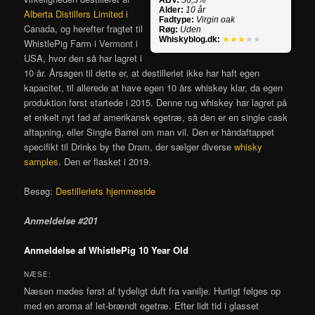
Alder:
10 år
Alberta Distillers Limited
i
Fadtype:
Virgin oak
Canada, og herefter fragtet til
Røg:
Uden
Whiskyblog.dk:
★★★
★★
WhistlePig Farm i Vermont i
USA, hvor den så har lagret i
10 år. Årsagen til dette er, at destilleriet ikke har haft egen
kapacitet, til allerede at have egen 10 års whiskey klar, da egen
produktion først startede i 2015. Denne rug whiskey har lagret på
et enkelt nyt fad af amerikansk egetræ, så den er en single cask
aftapning, eller Single Barrel om man vil. Den er håndaftappet
specifikt til Drinks by the Dram, der sælger diverse
whisky
samples
. Den er flasket i 2019.
Besøg:
Destilleriets hjemmeside
Anmeldelse #201
Anmeldelse af WhistlePig 10 Year Old
NÆSE:
Næsen mødes først af tydeligt duft fra vanilje. Hurtigt følges op
med en aroma af let-brændt egetræ. Efter lidt tid i glasset