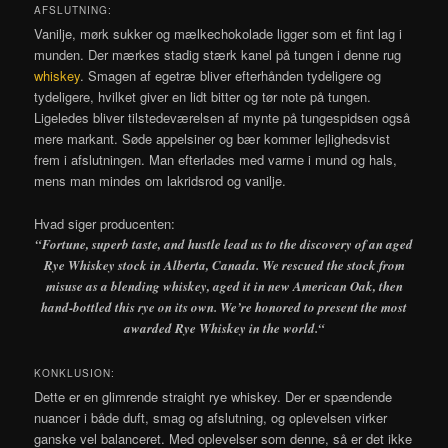
AFSLUTNING:
Vanilje, mørk sukker og mælkechokolade ligger som et fint lag i
munden. Der mærkes stadig stærk kanel på tungen i denne rug
whiskey
. Smagen af egetræ bliver efterhånden tydeligere og
tydeligere, hvilket giver en lidt bitter og tør note på tungen.
Ligeledes bliver tilstedeværelsen af mynte på tungespidsen også
mere markant. Søde appelsiner og bær kommer lejlighedsvist
frem i afslutningen. Man efterlades med varme i mund og hals,
mens man mindes om lakridsrod og vanilje.
Hvad siger producenten:
“Fortune, superb taste, and hustle lead us to the discovery of an aged
Rye Whiskey stock in Alberta, Canada. We rescued the stock from
misuse as a blending whiskey, aged it in new American Oak, then
hand-bottled this rye on its own. We’re honored to present the most
awarded Rye Whiskey in the world.
“
KONKLUSION:
Dette er en glimrende straight rye whiskey. Der er spændende
nuancer i både duft, smag og afslutning, og oplevelsen virker
ganske vel balanceret. Med oplevelser som denne, så er det ikke