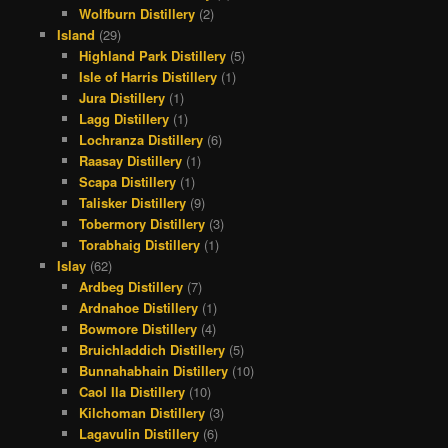
Wolfburn Distillery
(2)
Island
(29)
Highland Park Distillery
(5)
Isle of Harris Distillery
(1)
Jura Distillery
(1)
Lagg Distillery
(1)
Lochranza Distillery
(6)
Raasay Distillery
(1)
Scapa Distillery
(1)
Talisker Distillery
(9)
Tobermory Distillery
(3)
Torabhaig Distillery
(1)
Islay
(62)
Ardbeg Distillery
(7)
Ardnahoe Distillery
(1)
Bowmore Distillery
(4)
Bruichladdich Distillery
(5)
Bunnahabhain Distillery
(10)
Caol Ila Distillery
(10)
Kilchoman Distillery
(3)
Lagavulin Distillery
(6)