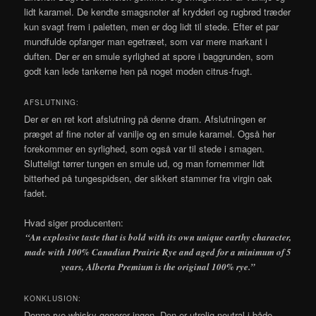
lidt karamel. De kendte smagsnoter af krydderi og rugbrød træder
kun svagt frem i paletten, men er dog lidt til stede. Efter et par
mundfulde opfanger man egetræet, som var mere markant i
duften. Der er en smule syrlighed at spore i baggrunden, som
godt kan lede tankerne hen på noget moden citrus-frugt.
AFSLUTNING:
Der er en ret kort afslutning på denne dram. Afslutningen er
præget af fine noter af vanilje og en smule karamel. Også her
forekommer en syrlighed, som også var til stede i smagen.
Slutteligt tørrer tungen en smule ud, og man fornemmer lidt
bitterhed på tungespidsen, der sikkert stammer fra virgin oak
fadet.
Hvad siger producenten:
“An explosive taste that is bold with its own unique earthy character,
made with 100% Canadian Prairie Rye and aged for a minimum of 5
years, Alberta Premium is the original 100% rye.”
KONKLUSION:
Denne rye whisky generer ingen. Den er utrolig neutral i både