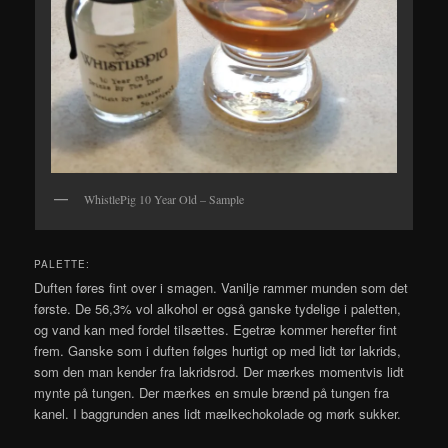
WhistlePig 10 Year Old – Sample
PALETTE:
Duften føres fint over i smagen. Vanilje rammer munden som det
første. De 56,3% vol alkohol er også ganske tydelige i paletten,
og vand kan med fordel tilsættes. Egetræ kommer herefter fint
frem. Ganske som i duften følges hurtigt op med lidt tør lakrids,
som den man kender fra lakridsrod. Der mærkes momentvis lidt
mynte på tungen. Der mærkes en smule brænd på tungen fra
kanel. I baggrunden anes lidt mælkechokolade og mørk sukker.