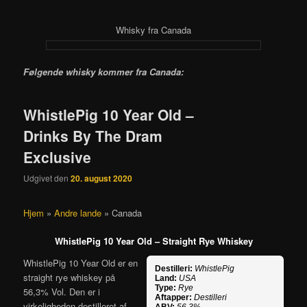
Whisky fra Canada
Følgende whisky kommer fra Canada:
WhistlePig 10 Year Old –
Drinks By The Dram
Exclusive
Udgivet den
20. august 2020
Hjem
»
Andre lande
»
Canada
WhistlePig 10 Year Old – S
traight Rye Whiskey
WhistlePig 10 Year Old er en
Destilleri:
WhistlePig
straight rye whiskey på
Land:
USA
Type:
Rye
56,3% Vol. Den er i
Aftapper:
Destilleri
virkeligheden destilleret af
ABV:
56,3%