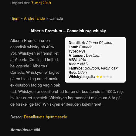
Udgivet den
7. maj 2019
Hjem
»
Andre lande
»
Canada
Alberta Premium – Canadisk rug whisky
Alberta Premium er en
Destilleri:
Alberta Distillers
canadisk whisky på 40%
Land:
Canada
Type:
Rye
Vol. Whiskyen er fremstillet
Aftapper:
Destilleri
af Alberta Distillers Limited,
ABV:
40%
Alder:
NAS
beliggende i Alberta i
Fadtype:
Bourbon, Virgin oak
Canada. Whiskyen er lagret
Røg:
Uden
Whiskyblog.dk:
★★
★★★
på en blanding amerikanske
ex-bourbon fad og virgin oak
fad. Whiskyen er destilleret ud fra en urt bestående af 100% rug,
hvilket er ret specielt. Whiskyen har modnet i minimum 5 år på
de forskellige fad. Whiskyen er desuden kølefiltreret.
Besøg:
Destilleriets hjemmeside
Anmeldelse #65