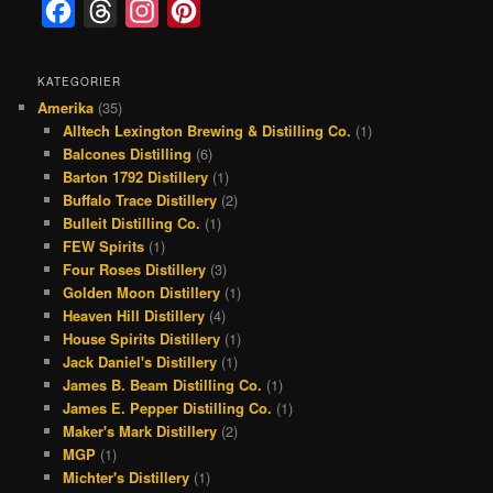
F
T
I
P
a
h
n
i
c
r
s
n
KATEGORIER
Amerika
(35)
e
e
t
t
Alltech Lexington Brewing & Distilling Co.
(1)
b
a
a
e
Balcones Distilling
(6)
o
d
g
r
Barton 1792 Distillery
(1)
Buffalo Trace Distillery
(2)
o
s
r
e
Bulleit Distilling Co.
(1)
k
a
s
FEW Spirits
(1)
Four Roses Distillery
(3)
m
t
Golden Moon Distillery
(1)
Heaven Hill Distillery
(4)
House Spirits Distillery
(1)
Jack Daniel's Distillery
(1)
James B. Beam Distilling Co.
(1)
James E. Pepper Distilling Co.
(1)
Maker's Mark Distillery
(2)
MGP
(1)
Michter's Distillery
(1)