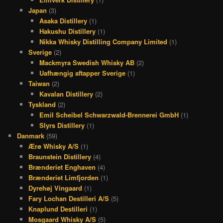
Japan
(3)
Asaka Distillery
(1)
Hakushu Distillery
(1)
Nikka Whisky Distilling Company Limited
(1)
Sverige
(2)
Mackmyra Swedish Whisky AB
(2)
Uafhængig aftapper Sverige
(1)
Taiwan
(2)
Kavalan Distillery
(2)
Tyskland
(2)
Emil Scheibel Schwarzwald-Brennerei GmbH
(1)
Slyrs Distillery
(1)
Danmark
(59)
Ærø Whisky A/S
(1)
Braunstein Distillery
(4)
Brænderiet Enghaven
(4)
Brænderiet Limfjorden
(1)
Dyrehøj Vingaard
(1)
Fary Lochan Destilleri A/S
(5)
Knaplund Destilleri
(1)
Mosgaard Whisky A/S
(5)