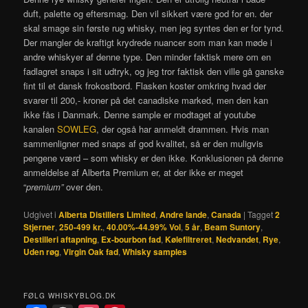
duft, palette og eftersmag. Den vil sikkert være god for en. der
skal smage sin første rug whisky, men jeg syntes den er for tynd.
Der mangler de kraftigt krydrede nuancer som man kan møde i
andre whiskyer af denne type. Den minder faktisk mere om en
fadlagret snaps i sit udtryk, og jeg tror faktisk den ville gå ganske
fint til et dansk frokostbord. Flasken koster omkring hvad der
svarer til 200,- kroner på det canadiske marked, men den kan
ikke fås i Danmark. Denne sample er modtaget af youtube
kanalen
SOWLEG
, der også har anmeldt drammen. Hvis man
sammenligner med snaps af god kvalitet, så er den muligvis
pengene værd – som whisky er den ikke. Konklusionen på denne
anmeldelse af Alberta Premium er, at der ikke er meget
“
premium”
over den.
Udgivet i
Alberta Distillers Limited
,
Andre lande
,
Canada
|
Tagget
2
Stjerner
,
250-499 kr.
,
40.00%-44.99% Vol
,
5 år
,
Beam Suntory
,
Destilleri aftapning
,
Ex-bourbon fad
,
Kølefiltreret
,
Nedvandet
,
Rye
,
Uden røg
,
Virgin Oak fad
,
Whisky samples
FØLG WHISKYBLOG.DK