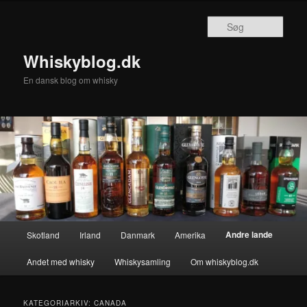
Fortsæt
Fortsæt
til
til
Søg
primært
sekundært
indhold
indhold
Whiskyblog.dk
En dansk blog om whisky
Hovedmenu
Andre lande
Skotland
Irland
Danmark
Amerika
Andet med whisky
Whiskysamling
Om whiskyblog.dk
KATEGORIARKIV:
CANADA