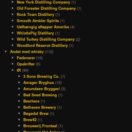
New York Distilling Company
(1)
Old Forester Distilling Company
(1)
Rock Town Distillery
(1)
Smooth Ambler Spirits
(1)
Uafhængig aftapper Amerika
(4)
WhistlePig Distillery
(1)
Wild Turkey Distilling Company
(2)
Woodford Reserve Distillery
(1)
Andet med whisky
(112)
Fødevarer
(16)
Opskrifter
(6)
Øl
(90)
3 Sons Brewing Co.
(1)
Amager Bryghus
(15)
Amundsen Bryggeri
(3)
Bad Seed Brewing
(1)
Beerhere
(1)
Belhaven Brewery
(1)
Bøgedal Brew
(1)
Brew42
(1)
Brouwerij Frontaal
(1)
Brouwerij Het Anker
(1)