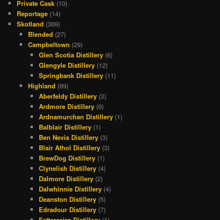
Private Cask
(10)
Reportage
(14)
Skotland
(369)
Blended
(27)
Campbeltown
(29)
Glen Scotia Distillery
(6)
Glengyle Distillery
(12)
Springbank Distillery
(11)
Highland
(89)
Aberfeldy Distillery
(3)
Ardmore Distillery
(6)
Ardnamurchan Distillery
(1)
Balblair Distillery
(1)
Ben Nevis Distillery
(3)
Blair Athol Distillery
(3)
BrewDog Distillery
(1)
Clynelish Distillery
(4)
Dalmore Distillery
(2)
Dalwhinnie Distillery
(4)
Deanston Distillery
(5)
Edradour Distillery
(7)
Fettercairn Distillery
(1)