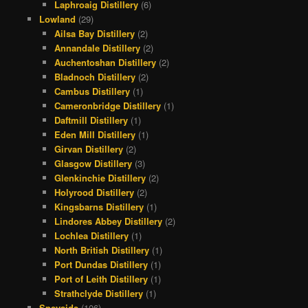
Laphroaig Distillery
(6)
Lowland
(29)
Ailsa Bay Distillery
(2)
Annandale Distillery
(2)
Auchentoshan Distillery
(2)
Bladnoch Distillery
(2)
Cambus Distillery
(1)
Cameronbridge Distillery
(1)
Daftmill Distillery
(1)
Eden Mill Distillery
(1)
Girvan Distillery
(2)
Glasgow Distillery
(3)
Glenkinchie Distillery
(2)
Holyrood Distillery
(2)
Kingsbarns Distillery
(1)
Lindores Abbey Distillery
(2)
Lochlea Distillery
(1)
North British Distillery
(1)
Port Dundas Distillery
(1)
Port of Leith Distillery
(1)
Strathclyde Distillery
(1)
Speyside
(106)