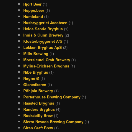
Hjort Beer
(1)
Hoppe.beer
(1)
Humleland
(1)
Husbryggeriet Jacobsen
(1)
Hvide Sande Bryghus
(1)
Innis & Gunn Brewery
(2)
Klosterbryggeriet A/S
(1)
Løkken Bryghus ApS
(2)
Mills Brewing
(1)
Moersleutel Craft Brewery
(1)
Mylius-Erichsen Bryghus
(1)
Nibe Bryghus
(1)
Nøgne Ø
(1)
Ølsnedkeren
(1)
Põhjala Brewery
(1)
Porterhouse Brewing Company
(1)
Raasted Bryghus
(1)
Randers Bryghus
(4)
Rockabilly Brew
(1)
Sierra Nevada Brewing Company
(1)
Siren Craft Brew
(1)