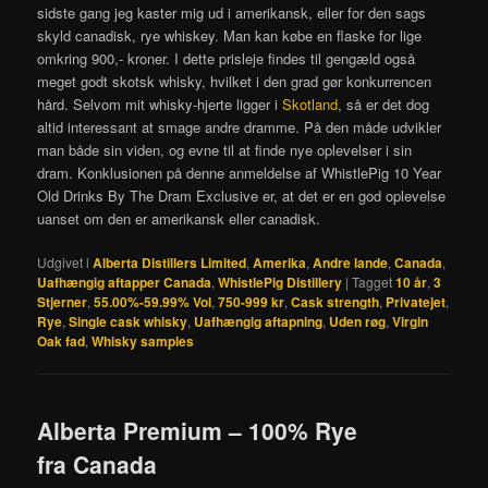
sidste gang jeg kaster mig ud i amerikansk, eller for den sags
skyld canadisk, rye whiskey. Man kan købe en flaske for lige
omkring 900,- kroner. I dette prisleje findes til gengæld også
meget godt skotsk whisky, hvilket i den grad gør konkurrencen
hård. Selvom mit whisky-hjerte ligger i
Skotland
, så er det dog
altid interessant at smage andre dramme. På den måde udvikler
man både sin viden, og evne til at finde nye oplevelser i sin
dram. Konklusionen på denne anmeldelse af WhistlePig 10 Year
Old Drinks By The Dram Exclusive er, at det er en god oplevelse
uanset om den er amerikansk eller canadisk.
Udgivet i
Alberta Distillers Limited
,
Amerika
,
Andre lande
,
Canada
,
Uafhængig aftapper Canada
,
WhistlePig Distillery
|
Tagget
10 år
,
3
Stjerner
,
55.00%-59.99% Vol
,
750-999 kr
,
Cask strength
,
Privatejet
,
Rye
,
Single cask whisky
,
Uafhængig aftapning
,
Uden røg
,
Virgin
Oak fad
,
Whisky samples
Alberta Premium – 100% Rye
fra Canada