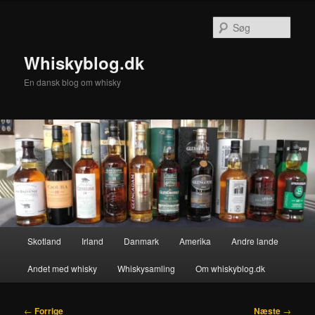
Fortsæt
til
Søg
primært
indhold
Whiskyblog.dk
En dansk blog om whisky
Hovedmenu
Skotland
Irland
Danmark
Amerika
Andre lande
Andet med whisky
Whiskysamling
Om whiskyblog.dk
Indlægsnavigation
←
Forrige
Næste
→