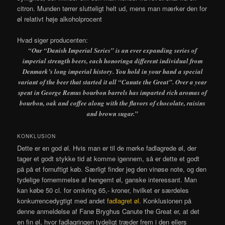
citron. Munden tørrer slutteligt helt ud, mens man mærker den for
øl relativt høje alkoholprocent
Hvad siger producenten:
“
Our “Danish Imperial Series” is an ever expanding series of
imperial strength beers, each honoringa different individual from
Denmark’s long imperial history. You hold in your hand a special
variant of the beer that started it all “Canute the Great”. Over a year
spent in George Remus bourbon barrels has imparted rich aromas of
bourbon, oak and coffee along with the flavors of chocolate, raisins
and brown sugar.”
KONKLUSION
Dette er en god øl. Hvis man er til de mørke fadlagrede øl, der
tager et godt stykke tid at komme igennem, så er dette et godt
på på et fornuftigt køb. Særligt finder jeg den vinøse note, og den
tydelige fornemmelse af hengemt øl, ganske interessant. Man
kan købe 50 cl. for omkring 65,- kroner, hvilket er særdeles
konkurrencedygtigt med andet
fadlagret øl
. Konklusionen på
denne anmeldelse af Fanø Bryghus Canute the Great er, at det
en fin øl, hvor fadlagringen tydeligt træder frem i den ellers