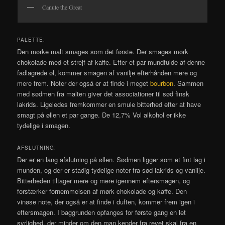
Canute the Great
PALETTE:
Den mørke malt smages som det første. Der smages mørk
chokolade med et strejf af kaffe. Efter et par mundfulde af denne
fadlagrede øl, kommer smagen af vanilje efterhånden mere og
mere frem. Noter der også er at finde i meget
bourbon
. Sammen
med sødmen fra malten giver det associationer til sød finsk
lakrids. Ligeledes fremkommer en smule bitterhed efter at have
smagt på øllen et par gange. De 12,7% Vol alkohol er ikke
tydelige i smagen.
AFSLUTNING:
Der er en lang afslutning på øllen. Sødmen ligger som et fint lag i
munden, og der er stadig tydelige noter fra sød lakrids og vanilje.
Bitterheden tiltager mere og mere igennem eftersmagen, og
forstærker fornemmelsen af mørk chokolade og kaffe. Den
vinøse note, der også er at finde i duften, kommer frem igen i
eftersmagen. I baggrunden opfanges for første gang en let
syrlighed, der minder om den man kender fra revet skal fra en