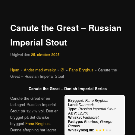
Canute the Great – Russian
Imperial Stout
Udgivet den
25. oktober 2025
Hjem
»
Andet med whisky
»
Øl
»
Fanø Bryghus
»
Canute the
Great – Russian Imperial Stout
Canute the Great – Danish Imperial Series
Canute the Great er en
Bryggeri:
Fanø Bryghus
fadlagret Russian Imperial
Land:
Danmark
Type:
Russian Imperial Stout
Stout på 12,7% vol. Den er
ABV:
12,7%
brygget på det danske
Whisky:
Fadlagret
Fadtype:
Bourbon, George
bryggeri
Fanø Bryghus
.
Remus
Denne aftapning har lagret
Whiskyblog.dk:
★★★
★★