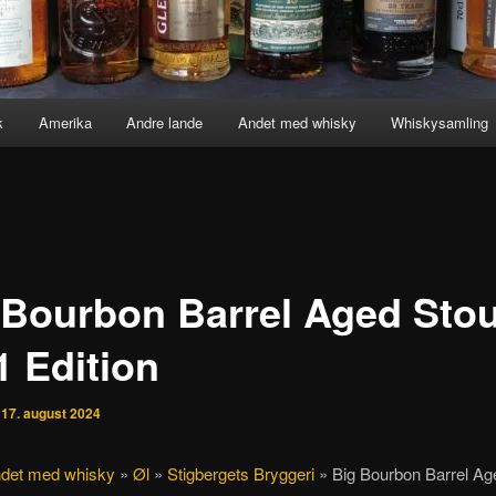
k
Amerika
Andre lande
Andet med whisky
Whiskysamling
 Bourbon Barrel Aged Stou
1 Edition
n
17. august 2024
det med whisky
»
Øl
»
Stigbergets Bryggeri
»
Big Bourbon Barrel Ag