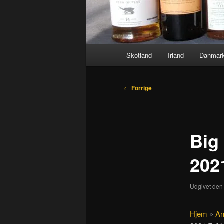
Hovedmenu
Skotland
Irland
Danmar
Indlægsnavigation
←
Forrige
Big
202
Udgivet de
Hjem
»
An