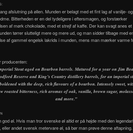
G:
lang afslutning på øllen. Munden er belagt med et fint lag af vanilje- og
me. Bitterheden er en del tydeligere i eftersmagen, og forstærker
en af mørk chokolade, med et strejf af kaffe. Der kan svagt anes et s
nden tørrer slutteligt mere og mere ud, og man sidder tilbage med e
se af gammel engelsk lakrids i munden, mens man mærker varme f
r producenten:
mperial Stout aged on Bourbon barrels. Matured for a year on Jim Be
dford Reserve and King’s Country distillery barrels, for an imperial s
oldened with the deep, rich flavours of a bourbon. Intensely sweet, wi
ow roasted bitterness, rich aromas of oak, vanilla, brown sugar, molass
and more.”
ON
n god øl. Hvis man tror svenske øl altid er på højde med den legendar
, eller andet svensk metervare øl, så bør man prøve denne aftapning.