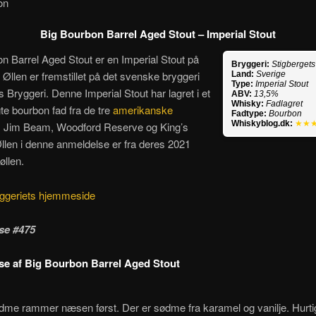
on
Big Bourbon Barrel Aged Stout – Imperial Stout
n Barrel Aged Stout er en Imperial Stout på
Bryggeri:
Stigbergets
 Øllen er fremstillet på det svenske bryggeri
Land:
Sverige
Type:
Imperial Stout
s Bryggeri. Denne Imperial Stout har lagret i et
ABV:
13,5%
Whisky:
Fadlagret
gte bourbon fad fra de tre
amerikanske
Fadtype:
Bourbon
Whiskyblog.dk:
★★
, Jim Beam, Woodford Reserve og King’s
llen i denne anmeldelse er fra deres 2021
øllen.
ggeriets hjemmeside
se #475
e af Big Bourbon Barrel Aged Stout
ødme rammer næsen først. Der er sødme fra karamel og vanilje. Hurt