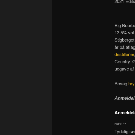
2021 Editi
Big Bourbo
13,5% vol.
Stigberget
år på afla
destillerier
Country. Ø
udgave af 
Besøg
bry
Anmeldel
Anmeldels
NÆSE:
Tydelig s