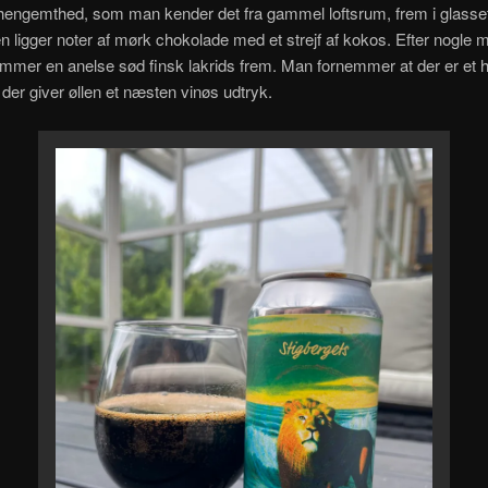
 hengemthed, som man kender det fra gammel loftsrum, frem i glasset
 ligger noter af mørk chokolade med et strejf af kokos. Efter nogle mi
mmer en anelse sød finsk lakrids frem. Man fornemmer at der er et hø
, der giver øllen et næsten vinøs udtryk.