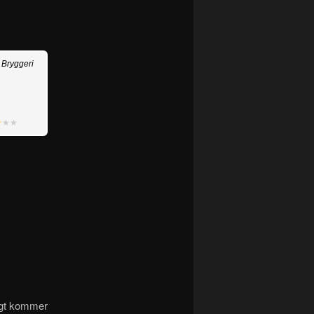
 Bryggeri
★
★★
igt kommer