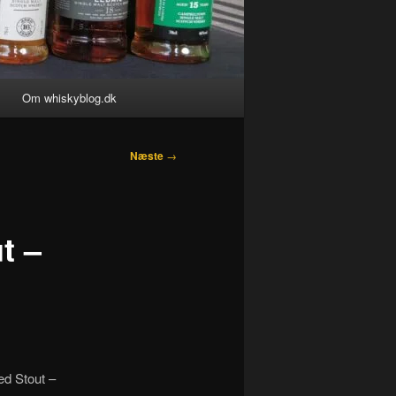
Om whiskyblog.dk
Næste
→
t –
ed Stout –