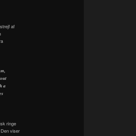
trejf af
n
ra
am,
tout
th a
es
isk ringe
 Den viser