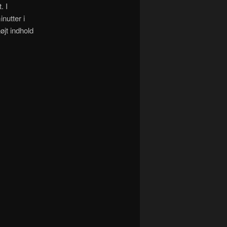
. I
nutter i
jt indhold