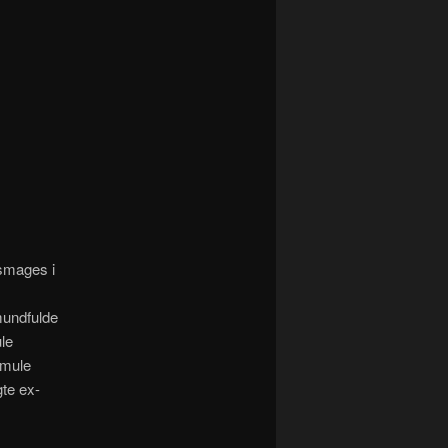
 smages i
mundfulde
le
smule
gte ex-