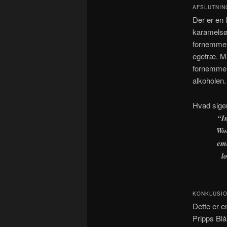
AFSLUTNIN
Der er en 
karamelsød
fornemmels
egetræ. Mu
fornemmel
alkoholen.
Hvad sige
“I
Woo
emb
l
KONKLUSI
Dette er e
Pripps Blå