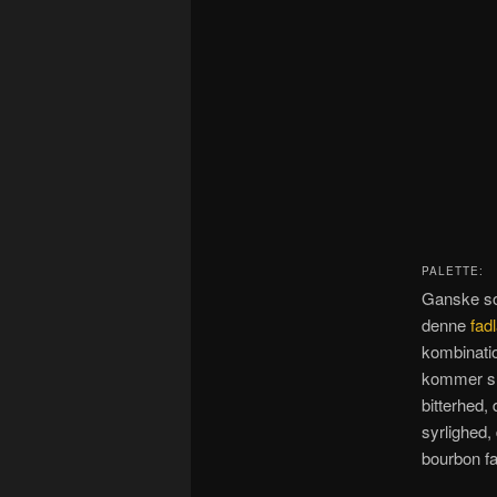
PALETTE:
Ganske som
denne
fad
kombinatio
kommer sm
bitterhed,
syrlighed,
bourbon fa