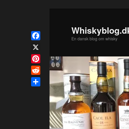
Fortsæt
til
primært
Whiskyblog.d
indhold
En dansk blog om whisky
Facebook
X
Pinterest
Reddit
Share