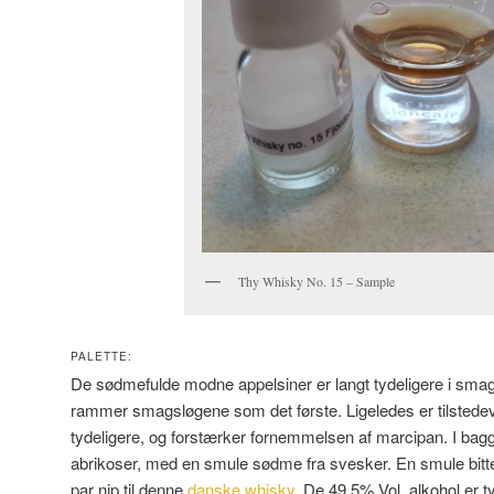
Thy Whisky No. 15 – Sample
PALETTE:
De sødmefulde modne appelsiner er langt tydeligere i smage
rammer smagsløgene som det første. Ligeledes er tilstede
tydeligere, og forstærker fornemmelsen af marcipan. I ba
abrikoser, med en smule sødme fra svesker. En smule bitterh
par nip til denne
danske whisky
. De 49,5% Vol. alkohol er t