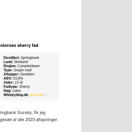
oloroso sherry fad
Destilleri:
Springbank
Land:
Skotland
Region:
Campbeltown
Type:
Single malt
Aftapper:
Destilleri
ABV:
55,8%
Alder:
15 år
Fadtype:
Sherry
Røg:
Uden
Whiskyblog.dk:
★★★★
★
ngbank Society, fik jeg
gesæt af alle 2023 aftapninger.