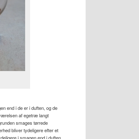
n end i de er i duften, og de
værelsen af egetræ langt
ggrunden smages tørrede
ed bliver tydeligere efter et
ydeligere i smagen end i duften,