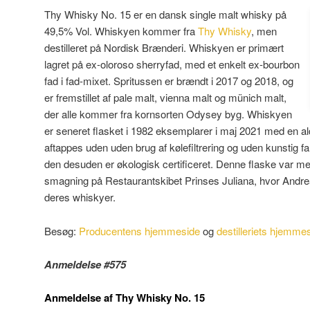
Thy Whisky No. 15 er en dansk single malt whisky på
49,5% Vol. Whiskyen kommer fra
Thy Whisky
, men
destilleret på Nordisk Brænderi. Whiskyen er primært
lagret på ex-oloroso sherryfad, med et enkelt ex-bourbon
fad i fad-mixet. Spritussen er brændt i 2017 og 2018, og
er fremstillet af pale malt, vienna malt og münich malt,
der alle kommer fra kornsorten Odysey byg. Whiskyen
er seneret flasket i 1982 eksemplarer i maj 2021 med en al
aftappes uden uden brug af kølefiltrering og uden kunstig f
den desuden er økologisk certificeret. Denne flaske var m
smagning på Restaurantskibet Prinses Juliana, hvor Andre
deres whiskyer.
Besøg:
Producentens hjemmeside
og
destilleriets hjemme
Anmeldelse #575
Anmeldelse af Thy Whisky No. 15