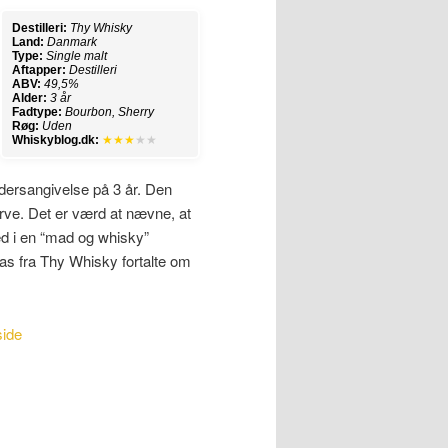
Destilleri:
Thy Whisky
Land:
Danmark
Type:
Single malt
Aftapper:
Destilleri
ABV:
49,5%
Alder:
3 år
Fadtype:
Bourbon, Sherry
Røg:
Uden
Whiskyblog.dk:
★★★
★★
dersangivelse på 3 år. Den
arve. Det er værd at nævne, at
ed i en “mad og whisky”
as fra Thy Whisky fortalte om
side