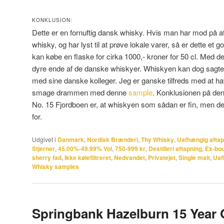
KONKLUSION:
Dette er en fornuftig dansk whisky. Hvis man har mod på a
whisky, og har lyst til at prøve lokale varer, så er dette et 
kan købe en flaske for cirka 1000,- kroner for 50 cl. Med d
dyre ende af de danske whiskyer. Whiskyen kan dog sagte
med sine danske kolleger. Jeg er ganske tilfreds med at ha
smage drammen med denne
sample
. Konklusionen på de
No. 15 Fjordboen er, at whiskyen som sådan er fin, men det
for.
Udgivet i
Danmark
,
Nordisk Brænderi
,
Thy Whisky
,
Uafhængig afta
Stjerner
,
45.00%-49.99% Vol
,
750-999 kr
,
Destilleri aftapning
,
Ex-bou
sherry fad
,
Ikke kølefiltreret
,
Nedvandet
,
Privatejet
,
Single malt
,
Uaf
Whisky samples
Springbank Hazelburn 15 Year 