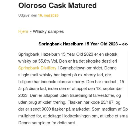
Oloroso Cask Matured
Udgivet den
16. maj 2026
Hjem
»
Whisky samples
Springbank Hazelburn 15 Year Old 2023 – ex-
Springbank Hazelburn 15 Year Old 2023 er en skotsk
whisky på 55,8% Vol. Den er fra det skotske destilleri
Springbank Distillery
i Campbeltown området. Denne
single malt whisky har lagret på ex-sherry fad, der
tidligere har indehold oloroso sherry. Den har modnet i 15
år på disse fad, inden den er aftappet den 18. september
2023. Den er aftappet uden tilsætning af farvestoffer, og
uden brug af kølefiltrering. Flasken har kode 23/187, og
der er sendt 9000 flasker på markedet. Som medlem af Spri
mulighed for, at deltage i lodtrækningen om, at købe et sma
Denne sample er fra dette sæt.