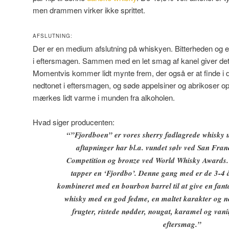
men drammen virker ikke sprittet.
AFSLUTNING:
Der er en medium afslutning på whiskyen. Bitterheden og e
i eftersmagen. Sammen med en let smag af kanel giver det
Momentvis kommer lidt mynte frem, der også er at finde i
nedtonet i eftersmagen, og søde appelsiner og abrikoser o
mærkes lidt varme i munden fra alkoholen.
Hvad siger producenten:
“”Fjordboen” er vores sherry fadlagrede whisky u
aftapninger har bl.a. vundet sølv ved San Fran
Competition og bronze ved World Whisky Awards. 
tapper en ‘Fjordbo’. Denne gang med er de 3-4 
kombineret med en bourbon barrel til at give en fant
whisky med en god fedme, en maltet karakter og no
frugter, ristede nødder, nougat, karamel og vani
eftersmag.”