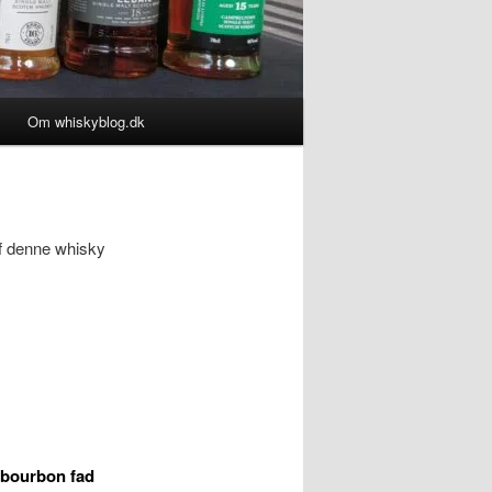
Om whiskyblog.dk
f denne whisky
-bourbon fad