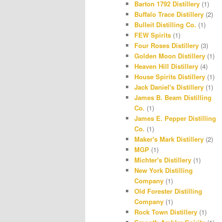
Barton 1792 Distillery
(1)
r
r
Buffalo Trace Distillery
(2)
Bulleit Distilling Co.
(1)
a
e
FEW Spirits
(1)
m
s
Four Roses Distillery
(3)
Golden Moon Distillery
(1)
t
Heaven Hill Distillery
(4)
House Spirits Distillery
(1)
Jack Daniel's Distillery
(1)
James B. Beam Distilling
Co.
(1)
James E. Pepper Distilling
Co.
(1)
Maker's Mark Distillery
(2)
MGP
(1)
Michter's Distillery
(1)
New York Distilling
Company
(1)
Old Forester Distilling
Company
(1)
Rock Town Distillery
(1)