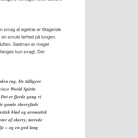
n smag af egetræ er tiltagende
 en smule tørhed på tungen.
 duften. Sødmen er meget
pfanges kun svagt. Der
den røg. De tidligere
cisco World Spirits
Det er fjerde gang vi
år gamle sherryfade
astisk blød og aromatisk
ter af sherry, tørrede
lje – og en god lang