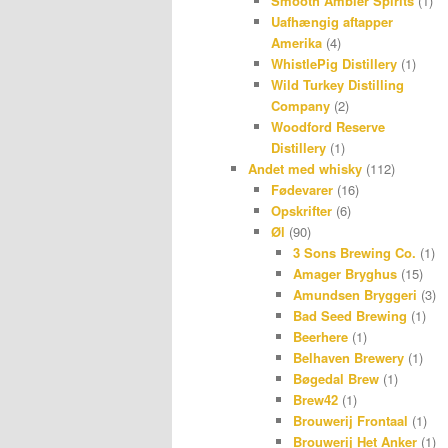
Smooth Ambler Spirits
(1)
Uafhængig aftapper
Amerika
(4)
WhistlePig Distillery
(1)
Wild Turkey Distilling
Company
(2)
Woodford Reserve
Distillery
(1)
Andet med whisky
(112)
Fødevarer
(16)
Opskrifter
(6)
Øl
(90)
3 Sons Brewing Co.
(1)
Amager Bryghus
(15)
Amundsen Bryggeri
(3)
Bad Seed Brewing
(1)
Beerhere
(1)
Belhaven Brewery
(1)
Bøgedal Brew
(1)
Brew42
(1)
Brouwerij Frontaal
(1)
Brouwerij Het Anker
(1)