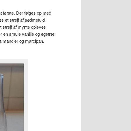
 første. Der følges op med
s et strejf af sødmefuld
t strejf af mynte opleves
er en smule vanilje og egetræ
fra mandler og marcipan.