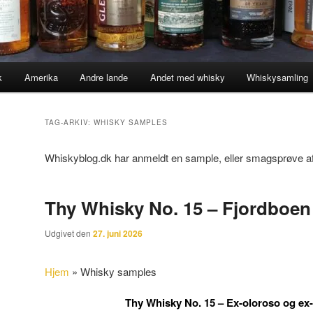
k
Amerika
Andre lande
Andet med whisky
Whiskysamling
TAG-ARKIV:
WHISKY SAMPLES
Whiskyblog.dk har anmeldt en sample, eller smagsprøve a
Thy Whisky No. 15 – Fjordboen
Udgivet den
27. juni 2026
Hjem
»
Whisky samples
Thy Whisky No. 15 – Ex-oloroso og ex