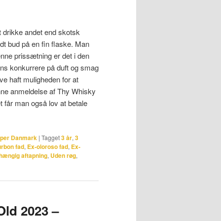
t drikke andet end skotsk
godt bud på en fin flaske. Man
enne prissætning er det i den
ns konkurrere på duft og smag
ve haft muligheden for at
nne anmeldelse af Thy Whisky
 får man også lov at betale
pper Danmark
|
Tagget
3 år
,
3
rbon fad
,
Ex-oloroso fad
,
Ex-
hængig aftapning
,
Uden røg
,
Old 2023 –