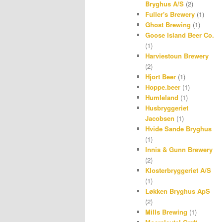
Bryghus A/S
(2)
Fuller's Brewery
(1)
Ghost Brewing
(1)
Goose Island Beer Co.
(1)
Harviestoun Brewery
(2)
Hjort Beer
(1)
Hoppe.beer
(1)
Humleland
(1)
Husbryggeriet
Jacobsen
(1)
Hvide Sande Bryghus
(1)
Innis & Gunn Brewery
(2)
Klosterbryggeriet A/S
(1)
Løkken Bryghus ApS
(2)
Mills Brewing
(1)