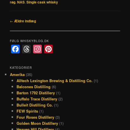
røg
,
NAS
,
Single cask whisky
Indlægsnavigation
←
Ældre indlæg
FØLG WHISKYBLOG.DK
F
T
I
P
a
h
n
i
c
r
s
n
KATEGORIER
Amerika
(35)
e
e
t
t
Alltech Lexington Brewing & Distilling Co.
(1)
b
a
a
e
Balcones Distilling
(6)
o
d
g
r
Barton 1792 Distillery
(1)
Buffalo Trace Distillery
(2)
o
s
r
e
Bulleit Distilling Co.
(1)
k
a
s
FEW Spirits
(1)
Four Roses Distillery
(3)
m
t
Golden Moon Distillery
(1)
Heaven Hill Distillery
(4)