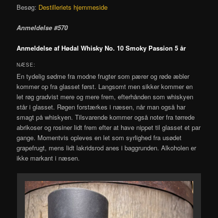
Besøg:
Destilleriets hjemmeside
Anmeldelse #570
Anmeldelse af Hødal Whisky No. 10 Smoky Passion 5 år
NÆSE:
En tydelig sødme fra modne frugter som pærer og røde æbler
kommer op fra glasset først. Langsomt men sikker kommer en
let røg gradvist mere og mere frem, efterhånden som whiskyen
står i glasset. Røgen forstærkes i næsen, når man også har
smagt på whiskyen. Tilsvarende kommer også noter fra tørrede
abrikoser og rosiner lidt frem efter at have nippet til glasset et par
gange. Momentvis opleves en let som syrlighed fra usødet
grapefrugt, mens lidt lakridsrod anes i baggrunden. Alkoholen er
ikke markant i næsen.