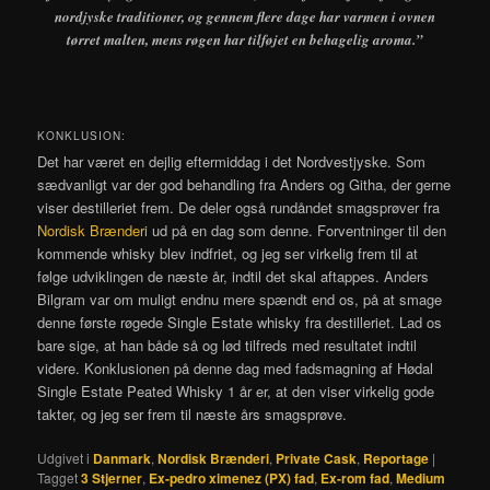
nordjyske traditioner, og gennem flere dage har varmen i ovnen
tørret malten, mens røgen har tilføjet en behagelig aroma.”
KONKLUSION:
Det har været en dejlig eftermiddag i det Nordvestjyske. Som
sædvanligt var der god behandling fra Anders og Githa, der gerne
viser destilleriet frem. De deler også rundåndet smagsprøver fra
Nordisk Brænderi
ud på en dag som denne. Forventninger til den
kommende whisky blev indfriet, og jeg ser virkelig frem til at
følge udviklingen de næste år, indtil det skal aftappes. Anders
Bilgram var om muligt endnu mere spændt end os, på at smage
denne første røgede Single Estate whisky fra destilleriet. Lad os
bare sige, at han både så og lød tilfreds med resultatet indtil
videre. Konklusionen på denne dag med fadsmagning af Hødal
Single Estate Peated Whisky 1 år er, at den viser virkelig gode
takter, og jeg ser frem til næste års smagsprøve.
Udgivet i
Danmark
,
Nordisk Brænderi
,
Private Cask
,
Reportage
|
Tagget
3 Stjerner
,
Ex-pedro ximenez (PX) fad
,
Ex-rom fad
,
Medium