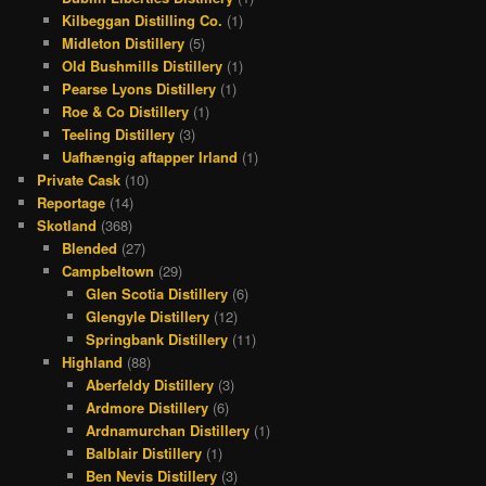
Kilbeggan Distilling Co.
(1)
Midleton Distillery
(5)
Old Bushmills Distillery
(1)
Pearse Lyons Distillery
(1)
Roe & Co Distillery
(1)
Teeling Distillery
(3)
Uafhængig aftapper Irland
(1)
Private Cask
(10)
Reportage
(14)
Skotland
(368)
Blended
(27)
Campbeltown
(29)
Glen Scotia Distillery
(6)
Glengyle Distillery
(12)
Springbank Distillery
(11)
Highland
(88)
Aberfeldy Distillery
(3)
Ardmore Distillery
(6)
Ardnamurchan Distillery
(1)
Balblair Distillery
(1)
Ben Nevis Distillery
(3)