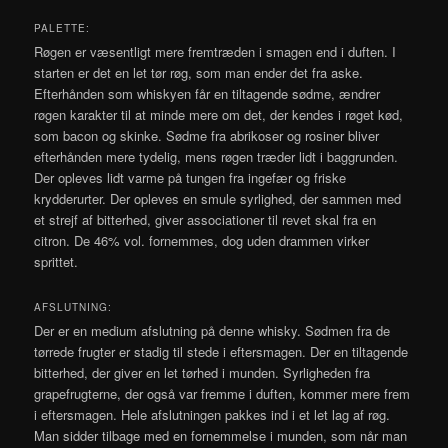
PALETTE:
Røgen er væsentligt mere fremtræden i smagen end i duften. I
starten er det en let tør røg, som man ender det fra aske.
Efterhånden som whiskyen får en tiltagende sødme, ændrer
røgen karakter til at minde mere om det, der kendes i røget kød,
som bacon og skinke. Sødme fra abrikoser og rosiner bliver
efterhånden mere tydelig, mens røgen træder lidt i baggrunden.
Der opleves lidt varme på tungen fra ingefær og friske
krydderurter. Der opleves en smule syrlighed, der sammen med
et strejf af bitterhed, giver associationer til revet skal fra en
citron. De 46% vol. fornemmes, dog uden drammen virker
sprittet.
AFSLUTNING:
Der er en medium afslutning på denne whisky. Sødmen fra de
tørrede frugter er stadig til stede i eftersmagen. Der en tiltagende
bitterhed, der giver en let tørhed i munden. Syrligheden fra
grapefrugterne, der også var fremme i duften, kommer mere frem
i eftersmagen. Hele afslutningen pakkes ind i et let lag af røg.
Man sidder tilbage med en fornemmelse i munden, som når man