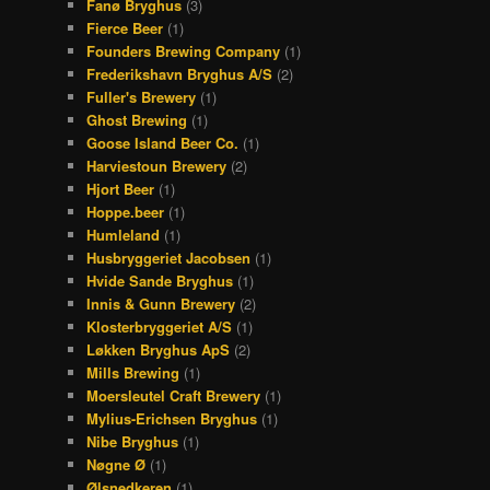
Fanø Bryghus
(3)
Fierce Beer
(1)
Founders Brewing Company
(1)
Frederikshavn Bryghus A/S
(2)
Fuller's Brewery
(1)
Ghost Brewing
(1)
Goose Island Beer Co.
(1)
Harviestoun Brewery
(2)
Hjort Beer
(1)
Hoppe.beer
(1)
Humleland
(1)
Husbryggeriet Jacobsen
(1)
Hvide Sande Bryghus
(1)
Innis & Gunn Brewery
(2)
Klosterbryggeriet A/S
(1)
Løkken Bryghus ApS
(2)
Mills Brewing
(1)
Moersleutel Craft Brewery
(1)
Mylius-Erichsen Bryghus
(1)
Nibe Bryghus
(1)
Nøgne Ø
(1)
Ølsnedkeren
(1)