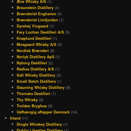
Ærø Whisky A/S
(1)
Braunstein Distillery
(4)
Brænderiet Enghaven
(4)
Brænderiet Limfjorden
(1)
Dyrehøj Vingaard
(1)
Fary Lochan Destilleri A/S
(5)
Knaplund Destilleri
(1)
Mosgaard Whisky A/S
(5)
Nordisk Brænderi
(8)
Norlyk Distillery ApS
(1)
Nyborg Destilleri
(2)
Radius Distillery A/S
(1)
Sall Whisky Distillery
(3)
Small Batch Distillers
(1)
Stauning Whisky Distillery
(9)
Thornæs Destilleri
(1)
Thy Whisky
(9)
Trolden Bryghus
(6)
Uafhængig aftapper Danmark
(14)
Irland
(11)
Dingle Whiskey Distillery
(1)
Dublin Liberties Distillery
(1)