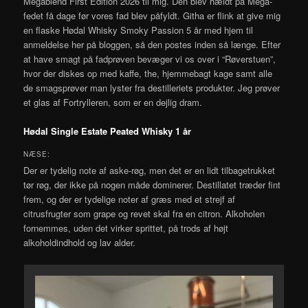
Megablend First Edition 2026 til mig. Den blev hældt på Mega-
fedet få dage før vores fad blev påfyldt. Githa er flink at give mig
en flaske Hødal Whisky Smoky Passion 5 år med hjem til
anmeldelse her på bloggen, så den postes inden så længe. Efter
at have smagt på fadprøven bevæger vi os over i “Røverstuen”,
hvor der diskes op med kaffe, the, hjemmebagt kage samt alle
de smagsprøver man lyster fra destilleriets produkter. Jeg prøver
et glas af Fortrylleren, som er en dejlig dram.
Hødal Single Estate Peated Whisky 1 år
NÆSE:
Der er tydelig note af aske-røg, men det er en lidt tilbagetrukket
tør røg, der ikke på nogen måde dominerer. Destillatet træder fint
frem, og der er tydelige noter af græs med et strejf af
citrusfrugter som grape og revet skal fra en citron. Alkoholen
fornemmes, uden det virker sprittet, på trods af højt
alkoholdindhold og lav alder.