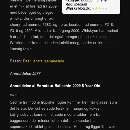
Fadtype:
Bourbon, Sherry
Røg:
Medium
er et mix af fire fad fra 2009
Whiskyblog.dk:
★★★
★★
med både røget og urøget
whisky. Der er brugt et ex-
sherry fad nummer #383, og tre ex-bourbon fad nummer #318,
#319 og #320. Alle fad er fra årgang 2009. Whiskyen har modnet
8 år på disse fad, som det også fremgår på indpakningen.
Whiskyen er fremstillet uden kølefiltrering, og der er ikke tilsat
kunstig farve.
Besøg:
Destilleriets hjemmeside
Anmeldelse #577
Anmeldelse af Edradour Ballechin 2009 8 Year Old
NÆSE:
Sødme fra modne tropiske frugter kommer frem fra glasset som
det første. Der duftes søde ferskner, mango og kokos.
Lejlighedsvist kommer lidt søde modne æbler frem fra
baggrunden, der minder lidt om det man kender fra
supermarkedsæblet golden delicious. En let røg ligger fint over