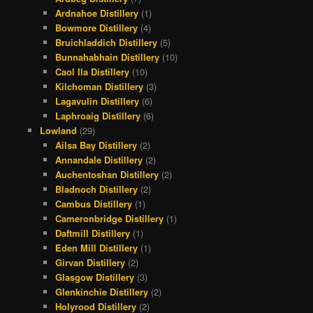
Ardnahoe Distillery
(1)
Bowmore Distillery
(4)
Bruichladdich Distillery
(5)
Bunnahabhain Distillery
(10)
Caol Ila Distillery
(10)
Kilchoman Distillery
(3)
Lagavulin Distillery
(6)
Laphroaig Distillery
(6)
Lowland
(29)
Ailsa Bay Distillery
(2)
Annandale Distillery
(2)
Auchentoshan Distillery
(2)
Bladnoch Distillery
(2)
Cambus Distillery
(1)
Cameronbridge Distillery
(1)
Daftmill Distillery
(1)
Eden Mill Distillery
(1)
Girvan Distillery
(2)
Glasgow Distillery
(3)
Glenkinchie Distillery
(2)
Holyrood Distillery
(2)