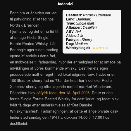
fadandel
For cirka et år siden var jeg
Destilleri:
Nordisk Brænderi
til påfyldning af et fad hos
Land:
Danmark
Type:
Single malt
Nordisk Brænderi i
Aftapper:
Destilleri
Fjerritslev, og det er nu tid til
ABV:
N/A
Alder:
1 år
at smage Hødal Single
Fadtype:
Sherry
Estate Peated Whisky 1 år.
Røg:
Medium
Whiskyblog.dk:
★★★
★★
For nogle uger siden modtog
ejerne af andele i dette fad,
en indbydelse til fadejerdag, hvor der er mulighed for at smage på
udviklingen af vores kommende whisky. Destilleriets egen
producerede malt er røget med lokal udgravet tørv. Fadet er et
100 liters ex-sherry fad no 73a, der først har indeholdt Pedro
Ximenez sherry, og efterfølgende rom af mærket Wanderum.
Råspritten blev
påfyldt fadet den 13. April 2025
. Dette er den
første Single Estate Peated Whisky fra destilleriet, og fadet blev
fyldt få dage efter underskrivelse af “Det Danske
Whiskymanifest”. Fadsmagningen, af dette et årige private cask,
finder sted søndag den 19/4 fra klokken 14.00 til 17.00 hos
destilleriet.