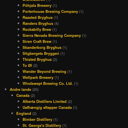
Põhjala Brewery
(1)
Porterhouse Brewing Company
(1)
Raasted Bryghus
(1)
Randers Bryghus
(4)
Rockabilly Brew
(1)
Sierra Nevada Brewing Company
(1)
Siren Craft Brew
(1)
Skanderborg Bryghus
(1)
Stigbergets Bryggeri
(1)
Thisted Bryghus
(2)
To Øl
(2)
Wander Beyond Brewing
(1)
Wellpark Brewery
(1)
Windswept Brewing Co. Ltd.
(1)
Andre lande
(20)
Canada
(2)
Alberta Distillers Limited
(2)
Uafhængig aftapper Canada
(1)
England
(2)
Bimber Distillery
(1)
St. George's Distillery
(1)