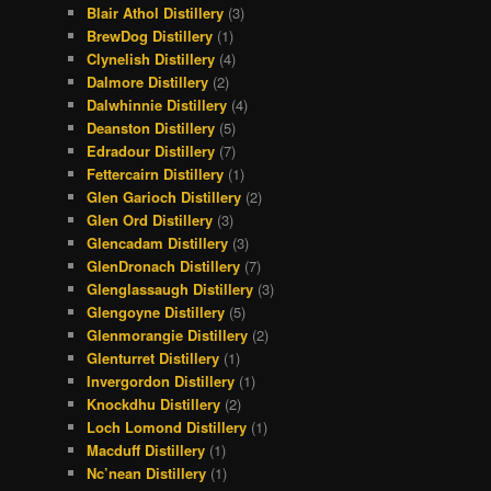
Blair Athol Distillery
(3)
BrewDog Distillery
(1)
Clynelish Distillery
(4)
Dalmore Distillery
(2)
Dalwhinnie Distillery
(4)
Deanston Distillery
(5)
Edradour Distillery
(7)
Fettercairn Distillery
(1)
Glen Garioch Distillery
(2)
Glen Ord Distillery
(3)
Glencadam Distillery
(3)
GlenDronach Distillery
(7)
Glenglassaugh Distillery
(3)
Glengoyne Distillery
(5)
Glenmorangie Distillery
(2)
Glenturret Distillery
(1)
Invergordon Distillery
(1)
Knockdhu Distillery
(2)
Loch Lomond Distillery
(1)
Macduff Distillery
(1)
Nc’nean Distillery
(1)