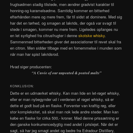
frugtsødmen stadig tilstede, men ændrer gradvist karakter til
honning-og karamelsødme. Samtidig kommer en bitterhed
efterhånden mere og mere frem, får til sidst at dominere. Med sig
har det en tørhed, og smagen at lakrids, der også var svagt til
stede i smagen, kommer nu mere frem. Ligeledes opfanges nu
en let syrlighed fra citrusfrugter i denne
skotske whisky
.
Sammenmed bitterheden giver det associationer til revet skal fra
en citron. Men sidder tilbage med en fornemmelse i munden som
når man har spist lakridsrod.
Hvad siger producenten:
“
A Cuvée of our unpeated & peated malts”
KONKLUSION:
Dette er en udmærket whisky. Kan man lide en let-røget whisky,
eller er man nybegynder ud i verdenen af røget whisky, så er
dette et godt bud på en flaske. Forventer van kraftig røg, eller
stor kompleksitet, så skal man nok lede andre steder. Man kan
købe en flaske for cirka 500,- kroner. Med denne prissætning er
den ganske konkurrencedygtig med andet i prislejet. Når det er
sagt, så har jeg smagt andet og bedre fra Edradour Distillery,