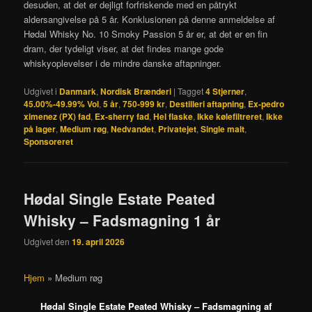
desuden, at det er dejligt forfriskende med en påtrykt
aldersangivelse på 5 år. Konklusionen på denne anmeldelse af
Hødal Whisky No. 10 Smoky Passion 5 år er, at det er en fin
dram, der tydeligt viser, at det findes mange gode
whiskyoplevelser i de mindre danske aftapninger.
Udgivet i
Danmark
,
Nordisk Brænderi
|
Tagget
4 Stjerner
,
45.00%-49.99% Vol
,
5 år
,
750-999 kr
,
Destilleri aftapning
,
Ex-pedro
ximenez (PX) fad
,
Ex-sherry fad
,
Hel flaske
,
Ikke kølefiltreret
,
Ikke
på lager
,
Medium røg
,
Nedvandet
,
Privatejet
,
Single malt
,
Sponsoreret
Hødal Single Estate Peated
Whisky – Fadsmagning 1 år
Udgivet den
19. april 2026
Hjem
»
Medium røg
Hødal Single Estate Peated Whisky – Fadsmagning af