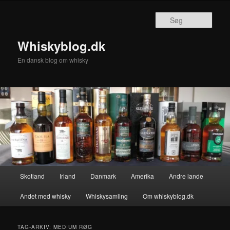
Fortsæt
Fortsæt
til
til
Søg
primært
sekundært
indhold
indhold
Whiskyblog.dk
En dansk blog om whisky
Hovedmenu
Skotland
Irland
Danmark
Amerika
Andre lande
Andet med whisky
Whiskysamling
Om whiskyblog.dk
TAG-ARKIV:
MEDIUM RØG