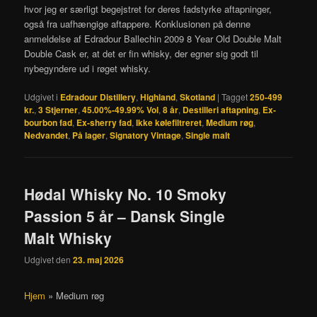
hvor jeg er særligt begejstret for deres fadstyrke aftapninger,
også fra uafhængige aftappere. Konklusionen på denne
anmeldelse af Edradour Ballechin 2009 8 Year Old Double Malt
Double Cask er, at det er fin whisky, der egner sig godt til
nybegyndere ud i røget whisky.
Udgivet i
Edradour Distillery
,
Highland
,
Skotland
|
Tagget
250-499
kr.
,
3 Stjerner
,
45.00%-49.99% Vol
,
8 år
,
Destilleri aftapning
,
Ex-
bourbon fad
,
Ex-sherry fad
,
Ikke kølefiltreret
,
Medium røg
,
Nedvandet
,
På lager
,
Signatory Vintage
,
Single malt
Hødal Whisky No. 10 Smoky
Passion 5 år – Dansk Single
Malt Whisky
Udgivet den
23. maj 2026
Hjem
»
Medium røg