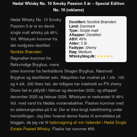
Hødal Whisky No. 10 Smoky Passion 5 år – Special Edition
No. 10 (reklame)
Hødal Whisky No. 10 Smoky
Destilleri:
Nordisk Brænderi
Passion 5 år er en dansk
Land:
Danmark
Type:
Single malt
single malt whisky på 46%
Aftapper:
Destilleri
Vol. Whiskyen kommer fra
ABV:
46%
Alder:
5 år
det nordjyske destilleri
Fadtype:
Sherry
Nordisk Brænderi
.
Røg:
Medium
Whiskyblog.dk:
★★★★
★
Røgmalten kommer fra
Refsvindige Bryghus, mens
urten kommer fra henholdsvis Skagen Bryghus, Næstved
Bryghus og destilleriet selv. Råspritten har modnet på 1 stk. 100
og 4 stk. 200 liters fad, der tidligere har indeholdt ex-PX sherry.
Disse fad er påfyldt i februar og december 2020, og aftappet
december 2025 og februar 2026. Whiskyen er nedvandet til 46%
Vol. med vand fra Hødals morænebakker. Flasken kommer med
en aldersangivelse på 5 år. Der er ikke brugt kølefittrering under
fremstillingen. Jeg blev foræret denne flaske til anmeldelse på
bloggen, da jeg var til
fadsmagning af min fadandel i Hødal Single
Estate Peated Whisky
. Flaske har nummer #59.