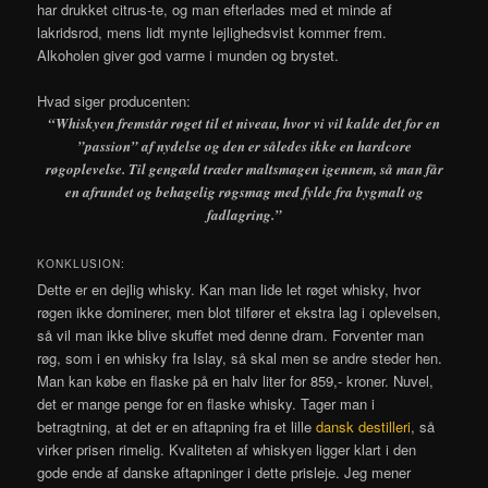
har drukket citrus-te, og man efterlades med et minde af
lakridsrod, mens lidt mynte lejlighedsvist kommer frem.
Alkoholen giver god varme i munden og brystet.
Hvad siger producenten:
“Whiskyen fremstår røget til et niveau, hvor vi vil kalde det for en
”passion” af nydelse og den er således ikke en hardcore
røgoplevelse. Til gengæld træder maltsmagen igennem, så man får
en afrundet og behagelig røgsmag med fylde fra bygmalt og
fadlagring.”
KONKLUSION:
Dette er en dejlig whisky. Kan man lide let røget whisky, hvor
røgen ikke dominerer, men blot tilfører et ekstra lag i oplevelsen,
så vil man ikke blive skuffet med denne dram. Forventer man
røg, som i en whisky fra Islay, så skal men se andre steder hen.
Man kan købe en flaske på en halv liter for 859,- kroner. Nuvel,
det er mange penge for en flaske whisky. Tager man i
betragtning, at det er en aftapning fra et lille
dansk destilleri
, så
virker prisen rimelig. Kvaliteten af whiskyen ligger klart i den
gode ende af danske aftapninger i dette prisleje. Jeg mener