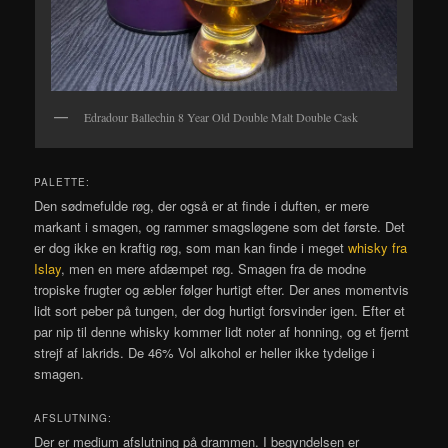
Edradour Ballechin 8 Year Old Double Malt Double Cask
PALETTE:
Den sødmefulde røg, der også er at finde i duften, er mere
markant i smagen, og rammer smagsløgene som det første. Det
er dog ikke en kraftig røg, som man kan finde i meget
whisky fra
Islay
, men en mere afdæmpet røg. Smagen fra de modne
tropiske frugter og æbler følger hurtigt efter. Der anes momentvis
lidt sort peber på tungen, der dog hurtigt forsvinder igen. Efter et
par nip til denne whisky kommer lidt noter af honning, og et fjernt
strejf af lakrids. De 46% Vol alkohol er heller ikke tydelige i
smagen.
AFSLUTNING:
Der er medium afslutning på drammen. I begyndelsen er