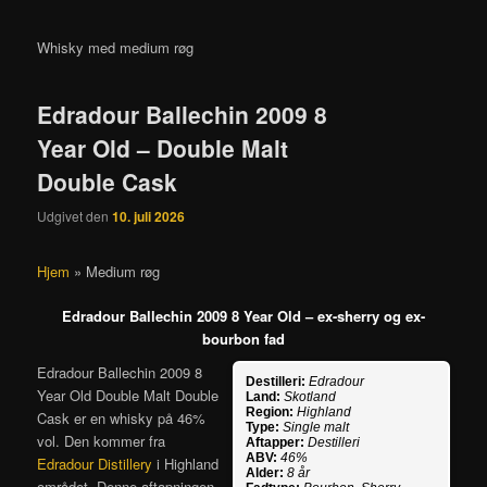
Whisky med medium røg
Edradour Ballechin 2009 8
Year Old – Double Malt
Double Cask
Udgivet den
10. juli 2026
Hjem
»
Medium røg
Edradour Ballechin 2009 8 Year Old – ex-sherry og ex-
bourbon fad
Edradour Ballechin 2009 8
Destilleri:
Edradour
Year Old Double Malt Double
Land:
Skotland
Region:
Highland
Cask er en whisky på 46%
Type:
Single malt
vol. Den kommer fra
Aftapper:
Destilleri
ABV:
46%
Edradour Distillery
i Highland
Alder:
8 år
området. Denne aftapningen