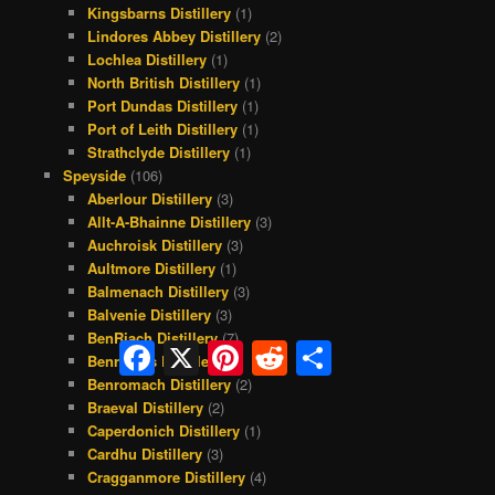
Kingsbarns Distillery
(1)
Lindores Abbey Distillery
(2)
Lochlea Distillery
(1)
North British Distillery
(1)
Port Dundas Distillery
(1)
Port of Leith Distillery
(1)
Strathclyde Distillery
(1)
Speyside
(106)
Aberlour Distillery
(3)
Allt-A-Bhainne Distillery
(3)
Auchroisk Distillery
(3)
Aultmore Distillery
(1)
Balmenach Distillery
(3)
Balvenie Distillery
(3)
BenRiach Distillery
(7)
Facebook
X
Pinterest
Reddit
Share
Benrinnes Distillery
(1)
Benromach Distillery
(2)
Braeval Distillery
(2)
Caperdonich Distillery
(1)
Cardhu Distillery
(3)
Cragganmore Distillery
(4)