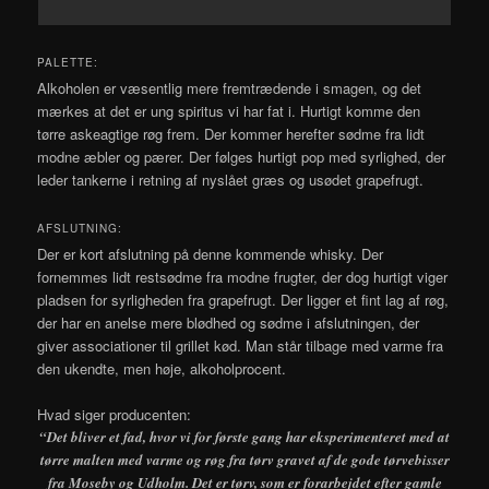
PALETTE:
Alkoholen er væsentlig mere fremtrædende i smagen, og det
mærkes at det er ung spiritus vi har fat i. Hurtigt komme den
tørre askeagtige røg frem. Der kommer herefter sødme fra lidt
modne æbler og pærer. Der følges hurtigt pop med syrlighed, der
leder tankerne i retning af nyslået græs og usødet grapefrugt.
AFSLUTNING:
Der er kort afslutning på denne kommende whisky. Der
fornemmes lidt restsødme fra modne frugter, der dog hurtigt viger
pladsen for syrligheden fra grapefrugt. Der ligger et fint lag af røg,
der har en anelse mere blødhed og sødme i afslutningen, der
giver associationer til grillet kød. Man står tilbage med varme fra
den ukendte, men høje, alkoholprocent.
Hvad siger producenten:
“Det bliver et fad, hvor vi for første gang har eksperimenteret med at
tørre malten med varme og røg fra tørv gravet af de gode tørvebisser
fra Moseby og Udholm. Det er tørv, som er forarbejdet efter gamle