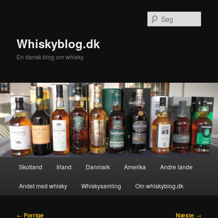
Fortsæt
til
Søg
primært
indhold
Whiskyblog.dk
En dansk blog om whisky
Hovedmenu
Skotland
Irland
Danmark
Amerika
Andre lande
Andet med whisky
Whiskysamling
Om whiskyblog.dk
Indlægsnavigation
←
Forrige
Næste
→