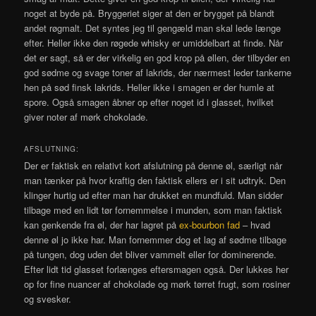
noget at byde på. Bryggeriet siger at den er brygget på blandt
andet røgmalt. Det syntes jeg til gengæld man skal lede længe
efter. Heller ikke den røgede whisky er umiddelbart at finde. Når
det er sagt, så er der virkelig en god krop på øllen, der tilbyder en
god sødme og svage toner af lakrids, der nærmest leder tankerne
hen på sød finsk lakrids. Heller ikke i smagen er der humle at
spore. Også smagen åbner op efter noget id i glasset, hvilket
giver noter af mørk chokolade.
AFSLUTNING:
Der er faktisk en relativt kort afslutning på denne øl, særligt når
man tænker på hvor kraftig den faktisk ellers er i sit udtryk. Den
klinger hurtig ud efter man har drukket en mundfuld. Man sidder
tilbage med en lidt tør fornemmelse i munden, som man faktisk
kan genkende fra øl, der har lagret på
ex-bourbon fad
– hvad
denne øl jo ikke har. Man fornemmer dog et lag af sødme tilbage
på tungen, dog uden det bliver vammelt eller for dominerende.
Efter lidt tid glasset forlænges eftersmagen også. Der lukkes her
op for fine nuancer af chokolade og mørk tørret frugt, som rosiner
og svesker.