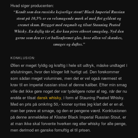
Hvad siger producenten:
“Kendt som den russiske kejserlige stout! Black Imperial Russian
stout på 10,5% er en velsmagende mørk øl med flot gyldent og
cremet skum. Brygget med røgmalt og tilsat Stauning Peated
Whisky. En dejlig tår øl, der kan pirre ethvert smagsløg. Nyd den
gerne som den er i et ballonformet glas, hvor øllen vel skænkes,
smages og duftes.”
KONKLUSION:
Øllen er meget fyldig og kraftig i hele sit udtryk, måske undtaget i
afslutningen, hvor den klinger lidt hurtigt ud. Den forekommer
som sådan meget voluminøs, men det er vel også nærmest et
krav til en imperial russian stout af denne kaliber. Efter min smag
ville det ikke gøre noget der var tydeligere noter af røg, når der nu
endda er tilsat
dansk whisky
, i form af Stauning Peated Whisky.
Med en pris på omkring 50,- kroner syntes jeg klart det er en øl,
man bør prøve at smage, og den er pengene værd. Konklusionen
på denne anmeldelse af Kloster Black Imperial Russian Stout, er
at man ikke skal forvente hverken røg eller whisky for alle penge,
men derimod en ganske fornuftig øl til prisen.