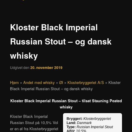
Kloster Black Imperial
Russian Stout – og dansk
whisky
Udgivet den
20. november 2019
Hjem
»
Andet med whisky
»
Øl
»
Klosterbryggeriet A/S
»
Kloster
Black Imperial Russian Stout – og dansk whisky
Kloster Black Imperial Russian Stout – tilsat Stauning Peated
whisky
Kloster Black Imperial
Bryggeri:
Klosterbryggeriet
Russian Stout på 10,5% Vol
Land:
Danmark
Type:
Russian Imperial Stout
er en øl fra Klosterbryggeriet
ABV:
10,5%