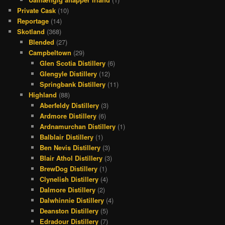
Private Cask
(10)
Reportage
(14)
Skotland
(368)
Blended
(27)
Campbeltown
(29)
Glen Scotia Distillery
(6)
Glengyle Distillery
(12)
Springbank Distillery
(11)
Highland
(88)
Aberfeldy Distillery
(3)
Ardmore Distillery
(6)
Ardnamurchan Distillery
(1)
Balblair Distillery
(1)
Ben Nevis Distillery
(3)
Blair Athol Distillery
(3)
BrewDog Distillery
(1)
Clynelish Distillery
(4)
Dalmore Distillery
(2)
Dalwhinnie Distillery
(4)
Deanston Distillery
(5)
Edradour Distillery
(7)