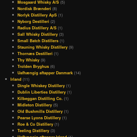
Mosgaard Whisky A/S
(5)
Nordisk Brænderi
(8)
Norlyk Distillery ApS
(1)
Nyborg Destilleri
(2)
Radius Distillery A/S
(1)
Sall Whisky Distillery
(3)
Small Batch Distillers
(1)
Stauning Whisky Distillery
(9)
Thornæs Destilleri
(1)
Thy Whisky
(9)
Trolden Bryghus
(6)
Uafhængig aftapper Danmark
(14)
Irland
(11)
Dingle Whiskey Distillery
(1)
Dublin Liberties Distillery
(1)
Kilbeggan Distilling Co.
(1)
Midleton Distillery
(5)
Old Bushmills Distillery
(1)
Pearse Lyons Distillery
(1)
Roe & Co Distillery
(1)
Teeling Distillery
(3)
Uafhængig aftapper Irland
(1)