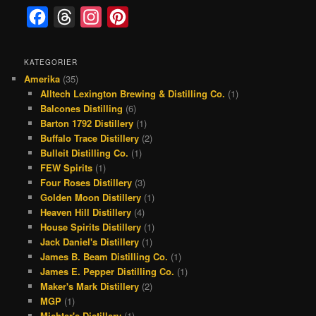
F
T
I
P
a
h
n
i
c
r
s
n
KATEGORIER
Amerika
(35)
e
e
t
t
Alltech Lexington Brewing & Distilling Co.
(1)
b
a
a
e
Balcones Distilling
(6)
o
d
g
r
Barton 1792 Distillery
(1)
Buffalo Trace Distillery
(2)
o
s
r
e
Bulleit Distilling Co.
(1)
k
a
s
FEW Spirits
(1)
Four Roses Distillery
(3)
m
t
Golden Moon Distillery
(1)
Heaven Hill Distillery
(4)
House Spirits Distillery
(1)
Jack Daniel's Distillery
(1)
James B. Beam Distilling Co.
(1)
James E. Pepper Distilling Co.
(1)
Maker's Mark Distillery
(2)
MGP
(1)
Michter's Distillery
(1)