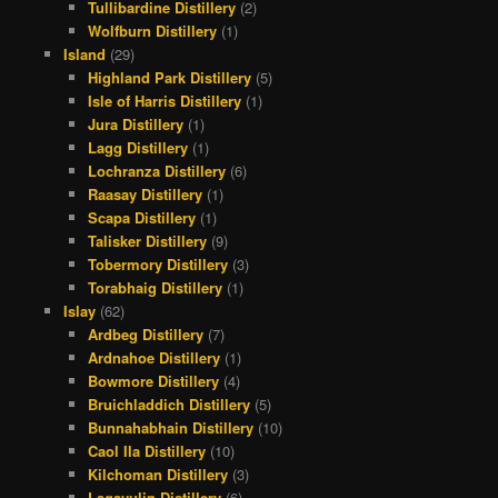
Tullibardine Distillery
(2)
Wolfburn Distillery
(1)
Island
(29)
Highland Park Distillery
(5)
Isle of Harris Distillery
(1)
Jura Distillery
(1)
Lagg Distillery
(1)
Lochranza Distillery
(6)
Raasay Distillery
(1)
Scapa Distillery
(1)
Talisker Distillery
(9)
Tobermory Distillery
(3)
Torabhaig Distillery
(1)
Islay
(62)
Ardbeg Distillery
(7)
Ardnahoe Distillery
(1)
Bowmore Distillery
(4)
Bruichladdich Distillery
(5)
Bunnahabhain Distillery
(10)
Caol Ila Distillery
(10)
Kilchoman Distillery
(3)
Lagavulin Distillery
(6)