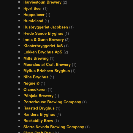
Harviestoun Brewery
(2)
Hjort Beer
(1)
Hoppe.beer
(1)
Humleland
(1)
Husbryggeriet Jacobsen
(1)
Hvide Sande Bryghus
(1)
Innis & Gunn Brewery
(2)
Klosterbryggeriet A/S
(1)
Løkken Bryghus ApS
(2)
Mills Brewing
(1)
Moersleutel Craft Brewery
(1)
Mylius-Erichsen Bryghus
(1)
Nibe Bryghus
(1)
Nøgne Ø
(1)
Ølsnedkeren
(1)
Põhjala Brewery
(1)
Porterhouse Brewing Company
(1)
Raasted Bryghus
(1)
Randers Bryghus
(4)
Rockabilly Brew
(1)
Sierra Nevada Brewing Company
(1)
Siren Craft Brew
(1)