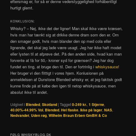
eftersmag er, for så er denne vederstyggelighed forhåbentligt
hurtigt glemt.
KONKLUSION:
Whisky? – Nej, ikke det der ligner! Man skal ikke være kræsen,
hvis man har tænkt sig at drikke denne dram som den er. Om
den smager godt, hvis man blander den op med cola eller
lignende, det skal jeg lade være usagt. Jeg har ikke haft modet
eller lysten til at afprøve det. På den anden side, hvad kan man
forvente at få for 50,- kroner syd for grænsen? Jeg har dog
fundet en ting, at bruge den til. Den er fortrinlig i
whiskysauce
!
Her bruger vi den flittigt i vores hjem. Konlusionen på
anmeldelsen af Dunstone Blended whisky er, at jeg faktisk godt
kunne finde på at købe den igen til netop whiskysauce, men
absolut ikke til andet.
Udgivet i
Blended
,
Skotland
|
Tagget
0-249 kr.
,
1 Stjerne
,
40.00%-44.99% Vol
,
Blended
,
Hel flaske
,
Ikke på lager
,
NAS
,
Nedvandet
,
Uden røg
,
Wilhelm Braun Erben GmBH & Co
FØLG WHISKYBLOG.DK