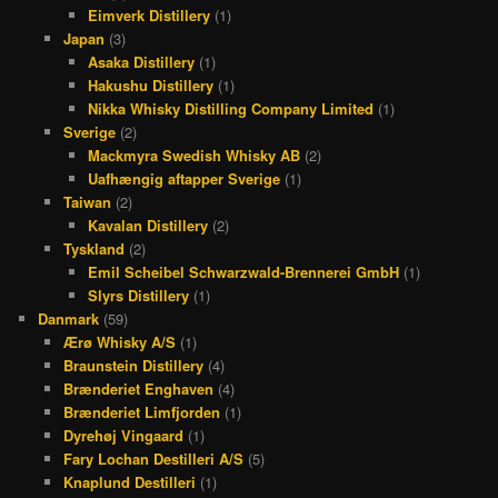
Eimverk Distillery
(1)
Japan
(3)
Asaka Distillery
(1)
Hakushu Distillery
(1)
Nikka Whisky Distilling Company Limited
(1)
Sverige
(2)
Mackmyra Swedish Whisky AB
(2)
Uafhængig aftapper Sverige
(1)
Taiwan
(2)
Kavalan Distillery
(2)
Tyskland
(2)
Emil Scheibel Schwarzwald-Brennerei GmbH
(1)
Slyrs Distillery
(1)
Danmark
(59)
Ærø Whisky A/S
(1)
Braunstein Distillery
(4)
Brænderiet Enghaven
(4)
Brænderiet Limfjorden
(1)
Dyrehøj Vingaard
(1)
Fary Lochan Destilleri A/S
(5)
Knaplund Destilleri
(1)