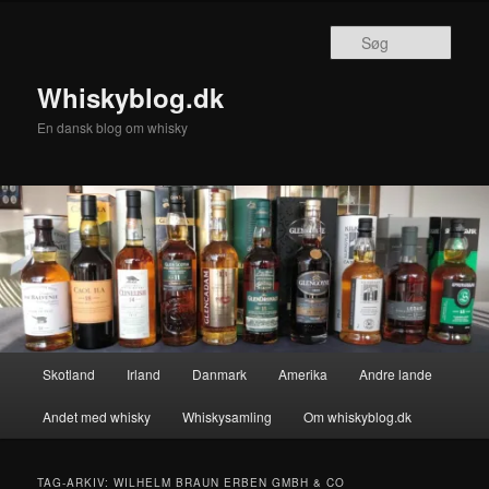
Fortsæt
Fortsæt
til
til
Søg
primært
sekundært
indhold
indhold
Whiskyblog.dk
En dansk blog om whisky
Hovedmenu
Skotland
Irland
Danmark
Amerika
Andre lande
Andet med whisky
Whiskysamling
Om whiskyblog.dk
TAG-ARKIV:
WILHELM BRAUN ERBEN GMBH & CO