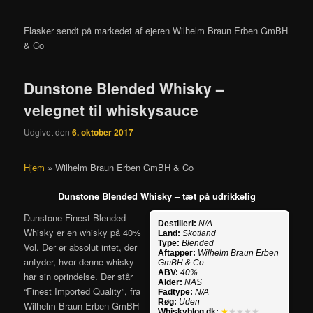
Flasker sendt på markedet af ejeren Wilhelm Braun Erben GmBH
& Co
Dunstone Blended Whisky –
velegnet til whiskysauce
Udgivet den
6. oktober 2017
Hjem
»
Wilhelm Braun Erben GmBH & Co
Dunstone Blended Whisky – tæt på udrikkelig
Dunstone Finest Blended
Destilleri:
N/A
Whisky er en whisky på 40%
Land:
Skotland
Type:
Blended
Vol. Der er absolut intet, der
Aftapper:
Wilhelm Braun Erben
antyder, hvor denne whisky
GmBH & Co
ABV:
40%
har sin oprindelse. Der står
Alder:
NAS
“Finest Imported Quality”, fra
Fadtype:
N/A
Røg:
Uden
Wilhelm Braun Erben GmBH
Whiskyblog.dk:
★
★★★★