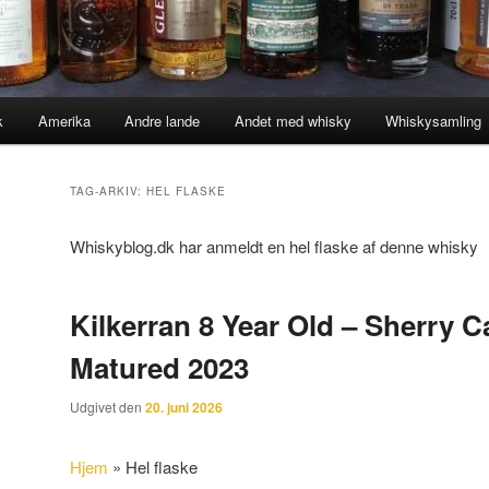
k
Amerika
Andre lande
Andet med whisky
Whiskysamling
TAG-ARKIV:
HEL FLASKE
Whiskyblog.dk har anmeldt en hel flaske af denne whisky
Kilkerran 8 Year Old – Sherry C
Matured 2023
Udgivet den
20. juni 2026
Hjem
»
Hel flaske