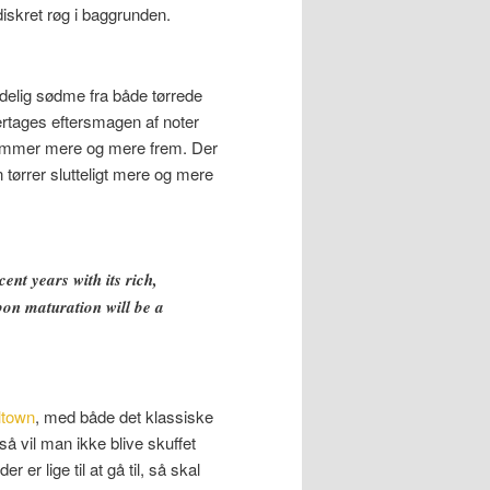
iskret røg i baggrunden.
ydelig sødme fra både tørrede
ertages eftersmagen af noter
kommer mere og mere frem. Der
tørrer slutteligt mere og mere
nt years with its rich,
bon maturation will be a
ltown
, med både det klassiske
å vil man ikke blive skuffet
er lige til at gå til, så skal