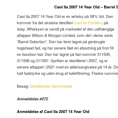
Caol Ila 2007 14 Year Old – Barrel 
Caol Ila 2007 14 Year Old er en whisky på 58% Vol. Den
kommer fra det skotske destilleri
Caol Ila Distillery
på
Islay. Whiskyen er sendt på markedet af den uafhængige
aftapper Wilson & Morgan Limited, som del i deres serie
“Barrel Selection”. Den har først lagret på genbrugte
hogshead fad, og har senere fået en afslutning på first fill
ex-bourbon fad. Den har lagret på fad nummer
311595,
311596 og 311597.
Spritten er destilleret i 2007, og er
senere aftappet i 2021 med en aldersangivelse på 14 år. De
fuld fadstyrke og uden brug af kølefiltrering. Flaske numme
Besøg:
Destilleriets hjemmeside
Anmeldelse #572
Anmeldelse af Caol Ila 2007 14 Year Old