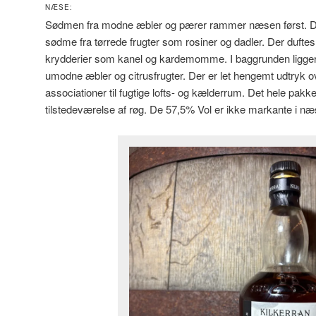
NÆSE:
Sødmen fra modne æbler og pærer rammer næsen først. De
sødme fra tørrede frugter som rosiner og dadler. Der duftes
krydderier som kanel og kardemomme. I baggrunden ligger e
umodne æbler og citrusfrugter. Der er let hengemt udtryk o
associationer til fugtige lofts- og kælderrum. Det hele pakke
tilstedeværelse af røg. De 57,5% Vol er ikke markante i næ