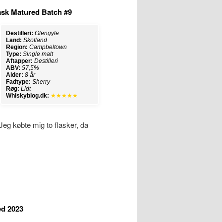
ask Matured Batch #9
Destilleri:
Glengyle
Land:
Skotland
Region:
Campbeltown
Type:
Single malt
Aftapper:
Destilleri
ABV:
57,5%
Alder:
8 år
Fadtype:
Sherry
Røg:
Lidt
Whiskyblog.dk:
★★★★★
Jeg købte mig to flasker, da
ed 2023