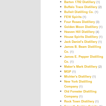
Barton 1792 Distillery
(1)
r
r
Buffalo Trace Distillery
(2)
Bulleit Distilling Co.
(1)
a
e
FEW Spirits
(1)
m
s
Four Roses Distillery
(3)
Golden Moon Distillery
(1)
t
Heaven Hill Distillery
(4)
House Spirits Distillery
(1)
Jack Daniel's Distillery
(1)
James B. Beam Distilling
Co.
(1)
James E. Pepper Distilling
Co.
(1)
Maker's Mark Distillery
(2)
MGP
(1)
Michter's Distillery
(1)
New York Distilling
Company
(1)
Old Forester Distilling
Company
(1)
Rock Town Distillery
(1)