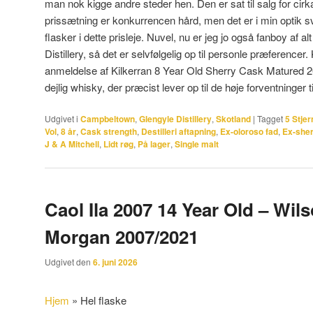
man nok kigge andre steder hen. Den er sat til salg for cir
prissætning er konkurrencen hård, men det er i min optik 
flasker i dette prisleje. Nuvel, nu er jeg jo også fanboy af 
Distillery, så det er selvfølgelig op til personle præference
anmeldelse af Kilkerran 8 Year Old Sherry Cask Matured 202
dejlig whisky, der præcist lever op til de høje forventninger
Udgivet i
Campbeltown
,
Glengyle Distillery
,
Skotland
|
Tagget
5 Stjer
Vol
,
8 år
,
Cask strength
,
Destilleri aftapning
,
Ex-oloroso fad
,
Ex-sher
J & A Mitchell
,
Lidt røg
,
På lager
,
Single malt
Caol Ila 2007 14 Year Old – Wil
Morgan 2007/2021
Udgivet den
6. juni 2026
Hjem
»
Hel flaske