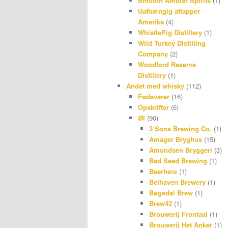
Smooth Ambler Spirits
(1)
Uafhængig aftapper
Amerika
(4)
WhistlePig Distillery
(1)
Wild Turkey Distilling
Company
(2)
Woodford Reserve
Distillery
(1)
Andet med whisky
(112)
Fødevarer
(16)
Opskrifter
(6)
Øl
(90)
3 Sons Brewing Co.
(1)
Amager Bryghus
(15)
Amundsen Bryggeri
(3)
Bad Seed Brewing
(1)
Beerhere
(1)
Belhaven Brewery
(1)
Bøgedal Brew
(1)
Brew42
(1)
Brouwerij Frontaal
(1)
Brouwerij Het Anker
(1)