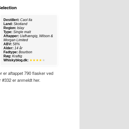
Selection
Destilleri:
Caol Ila
Land:
Skotland
Region:
Islay
Type:
Single malt
Aftapper:
Uafhængig, Wilson &
Morgan Limited
ABV:
58%
Alder:
14 år
Fadtype:
Bourbon
Røg:
Kraftig
Whiskyblog.dk:
★★★★
★
r er aftappet 790 flasker ved
r #332 er anmeldt her.