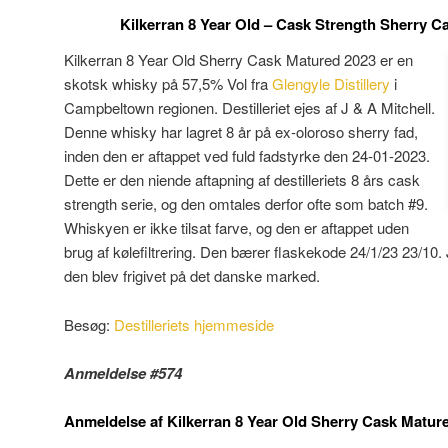
Kilkerran 8 Year Old – Cask Strength Sherry C
Kilkerran 8 Year Old Sherry Cask Matured 2023 er en
skotsk whisky på 57,5% Vol fra
Glengyle Distillery
i
Campbeltown regionen. Destilleriet ejes af J & A Mitchell.
Denne whisky har lagret 8 år på ex-oloroso sherry fad,
inden den er aftappet ved fuld fadstyrke den 24-01-2023.
Dette er den niende aftapning af destilleriets 8 års cask
strength serie, og den omtales derfor ofte som batch #9.
Whiskyen er ikke tilsat farve, og den er aftappet uden
brug af kølefiltrering. Den bærer flaskekode 24/1/23 23/10. 
den blev frigivet på det danske marked.
Besøg:
Destilleriets hjemmeside
Anmeldelse #574
Anmeldelse af Kilkerran 8 Year Old Sherry Cask Matur