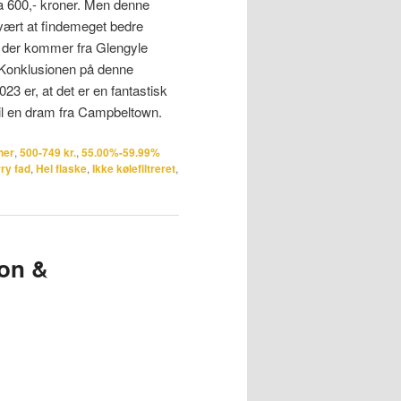
ka 600,- kroner. Men denne
svært at findemeget bedre
alt der kommer fra Glengyle
r. Konklusionen på denne
3 er, at det er en fantastisk
 til en dram fra Campbeltown.
ner
,
500-749 kr.
,
55.00%-59.99%
ry fad
,
Hel flaske
,
Ikke kølefiltreret
,
son &