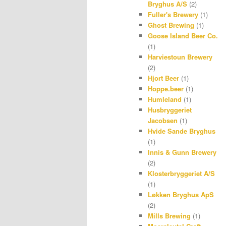
Bryghus A/S
(2)
Fuller's Brewery
(1)
Ghost Brewing
(1)
Goose Island Beer Co.
(1)
Harviestoun Brewery
(2)
Hjort Beer
(1)
Hoppe.beer
(1)
Humleland
(1)
Husbryggeriet
Jacobsen
(1)
Hvide Sande Bryghus
(1)
Innis & Gunn Brewery
(2)
Klosterbryggeriet A/S
(1)
Løkken Bryghus ApS
(2)
Mills Brewing
(1)