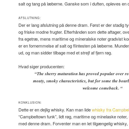
salt og tang på læberne. Ganske som i duften, opleves en d
AFSLUTNING:
Der er lang afslutning på denne dram. Først er der stadig t
og friske modne frugter. Efterhånden som dette aftager, ov
fra egetræ, mens maritime og mineralske noter gradvist 
er en fornemmelse af salt og flintesten på læberne. Munden 
ud, og man sidder tilbage med et strejf af fjern røg.
Hvad siger producenten:
“
The sherry maturation has proved popular over rece
meaty, smoky characteristics, but for some the bour
welcome comeback.
“
KONKLUSION:
Dette er en dejlig whisky. Kan man lide
whisky fra Campbe
“Campbeltown funk”, lidt røg, maritime og minelaske noter, s
med denne dram. Forventer man en let tilgængelig whisky, der 