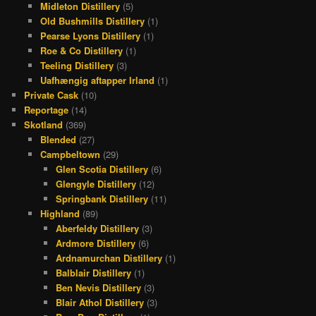
Midleton Distillery
(5)
Old Bushmills Distillery
(1)
Pearse Lyons Distillery
(1)
Roe & Co Distillery
(1)
Teeling Distillery
(3)
Uafhængig aftapper Irland
(1)
Private Cask
(10)
Reportage
(14)
Skotland
(369)
Blended
(27)
Campbeltown
(29)
Glen Scotia Distillery
(6)
Glengyle Distillery
(12)
Springbank Distillery
(11)
Highland
(89)
Aberfeldy Distillery
(3)
Ardmore Distillery
(6)
Ardnamurchan Distillery
(1)
Balblair Distillery
(1)
Ben Nevis Distillery
(3)
Blair Athol Distillery
(3)