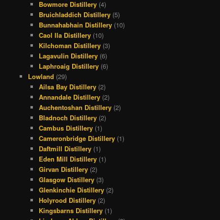
Bowmore Distillery
(4)
Bruichladdich Distillery
(5)
Bunnahabhain Distillery
(10)
Caol Ila Distillery
(10)
Kilchoman Distillery
(3)
Lagavulin Distillery
(6)
Laphroaig Distillery
(6)
Lowland
(29)
Ailsa Bay Distillery
(2)
Annandale Distillery
(2)
Auchentoshan Distillery
(2)
Bladnoch Distillery
(2)
Cambus Distillery
(1)
Cameronbridge Distillery
(1)
Daftmill Distillery
(1)
Eden Mill Distillery
(1)
Girvan Distillery
(2)
Glasgow Distillery
(3)
Glenkinchie Distillery
(2)
Holyrood Distillery
(2)
Kingsbarns Distillery
(1)