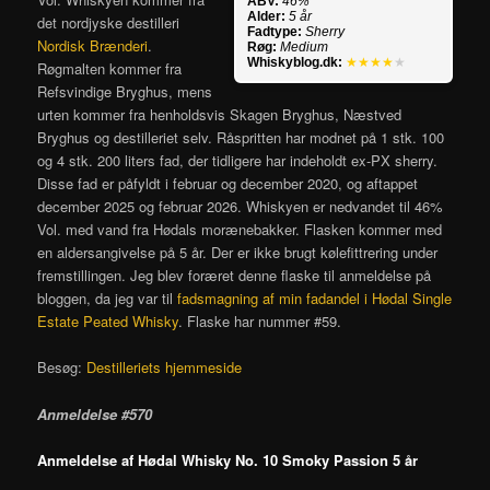
ABV:
46%
Alder:
5 år
det nordjyske destilleri
Fadtype:
Sherry
Nordisk Brænderi
.
Røg:
Medium
Whiskyblog.dk:
★★★★
★
Røgmalten kommer fra
Refsvindige Bryghus, mens
urten kommer fra henholdsvis Skagen Bryghus, Næstved
Bryghus og destilleriet selv. Råspritten har modnet på 1 stk. 100
og 4 stk. 200 liters fad, der tidligere har indeholdt ex-PX sherry.
Disse fad er påfyldt i februar og december 2020, og aftappet
december 2025 og februar 2026. Whiskyen er nedvandet til 46%
Vol. med vand fra Hødals morænebakker. Flasken kommer med
en aldersangivelse på 5 år. Der er ikke brugt kølefittrering under
fremstillingen. Jeg blev foræret denne flaske til anmeldelse på
bloggen, da jeg var til
fadsmagning af min fadandel i Hødal Single
Estate Peated Whisky
. Flaske har nummer #59.
Besøg:
Destilleriets hjemmeside
Anmeldelse #570
Anmeldelse af Hødal Whisky No. 10 Smoky Passion 5 år