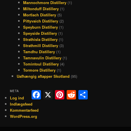
Mannochmore Distillery
(1)
Miltonduff Distillery
(1)
Mortlach Distillery
(5)
Pittyvaich Distillery
(2)
Speyburn Distillery
(1)
Speyside Distillery
(1)
Strathisla Distillery
(1)
Strathmill Distillery
(3)
Tamdhu Distillery
(1)
Tamnavulin Distillery
(1)
Tomintoul Distillery
(4)
Tormore Distillery
(1)
Uafhængig aftapper Skotland
(95)
META
Facebook
X
Pinterest
Reddit
Share
Log ind
Indlægsfeed
Kommentarfeed
WordPress.org