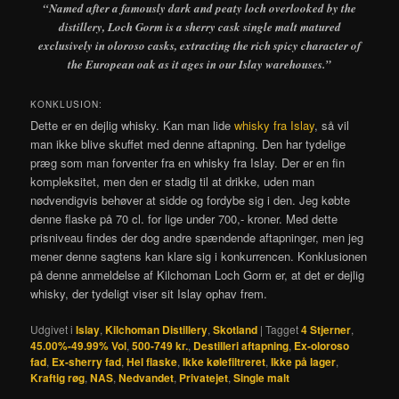
“
Named after a famously dark and peaty loch overlooked by the
distillery, Loch Gorm is a sherry cask single malt matured
exclusively in oloroso casks, extracting the rich spicy character of
the European oak as it ages in our Islay warehouses.”
KONKLUSION:
Dette er en dejlig whisky. Kan man lide
whisky fra Islay
, så vil
man ikke blive skuffet med denne aftapning. Den har tydelige
præg som man forventer fra en whisky fra Islay. Der er en fin
kompleksitet, men den er stadig til at drikke, uden man
nødvendigvis behøver at sidde og fordybe sig i den. Jeg købte
denne flaske på 70 cl. for lige under 700,- kroner. Med dette
prisniveau findes der dog andre spændende aftapninger, men jeg
mener denne sagtens kan klare sig i konkurrencen. Konklusionen
på denne anmeldelse af Kilchoman Loch Gorm er, at det er dejlig
whisky, der tydeligt viser sit Islay ophav frem.
Udgivet i
Islay
,
Kilchoman Distillery
,
Skotland
|
Tagget
4 Stjerner
,
45.00%-49.99% Vol
,
500-749 kr.
,
Destilleri aftapning
,
Ex-oloroso
fad
,
Ex-sherry fad
,
Hel flaske
,
Ikke kølefiltreret
,
Ikke på lager
,
Kraftig røg
,
NAS
,
Nedvandet
,
Privatejet
,
Single malt