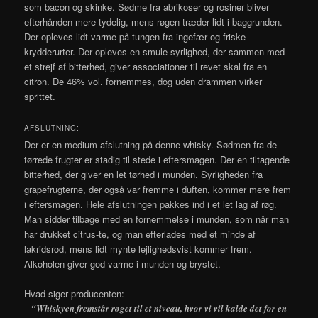
som bacon og skinke. Sødme fra abrikoser og rosiner bliver
efterhånden mere tydelig, mens røgen træder lidt i baggrunden.
Der opleves lidt varme på tungen fra ingefær og friske
krydderurter. Der opleves en smule syrlighed, der sammen med
et strejf af bitterhed, giver associationer til revet skal fra en
citron. De 46% vol. fornemmes, dog uden drammen virker
sprittet.
AFSLUTNING:
Der er en medium afslutning på denne whisky. Sødmen fra de
tørrede frugter er stadig til stede i eftersmagen. Der en tiltagende
bitterhed, der giver en let tørhed i munden. Syrligheden fra
grapefrugterne, der også var fremme i duften, kommer mere frem
i eftersmagen. Hele afslutningen pakkes ind i et let lag af røg.
Man sidder tilbage med en fornemmelse i munden, som når man
har drukket citrus-te, og man efterlades med et minde af
lakridsrod, mens lidt mynte lejlighedsvist kommer frem.
Alkoholen giver god varme i munden og brystet.
Hvad siger producenten:
“Whiskyen fremstår røget til et niveau, hvor vi vil kalde det for en