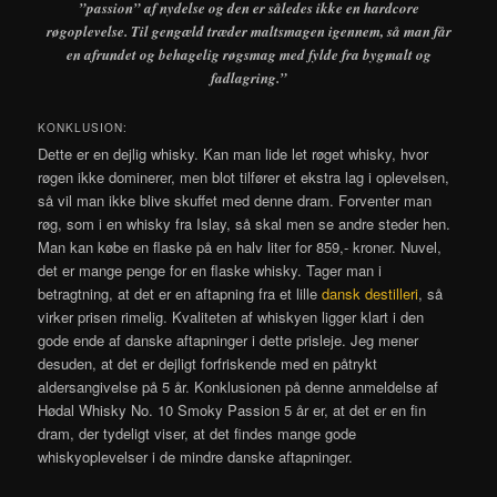
”passion” af nydelse og den er således ikke en hardcore
røgoplevelse. Til gengæld træder maltsmagen igennem, så man får
en afrundet og behagelig røgsmag med fylde fra bygmalt og
fadlagring.”
KONKLUSION:
Dette er en dejlig whisky. Kan man lide let røget whisky, hvor
røgen ikke dominerer, men blot tilfører et ekstra lag i oplevelsen,
så vil man ikke blive skuffet med denne dram. Forventer man
røg, som i en whisky fra Islay, så skal men se andre steder hen.
Man kan købe en flaske på en halv liter for 859,- kroner. Nuvel,
det er mange penge for en flaske whisky. Tager man i
betragtning, at det er en aftapning fra et lille
dansk destilleri
, så
virker prisen rimelig. Kvaliteten af whiskyen ligger klart i den
gode ende af danske aftapninger i dette prisleje. Jeg mener
desuden, at det er dejligt forfriskende med en påtrykt
aldersangivelse på 5 år. Konklusionen på denne anmeldelse af
Hødal Whisky No. 10 Smoky Passion 5 år er, at det er en fin
dram, der tydeligt viser, at det findes mange gode
whiskyoplevelser i de mindre danske aftapninger.