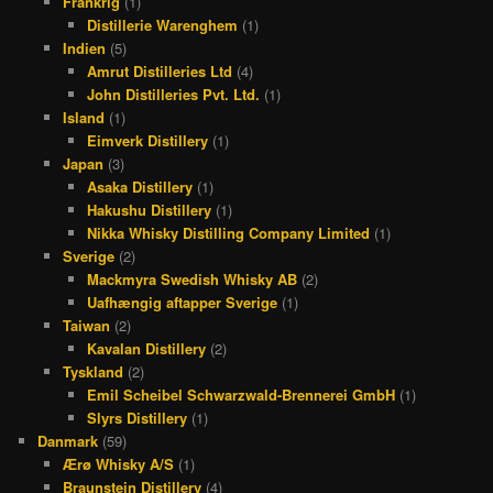
Frankrig
(1)
Distillerie Warenghem
(1)
Indien
(5)
Amrut Distilleries Ltd
(4)
John Distilleries Pvt. Ltd.
(1)
Island
(1)
Eimverk Distillery
(1)
Japan
(3)
Asaka Distillery
(1)
Hakushu Distillery
(1)
Nikka Whisky Distilling Company Limited
(1)
Sverige
(2)
Mackmyra Swedish Whisky AB
(2)
Uafhængig aftapper Sverige
(1)
Taiwan
(2)
Kavalan Distillery
(2)
Tyskland
(2)
Emil Scheibel Schwarzwald-Brennerei GmbH
(1)
Slyrs Distillery
(1)
Danmark
(59)
Ærø Whisky A/S
(1)
Braunstein Distillery
(4)