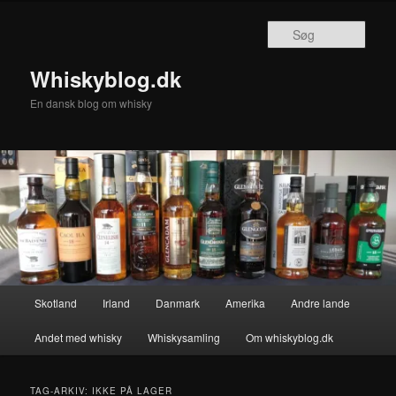
Fortsæt
Fortsæt
til
til
Søg
primært
sekundært
indhold
indhold
Whiskyblog.dk
En dansk blog om whisky
Hovedmenu
Skotland
Irland
Danmark
Amerika
Andre lande
Andet med whisky
Whiskysamling
Om whiskyblog.dk
TAG-ARKIV:
IKKE PÅ LAGER