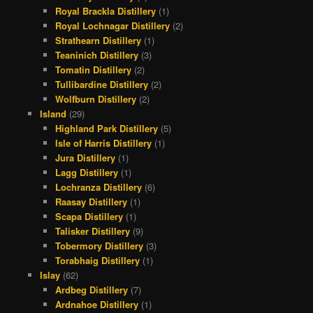
Royal Brackla Distillery
(1)
Royal Lochnagar Distillery
(2)
Strathearn Distillery
(1)
Teaninich Distillery
(3)
Tomatin Distillery
(2)
Tullibardine Distillery
(2)
Wolfburn Distillery
(2)
Island
(29)
Highland Park Distillery
(5)
Isle of Harris Distillery
(1)
Jura Distillery
(1)
Lagg Distillery
(1)
Lochranza Distillery
(6)
Raasay Distillery
(1)
Scapa Distillery
(1)
Talisker Distillery
(9)
Tobermory Distillery
(3)
Torabhaig Distillery
(1)
Islay
(62)
Ardbeg Distillery
(7)
Ardnahoe Distillery
(1)