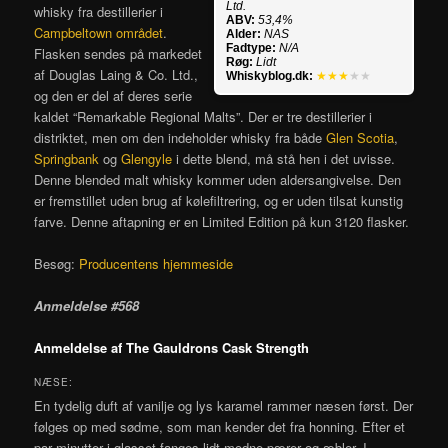
Ltd.
whisky fra destillerier i
ABV:
53,4%
Campbeltown området
.
Alder:
NAS
Fadtype:
N/A
Flasken sendes på markedet
Røg:
Lidt
af Douglas Laing & Co. Ltd.,
Whiskyblog.dk:
★★★
★★
og den er del af deres serie
kaldet “Remarkable Regional Malts”. Der er tre destillerier i
distriktet, men om den indeholder whisky fra både
Glen Scotia
,
Springbank
og
Glengyle
i dette blend, må stå hen i det uvisse.
Denne blended malt whisky kommer uden aldersangivelse. Den
er fremstillet uden brug af kølefiltrering, og er uden tilsat kunstig
farve. Denne aftapning er en Limited Edition på kun 3120 flasker.
Besøg:
Producentens hjemmeside
Anmeldelse #568
Anmeldelse af The Gauldrons Cask Strength
NÆSE:
En tydelig duft af vanilje og lys karamel rammer næsen først. Der
følges op med sødme, som man kender det fra honning. Efter et
par minutter i glasset fanges lidt modne pærer og æbler. I