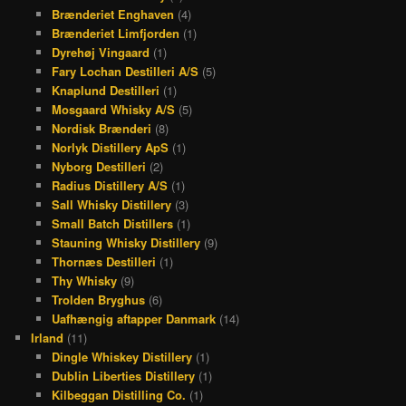
Brænderiet Enghaven
(4)
Brænderiet Limfjorden
(1)
Dyrehøj Vingaard
(1)
Fary Lochan Destilleri A/S
(5)
Knaplund Destilleri
(1)
Mosgaard Whisky A/S
(5)
Nordisk Brænderi
(8)
Norlyk Distillery ApS
(1)
Nyborg Destilleri
(2)
Radius Distillery A/S
(1)
Sall Whisky Distillery
(3)
Small Batch Distillers
(1)
Stauning Whisky Distillery
(9)
Thornæs Destilleri
(1)
Thy Whisky
(9)
Trolden Bryghus
(6)
Uafhængig aftapper Danmark
(14)
Irland
(11)
Dingle Whiskey Distillery
(1)
Dublin Liberties Distillery
(1)
Kilbeggan Distilling Co.
(1)