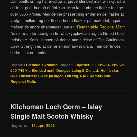
Campbeltown, og har mod på at prøve blended malt whisky, så er
dette et godt bud på et fint køb. Man kan købe en flaske for lige
over 500,- kroner. Med denne prissætning er der en del flaske at
vælge imellem, og der findes bedre flasker på markedet, også af
mellem de andre aftapninger i serien “
Remarkable Regional Malt
“.
Nuvel, man får stadig en fin whiskyoplevelse, og så tilmed i fuld
fadstyrke. Konklusionen på denne anmeldelse af The Gauldrons
Cask Strength er, at det er en udmærket dram, men der findes
bedre flasker i serien.
Udgivet i
Blended
,
Skotland
|
Tagget
3 Stjerner
,
50.00%-54.99% Vol
,
500-749 kr.
,
Blended malt
,
Douglas Laing & Co. Ltd.
,
Hel flaske
,
Ikke kølefiltreret
,
Ikke på lager
,
Lidt røg
,
NAS
,
Remarkable
Regional Malts
Kilchoman Loch Gorm – Islay
Single Malt Scotch Whisky
Udgivet den
11. april 2026