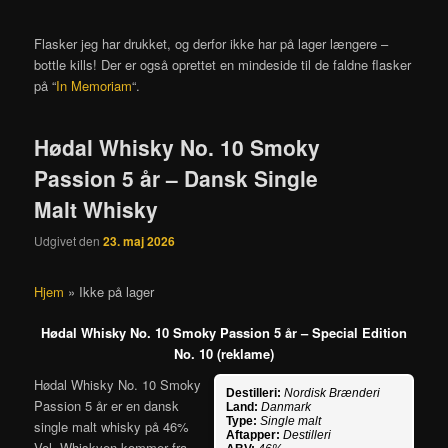
Flasker jeg har drukket, og derfor ikke har på lager længere –
bottle kills! Der er også oprettet en mindeside til de faldne flasker
på “
In Memoriam
“.
Hødal Whisky No. 10 Smoky
Passion 5 år – Dansk Single
Malt Whisky
Udgivet den
23. maj 2026
Hjem
»
Ikke på lager
Hødal Whisky No. 10 Smoky Passion 5 år – Special Edition
No. 10 (reklame)
Hødal Whisky No. 10 Smoky
Destilleri:
Nordisk Brænderi
Passion 5 år er en dansk
Land:
Danmark
Type:
Single malt
single malt whisky på 46%
Aftapper:
Destilleri
Vol. Whiskyen kommer fra