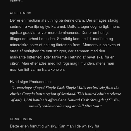
AFSLUTNING:
Der er en medium afslutning på denne dram. Der smages stadig
sødme fra vanilje og lys karamel. Dette aftager dog hurtigt, mens
egetræ gradvist bliver mere dominerende. Der er en hurtigt
tiltagende tørhed i munden. Samtidig komme lidt maritime og
mineralske noter af salt og flintesten frem. Momentvis opleves et
strejf af syrlighed fra citrusfrugter, der sammen med den
markante bitterhed leder tankerne i retning af revet skal fra en
citron. Man efterlades med lidt røgsmag i munden, mens man
mærker lidt varme fra alkoholen.
Hvad siger Producenten:
“A marriage of aged Single Cask Single Malts exclusively from the
elusive Campbeltown region of Scotland. This limited edition release
of only 3,120 bottles is offered at a Natural Cask Strength of 53.4%,
proudly without colouring or chill filtration.”
KONKLUSION:
Dette er en fornuftig whisky. Kan man lide whisky fra