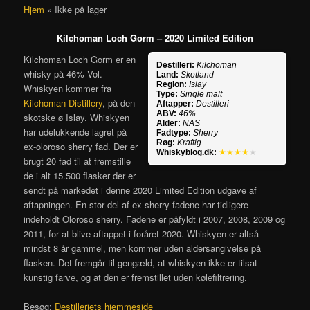
Hjem
»
Ikke på lager
Kilchoman Loch Gorm – 2020 Limited Edition
Kilchoman Loch Gorm er en
Destilleri:
Kilchoman
whisky på 46% Vol.
Land:
Skotland
Region:
Islay
Whiskyen kommer fra
Type:
Single malt
Kilchoman Distillery
, på den
Aftapper:
Destilleri
ABV:
46%
skotske ø Islay. Whiskyen
Alder:
NAS
har udelukkende lagret på
Fadtype:
Sherry
Røg:
Kraftig
ex-oloroso sherry fad. Der er
Whiskyblog.dk:
★★★★
★
brugt 20 fad til at fremstille
de i alt 15.500 flasker der er
sendt på markedet i denne 2020 Limited Edition udgave af
aftapningen. En stor del af ex-sherry fadene har tidligere
indeholdt Oloroso sherry. Fadene er påfyldt i 2007, 2008, 2009 og
2011, for at blive aftappet i foråret 2020. Whiskyen er altså
mindst 8 år gammel, men kommer uden aldersangivelse på
flasken. Det fremgår til gengæld, at whiskyen ikke er tilsat
kunstig farve, og at den er fremstillet uden kølefiltrering.
Besøg:
Destilleriets hjemmeside