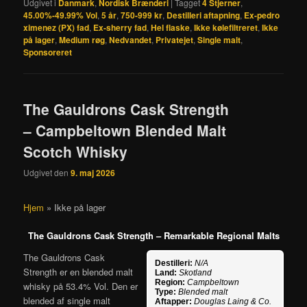
Udgivet i
Danmark
,
Nordisk Brænderi
|
Tagget
4 Stjerner
,
45.00%-49.99% Vol
,
5 år
,
750-999 kr
,
Destilleri aftapning
,
Ex-pedro
ximenez (PX) fad
,
Ex-sherry fad
,
Hel flaske
,
Ikke kølefiltreret
,
Ikke
på lager
,
Medium røg
,
Nedvandet
,
Privatejet
,
Single malt
,
Sponsoreret
The Gauldrons Cask Strength
– Campbeltown Blended Malt
Scotch Whisky
Udgivet den
9. maj 2026
Hjem
»
Ikke på lager
The Gauldrons Cask Strength – Remarkable Regional Malts
The Gauldrons Cask
Destilleri:
N/A
Strength er en blended malt
Land:
Skotland
Region:
Campbeltown
whisky på 53.4% Vol. Den er
Type:
Blended malt
blended af single malt
Aftapper:
Douglas Laing & Co.