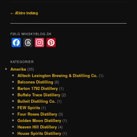
Indlægsnavigation
←
Ældre indlæg
FØLG WHISKYBLOG.DK
F
T
I
P
a
h
n
i
c
r
s
n
KATEGORIER
Amerika
(35)
e
e
t
t
Alltech Lexington Brewing & Distilling Co.
(1)
b
a
a
e
Balcones Distilling
(6)
o
d
g
r
Barton 1792 Distillery
(1)
Buffalo Trace Distillery
(2)
o
s
r
e
Bulleit Distilling Co.
(1)
k
a
s
FEW Spirits
(1)
Four Roses Distillery
(3)
m
t
Golden Moon Distillery
(1)
Heaven Hill Distillery
(4)
House Spirits Distillery
(1)