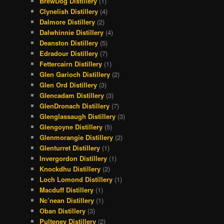
BrewDog Distillery
(1)
Clynelish Distillery
(4)
Dalmore Distillery
(2)
Dalwhinnie Distillery
(4)
Deanston Distillery
(5)
Edradour Distillery
(7)
Fettercairn Distillery
(1)
Glen Garioch Distillery
(2)
Glen Ord Distillery
(3)
Glencadam Distillery
(3)
GlenDronach Distillery
(7)
Glenglassaugh Distillery
(3)
Glengoyne Distillery
(5)
Glenmorangie Distillery
(2)
Glenturret Distillery
(1)
Invergordon Distillery
(1)
Knockdhu Distillery
(2)
Loch Lomond Distillery
(1)
Macduff Distillery
(1)
Nc’nean Distillery
(1)
Oban Distillery
(3)
Pulteney Distillery
(2)