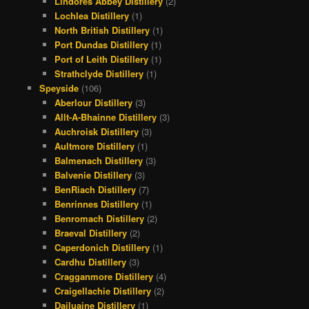
Lindores Abbey Distillery
(2)
Lochlea Distillery
(1)
North British Distillery
(1)
Port Dundas Distillery
(1)
Port of Leith Distillery
(1)
Strathclyde Distillery
(1)
Speyside
(106)
Aberlour Distillery
(3)
Allt-A-Bhainne Distillery
(3)
Auchroisk Distillery
(3)
Aultmore Distillery
(1)
Balmenach Distillery
(3)
Balvenie Distillery
(3)
BenRiach Distillery
(7)
Benrinnes Distillery
(1)
Benromach Distillery
(2)
Braeval Distillery
(2)
Caperdonich Distillery
(1)
Cardhu Distillery
(3)
Cragganmore Distillery
(4)
Craigellachie Distillery
(2)
Dailuaine Distillery
(1)