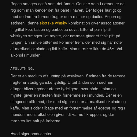
Røgen smages også som det første. Ganske som i næsen er det
røg som man kender det fra bålet i haven. Der følges hurtigt op
med sødme fra tørrede frugter som rosiner og dadler. Røgen og
sødmen i denne
skotske whisky
kombination giver associationer
til grillet køb, bacon og barbecue sovs. Efter et par nip til
whiskyen smages lidt mynte, der nærmes giver et frisk pift på
tungen. En smule bitterhed kommer frem, der med sig har noter
af mælkechokolade og lidt kaffe. Man mærker ikke de 46% Vol.
alkohol i munden.
AFSLUTNING:
Der er en medium afslutning på whiskyen. Sødmen fra de tørrede
frugter er stadig ganske tydelig. Efterhånden som sødmen
aftager bliver krydderurterne tydeligere, hvor både timian og
mynte, giver en næsten frisk fornemmelse i munden. Der er en
tiltagende bitterhed, der med sig har noter af mælkechokolade og
kaffe. Man sidder tilbage med en fornemmelse af egetræ og røg i
munden, mens alkoholen giver lidt varme i kroppen, og der
mærkes lidt salt på læberne.
Hvad siger producenten: