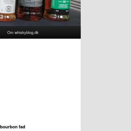
Om whiskyblog.dk
-bourbon fad