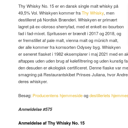
Thy Whisky No. 15 er en dansk single malt whisky på
49,5% Vol. Whiskyen kommer fra
Thy Whisky
, men
destilleret på Nordisk Brænderi. Whiskyen er primært
lagret på ex-oloroso sherryfad, med et enkelt ex-bourbon
fad i fad-mixet. Spritussen er brændt i 2017 og 2018, og
er fremstillet af pale malt, vienna malt og münich malt,
der alle kommer fra kornsorten Odysey byg. Whiskyen
er seneret flasket i 1982 eksemplarer i maj 2021 med en al
aftappes uden uden brug af kølefiltrering og uden kunstig f
den desuden er økologisk certificeret. Denne flaske var m
smagning på Restaurantskibet Prinses Juliana, hvor Andre
deres whiskyer.
Besøg:
Producentens hjemmeside
og
destilleriets hjemme
Anmeldelse #575
Anmeldelse af Thy Whisky No. 15