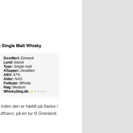
 Single Malt Whisky
Destilleri:
Eimverk
Land:
Island
Type:
Single malt
Aftapper:
Destilleri
ABV:
47%
Alder:
NAS
Fadtype:
Whisky
Røg:
Medium
Whiskyblog.dk:
★
★★★★
 inden den er hældt på flaske i
fthavn, på en tur til Grønland.