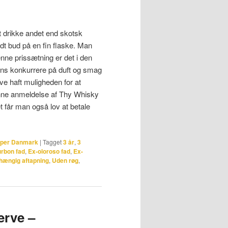
t drikke andet end skotsk
godt bud på en fin flaske. Man
enne prissætning er det i den
ns konkurrere på duft og smag
ve haft muligheden for at
nne anmeldelse af Thy Whisky
 får man også lov at betale
pper Danmark
|
Tagget
3 år
,
3
rbon fad
,
Ex-oloroso fad
,
Ex-
hængig aftapning
,
Uden røg
,
erve –