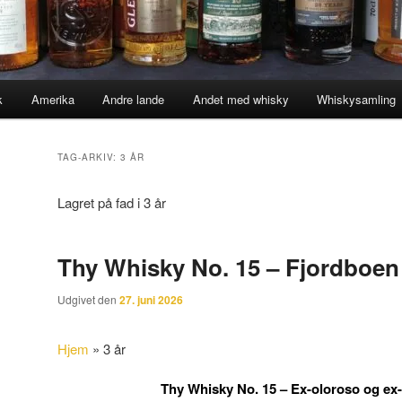
k
Amerika
Andre lande
Andet med whisky
Whiskysamling
TAG-ARKIV:
3 ÅR
Lagret på fad i 3 år
Thy Whisky No. 15 – Fjordboen
Udgivet den
27. juni 2026
Hjem
»
3 år
Thy Whisky No. 15 – Ex-oloroso og ex