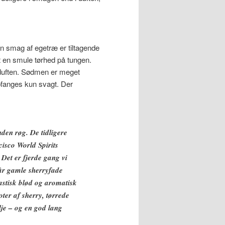
n smag af egetræ er tiltagende
 en smule tørhed på tungen.
 duften. Sødmen er meget
pfanges kun svagt. Der
den røg. De tidligere
cisco World Spirits
Det er fjerde gang vi
år gamle sherryfade
astisk blød og aromatisk
ter af sherry, tørrede
lje – og en god lang