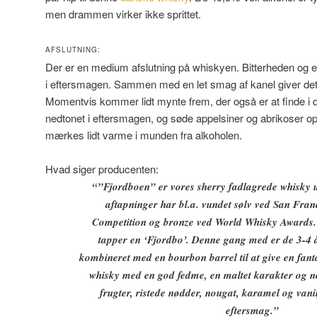
men drammen virker ikke sprittet.
AFSLUTNING:
Der er en medium afslutning på whiskyen. Bitterheden og e
i eftersmagen. Sammen med en let smag af kanel giver det
Momentvis kommer lidt mynte frem, der også er at finde i
nedtonet i eftersmagen, og søde appelsiner og abrikoser o
mærkes lidt varme i munden fra alkoholen.
Hvad siger producenten:
“”Fjordboen” er vores sherry fadlagrede whisky u
aftapninger har bl.a. vundet sølv ved San Fran
Competition og bronze ved World Whisky Awards. 
tapper en ‘Fjordbo’. Denne gang med er de 3-4 
kombineret med en bourbon barrel til at give en fant
whisky med en god fedme, en maltet karakter og no
frugter, ristede nødder, nougat, karamel og vani
eftersmag.”