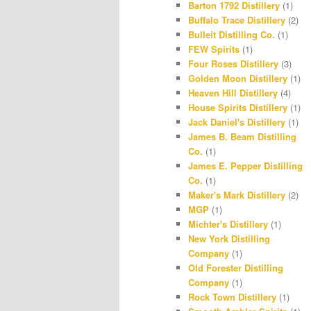
Barton 1792 Distillery
(1)
r
r
Buffalo Trace Distillery
(2)
Bulleit Distilling Co.
(1)
a
e
FEW Spirits
(1)
m
s
Four Roses Distillery
(3)
Golden Moon Distillery
(1)
t
Heaven Hill Distillery
(4)
House Spirits Distillery
(1)
Jack Daniel's Distillery
(1)
James B. Beam Distilling
Co.
(1)
James E. Pepper Distilling
Co.
(1)
Maker's Mark Distillery
(2)
MGP
(1)
Michter's Distillery
(1)
New York Distilling
Company
(1)
Old Forester Distilling
Company
(1)
Rock Town Distillery
(1)