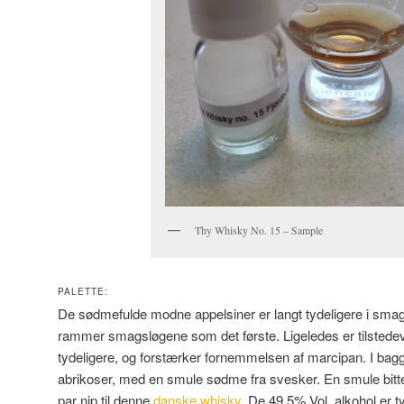
Thy Whisky No. 15 – Sample
PALETTE:
De sødmefulde modne appelsiner er langt tydeligere i smage
rammer smagsløgene som det første. Ligeledes er tilstede
tydeligere, og forstærker fornemmelsen af marcipan. I ba
abrikoser, med en smule sødme fra svesker. En smule bitterh
par nip til denne
danske whisky
. De 49,5% Vol. alkohol er t