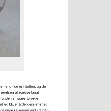
n end i de er i duften, og de
værelsen af egetræ langt
ggrunden smages tørrede
ed bliver tydeligere efter et
ydeligere i smagen end i duften,