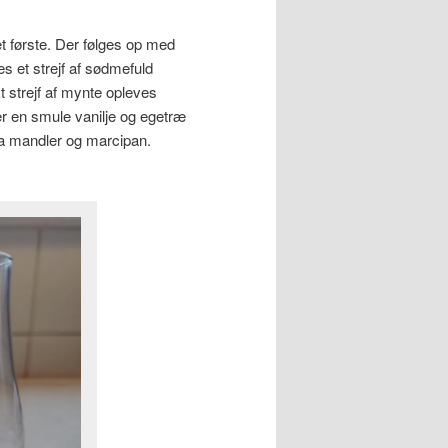
 første. Der følges op med
s et strejf af sødmefuld
t strejf af mynte opleves
er en smule vanilje og egetræ
fra mandler og marcipan.