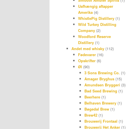
Smooth Ambler Spirits
(1)
Uafhængig aftapper
Amerika
(4)
WhistlePig Distillery
(1)
Wild Turkey Distilling
Company
(2)
Woodford Reserve
Distillery
(1)
Andet med whisky
(112)
Fødevarer
(16)
Opskrifter
(6)
Øl
(90)
3 Sons Brewing Co.
(1)
Amager Bryghus
(15)
Amundsen Bryggeri
(3)
Bad Seed Brewing
(1)
Beerhere
(1)
Belhaven Brewery
(1)
Bøgedal Brew
(1)
Brew42
(1)
Brouwerij Frontaal
(1)
Brouwerij Het Anker
(1)