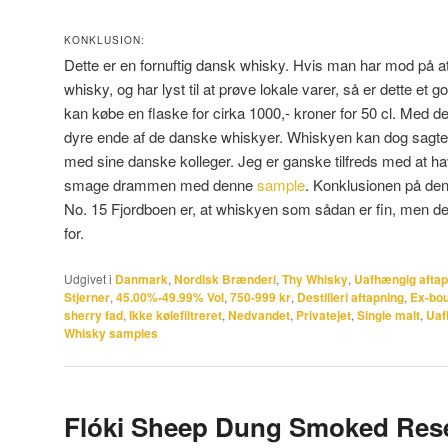
KONKLUSION:
Dette er en fornuftig dansk whisky. Hvis man har mod på a
whisky, og har lyst til at prøve lokale varer, så er dette et 
kan købe en flaske for cirka 1000,- kroner for 50 cl. Med d
dyre ende af de danske whiskyer. Whiskyen kan dog sagte
med sine danske kolleger. Jeg er ganske tilfreds med at ha
smage drammen med denne
sample
. Konklusionen på de
No. 15 Fjordboen er, at whiskyen som sådan er fin, men det
for.
Udgivet i
Danmark
,
Nordisk Brænderi
,
Thy Whisky
,
Uafhængig afta
Stjerner
,
45.00%-49.99% Vol
,
750-999 kr
,
Destilleri aftapning
,
Ex-bou
sherry fad
,
Ikke kølefiltreret
,
Nedvandet
,
Privatejet
,
Single malt
,
Uaf
Whisky samples
Flóki Sheep Dung Smoked Res