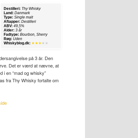
Destilleri:
Thy Whisky
Land:
Danmark
Type:
Single malt
Aftapper:
Destilleri
ABV:
49,5%
Alder:
3 år
Fadtype:
Bourbon, Sherry
Røg:
Uden
Whiskyblog.dk:
★★★
★★
dersangivelse på 3 år. Den
arve. Det er værd at nævne, at
ed i en “mad og whisky”
as fra Thy Whisky fortalte om
side