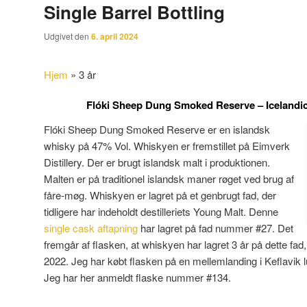
Single Barrel Bottling
Udgivet den
6. april 2024
Hjem
»
3 år
Flóki Sheep Dung Smoked Reserve – Icelandic
Flóki Sheep Dung Smoked Reserve er en islandsk
whisky på 47% Vol. Whiskyen er fremstillet på Eimverk
Distillery. Der er brugt islandsk malt i produktionen.
Malten er på traditionel islandsk maner røget ved brug af
fåre-møg. Whiskyen er lagret på et genbrugt fad, der
tidligere har indeholdt destilleriets Young Malt. Denne
single cask aftapning
har lagret på fad nummer #27. Det
fremgår af flasken, at whiskyen har lagret 3 år på dette fad,
2022. Jeg har købt flasken på en mellemlanding i Keflavik lu
Jeg har her anmeldt flaske nummer #134.