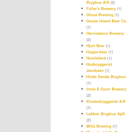
Bryghus A/S
(2)
Fuller's Brewery
(1)
Ghost Brewing
(1)
Goose Island Beer Co.
(1)
Harviestoun Brewery
(2)
Hjort Beer
(1)
Hoppe.beer
(1)
Humleland
(1)
Husbryggeriet
Jacobsen
(1)
Hvide Sande Bryghus
(1)
Innis & Gunn Brewery
(2)
Klosterbryggeriet A/S
(1)
Løkken Bryghus ApS
(2)
Mills Brewing
(1)