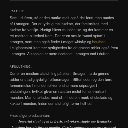
PALETTE:
Som i duftem, så er den mørke malt også det først man mødes
af i smagen. Der er tydelig maltsødme, der forstærkes med
sødme fra vanilje. Hurtigt bliver munden tør, og der kommer en
ret markant bitterhed frem. Der er en smule “wood spice” i
smagen, som man også finder i meget whisky og
bourbon
.
Lejlighedsvist kommer syrligheden fra de grønne æbler også frem
i smagen. Alkoholen er mere nedtonet i smagen end i duften.
AFSLUTNING:
Der er en medium afslutning på øllen. Smagen fra de grønne
æbler er stadig tydelig i eftersmagen. Bitterheden og den tørre
fornemmelse i munden bliver endnu mere udpræget i
afslutningen, hvilket giver en næsten melet fornemmelse i
munden. Man efterlades med et minde om mørk chokolade og
kakao i munden, inden den slutteligt tørrer helt ud.
Hvad siger producenten:
“Imperial stout aged in fresh, unbroken, single use Kentucky
bourbon barrels for ten months. Can be enjoyed on release or aged