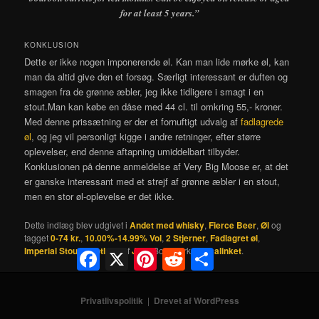
for at least 5 years.”
KONKLUSION
Dette er ikke nogen imponerende øl. Kan man lide mørke øl, kan
man da altid give den et forsøg. Særligt interessant er duften og
smagen fra de grønne æbler, jeg ikke tidligere i smagt i en
stout.Man kan købe en dåse med 44 cl. til omkring 55,- kroner.
Med denne prissætning er der et fornuftigt udvalg af
fadlagrede
øl
, og jeg vil personligt kigge i andre retninger, efter større
oplevelser, end denne aftapning umiddelbart tilbyder.
Konklusionen på denne anmeldelse af Very Big Moose er, at det
er ganske interessant med et strejf af grønne æbler i en stout,
men en stor øl-oplevelse er det ikke.
Dette indlæg blev udgivet i
Andet med whisky
,
Fierce Beer
,
Øl
og
tagget
0-74 kr.
,
10.00%-14.99% Vol
,
2 Stjerner
,
Fadlagret øl
,
Imperial Stout
,
Skotland
af
JKP
. Bogmærk
permalinket
.
Facebook
X
Pinterest
Reddit
Share
Privatlivspolitik
Drevet af WordPress