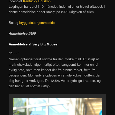
indeholdt
Kentucky Bourbon
.
Lagringen har varet i 10 måneder, inden øllen er blevet aftappet. I
denne anmeldelse er der smagt på 2022 udgaven af øllen.
Besøg
bryggeriets hjemmeside
Anmeldelse #496
Anmeldelse af Very Big Moose
NÆSE:
Næsen opfanger først sødme fra den mørke malt. Et strejf af
mørk chokolade følger hurtigt efter. Langsomt kommer en let
syrlig note, som man kender det fra grønne æbler, frem fra
baggrunden. Momentvis opleves en smule kokos i duften, der
dog hurtigt er væk igen. De 12,5% Vol er tydelige i næsen, og
den har et lidt sprittet udtryk.