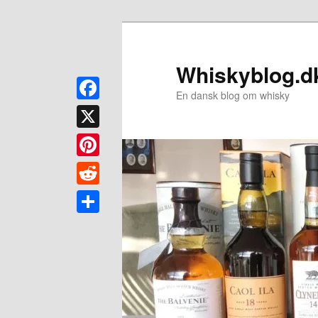
Fortsæt
til
primært
Whiskyblog.d
indhold
En dansk blog om whisky
Facebook
X
Pinterest
Reddit
Share