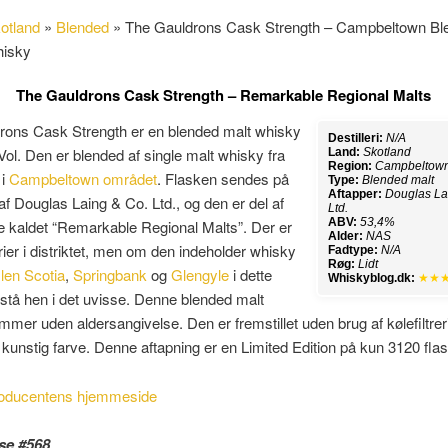
otland
»
Blended
»
The Gauldrons Cask Strength – Campbeltown Bl
hisky
The Gauldrons Cask Strength – Remarkable Regional Malts
rons Cask Strength er en blended malt whisky
Destilleri:
N/A
ol. Den er blended af single malt whisky fra
Land:
Skotland
Region:
Campbeltow
 i
Campbeltown området
. Flasken sendes på
Type:
Blended malt
Aftapper:
Douglas La
f Douglas Laing & Co. Ltd., og den er del af
Ltd.
ABV:
53,4%
e kaldet “Remarkable Regional Malts”. Der er
Alder:
NAS
erier i distriktet, men om den indeholder whisky
Fadtype:
N/A
Røg:
Lidt
len Scotia
,
Springbank
og
Glengyle
i dette
Whiskyblog.dk:
★★
stå hen i det uvisse. Denne blended malt
mer uden aldersangivelse. Den er fremstillet uden brug af kølefiltrer
t kunstig farve. Denne aftapning er en Limited Edition på kun 3120 flas
oducentens hjemmeside
se #568