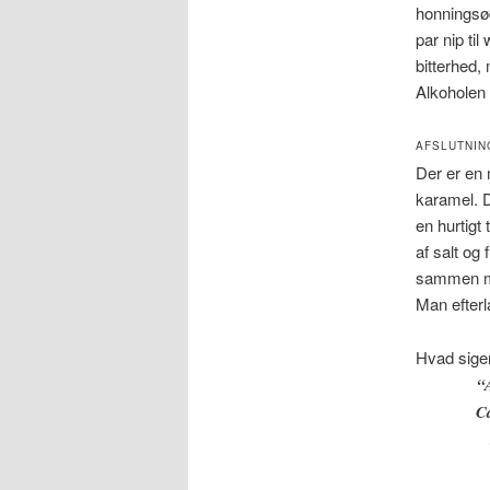
honningsø
par nip ti
bitterhed,
Alkoholen 
AFSLUTNIN
Der er en 
karamel. D
en hurtigt
af salt og 
sammen med
Man efter
Hvad sige
“
Ca