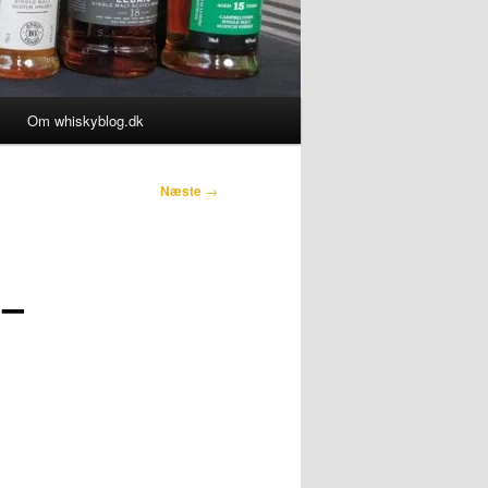
Om whiskyblog.dk
Næste
→
 –