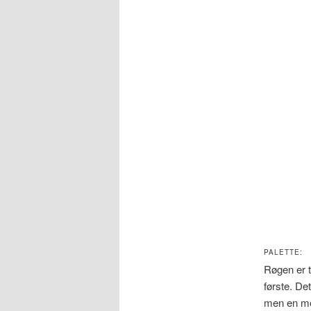
PALETTE:
Røgen er 
første. De
men en mer