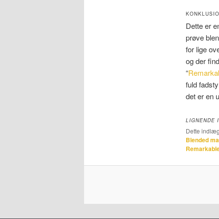
KONKLUSIO
Dette er e
prøve blen
for lige o
og der fin
“
Remarkab
fuld fadst
det er en 
LIGNENDE 
Dette indlæg
Blended ma
Remarkable