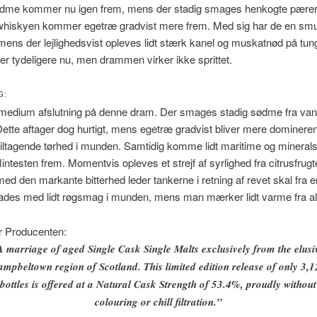
dme kommer nu igen frem, mens der stadig smages henkogte pærer. 
l whiskyen kommer egetræ gradvist mere frem. Med sig har de en sm
 mens der lejlighedsvist opleves lidt stærk kanel og muskatnød på tun
er tydeligere nu, men drammen virker ikke sprittet.
G:
medium afslutning på denne dram. Der smages stadig sødme fra vanil
ette aftager dog hurtigt, mens egetræ gradvist bliver mere dominere
 tiltagende tørhed i munden. Samtidig komme lidt maritime og mineral
flintesten frem. Momentvis opleves et strejf af syrlighed fra citrusfrugt
 den markante bitterhed leder tankerne i retning af revet skal fra en
lades med lidt røgsmag i munden, mens man mærker lidt varme fra al
r Producenten:
A marriage of aged Single Cask Single Malts exclusively from the elusi
mpbeltown region of Scotland. This limited edition release of only 3,
bottles is offered at a Natural Cask Strength of 53.4%, proudly without
colouring or chill filtration.”