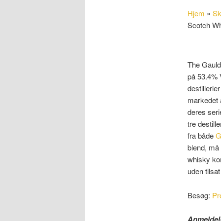
Hjem
»
Sk
Scotch W
The Gauld
på 53.4% V
destillerier
markedet a
deres seri
tre destill
fra både
G
blend, må 
whisky kom
uden tilsa
Besøg:
Pr
Anmeldel