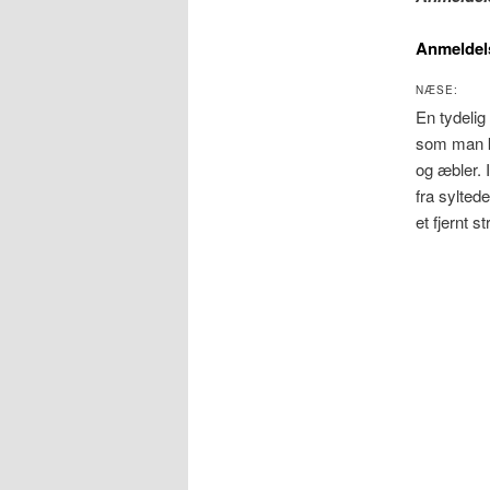
Anmeldel
NÆSE:
En tydelig
som man ke
og æbler. 
fra sylted
et fjernt s