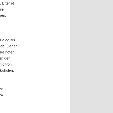
Efter et
ule
gen.
je og lys
nde. Der er
ske noter
er, der
 citron.
koholen.
ve
120