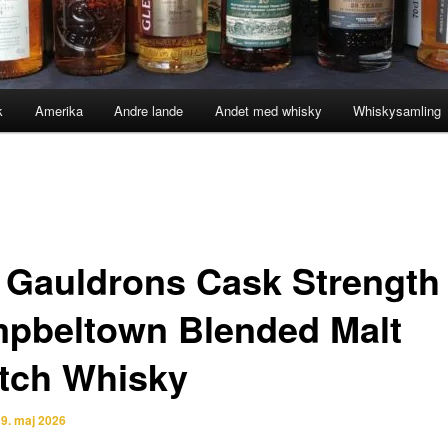
k
Amerika
Andre lande
Andet med whisky
Whiskysamling
 Gauldrons Cask Strength
pbeltown Blended Malt
tch Whisky
n
9. maj 2026