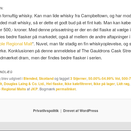
N:
n fornuftig whisky. Kan man lide whisky fra Campbeltown, og har mod
ded malt whisky, så er dette et godt bud på et fint køb. Man kan købe
ver 500,- kroner. Med denne prissætning er der en del flaske at vælge 
des bedre flasker på markedet, også af mellem de andre aftapninger i
le Regional Malt
“. Nuvel, man får stadig en fin whiskyoplevelse, og s
yrke. Konklusionen på denne anmeldelse af The Gauldrons Cask Stren
udmærket dram, men der findes bedre flasker i serien.
INDLÆG
 blev udgivet i
Blended
,
Skotland
og tagget
3 Stjerner
,
50.00%-54.99% Vol
,
500-7
lt
,
Douglas Laing & Co. Ltd.
,
Hel flaske
,
Ikke kølefiltreret
,
Ikke på lager
,
Lidt røg
,
 Regional Malts
af
JKP
. Bogmærk
permalinket
.
Privatlivspolitik
Drevet af WordPress