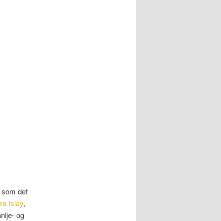
e som det
ra Islay
,
nlje- og