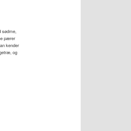
ed sødme,
ne pærer
 man kender
getræ, og