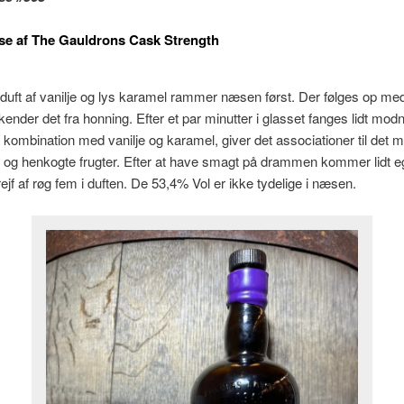
se af The Gauldrons Cask Strength
 duft af vanilje og lys karamel rammer næsen først. Der følges op m
nder det fra honning. Efter et par minutter i glasset fanges lidt mod
I kombination med vanilje og karamel, giver det associationer til det
e og henkogte frugter. Efter at have smagt på drammen kommer lidt e
trejf af røg fem i duften. De 53,4% Vol er ikke tydelige i næsen.