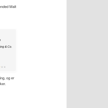
ended Malt
n
ing & Co.
★
★★
ing, og er
ker.