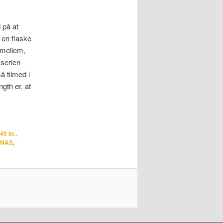
 på at
 en flaske
imellem,
 serien
å tilmed i
gth er, at
49 kr.
,
NAS
,