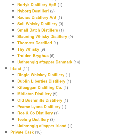
Norlyk Distillery ApS
(1)
Nyborg Destilleri
(2)
Radius Distillery A/S
(1)
Sall Whisky Distillery
(3)
Small Batch Distillers
(1)
Stauning Whisky Distillery
(9)
Thornæs Destilleri
(1)
Thy Whisky
(9)
Trolden Bryghus
(6)
Uafhængig aftapper Danmark
(14)
Irland
(11)
Dingle Whiskey Distillery
(1)
Dublin Liberties Distillery
(1)
Kilbeggan Distilling Co.
(1)
Midleton Distillery
(5)
Old Bushmills Distillery
(1)
Pearse Lyons Distillery
(1)
Roe & Co Distillery
(1)
Teeling Distillery
(3)
Uafhængig aftapper Irland
(1)
Private Cask
(10)