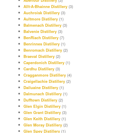
Aberlour Distillery
(3)
Allt-A-Bhainne Distillery
(3)
Auchroisk Distillery
(3)
Aultmore Distillery
(1)
Balmenach Distillery
(3)
Balvenie Distillery
(3)
BenRiach Distillery
(7)
Benrinnes Distillery
(1)
Benromach Distillery
(2)
Braeval Distillery
(2)
Caperdonich Distillery
(1)
Cardhu Distillery
(3)
Cragganmore Distillery
(4)
Craigellachie Distillery
(2)
Dailuaine Distillery
(1)
Dalmunach Distillery
(1)
Dufftown Distillery
(2)
Glen Elgin Distillery
(1)
Glen Grant Distillery
(3)
Glen Keith Distillery
(1)
Glen Moray Distillery
(2)
Glen Spey Distillery
(1)