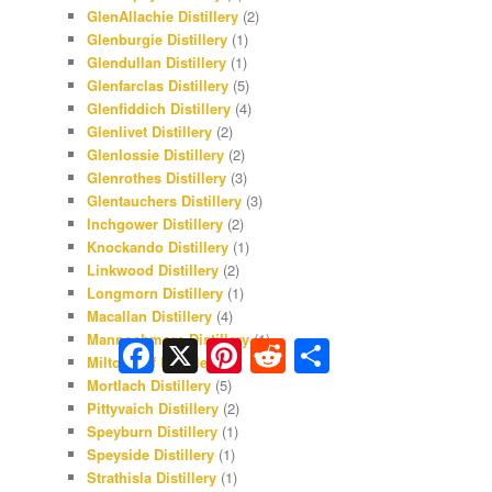
GlenAllachie Distillery
(2)
Glenburgie Distillery
(1)
Glendullan Distillery
(1)
Glenfarclas Distillery
(5)
Glenfiddich Distillery
(4)
Glenlivet Distillery
(2)
Glenlossie Distillery
(2)
Glenrothes Distillery
(3)
Glentauchers Distillery
(3)
Inchgower Distillery
(2)
Knockando Distillery
(1)
Linkwood Distillery
(2)
Longmorn Distillery
(1)
Macallan Distillery
(4)
Mannochmore Distillery
(1)
Facebook
X
Pinterest
Reddit
Share
Miltonduff Distillery
(1)
Mortlach Distillery
(5)
Pittyvaich Distillery
(2)
Speyburn Distillery
(1)
Speyside Distillery
(1)
Strathisla Distillery
(1)