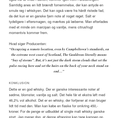
Samtidig anes en lidt brændt fornemmelse, der kan antyde en
smule røg i whiskyen. Det kan også være fra hårdt ristede fad,
da det kun er en ganske fjern note af noget røget. Salt er
tydeligere i eftersmagen, og mærkes på læberne. Man efterlades
med et minde om marcipan og vanilje, mens citrusfrugt
momentvis kommer frem.
Hvad siger Producenten:
“Occupying a remote location, even by Campbeltown’s standards, on
the extreme west coast of Scotland, The Gauldrons literally means
“bay of storms”. But, it’s not just the dark storm clouds that set the
pulse racing here and set the hairs on the back of your neck stand on
end…”
KONKLUSION:
Dette er en god whisky. Der er ganske interessante noter af
sødme, blomster, vanilje og salt. Det hele får et ekstra løft med
46,2% vol alkohol. Det er en whisky, der fortjener at man bruger
lidt tid med den. Man kan købe en flaske for omkring 450,-
kroner. For de penge er udbuddet af single malt whisky ganske
stort. Jeg mener dog, at denne aftapning kan tage kampen op