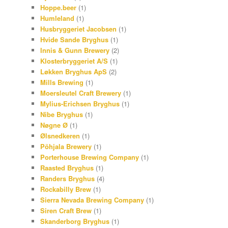
Hoppe.beer
(1)
Humleland
(1)
Husbryggeriet Jacobsen
(1)
Hvide Sande Bryghus
(1)
Innis & Gunn Brewery
(2)
Klosterbryggeriet A/S
(1)
Løkken Bryghus ApS
(2)
Mills Brewing
(1)
Moersleutel Craft Brewery
(1)
Mylius-Erichsen Bryghus
(1)
Nibe Bryghus
(1)
Nøgne Ø
(1)
Ølsnedkeren
(1)
Põhjala Brewery
(1)
Porterhouse Brewing Company
(1)
Raasted Bryghus
(1)
Randers Bryghus
(4)
Rockabilly Brew
(1)
Sierra Nevada Brewing Company
(1)
Siren Craft Brew
(1)
Skanderborg Bryghus
(1)