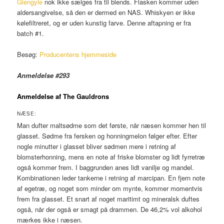
Glengyle
nok ikke sælges fra til blends. Flasken kommer uden
aldersangivelse, så den er dermed en NAS. Whiskyen er ikke
kølefiltreret, og er uden kunstig farve. Denne aftapning er fra
batch #1.
Besøg:
Producentens hjemmeside
Anmeldelse #293
Anmeldelse af The Gauldrons
NÆSE:
Man dufter maltsødme som det første, når næsen kommer hen til
glasset. Sødme fra fersken og honningmelon følger efter. Efter
nogle minutter i glasset bliver sødmen mere i retning af
blomsterhonning, mens en note af friske blomster og lidt fyrretræ
også kommer frem. I baggrunden anes lidt vanilje og mandel.
Kombinationen leder tankerne i retning af marcipan. En fjern note
af egetræ, og noget som minder om mynte, kommer momentvis
frem fra glasset. Et snart af noget maritimt og mineralsk duftes
også, når der også er smagt på drammen. De 46,2% vol alkohol
mærkes ikke i næsen.