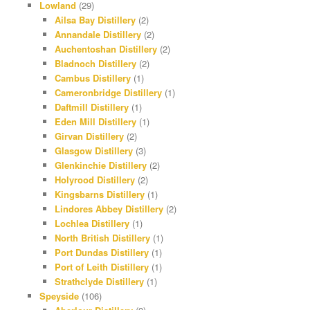
Lowland
(29)
Ailsa Bay Distillery
(2)
Annandale Distillery
(2)
Auchentoshan Distillery
(2)
Bladnoch Distillery
(2)
Cambus Distillery
(1)
Cameronbridge Distillery
(1)
Daftmill Distillery
(1)
Eden Mill Distillery
(1)
Girvan Distillery
(2)
Glasgow Distillery
(3)
Glenkinchie Distillery
(2)
Holyrood Distillery
(2)
Kingsbarns Distillery
(1)
Lindores Abbey Distillery
(2)
Lochlea Distillery
(1)
North British Distillery
(1)
Port Dundas Distillery
(1)
Port of Leith Distillery
(1)
Strathclyde Distillery
(1)
Speyside
(106)