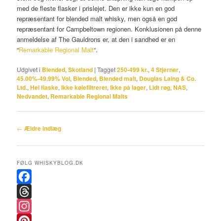
med de fleste flasker i prislejet. Den er ikke kun en god
repræsentant for blended malt whisky, men også en god
repræsentant for Campbeltown regionen. Konklusionen på denne
anmeldelse af The Gauldrons er, at den i sandhed er en
“
Remarkable Regional Malt
“.
Udgivet i
Blended
,
Skotland
|
Tagget
250-499 kr.
,
4 Stjerner
,
45.00%-49.99% Vol
,
Blended
,
Blended malt
,
Douglas Laing & Co.
Ltd.
,
Hel flaske
,
Ikke kølefiltreret
,
Ikke på lager
,
Lidt røg
,
NAS
,
Nedvandet
,
Remarkable Regional Malts
Indlægsnavigation
←
Ældre indlæg
FØLG WHISKYBLOG.DK
F
a
T
c
h
I