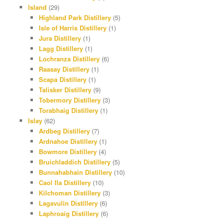
Island
(29)
Highland Park Distillery
(5)
Isle of Harris Distillery
(1)
Jura Distillery
(1)
Lagg Distillery
(1)
Lochranza Distillery
(6)
Raasay Distillery
(1)
Scapa Distillery
(1)
Talisker Distillery
(9)
Tobermory Distillery
(3)
Torabhaig Distillery
(1)
Islay
(62)
Ardbeg Distillery
(7)
Ardnahoe Distillery
(1)
Bowmore Distillery
(4)
Bruichladdich Distillery
(5)
Bunnahabhain Distillery
(10)
Caol Ila Distillery
(10)
Kilchoman Distillery
(3)
Lagavulin Distillery
(6)
Laphroaig Distillery
(6)