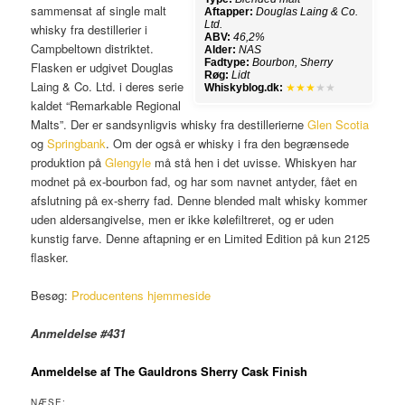
sammensat af single malt
Aftapper:
Douglas Laing & Co.
Ltd.
whisky fra destillerier i
ABV:
46,2%
Campbeltown distriktet.
Alder:
NAS
Fadtype:
Bourbon, Sherry
Flasken er udgivet Douglas
Røg:
Lidt
Laing & Co. Ltd. i deres serie
Whiskyblog.dk:
★★★
★★
kaldet “Remarkable Regional
Malts”. Der er sandsynligvis whisky fra destillerierne
Glen Scotia
og
Springbank
. Om der også er whisky i fra den begrænsede
produktion på
Glengyle
må stå hen i det uvisse. Whiskyen har
modnet på ex-bourbon fad, og har som navnet antyder, fået en
afslutning på ex-sherry fad. Denne blended malt whisky kommer
uden aldersangivelse, men er ikke kølefiltreret, og er uden
kunstig farve. Denne aftapning er en Limited Edition på kun 2125
flasker.
Besøg:
Producentens hjemmeside
Anmeldelse #431
Anmeldelse af The Gauldrons Sherry Cask Finish
NÆSE: