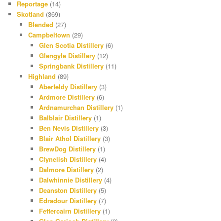
Reportage
(14)
Skotland
(369)
Blended
(27)
Campbeltown
(29)
Glen Scotia Distillery
(6)
Glengyle Distillery
(12)
Springbank Distillery
(11)
Highland
(89)
Aberfeldy Distillery
(3)
Ardmore Distillery
(6)
Ardnamurchan Distillery
(1)
Balblair Distillery
(1)
Ben Nevis Distillery
(3)
Blair Athol Distillery
(3)
BrewDog Distillery
(1)
Clynelish Distillery
(4)
Dalmore Distillery
(2)
Dalwhinnie Distillery
(4)
Deanston Distillery
(5)
Edradour Distillery
(7)
Fettercairn Distillery
(1)