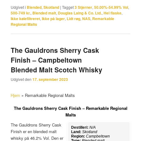
Udgivet i
Blended
,
Skotland
|
Tagget
3 Stjerner
,
50.00%-54.99% Vol
,
500-749 kr.
,
Blended malt
,
Douglas Laing & Co. Ltd.
,
Hel flaske
,
Ikke kølefiltreret
,
Ikke på lager
,
Lidt røg
,
NAS
,
Remarkable
Regional Malts
The Gauldrons Sherry Cask
Finish – Campbeltown
Blended Malt Scotch Whisky
Udgivet den
17. september 2023
Hjem
»
Remarkable Regional Malts
The Gauldrons Sherry Cask Finish – Remarkable Regional
Malts
The Gauldrons Sherry Cask
Destilleri:
N/A
Finish er en blended malt
Land:
Skotland
Region:
Campbeltown
whisky på 46.2% Vol. Den er
Type:
Blended malt