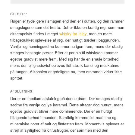
PALETTE:
Røgen er tydeligere i smagen end den er i duften, og den rammer
smagsløgene som det første. Det er ikke en kraftig røg, som man
eksempelvis findes i meget
whisky fra Islay
, men en mere
tilbagetrukket oplevelse af røg, der hurtigt træder i baggrunden.
Vanlje- og honningsødme kommer nu igen frem, mens der stadig
smages henkogte pærer. Efter et par nip til whiskyen kommer
egetræ gradvist mere frem. Med sig har de en smule bitterhed,
mens der lejlighedsvist opleves lidt stærk kanel og muskatnød
på tungen. Alkoholen er tydeligere nu, men drammen virker ikke
sprittet.
AFSLUTNING:
Der er en medium afslutning på denne dram. Der smages stadig
sødme fra vanilje og lys karamel. Dette aftager dog hurtigt, mens
egetræ gradvist bliver mere dominerende. Der er en hurtigt
tiltagende tørhed i munden. Samtidig komme lidt maritime og
mineralske noter af salt og flintesten frem. Momentvis opleves et
strejf af syrlighed fra citrusfrugter, der sammen med den