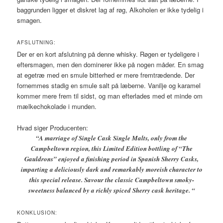
baggrunden ligger et diskret lag af røg, Alkoholen er ikke tydelig i
smagen.
AFSLUTNING:
Der er en kort afslutning på denne whisky. Røgen er tydeligere i
eftersmagen, men den dominerer ikke på nogen måder. En smag
at egetræ med en smule bitterhed er mere fremtrædende. Der
fornemmes stadig en smule salt på læberne. Vanilje og karamel
kommer mere frem til sidst, og man efterlades med et minde om
mælkechokolade i munden.
Hvad siger Producenten:
“A marriage of Single Cask Single Malts, only from the
Campbeltown region, this Limited Edition bottling of “The
Gauldrons” enjoyed a finishing period in Spanish Sherry Casks,
imparting a deliciously dark and remarkably moreish character to
this special release. Savour the classic Campbeltown smoky-
sweetness balanced by a richly spiced Sherry cask heritage. “
KONKLUSION: