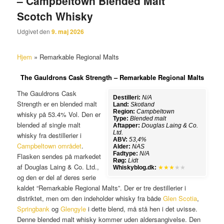
– Campbeltown Blended Malt
Scotch Whisky
Udgivet den
9. maj 2026
Hjem
»
Remarkable Regional Malts
The Gauldrons Cask Strength – Remarkable Regional Malts
The Gauldrons Cask
Destilleri:
N/A
Strength er en blended malt
Land:
Skotland
Region:
Campbeltown
whisky på 53.4% Vol. Den er
Type:
Blended malt
blended af single malt
Aftapper:
Douglas Laing & Co.
Ltd.
whisky fra destillerier i
ABV:
53,4%
Campbeltown området
.
Alder:
NAS
Fadtype:
N/A
Flasken sendes på markedet
Røg:
Lidt
af Douglas Laing & Co. Ltd.,
Whiskyblog.dk:
★★★
★★
og den er del af deres serie
kaldet “Remarkable Regional Malts”. Der er tre destillerier i
distriktet, men om den indeholder whisky fra både
Glen Scotia
,
Springbank
og
Glengyle
i dette blend, må stå hen i det uvisse.
Denne blended malt whisky kommer uden aldersangivelse. Den