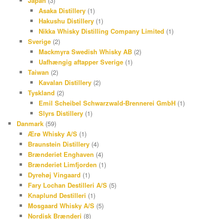
Japan
(3)
Asaka Distillery
(1)
Hakushu Distillery
(1)
Nikka Whisky Distilling Company Limited
(1)
Sverige
(2)
Mackmyra Swedish Whisky AB
(2)
Uafhængig aftapper Sverige
(1)
Taiwan
(2)
Kavalan Distillery
(2)
Tyskland
(2)
Emil Scheibel Schwarzwald-Brennerei GmbH
(1)
Slyrs Distillery
(1)
Danmark
(59)
Ærø Whisky A/S
(1)
Braunstein Distillery
(4)
Brænderiet Enghaven
(4)
Brænderiet Limfjorden
(1)
Dyrehøj Vingaard
(1)
Fary Lochan Destilleri A/S
(5)
Knaplund Destilleri
(1)
Mosgaard Whisky A/S
(5)
Nordisk Brænderi
(8)