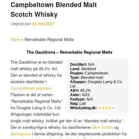
Campbeltown Blended Malt
Scotch Whisky
Udgivet den
22. maj 2021
Hjem
»
Remarkable Regional Malts
The Gauldrons – Remarkable Regional Malts
The Gauldrons er en blended
Destilleri:
N/A
malt whisky på 46.2% Vol.
Land:
Skotland
Region:
Campbeltown
Den er blended af whisky fra
Type:
Blended malt
skotske destillerier i
Aftapper:
Douglas Laing & Co.
Ltd.
Campbeltown regionen
.
ABV:
46,2%
Flasken er del af serien
Alder:
NAS
Fadtype:
N/A
“Remarkable Regional Malts”
Røg:
Lidt
fra Douglas Laing & Co. Ltd.
Whiskyblog.dk:
★★★★
★
Aftapningen indeholder kun
single malt whisky, hvilket gør den til en “blended malt whisky”.
Der er sandsynligvis whisky fra destillerierne
Glen Scotia
og
Springbank
i denne aftapning, da den begrænsede produktion fra