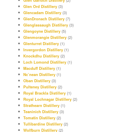
Glen Garioch Distillery
(2)
Glen Ord Distillery
(3)
Glencadam Distillery
(3)
GlenDronach Distillery
(7)
Glenglassaugh Distillery
(3)
Glengoyne Distillery
(5)
Glenmorangie Distillery
(2)
Glenturret Distillery
(1)
Invergordon Distillery
(1)
Knockdhu Distillery
(2)
Loch Lomond Distillery
(1)
Macduff Distillery
(1)
Nc’nean Distillery
(1)
Oban Distillery
(3)
Pulteney Distillery
(2)
Royal Brackla Distillery
(1)
Royal Lochnagar Distillery
(2)
Strathearn Distillery
(1)
Teaninich Distillery
(3)
Tomatin Distillery
(2)
Tullibardine Distillery
(2)
Wolfburn Distillery
(2)