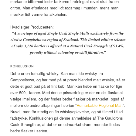
markante bitterhed leder tankerne i retning af revet skal fra en
citron. Man efterlades med lidt røgsmag i munden, mens man
mærker lidt varme fra alkoholen.
Hvad siger Producenten:
“A marriage of aged Single Cask Single Malts exclusively from the
elusive Campbeltown region of Scotland. This limited edition release
of only 3,120 bottles is offered at a Natural Cask Strength of 53.4%,
proudly without colouring or chill filtration.”
KONKLUSION:
Dette er en fornuftig whisky. Kan man lide whisky fra
Campbeltown, og har mod på at prøve blended malt whisky, så er
dette et godt bud på et fint køb. Man kan købe en flaske for lige
over 500,- kroner. Med denne prissætning er der en del flaske at
vælge imellem, og der findes bedre flasker på markedet, også af
mellem de andre aftapninger i serien “
Remarkable Regional Malt
“.
Nuvel, man får stadig en fin whiskyoplevelse, og så tilmed i fuld
fadstyrke. Konklusionen på denne anmeldelse af The Gauldrons
Cask Strength er, at det er en udmærket dram, men der findes
bedre flasker i serien.