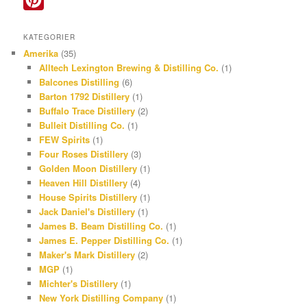
e
r
n
P
KATEGORIER
b
e
s
i
Amerika
(35)
o
a
t
n
Alltech Lexington Brewing & Distilling Co.
(1)
Balcones Distilling
(6)
o
d
a
t
Barton 1792 Distillery
(1)
k
s
g
e
Buffalo Trace Distillery
(2)
r
r
Bulleit Distilling Co.
(1)
FEW Spirits
(1)
a
e
Four Roses Distillery
(3)
m
s
Golden Moon Distillery
(1)
Heaven Hill Distillery
(4)
t
House Spirits Distillery
(1)
Jack Daniel's Distillery
(1)
James B. Beam Distilling Co.
(1)
James E. Pepper Distilling Co.
(1)
Maker's Mark Distillery
(2)
MGP
(1)
Michter's Distillery
(1)
New York Distilling Company
(1)