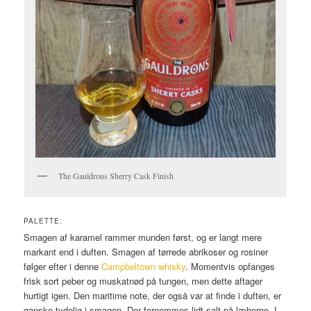
The Gauldrons Sherry Cask Finish
PALETTE:
Smagen af karamel rammer munden først, og er langt mere
markant end i duften. Smagen af tørrede abrikoser og rosiner
følger efter i denne
Campbeltown whisky
. Momentvis opfanges
frisk sort peber og muskatnød på tungen, men dette aftager
hurtigt igen. Den maritime note, der også var at finde i duften, er
ganske tydelig i smagen. Der fornemmes lidt salt på læberne. I