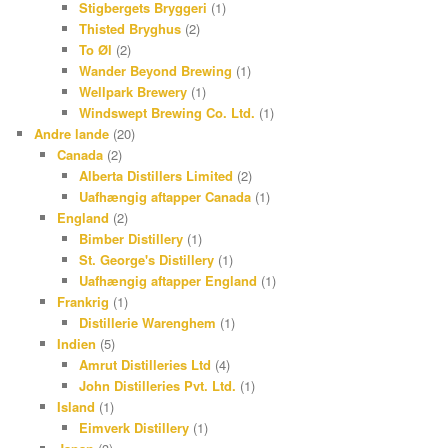
Stigbergets Bryggeri
(1)
Thisted Bryghus
(2)
To Øl
(2)
Wander Beyond Brewing
(1)
Wellpark Brewery
(1)
Windswept Brewing Co. Ltd.
(1)
Andre lande
(20)
Canada
(2)
Alberta Distillers Limited
(2)
Uafhængig aftapper Canada
(1)
England
(2)
Bimber Distillery
(1)
St. George's Distillery
(1)
Uafhængig aftapper England
(1)
Frankrig
(1)
Distillerie Warenghem
(1)
Indien
(5)
Amrut Distilleries Ltd
(4)
John Distilleries Pvt. Ltd.
(1)
Island
(1)
Eimverk Distillery
(1)