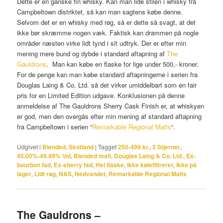
Dette er en ganske fin whisky. Kan man lide stilen i whisky fra
Campbeltown distriktet, så kan man sagtens købe denne.
Selvom det er en whisky med røg, så er dette så svagt, at det
ikke bør skræmme nogen væk. Faktisk kan drammen på nogle
områder næsten virke lidt tynd i sit udtryk. Der er efter min
mening mere bund og dybde i standard aftapning af
The
Gauldrons
. Man kan købe en flaske for lige under 500,- kroner.
For de penge kan man købe standard aftapningerne i serien fra
Douglas Laing & Co. Ltd. så det virker umiddelbart som en fair
pris for en Limited Edition udgave. Konklusionen på denne
anmeldelse af The Gauldrons Sherry Cask Finish er, at whiskyen
er god, men den overgås efter min mening af standard aftapning
fra Campbeltown i serien “
Remarkable Regional Malts
“.
Udgivet i
Blended
,
Skotland
|
Tagget
250-499 kr.
,
3 Stjerner
,
45.00%-49.99% Vol
,
Blended malt
,
Douglas Laing & Co. Ltd.
,
Ex-
bourbon fad
,
Ex-sherry fad
,
Hel flaske
,
Ikke kølefiltreret
,
Ikke på
lager
,
Lidt røg
,
NAS
,
Nedvandet
,
Remarkable Regional Malts
The Gauldrons –