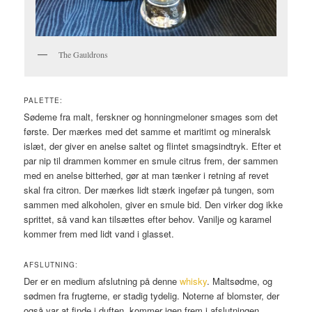
The Gauldrons
PALETTE:
Sødeme fra malt, ferskner og honningmeloner smages som det
første. Der mærkes med det samme et maritimt og mineralsk
islæt, der giver en anelse saltet og flintet smagsindtryk. Efter et
par nip til drammen kommer en smule citrus frem, der sammen
med en anelse bitterhed, gør at man tænker i retning af revet
skal fra citron. Der mærkes lidt stærk ingefær på tungen, som
sammen med alkoholen, giver en smule bid. Den virker dog ikke
sprittet, så vand kan tilsættes efter behov. Vanilje og karamel
kommer frem med lidt vand i glasset.
AFSLUTNING:
Der er en medium afslutning på denne
whisky
. Maltsødme, og
sødmen fra frugterne, er stadig tydelig. Noterne af blomster, der
også var at finde i duften, kommer igen frem i afslutningen.