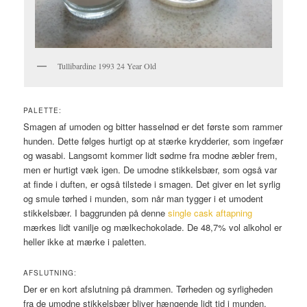
Tullibardine 1993 24 Year Old
PALETTE:
Smagen af umoden og bitter hasselnød er det første som rammer
hunden. Dette følges hurtigt op at stærke krydderier, som ingefær
og wasabi. Langsomt kommer lidt sødme fra modne æbler frem,
men er hurtigt væk igen. De umodne stikkelsbær, som også var
at finde i duften, er også tilstede i smagen. Det giver en let syrlig
og smule tørhed i munden, som når man tygger i et umodent
stikkelsbær. I baggrunden på denne
single cask aftapning
mærkes lidt vanilje og mælkechokolade. De 48,7% vol alkohol er
heller ikke at mærke i paletten.
AFSLUTNING:
Der er en kort afslutning på drammen. Tørheden og syrligheden
fra de umodne stikkelsbær bliver hængende lidt tid i munden.