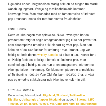
Ligeledes er der i begyndelsen stadig prikken på tungen fra stærk
wasabi og ingefær. Vanilje og mælkechokolade kommer
kortvarigt frem. Man efterlades med en fornemmelse af lidt vådt
pap i munden, mens der mærkes varme fra alkoholen.
KONKLUSION:
Dette er ikke nogen stor oplevelse. Nuvel, whiskyen har da
præsenteret mig for nogle smagsvarianter jeg ikke har prøvet før,
som eksempelvis umodne stikkelsbær og vådt pap. Man kan
købe en af de 132 flasker for omkring 1400,- kroner. Jeg var
heldig at finde denne
whisky sample
på tilbud til 20,- kroner for 3
cl. Heldig fordi det er billigt i forhold til flaskens pris, men i
sandhed også heldig, at det kun er en smagsprøve, når den nu
ikke lige falder i min smag. Konklusionen på denne anmeldelse
af Tullibardine 1993 24 Year Old Maltbarn 1993/2017 er, at vådt
pap og umodne stikkelsbær nok ikke lige er helt min stil.
LIGNENDE INDLÆG
Dette indlæg blev udgivet i
Highland
,
Skotland
,
Tullibardine
Distillery
,
Uafhængig aftapper Skotland
og tagget
1 Stjerne
,
1250-
1499 kr.
,
24 år
,
45.00%-49.99% Vol
,
Cask strength
,
Ex-bourbon fad
,