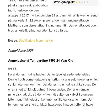
1993, hvorefter den er hældt
Whiskyblog.dk:
★
★★★★
på et single cask ex-bourbon
fad. Efterfølgende den
aftappet i 2017, hvilket gør den 24 år gammel. Whiskyen er sendt
på markedet i 132 eksemplarer af den uafhængige aftapper
Maltbarn, som deres aftapning nummer 88. Den er aftappet uden
brug af kølefiltrering, og uden kunstig farve.
Besøg:
Destilleriets hjemmeside
Anmeldelse #557
Anmeldelse af Tullibardine 1993 24 Year Old
NÆSE:
Først duftes modne frugter. Det er tydeligt søde røde æbler.
Denne frugtsødme fortager sig hurtigt fra glasset, hvorefter en let
syrlig note fremkommer. Der duftes nu umodne stikkelsbær. Der
er en snert af lidt citrusfrugt i baggrunden. Der er en smule
mineralsk udtryk, så den virker lidt saltet og kalket i aromaen.
Efter noget tid i glasset kommer vanilje og karamel frem. Der
fornemmes en snert af bitter hasselnød i næsen efter at have