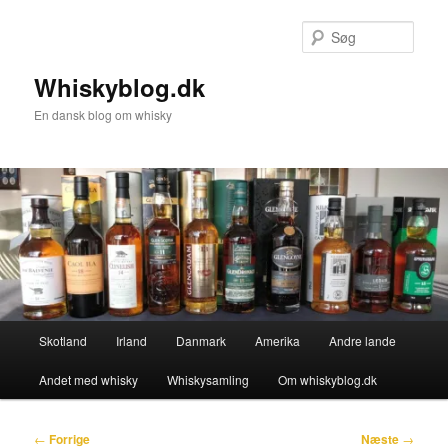
Fortsæt
til
Søg
primært
indhold
Whiskyblog.dk
En dansk blog om whisky
Hovedmenu
Skotland
Irland
Danmark
Amerika
Andre lande
Andet med whisky
Whiskysamling
Om whiskyblog.dk
Indlægsnavigation
←
Forrige
Næste
→