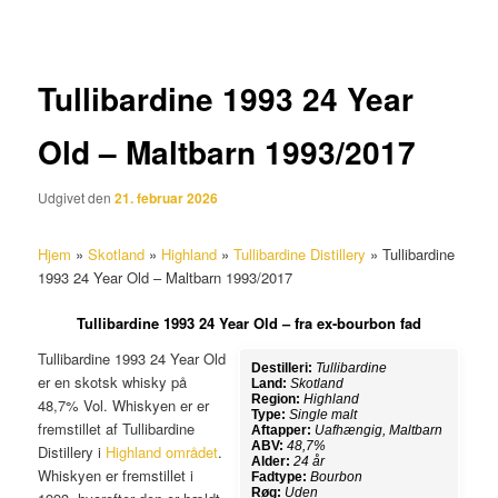
Tullibardine 1993 24 Year
Old – Maltbarn 1993/2017
Udgivet den
21. februar 2026
Hjem
»
Skotland
»
Highland
»
Tullibardine Distillery
»
Tullibardine
1993 24 Year Old – Maltbarn 1993/2017
Tullibardine 1993 24 Year Old – fra ex-bourbon fad
Tullibardine 1993 24 Year Old
Destilleri:
Tullibardine
er en skotsk whisky på
Land:
Skotland
Region:
Highland
48,7% Vol. Whiskyen er er
Type:
Single malt
fremstillet af Tullibardine
Aftapper:
Uafhængig, Maltbarn
ABV:
48,7%
Distillery i
Highland området
.
Alder:
24 år
Whiskyen er fremstillet i
Fadtype:
Bourbon
Røg:
Uden