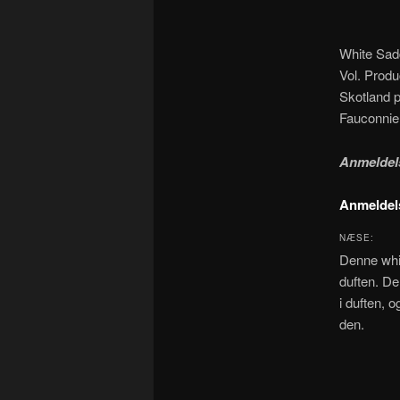
White Sad
Vol. Produ
Skotland på
Fauconnier
Anmeldel
Anmeldel
NÆSE:
Denne whis
duften. De
i duften, 
den.