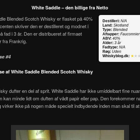
White Saddle – den billige fra Netto
dle Blended Scotch Whisky er flasket på 40%
Destilleri:
N/A
centen skriver den er destilleret og modnet i
Land:
Skotland
Type:
Blended
 fad i 3 år. Den er distribueret af firmaet
Aftapper:
Fauconnier
ABV:
40%
 fra Frankrig.
Alder:
3 år
Fadtype:
N/A
Røg:
Uden
se #4
Whiskyblog.dk:
★
★
se af White Saddle Blended Scotch Whisky
ky dufter en del af sprit. White Saddle har ikke umiddelbart fine nuan
n kan minde lidt om duften af vådt papir eller pap. Den forekommer 
og virker ikke på nogen måde specielt indbydende inden man skal til at