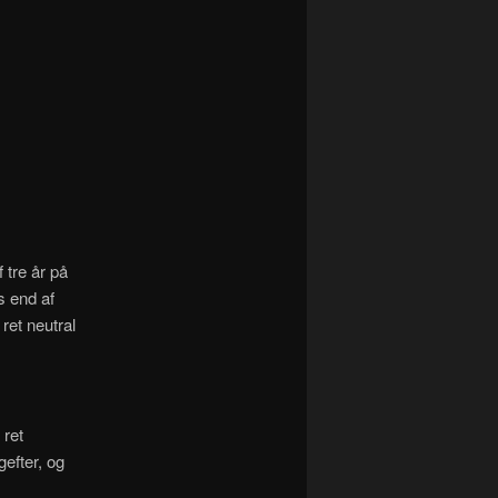
tre år på
s end af
 ret neutral
 ret
efter, og