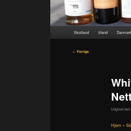
Hovedmenu
Skotland
Irland
Danmar
Indlægsnavigation
←
Forrige
Whit
Net
Udgivet de
Hjem
»
Sk