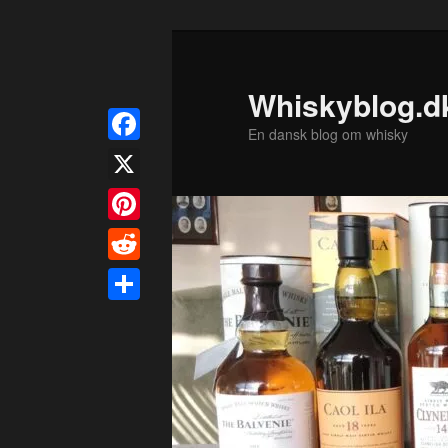
Fortsæt
til
primært
Whiskyblog.d
indhold
En dansk blog om whisky
Facebook
X
Pinterest
Reddit
Share