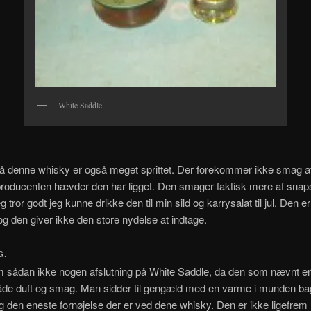
White Saddle
 denne whisky er også meget sprittet. Der forekommer ikke smag af 
roducenten hævder den har ligget. Den smager faktisk mere af snap
 tror godt jeg kunne drikke den til min sild og karrysalat til jul. Den er
g den giver ikke den store nydelse at indtage.
G:
 sådan ikke nogen afslutning på White Saddle, da den som nævnt er
både duft og smag. Man sidder til gengæld med en varme i munden bag
ig den eneste fornøjelse der er ved dene whisky. Den er ikke ligefrem