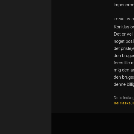
imponeren
KONKLUSIO
Konklusion
Det er vel
noget posi
det prisle
den bruges
forestille
mig den a
den bruges
denne bill
Dette indlæg
Hel flaske
,