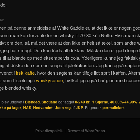
de.
N:
en på denne anmeldelse af White Saddle er, at det ikke er nogen go
 som man kan forvente for en whisky til 70-80 kr. i Netto. Hvis man sk
tivt om den, så må det være at den ikke er helt så ækel, som andre w
je, jeg har smagt. Den kan trods alt drikkes. Måske den er god i long-d
 til at blande op med eksempelvis cola. Yderligere kunne jeg faktisk 
 mig at drikke den som en snaps til julefrokosten. Jeg kan også sagtens 
nvendt i
irsk kaffe
, hvor den sagtens kan tilføje lidt sprit i kaffen. Alter
 som tilsætning i
whiskysauce
, hvilket jeg også har gjort med succ
ige blended whisky.
 blev udgivet i
Blended
,
Skotland
og tagget
0-249 kr.
,
1 Stjerne
,
40.00%-44.99% V
Ikke på lager
,
NAS
,
Nedvandet
,
Uden røg
af
JKP
. Bogmærk
permalinket
.
Privatlivspolitik
Drevet af WordPress