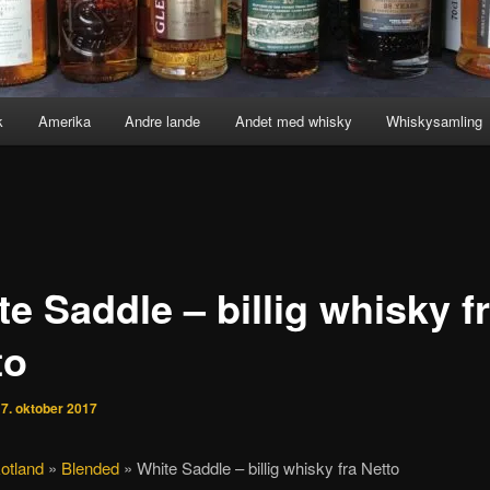
k
Amerika
Andre lande
Andet med whisky
Whiskysamling
e Saddle – billig whisky f
to
n
7. oktober 2017
otland
»
Blended
»
White Saddle – billig whisky fra Netto