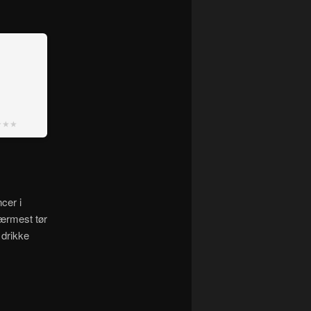
★★★
cer i
nærmest tør
 drikke