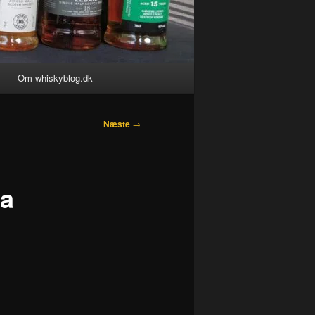
Om whiskyblog.dk
Næste
→
ra