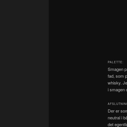
PALETTE:
Smagen på
fad, som p
whisky. Jeg
i smagen o
AFSLUTNIN
Der er som
neutral i 
det egentl