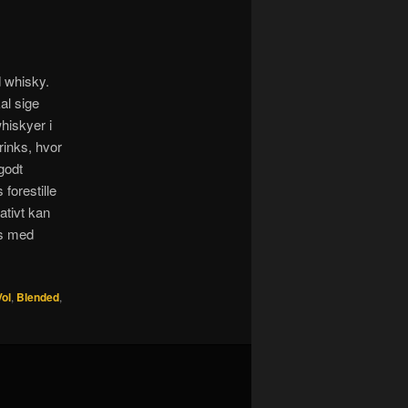
d whisky.
al sige
hiskyer i
rinks, hvor
godt
forestille
nativt kan
es med
ol
,
Blended
,