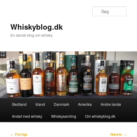
Fortsæt
til
Søg
primært
indhold
Whiskyblog.dk
En dansk blog om whisky
Hovedmenu
Skotland
Irland
Danmark
Amerika
Andre lande
Andet med whisky
Whiskysamling
Om whiskyblog.dk
Indlægsnavigation
←
Forrige
Næste
→