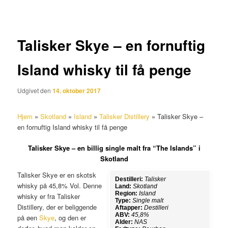
Talisker Skye – en fornuftig
Island whisky til få penge
Udgivet den
14. oktober 2017
Hjem
»
Skotland
»
Island
»
Talisker Distillery
»
Talisker Skye –
en fornuftig Island whisky til få penge
Talisker Skye – en billig single malt fra “The Islands” i
Skotland
Talisker Skye er en skotsk
Destilleri:
Talisker
whisky på 45,8% Vol. Denne
Land:
Skotland
Region:
Island
whisky er fra Talisker
Type:
Single malt
Distillery, der er beliggende
Aftapper:
Destilleri
ABV:
45,8%
på øen
Skye
, og den er
Alder:
NAS