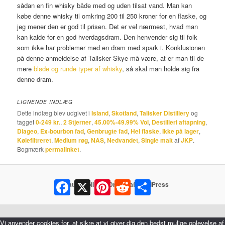
sådan en fin whisky både med og uden tilsat vand. Man kan
købe denne whisky til omkring 200 til 250 kroner for en flaske, og
jeg mener den er god til prisen. Det er vel nærmest, hvad man
kan kalde for en god hverdagsdram. Den henvender sig til folk
som ikke har problemer med en dram med spark i. Konklusionen
på denne anmeldelse af Talisker Skye må være, at er man til de
mere
bløde og runde typer af whisky
, så skal man holde sig fra
denne dram.
LIGNENDE INDLÆG
Dette indlæg blev udgivet i
Island
,
Skotland
,
Talisker Distillery
og
tagget
0-249 kr.
,
2 Stjerner
,
45.00%-49.99% Vol
,
Destilleri aftapning
,
Diageo
,
Ex-bourbon fad
,
Genbrugte fad
,
Hel flaske
,
Ikke på lager
,
Kølefiltreret
,
Medium røg
,
NAS
,
Nedvandet
,
Single malt
af
JKP
.
Bogmærk
permalinket
.
Facebook
X
Pinterest
Reddit
Share
Privatlivspolitik
Drevet af WordPress
Vi anvender cookies for, at sikre at vi giver dig den bedst mulige oplevelse af