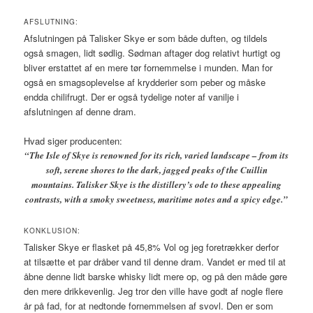
AFSLUTNING:
Afslutningen på Talisker Skye er som både duften, og tildels
også smagen, lidt sødlig. Sødman aftager dog relativt hurtigt og
bliver erstattet af en mere tør fornemmelse i munden. Man for
også en smagsoplevelse af krydderier som peber og måske
endda chilifrugt. Der er også tydelige noter af vanilje i
afslutningen af denne dram.
Hvad siger producenten:
“The Isle of Skye is renowned for its rich, varied landscape – from its
soft, serene shores to the dark, jagged peaks of the Cuillin
mountains. Talisker Skye is the distillery’s ode to these appealing
contrasts, with a smoky sweetness, maritime notes and a spicy edge.”
KONKLUSION:
Talisker Skye er flasket på 45,8% Vol og jeg foretrækker derfor
at tilsætte et par dråber vand til denne dram. Vandet er med til at
åbne denne lidt barske whisky lidt mere op, og på den måde gøre
den mere drikkevenlig. Jeg tror den ville have godt af nogle flere
år på fad, for at nedtonde fornemmelsen af svovl. Den er som