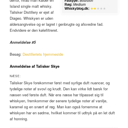
derfor, hvad man kalder en
Fadtype:
Bourbon
Røg:
Medium
Island single malt whisky.
Whiskyblog.dk:
★★
★★★
Talisker Distillery er ejet af
Diageo. Whiskyen er uden
aldersangivelse og er lagret i genbrugte og afsvedne fad.
Endvidere er den kølefiltreret.
Anmeldelse #5
Besøg:
Destilleriets hjemmeside
Anmeldelse af Talisker Skye
NÆSE:
Talisker Skye forekommer først med syrlige duft nuancer, og
tydelige noter af svovl og krudt. Den kan virke lidt barsk for
næsen ved første duft. Når ens næse har tilpasset sig til
whiskyen, fremkommer der senere tydelige noter af vanilje,
karamel og en snært af røg. Man kan også fornemme at
whiskyen har en sødme, hvilket kommer til udtryk på en let duft
af honning.