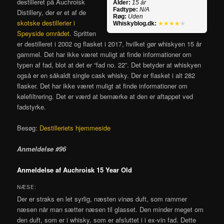
destilleret på Auchroisk
Alder:
15 år
Fadtype:
N/A
Distillery, der er et af de
Røg:
Uden
skotske destillerier i
Whiskyblog.dk:
★★★★
★
Speyside området
. Spritten
er destilleret i 2002 og flasket i 2017, hvilket gør whiskyen 15 år
gammel. Det har ikke været muligt at finde informationer om
typen af fad, blot at det er “fad no. 22”. Det betyder at whiskyen
også er en såkaldt single cask whisky. Der er flasket i alt 282
flasker. Det har ikke været muligt at finde informationer om
kølefiltrering. Det er værd at bemærke at den er aftappet ved
fadstyrke.
Besøg:
Destilleriets hjemmeside
Anmeldelse #96
Anmeldelse af Auchroisk 15 Year Old
NÆSE:
Der er straks en let syrlig, næsten vinøs duft, som rammer
næsen når man sætter næsen til glasset. Den minder meget om
den duft, som er i whisky, som er afsluttet i i ex-vin fad. Dette