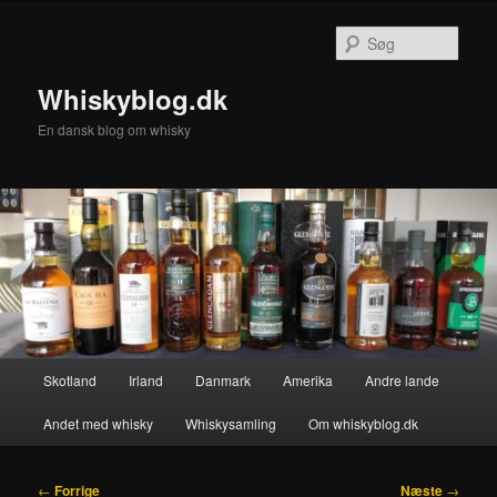
Fortsæt
til
Søg
primært
indhold
Whiskyblog.dk
En dansk blog om whisky
Hovedmenu
Skotland
Irland
Danmark
Amerika
Andre lande
Andet med whisky
Whiskysamling
Om whiskyblog.dk
Indlægsnavigation
←
Forrige
Næste
→