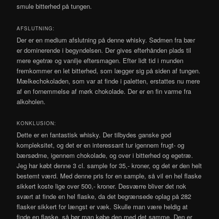
smule bitterhed på tungen.
AFSLUTNING:
Der er en medium afslutning på denne whisky. Sødmen fra bær
er dominerende i begyndelsen. Der gives efterhånden plads til
mere egetræ og vanilje eftersmagen. Efter lidt tid i munden
fremkommer en let bitterhed, som lægger sig på siden af tungen.
Mælkechokoladen, som var at finde i paletten, erstattes nu mere
af en fornemmelse af mørk chokolade. Der er en fin varme fra
alkoholen.
KONKLUSION:
Dette er en fantastisk whisky. Der tilbydes ganske god
kompleksitet, og det er en interessant tur igennem frugt- og
bærsødme, igennem chokolade, og over i bitterhed og egetræ.
Jeg har købt denne 3 cl. sample for 35,- kroner, og det er den helt
bestemt værd. Med denne pris for en sample, så vil en hel flaske
sikkert koste lige over 500,- kroner. Desværre bliver det nok
svært at finde en hel flaske, da det begrænsede oplag på 282
flasker sikkert for længst er væk. Skulle man være heldig at
finde en flaske, så bør man købe den med det samme. Den er