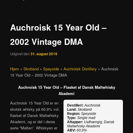
Auchroisk 15 Year Old –
2002 Vintage DMA
Udgivet den
31. august 2019
Hjem
»
Skotland
»
Speyside
»
Auchroisk Distillery
»
Auchroisk
15 Year Old – 2002 Vintage DMA
Auchroisk 15 Year Old – Flasket af Dansk Maltwhisky
Akademi
Auchroisk 15 Year Old er en
Destilleri:
Auchroisk
skotsk whisky på 60,9% vol.
Land:
Skotland
Region:
Speyside
flasket af Dansk Maltwhisky
Type:
Single malt
Akademi, og er del i deres
Aftapper:
Uafhængig, Dansk
Maltwhisky Akademi
serie “Malten”. Whiskyen er
ABV:
60,9%