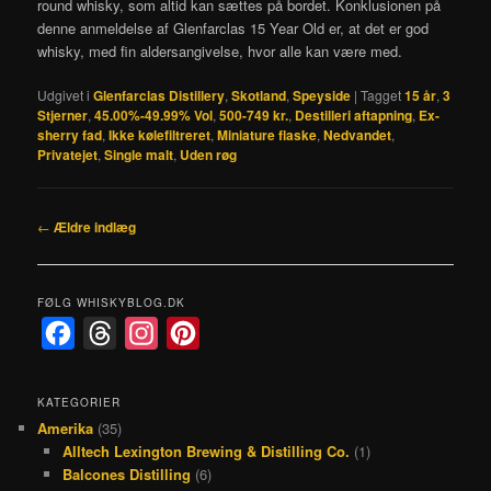
round whisky, som altid kan sættes på bordet. Konklusionen på
denne anmeldelse af Glenfarclas 15 Year Old er, at det er god
whisky, med fin aldersangivelse, hvor alle kan være med.
Udgivet i
Glenfarclas Distillery
,
Skotland
,
Speyside
|
Tagget
15 år
,
3
Stjerner
,
45.00%-49.99% Vol
,
500-749 kr.
,
Destilleri aftapning
,
Ex-
sherry fad
,
Ikke kølefiltreret
,
Miniature flaske
,
Nedvandet
,
Privatejet
,
Single malt
,
Uden røg
Indlægsnavigation
←
Ældre indlæg
FØLG WHISKYBLOG.DK
F
T
I
P
a
h
n
i
c
r
s
n
KATEGORIER
Amerika
(35)
e
e
t
t
Alltech Lexington Brewing & Distilling Co.
(1)
b
a
a
e
Balcones Distilling
(6)