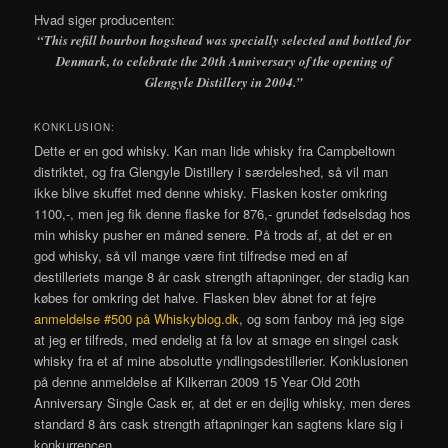
Hvad siger producenten:
“This refill bourbon hogshead was specially selected and bottled for
Denmark, to celebrate the 20th Anniversary of the opening of
Glengyle Distillery in 2004.”
KONKLUSION:
Dette er en god whisky. Kan man lide whisky fra Campbeltown
distriktet, og fra Glengyle Distillery i særdeleshed, så vil man
ikke blive skuffet med denne whisky. Flasken koster omkring
1100,-, men jeg fik denne flaske for 876,- grundet fødselsdag hos
min whisky pusher en måned senere. På trods af, at det er en
god whisky, så vil mange være fint tilfredse med en af
destilleriets mange 8 år cask strength aftapninger, der stadig kan
købes for omkring det halve. Flasken blev åbnet for at fejre
anmeldelse #500 på Whiskyblog.dk
, og som fanboy må jeg sige
at jeg er tilfreds, med endelig at få lov at smage en singel cask
whisky fra et af mine absolutte yndlingsdestillerier. Konklusionen
på denne anmeldelse af Kilkerran 2009 15 Year Old 20th
Anniversary Single Cask er, at det er en dejlig whisky, men deres
standard 8 års cask strength aftapninger kan sagtens klare sig i
konkurrencen.