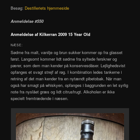
Besøg:
Destilleriets hjemmeside
Anmeldelse #550
Anmeldelse af Kilkerran 2009 15 Year Old
NÆSE:
Sødme fra malt, vanilje og brun sukker kommer op fra glasset
først. Langsomt kommer lidt sødme fra syltede ferskner og
pærer, som dem man kender på konservesdåser. Lejlighedsvist
opfanges et svagt strejf af røg. I kombination ledes tankerne i
retning af det man kender fra en nytændt pibetobak. Når man
også har smagt på whiskyen, opfanges i baggrunden en let syrlig
note fra nyslået græs og lidt citrusfrugt. Alkoholen er ikke
specielt fremtrædende i næsen.