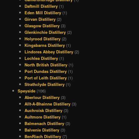
Daftmill Distillery
(1)
Eden Mill Distillery
(1)
Girvan Distillery
(2)
Glasgow Distillery
(3)
Glenkinchie Distillery
(2)
Holyrood Distillery
(2)
Kingsbarns Distillery
(1)
Lindores Abbey Distillery
(2)
Lochlea Distillery
(1)
North British Distillery
(1)
Port Dundas Distillery
(1)
Port of Leith Distillery
(1)
Strathclyde Distillery
(1)
Speyside
(106)
Aberlour Distillery
(3)
Allt-A-Bhainne Distillery
(3)
Auchroisk Distillery
(3)
Aultmore Distillery
(1)
Balmenach Distillery
(3)
Balvenie Distillery
(3)
BenRiach Distillery
(7)