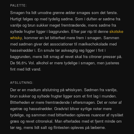
PALETTE:
Smagen fra lidt umodne grønne æbler smages som det første.
Hurtigt følges op med tydelig sødme. Som i duften er sødme fra
vanilje og brun sukker meget fremtrædende, mens sødme fra
syltede frugter ligger i baggrunden. Efter par nip til denne
skotske
whisky
, kommer en let bitterhed mere frem i smagen. Sammen
med sødmen giver det associationer til mælkechokolade med
hasselnødder i. En smule tør askeagtig røg ligger i fint i
baggrunden, mens lidt smag af revet skal fra citroner presser på.
De 56,6% Vol. alkohol er mere tydelige i smagen, men justeres
fint med lidt vand.
AFSLUTNING:
Der er en medium afslutning på whiskyen. Sødmen fra vanilje,
brun sukker og syltede frugter ligger som et fint lag i munden.
Bitterheden er mere fremtrædende i eftersmagen. Det er noter af
egetræ og hasselnødder. Gradvist bliver syrlige noter mere
tydelige, og sammen med bitterheden opleves nuancer af nyslået
græs og revet citronskal. Man efterlades med et fjernt minde om
tør røg, mens lidt salt og flintesten opleves på læberne.