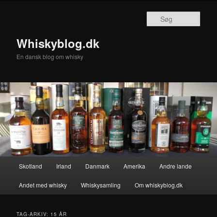
Fortsæt
Fortsæt
til
til
Søg
primært
sekundært
indhold
indhold
Whiskyblog.dk
En dansk blog om whisky
Hovedmenu
Skotland
Irland
Danmark
Amerika
Andre lande
Andet med whisky
Whiskysamling
Om whiskyblog.dk
TAG-ARKIV:
15 ÅR