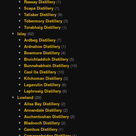
Raasay Distillery
(1)
Scapa Distillery
(1)
Talisker Distillery
(9)
Tobermory Distillery
(3)
Torabhaig Distillery
(1)
Islay
(62)
Ardbeg Distillery
(7)
Ardnahoe Distillery
(1)
Bowmore Distillery
(4)
Bruichladdich Distillery
(5)
Bunnahabhain Distillery
(10)
Caol Ila Distillery
(10)
Kilchoman Distillery
(3)
Lagavulin Distillery
(6)
Laphroaig Distillery
(6)
Lowland
(29)
Ailsa Bay Distillery
(2)
Annandale Distillery
(2)
Auchentoshan Distillery
(2)
Bladnoch Distillery
(2)
Cambus Distillery
(1)
Cameronbridge Distillery
(1)