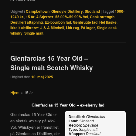
Udgivet i
Campbeltown
,
Glengyle Distillery
,
Skotland
|
Tagget
1000-
1249 kr.
,
15 år
,
4 Stjerner
,
55.00%-59.99% Vol
,
Cask strength
,
Destilleri aftapning
,
Ex-bourbon fad
,
Genbrugte fad
,
Hel flaske
,
Ikke kølefiltreret
,
J & A Mitchell
,
Lidt røg
,
På lager
,
Single cask
whisky
,
Single malt
Glenfarclas 15 Year Old –
Single malt Scotch Whisky
Udgivet den
10. maj 2025
Hjem
»
15 år
Glenfarclas 15 Year Old – ex-sherry fad
Glenfarclas 15 Year Old er
Destilleri:
Glenfarclas
en skotsk whisky på 46%
Land:
Skotland
Region:
Speyside
Vol. Whiskyen er fremstillet
Type:
Single malt
på Glenfarclas Distillery, der
Aftapper:
Destilleri