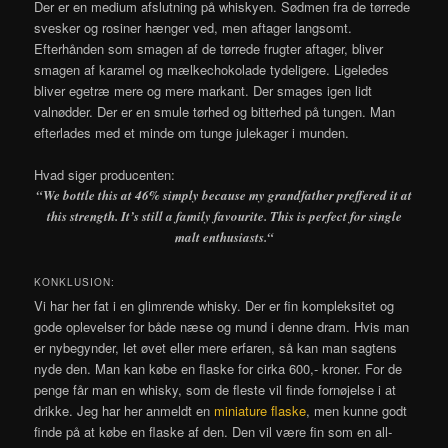
Der er en medium afslutning på whiskyen. Sødmen fra de tørrede
svesker og rosiner hænger ved, men aftager langsomt.
Efterhånden som smagen af de tørrede frugter aftager, bliver
smagen af karamel og mælkechokolade tydeligere. Ligeledes
bliver egetræ mere og mere markant. Der smages igen lidt
valnødder. Der er en smule tørhed og bitterhed på tungen. Man
efterlades med et minde om tunge julekager i munden.
Hvad siger producenten:
“We bottle this at 46% simply because my grandfather preffered it at
this strength. It’s still a family favourite. This is perfect for single
malt enthusiasts.
“
KONKLUSION:
Vi har her fat i en glimrende whisky. Der er fin kompleksitet og
gode oplevelser for både næse og mund i denne dram. Hvis man
er nybegynder, let øvet eller mere erfaren, så kan man sagtens
nyde den. Man kan købe en flaske for cirka 600,- kroner. For de
penge får man en whisky, som de fleste vil finde fornøjelse i at
drikke. Jeg har her anmeldt en
miniature flaske
, men kunne godt
finde på at købe en flaske af den. Den vil være fin som en all-