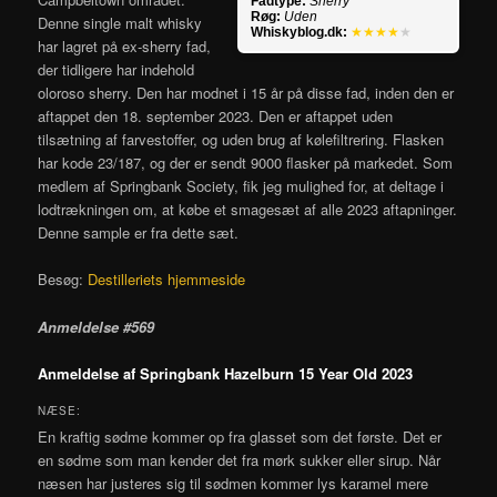
Fadtype:
Sherry
Røg:
Uden
Denne single malt whisky
Whiskyblog.dk:
★★★★
★
har lagret på ex-sherry fad,
der tidligere har indehold
oloroso sherry. Den har modnet i 15 år på disse fad, inden den er
aftappet den 18. september 2023. Den er aftappet uden
tilsætning af farvestoffer, og uden brug af kølefiltrering. Flasken
har kode 23/187, og der er sendt 9000 flasker på markedet. Som
medlem af Springbank Society, fik jeg mulighed for, at deltage i
lodtrækningen om, at købe et smagesæt af alle 2023 aftapninger.
Denne sample er fra dette sæt.
Besøg:
Destilleriets hjemmeside
Anmeldelse #569
Anmeldelse af Springbank Hazelburn 15 Year Old 2023
NÆSE:
En kraftig sødme kommer op fra glasset som det første. Det er
en sødme som man kender det fra mørk sukker eller sirup. Når
næsen har justeres sig til sødmen kommer lys karamel mere