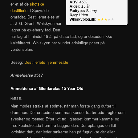
ABV:
46%
er et af de
skotske
Alder:
15 år
destillerier
i Speyside
Fadtype:
Sherry
Røg:
Uden
området. Destilleriet ejes af
Whiskyblog.dk:
★★★
★★
J. & G. Grant. Whiskyen har
lagret på ex-sherry fad. Den
har lagret i mindst 15 år på disse fad, og er desuden ikke
kølefiltreret. Whiskyen har vundet adskillige priser på
verdensplan.
Besøg:
Destilleriets hjemmeside
Anmeldelse #517
Anmeldelse af Glenfarclas 15 Year Old
NÆSE:
Man mødes straks af sødme, når man første gang dufter til
drammen. Det er sødme som man kender fra tørrede frugter som
svesker og rosiner. Efter lidt tid i glasset kommer karamel og
mælkechokolade frem fra baggrunden. Der opfanges en lidt
jordslået duft, der leder tankerne hen på fugtig kælder eller