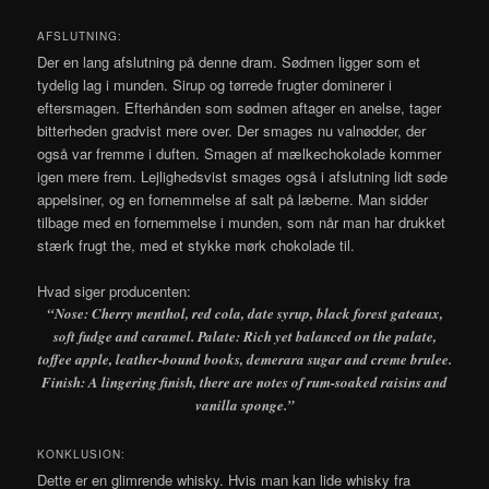
AFSLUTNING:
Der en lang afslutning på denne dram. Sødmen ligger som et
tydelig lag i munden. Sirup og tørrede frugter dominerer i
eftersmagen. Efterhånden som sødmen aftager en anelse, tager
bitterheden gradvist mere over. Der smages nu valnødder, der
også var fremme i duften. Smagen af mælkechokolade kommer
igen mere frem. Lejlighedsvist smages også i afslutning lidt søde
appelsiner, og en fornemmelse af salt på læberne. Man sidder
tilbage med en fornemmelse i munden, som når man har drukket
stærk frugt the, med et stykke mørk chokolade til.
Hvad siger producenten:
“Nose: Cherry menthol, red cola, date syrup, black forest gateaux,
soft fudge and caramel. Palate: Rich yet balanced on the palate,
toffee apple, leather-bound books, demerara sugar and creme brulee.
Finish: A lingering finish, there are notes of rum-soaked raisins and
vanilla sponge.”
KONKLUSION:
Dette er en glimrende whisky. Hvis man kan lide whisky fra