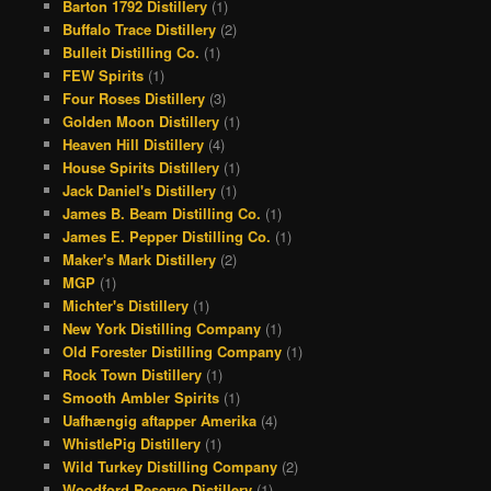
o
d
g
r
Barton 1792 Distillery
(1)
Buffalo Trace Distillery
(2)
o
s
r
e
Bulleit Distilling Co.
(1)
k
a
s
FEW Spirits
(1)
Four Roses Distillery
(3)
m
t
Golden Moon Distillery
(1)
Heaven Hill Distillery
(4)
House Spirits Distillery
(1)
Jack Daniel's Distillery
(1)
James B. Beam Distilling Co.
(1)
James E. Pepper Distilling Co.
(1)
Maker's Mark Distillery
(2)
MGP
(1)
Michter's Distillery
(1)
New York Distilling Company
(1)
Old Forester Distilling Company
(1)
Rock Town Distillery
(1)
Smooth Ambler Spirits
(1)
Uafhængig aftapper Amerika
(4)
WhistlePig Distillery
(1)
Wild Turkey Distilling Company
(2)
Woodford Reserve Distillery
(1)