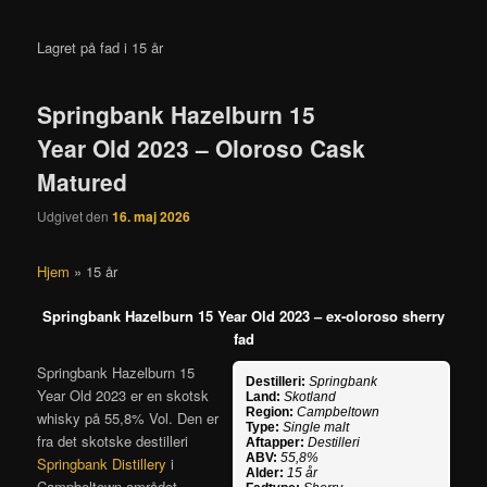
Lagret på fad i 15 år
Springbank Hazelburn 15
Year Old 2023 – Oloroso Cask
Matured
Udgivet den
16. maj 2026
Hjem
»
15 år
Springbank Hazelburn 15 Year Old 2023 – ex-oloroso sherry
fad
Springbank Hazelburn 15
Destilleri:
Springbank
Year Old 2023 er en skotsk
Land:
Skotland
Region:
Campbeltown
whisky på 55,8% Vol. Den er
Type:
Single malt
fra det skotske destilleri
Aftapper:
Destilleri
ABV:
55,8%
Springbank Distillery
i
Alder:
15 år
Campbeltown området.