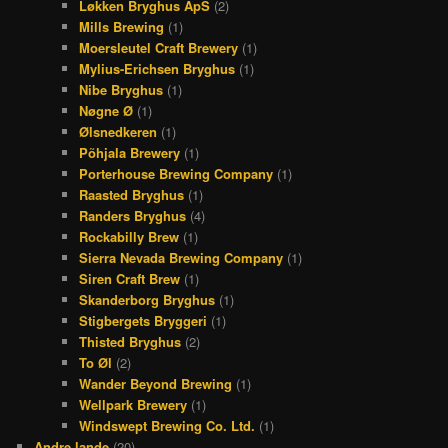
Løkken Bryghus ApS
(2)
Mills Brewing
(1)
Moersleutel Craft Brewery
(1)
Mylius-Erichsen Bryghus
(1)
Nibe Bryghus
(1)
Nøgne Ø
(1)
Ølsnedkeren
(1)
Põhjala Brewery
(1)
Porterhouse Brewing Company
(1)
Raasted Bryghus
(1)
Randers Bryghus
(4)
Rockabilly Brew
(1)
Sierra Nevada Brewing Company
(1)
Siren Craft Brew
(1)
Skanderborg Bryghus
(1)
Stigbergets Bryggeri
(1)
Thisted Bryghus
(2)
To Øl
(2)
Wander Beyond Brewing
(1)
Wellpark Brewery
(1)
Windswept Brewing Co. Ltd.
(1)
Andre lande
(20)