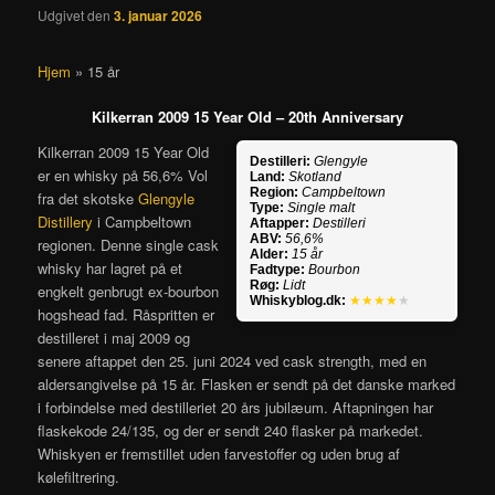
Udgivet den
3. januar 2026
Hjem
»
15 år
Kilkerran 2009 15 Year Old – 20th Anniversary
Kilkerran 2009 15 Year Old
Destilleri:
Glengyle
er en whisky på 56,6% Vol
Land:
Skotland
Region:
Campbeltown
fra det skotske
Glengyle
Type:
Single malt
Distillery
i Campbeltown
Aftapper:
Destilleri
ABV:
56,6%
regionen. Denne single cask
Alder:
15 år
whisky har lagret på et
Fadtype:
Bourbon
Røg:
Lidt
engkelt genbrugt ex-bourbon
Whiskyblog.dk:
★★★★
★
hogshead fad. Råspritten er
destilleret i maj 2009 og
senere aftappet den 25. juni 2024 ved cask strength, med en
aldersangivelse på 15 år. Flasken er sendt på det danske marked
i forbindelse med destilleriet 20 års jubilæum. Aftapningen har
flaskekode 24/135, og der er sendt 240 flasker på markedet.
Whiskyen er fremstillet uden farvestoffer og uden brug af
kølefiltrering.