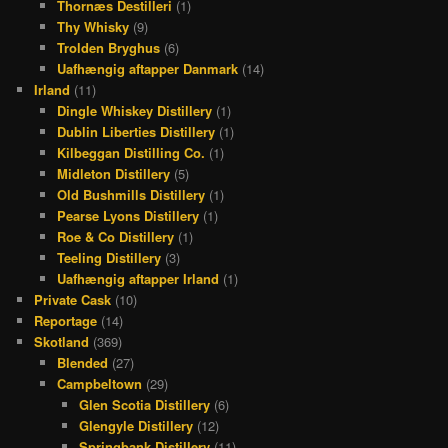
Thornæs Destilleri
(1)
Thy Whisky
(9)
Trolden Bryghus
(6)
Uafhængig aftapper Danmark
(14)
Irland
(11)
Dingle Whiskey Distillery
(1)
Dublin Liberties Distillery
(1)
Kilbeggan Distilling Co.
(1)
Midleton Distillery
(5)
Old Bushmills Distillery
(1)
Pearse Lyons Distillery
(1)
Roe & Co Distillery
(1)
Teeling Distillery
(3)
Uafhængig aftapper Irland
(1)
Private Cask
(10)
Reportage
(14)
Skotland
(369)
Blended
(27)
Campbeltown
(29)
Glen Scotia Distillery
(6)
Glengyle Distillery
(12)
Springbank Distillery
(11)