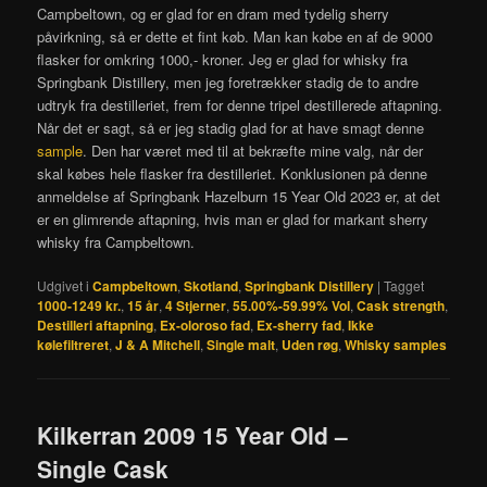
Campbeltown, og er glad for en dram med tydelig sherry
påvirkning, så er dette et fint køb. Man kan købe en af de 9000
flasker for omkring 1000,- kroner. Jeg er glad for whisky fra
Springbank Distillery, men jeg foretrækker stadig de to andre
udtryk fra destilleriet, frem for denne tripel destillerede aftapning.
Når det er sagt, så er jeg stadig glad for at have smagt denne
sample
. Den har været med til at bekræfte mine valg, når der
skal købes hele flasker fra destilleriet. Konklusionen på denne
anmeldelse af Springbank Hazelburn 15 Year Old 2023 er, at det
er en glimrende aftapning, hvis man er glad for markant sherry
whisky fra Campbeltown.
Udgivet i
Campbeltown
,
Skotland
,
Springbank Distillery
|
Tagget
1000-1249 kr.
,
15 år
,
4 Stjerner
,
55.00%-59.99% Vol
,
Cask strength
,
Destilleri aftapning
,
Ex-oloroso fad
,
Ex-sherry fad
,
Ikke
kølefiltreret
,
J & A Mitchell
,
Single malt
,
Uden røg
,
Whisky samples
Kilkerran 2009 15 Year Old –
Single Cask