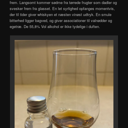
frem. Langsomt kommer sødme fra tørrede frugter som dadler og
svesker frem fra glasset. En let syrlighed opfanges momentvis,
der til tider giver whiskyen et næsten vinøst udtryk. En smule
bitterhed ligger bagved, og giver associationer til valnødder og
egetræ. De 55,8% Vol alkohol er ikke tydelige i duften.