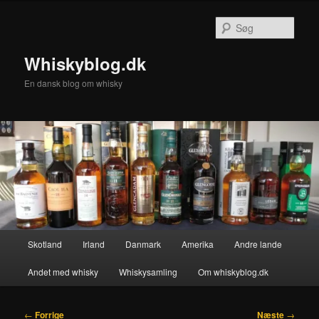
Fortsæt
til
Søg
primært
indhold
Whiskyblog.dk
En dansk blog om whisky
Hovedmenu
Skotland
Irland
Danmark
Amerika
Andre lande
Andet med whisky
Whiskysamling
Om whiskyblog.dk
Indlægsnavigation
←
Forrige
Næste
→