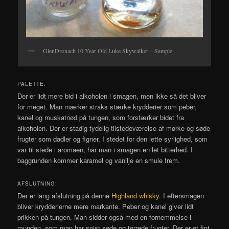
GlenDronach 10 Year Old Luke Skywalker – Sample
PALETTE:
Der er lidt mere bid i alkoholen i smagen, men ikke så det bliver
for meget. Man mærker straks stærke krydderier som peber,
kanel og muskatnød på tungen, som forstærker bidet fra
alkoholen. Der er stadig tydelig tilstedeværelse af mørke og søde
frugter som dadler og figner. I stedet for den lette syrlighed, som
var til stede i aromaen, har man i smagen en let bitterhed. I
baggrunden kommer karamel og vanilje en smule frem.
AFSLUTNING:
Der er lang afslutning på denne
Highland whisky
. I eftersmagen
bliver krydderierne mere markante. Peber og kanel giver lidt
prikken på tungen. Man sidder også med en fornemmelse i
munden, som man har spist søde og tørrede frugter. Der er et fint