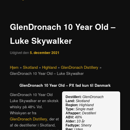
GlenDronach 10 Year Old –
Luke Skywalker
Udgivet den
5. december 2021
Hjem
»
Skotland
»
Highland
»
GlenDronach Distillery
»
GlenDronach 10 Year Old – Luke Skywalker
GlenDronach 10 Year Old – PX fad kun til Danmark
GlenDronach 10 Year Old
Destilleri:
GlenDronach
Luke Skywalker er en skotsk
Land:
Skotland
Region:
Highland
whisky på 48% Vol.
Type:
Single malt
Whiskyen er fra
Aftapper:
Destilleri
ABV:
48%
GlenDronach Distillery
, der et
Alder:
10 år
af de destillerier i Skotland,
Fadtype:
Sherry
Røg:
Uden