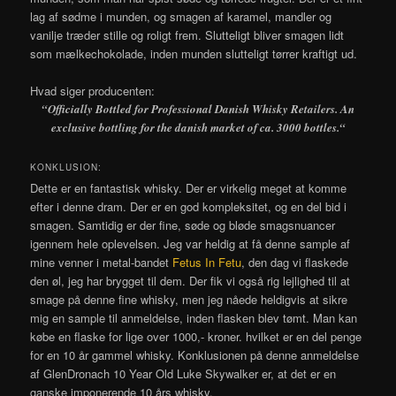
lag af sødme i munden, og smagen af karamel, mandler og
vanilje træder stille og roligt frem. Slutteligt bliver smagen lidt
som mælkechokolade, inden munden slutteligt tørrer kraftigt ud.
Hvad siger producenten:
“
Officially Bottled for Professional Danish Whisky Retailers. An
exclusive bottling for the danish market of ca. 3000 bottles.
“
KONKLUSION:
Dette er en fantastisk whisky. Der er virkelig meget at komme
efter i denne dram. Der er en god kompleksitet, og en del bid i
smagen. Samtidig er der fine, søde og bløde smagsnuancer
igennem hele oplevelsen. Jeg var heldig at få denne sample af
mine venner i metal-bandet
Fetus In Fetu
, den dag vi flaskede
den øl, jeg har brygget til dem. Der fik vi også rig lejlighed til at
smage på denne fine whisky, men jeg nåede heldigvis at sikre
mig en sample til anmeldelse, inden flasken blev tømt. Man kan
købe en flaske for lige over 1000,- kroner. hvilket er en del penge
for en 10 år gammel whisky. Konklusionen på denne anmeldelse
af GlenDronach 10 Year Old Luke Skywalker er, at det er en
ganske imponerende 10 års whisky.