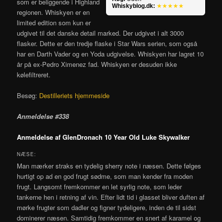
som er beliggende i Highland
Whiskyblog.dk:
★★★★★
regionen. Whiskyen er en
limited edition som kun er
udgivet til det danske detail marked. Der udgivet i alt 3000
flasker. Dette er den tredje flaske i Star Wars serien, som også
har en Darth Vader og en Yoda udgivelse. Whiskyen har lagret 10
år på ex-Pedro Ximenez fad. Whiskyen er desuden ikke
kølefiltreret.
Besøg:
Destilleriets hjemmeside
Anmeldelse #338
Anmeldelse af GlenDronach 10 Year Old Luke Skywalker
NÆSE:
Man mærker straks en tydelig sherry note i næsen. Dette følges
hurtigt op ad en god frugt sødme, som man kender fra moden
frugt. Langsomt fremkommer en let syrlig note, som leder
tankerne hen i retning af vin. Efter lidt tid i glasset bliver duften af
mørke frugter som dadler og figner tydeligere, inden de til sidst
dominerer næsen. Samtidig fremkommer en snert af karamel og