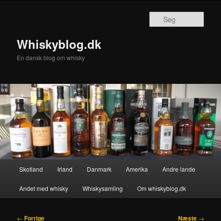
Fortsæt
til
Søg
primært
indhold
Whiskyblog.dk
En dansk blog om whisky
Hovedmenu
Skotland
Irland
Danmark
Amerika
Andre lande
Andet med whisky
Whiskysamling
Om whiskyblog.dk
Indlægsnavigation
←
Forrige
Næste
→