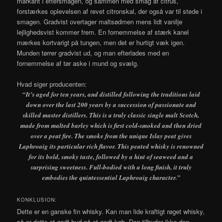
markant i eftersmagen, og sammen med smag af citrus,
forstærkes oplevelsen af revet citronskal, der også var til stede i
smagen. Gradvist overtager maltsødmen mens lidt vanilje
lejlighedsvist kommer frem. En fornemmelse af stærk kanel
mærkes kortvarigt på tungen, men det er hurtigt væk igen.
Munden tørrer gradvist ud, og man efterlades med en
fornemmelse af tør aske i mund og svælg.
Hvad siger producenten:
“It’s aged for ten years, and distilled following the traditions laid
down over the last 200 years by a succession of passionate and
skilled master distillers. This is a truly classic single malt Scotch,
made from malted barley which is first cold-smoked and then dried
over a peat fire. The smoke from the unique Islay peat gives
Laphroaig its particular rich flavor. This peated whisky is renowned
for its bold, smoky taste, followed by a hint of seaweed and a
surprising sweetness. Full-bodied with a long finish, it truly
embodies the quintessential Laphroaig character.”
KONKLUSION:
Dette er en ganske fin whisky. Kan man lide kraftigt røget whisky,
så er dette et godt bud på et godt køb. Den tilbyder ikke den