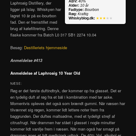
ABV:
40%
Laphroaig Distillery, der
Alder:
10 år
ligger på Islay. Whiskyen har
Fadtype:
Bourbon
Røg:
Kraftig
lagret 10 år på ex-bourbon
Whiskyblog.dk:
★★★
★★
fad. Den er fremstillet med
brug af kølefiltrering. Denne
flaske kommer fra Batch L0 317 SB1 2274 10.04
Besøg:
Destilleriets hjemmeside
Anmeldelse #413
Anmeldelse af Laphroaig 10 Year Old
NÆSE:
Røg er det første duftindtryk, der kommer op fra glasset. Det er
en tydelig duft af røg fra et bål i kombination med tør aske.
Momentvis opleves det også som brændt gummi. Når næsen har
tilvænnet sig røgen, kommer lidt lettere noter frem fra
baggrunden. Der duftes maltsødme, med et tydeligt strejf af
citrusfrugt. Når drammen har stået i glasset i nogle minutter
kommer lidt vanilje frem i næsen. Når man også har smagt på
drammen anes et lidt medicinsk udtryk. De 40% Vol. alkohol er