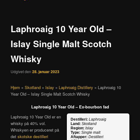
Laphroaig 10 Year Old –
Islay Single Malt Scotch
Whisky
Udgivet den
28. januar 2023
Hjem
»
Skotland
»
Islay
»
Laphroaig Distillery
»
Laphroaig 10
Year Old – Islay Single Malt Scotch Whisky
Laphroaig 10 Year Old – Ex-bourbon fad
Laphroaig 10 Year Old er en
Destilleri:
Laphroaig
whisky på 40% vol.
Land:
Skotland
Region:
Islay
Whiskyen er produceret på
Type:
Single malt
det
skotske destilleri
Aftapper:
Destilleri