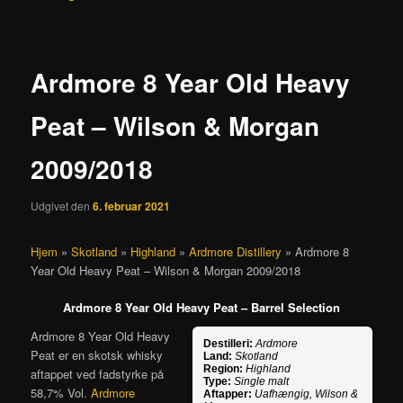
Ardmore 8 Year Old Heavy
Peat – Wilson & Morgan
2009/2018
Udgivet den
6. februar 2021
Hjem
»
Skotland
»
Highland
»
Ardmore Distillery
»
Ardmore 8
Year Old Heavy Peat – Wilson & Morgan 2009/2018
Ardmore 8 Year Old Heavy Peat – Barrel Selection
Ardmore 8 Year Old Heavy
Destilleri:
Ardmore
Peat er en skotsk whisky
Land:
Skotland
Region:
Highland
aftappet ved fadstyrke på
Type:
Single malt
58,7% Vol.
Ardmore
Aftapper:
Uafhængig, Wilson &