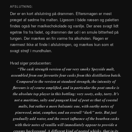
AFSLUTNING:
Der er en kort afslutning på drammen. Eftersmagen er mest
præget af sødme fra malten. Ligesom i både næsen og paletten
findes også her mælkechokolade og vanilje. Der anes svagt lidt
egetræ fra fra fadet, og drammen dør ud i en smule bitterhed på
tungen. Der mærkes en fin varme fra alkoholen. Røgen er
nærmest ikke at finde i afslutningen, og mærkes kun som et
svagt strejf i mundhulen.
Hvad siger producenten:
“The cask strength version of our very smoky Speyside malt,
assembled from our favourite four casks from this distillation batch.
Compared to the version at standard strength, the intensity of
flavours is of course amplified, and in particular the peat smoke is
the absolute top player in this bottling: very sooty, ashy, tarry. It’s
not a maritime, salty and pungent kind of peat as that of coastal
malts, but rather a more balsamic one, with earthy notes of
pinewood, mint, camphor, and an overall “dark” note. But just
gradually add water, and the sweet influence of the bourbon casks
with their notes of vanilla will immediately appear to provide a
creamy background. A different kind of peated whisky, that in its