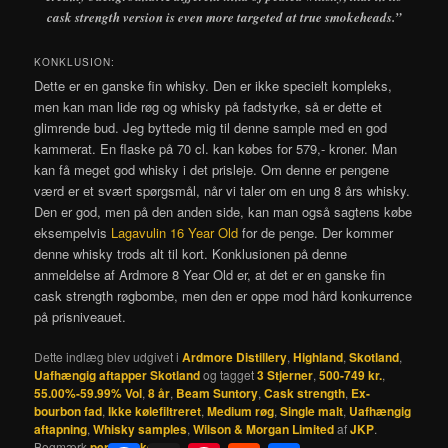
cask strength version is even more targeted at true smokeheads.”
KONKLUSION:
Dette er en ganske fin whisky. Den er ikke specielt kompleks,
men kan man lide røg og whisky på fadstyrke, så er dette et
glimrende bud. Jeg byttede mig til denne sample med en god
kammerat. En flaske på 70 cl. kan købes for 579,- kroner. Man
kan få meget god whisky i det prisleje. Om denne er pengene
værd er et svært spørgsmål, når vi taler om en ung 8 års whisky.
Den er god, men på den anden side, kan man også sagtens købe
eksempelvis
Lagavulin 16 Year Old
for de penge. Der kommer
denne whisky trods alt til kort. Konklusionen på denne
anmeldelse af Ardmore 8 Year Old er, at det er en ganske fin
cask strength røgbombe, men den er oppe mod hård konkurrence
på prisniveauet.
Dette indlæg blev udgivet i
Ardmore Distillery
,
Highland
,
Skotland
,
Uafhængig aftapper Skotland
og tagget
3 Stjerner
,
500-749 kr.
,
55.00%-59.99% Vol
,
8 år
,
Beam Suntory
,
Cask strength
,
Ex-
bourbon fad
,
Ikke kølefiltreret
,
Medium røg
,
Single malt
,
Uafhængig
aftapning
,
Whisky samples
,
Wilson & Morgan Limited
af
JKP
.
Bogmærk
permalinket
.