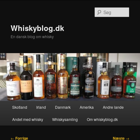
Fortsæt
til
Søg
primært
indhold
Whiskyblog.dk
En dansk blog om whisky
Hovedmenu
Skotland
Irland
Danmark
Amerika
Andre lande
Andet med whisky
Whiskysamling
Om whiskyblog.dk
Indlægsnavigation
←
Forrige
Næste
→