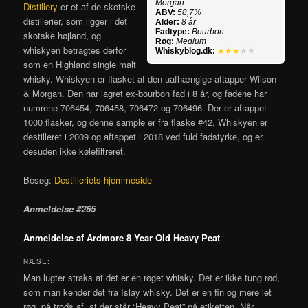
Morgan
Distillery
er et af de skotske
ABV:
58,7%
distillerier, som ligger i det
Alder:
8 år
Fadtype:
Bourbon
skotske højland, og
Røg:
Medium
whiskyen betragtes derfor
Whiskyblog.dk:
★★★
★★
som en Highland single malt
whisky. Whiskyen er flasket af den uafhængige aftapper Wilson
& Morgan. Den har lagret ex-bourbon fad i 8 år, og fadene har
numrene 706454, 706458, 706472 og 706496. Der er aftappet
1000 flasker, og denne sample er fra flaske #42. Whiskyen er
destilleret i 2009 og aftappet i 2018 ved fuld fadstyrke, og er
desuden ikke kølefiltreret.
Besøg:
Destilleriets hjemmeside
Anmeldelse #265
Anmeldelse af Ardmore 8 Year Old Heavy Peat
NÆSE:
Man lugter straks at det er en røget whisky. Det er ikke tung rød,
som man kender det fra Islay whisky. Det er en fin og mere let
røg, på trods af, at der står “Heavy Peat” på etiketten. Når