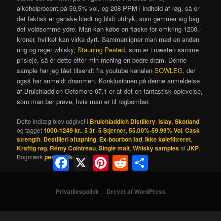
alkoholprocent på 59,5% vol, og 208 PPM i indhold af røg, så er
det faktisk et ganske blødt og blidt utdryk, som gemmer sig bag
det voldsomme ydre. Man kan købe en flaske for omkring 1200,-
kroner, hvilket kan virke dyrt. Sammenligner man med en anden
ung og røget whisky,
Stauning Peated
, som er i næsten samme
prisleje, så er dette efter min mening en bedre dram. Denne
sample har jeg fået tilsendt fra youtube kanalen
SOWLEG
, der
også har anmeldt drammen. Konklusionen på denne anmeldelse
af Bruichladdich Octomore 07.1 er at det en fantastisk oplevelse,
som man bør prøve, hvis man er til røgbomber.
Dette indlæg blev udgivet i
Bruichladdich Distillery
,
Islay
,
Skotland
og tagget
1000-1249 kr.
,
5 år
,
5 Stjerner
,
55.00%-59.99% Vol
,
Cask
strength
,
Destilleri aftapning
,
Ex-bourbon fad
,
Ikke kølefiltreret
,
Kraftig røg
,
Rémy Cointreau
,
Single malt
,
Whisky samples
af
JKP
.
Bogmærk
permalinket
.
Facebook
X
Pinterest
Reddit
Share
Privatlivspolitik
Drevet af WordPress