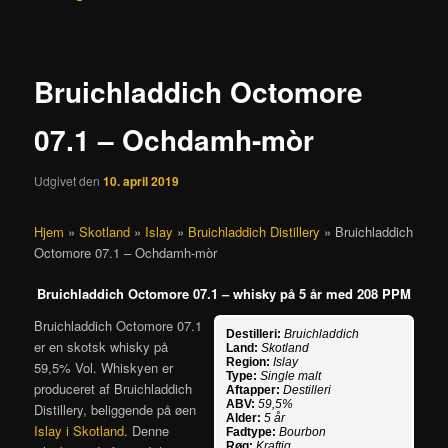
Bruichladdich Octomore
07.1 – Ochdamh-mòr
Udgivet den
10. april 2019
Hjem
»
Skotland
»
Islay
»
Bruichladdich Distillery
»
Bruichladdich
Octomore 07.1 – Ochdamh-mòr
Bruichladdich Octomore 07.1 – whisky på 5 år med 208 PPM
Bruichladdich Octomore 07.1
Destilleri:
Bruichladdich
er en skotsk whisky på
Land:
Skotland
Region:
Islay
59,5% Vol. Whiskyen er
Type:
Single malt
produceret af Bruichladdich
Aftapper:
Destilleri
ABV:
59,5%
Distillery, beliggende på øen
Alder:
5 år
Islay i Skotland
. Denne
Fadtype:
Bourbon
Røg:
Kraftig