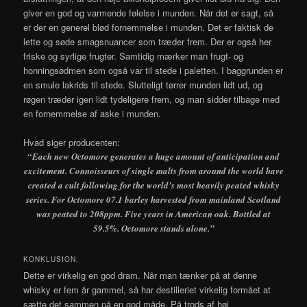
giver en god og varmende følelse i munden. Når det er sagt, så
er der en generel blød fornemmelse i munden. Det er faktisk de
lette og søde smagsnuancer som træder frem. Der er også her
friske og syrlige frugter. Samtidig mærker man frugt- og
honningsødmen som også var til stede i paletten. I baggrunden er
en smule lakrids til stede. Slutteligt tørrer munden lidt ud, og
røgen træder igen lidt tydeligere frem, og man sidder tilbage med
en fornemmelse af aske i munden.
Hvad siger producenten:
“Each new Octomore generates a huge amount of anticipation and
excitement. Connoisseurs of single malts from around the world have
created a cult following for the world’s most heavily peated whisky
series. For Octomore 07.1 barley harvested from mainland Scotland
was peated to 208ppm. Five years in American oak. Bottled at
59.5%. Octomore stands alone.”
KONKLUSION:
Dette er virkelig en god dram. Når man tænker på at denne
whisky er fem år gammel, så har destilleriet virkelig formået at
sætte det sammen på en god måde. På trods af høj