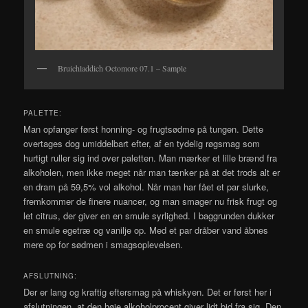
Bruichladdich Octomore 07.1 – Sample
PALETTE:
Man opfanger først honning- og frugtsødme på tungen. Dette
overtages dog umiddelbart efter, af en tydelig røgsmag som
hurtigt ruller sig ind over paletten. Man mærker et lille brænd fra
alkoholen, men ikke meget når man tænker på at det trods alt er
en dram på 59,5% vol alkohol. Når man har fået et par slurke,
fremkommer de finere nuancer, og man smager nu frisk frugt og
let citrus, der giver en en smule syrlighed. I baggrunden dukker
en smule egetræ og vanilje op. Med et par dråber vand åbnes
mere op for sødmen i smagsoplevelsen.
AFSLUTNING:
Der er lang og kraftig eftersmag på whiskyen. Det er først her i
afslutningen, at den høje alkoholprocent giver lidt bid fra sig. Den