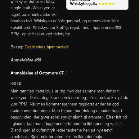
whisky er derfor en Islay
Whiskyblog.dk:
★★★★★
single malt. Whiskyen er
lagret på amerikanske ex-
bourbon fad. Whiskyen er 5 år gammel, og er endvidere ikke
kølefiltreret. Whiskyen er kraftigt røget, med imponerende 208
PPM, og er flasket ved fadstyrke.
Besøg:
Destilleriets hjemmeside
Anmeldelse #58
Anmeldelse af Octomore 07.1
NÆSE:
Man rammes naturligvis af røg med det samme man dufter til
whiskyen. Det er dog ikke en voldsom røg, når man tænker på de
208 PPM. Når man kommer igennem røgsløret er der en god
sødme over drammen. Man fornemmer frisk og umoden frugt i
baggrunden, der giver et let syrligt tilsnit til aromaen. Efter lidt tid
i glasset kan man i baggrunden fornemme lidt kanel og vanilje.
Blandingen af duftindtryk leder tankerne hen på ny-tændt
pibetobak. Sjovt nok fornemmer man ikke den høje