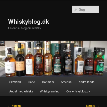
Fortsæt
til
Søg
primært
indhold
Whiskyblog.dk
En dansk blog om whisky
Hovedmenu
Skotland
Irland
Danmark
Amerika
Andre lande
Andet med whisky
Whiskysamling
Om whiskyblog.dk
Indlægsnavigation
←
Forrige
Næste
→