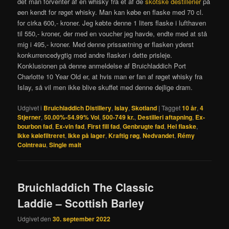
det man forventer af en whisky fra et af de
skotske destillerier
på
øen kendt for røget whisky. Man kan købe en flaske med 70 cl.
for cirka 600,- kroner. Jeg købte denne 1 liters flaske i lufthaven
til 550,- kroner, der med en voucher jeg havde, endte med at stå
mig i 495,- kroner. Med denne prissætning er flasken yderst
konkurrencedygtig med andre flasker i dette prisleje.
Konklusionen på denne anmeldelse af Bruichladdich Port
Charlotte 10 Year Old er, at hvis man er fan af røget whisky fra
Islay, så vil men ikke blive skuffet med denne dejlige dram.
Udgivet i
Bruichladdich Distillery
,
Islay
,
Skotland
|
Tagget
10 år
,
4
Stjerner
,
50.00%-54.99% Vol
,
500-749 kr.
,
Destilleri aftapning
,
Ex-
bourbon fad
,
Ex-vin fad
,
First fill fad
,
Genbrugte fad
,
Hel flaske
,
Ikke kølefiltreret
,
Ikke på lager
,
Kraftig røg
,
Nedvandet
,
Rémy
Cointreau
,
Single malt
Bruichladdich The Classic
Laddie – Scottish Barley
Udgivet den
30. september 2022