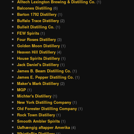
Alltech Lexington Brewing & Distilling Co.
(1)
b
a
a
e
Balcones Distilling
(6)
o
d
g
r
Barton 1792 Distillery
(1)
Buffalo Trace Distillery
(2)
o
s
r
e
Bulleit Distilling Co.
(1)
k
a
s
FEW Spirits
(1)
Four Roses Distillery
(3)
m
t
Golden Moon Distillery
(1)
Heaven Hill Distillery
(4)
House Spirits Distillery
(1)
Jack Daniel's Distillery
(1)
James B. Beam Distilling Co.
(1)
James E. Pepper Distilling Co.
(1)
Maker's Mark Distillery
(2)
MGP
(1)
Michter's Distillery
(1)
New York Distilling Company
(1)
Old Forester Distilling Company
(1)
Rock Town Distillery
(1)
Smooth Ambler Spirits
(1)
Uafhængig aftapper Amerika
(4)
WhistlePig Distillery
(1)