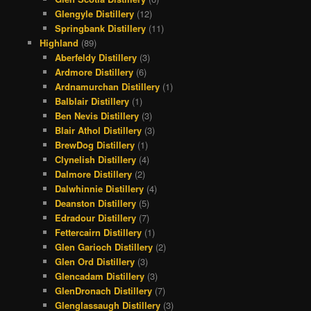
Glengyle Distillery
(12)
Springbank Distillery
(11)
Highland
(89)
Aberfeldy Distillery
(3)
Ardmore Distillery
(6)
Ardnamurchan Distillery
(1)
Balblair Distillery
(1)
Ben Nevis Distillery
(3)
Blair Athol Distillery
(3)
BrewDog Distillery
(1)
Clynelish Distillery
(4)
Dalmore Distillery
(2)
Dalwhinnie Distillery
(4)
Deanston Distillery
(5)
Edradour Distillery
(7)
Fettercairn Distillery
(1)
Glen Garioch Distillery
(2)
Glen Ord Distillery
(3)
Glencadam Distillery
(3)
GlenDronach Distillery
(7)
Glenglassaugh Distillery
(3)