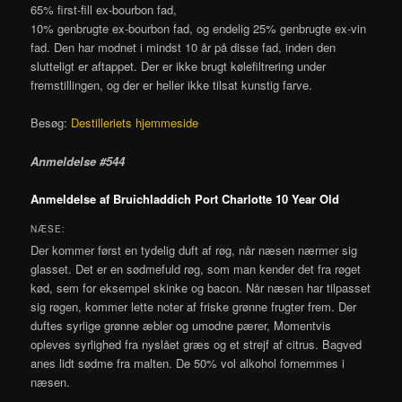
65% first-fill ex-bourbon fad,
10% genbrugte ex-bourbon fad, og endelig 25% genbrugte ex-vin
fad. Den har modnet i mindst 10 år på disse fad, inden den
slutteligt er aftappet. Der er ikke brugt kølefiltrering under
fremstillingen, og der er heller ikke tilsat kunstig farve.
Besøg:
Destilleriets hjemmeside
Anmeldelse #544
Anmeldelse af Bruichladdich Port Charlotte 10 Year Old
NÆSE:
Der kommer først en tydelig duft af røg, når næsen nærmer sig
glasset. Det er en sødmefuld røg, som man kender det fra røget
kød, sem for eksempel skinke og bacon. Når næsen har tilpasset
sig røgen, kommer lette noter af friske grønne frugter frem. Der
duftes syrlige grønne æbler og umodne pærer, Momentvis
opleves syrlighed fra nyslået græs og et strejf af citrus. Bagved
anes lidt sødme fra malten. De 50% vol alkohol fornemmes i
næsen.