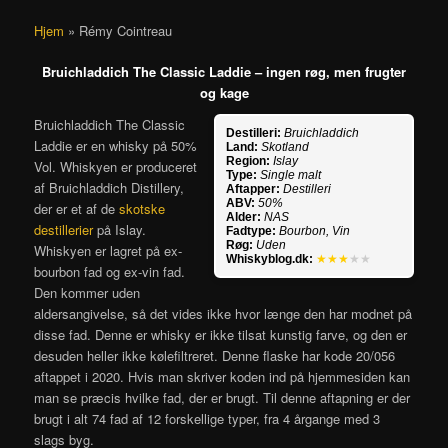
Hjem
»
Rémy Cointreau
Bruichladdich The Classic Laddie – ingen røg, men frugter
og kage
Bruichladdich The Classic
Destilleri:
Bruichladdich
Laddie er en whisky på 50%
Land:
Skotland
Region:
Islay
Vol. Whiskyen er produceret
Type:
Single malt
af Bruichladdich Distillery,
Aftapper:
Destilleri
ABV:
50%
der er et af de
skotske
Alder:
NAS
destillerier
på Islay.
Fadtype:
Bourbon, Vin
Røg:
Uden
Whiskyen er lagret på ex-
Whiskyblog.dk:
★★★
★★
bourbon fad og ex-vin fad.
Den kommer uden
aldersangivelse, så det vides ikke hvor længe den har modnet på
disse fad. Denne er whisky er ikke tilsat kunstig farve, og den er
desuden heller ikke kølefiltreret. Denne flaske har kode 20/056
aftappet i 2020. Hvis man skriver koden ind på hjemmesiden kan
man se præcis hvilke fad, der er brugt. Til denne aftapning er der
brugt i alt 74 fad af 12 forskellige typer, fra 4 årgange med 3
slags byg.