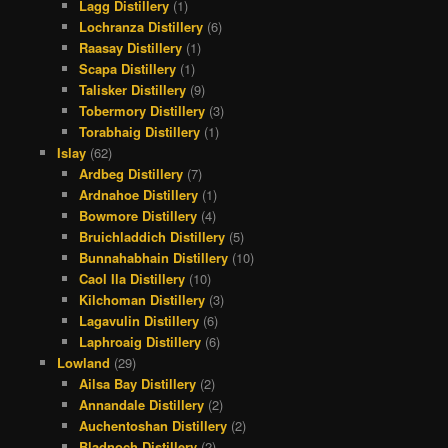
Lagg Distillery
(1)
Lochranza Distillery
(6)
Raasay Distillery
(1)
Scapa Distillery
(1)
Talisker Distillery
(9)
Tobermory Distillery
(3)
Torabhaig Distillery
(1)
Islay
(62)
Ardbeg Distillery
(7)
Ardnahoe Distillery
(1)
Bowmore Distillery
(4)
Bruichladdich Distillery
(5)
Bunnahabhain Distillery
(10)
Caol Ila Distillery
(10)
Kilchoman Distillery
(3)
Lagavulin Distillery
(6)
Laphroaig Distillery
(6)
Lowland
(29)
Ailsa Bay Distillery
(2)
Annandale Distillery
(2)
Auchentoshan Distillery
(2)
Bladnoch Distillery
(2)