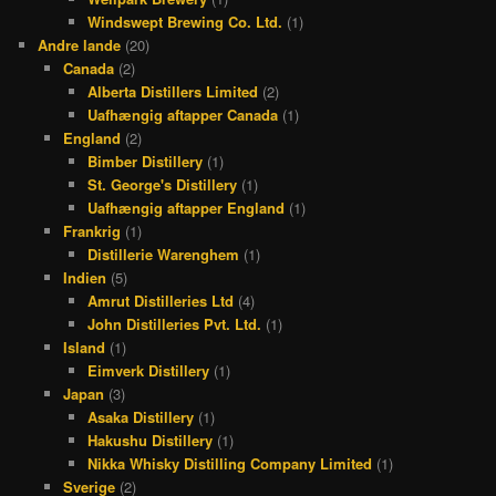
Windswept Brewing Co. Ltd.
(1)
Andre lande
(20)
Canada
(2)
Alberta Distillers Limited
(2)
Uafhængig aftapper Canada
(1)
England
(2)
Bimber Distillery
(1)
St. George's Distillery
(1)
Uafhængig aftapper England
(1)
Frankrig
(1)
Distillerie Warenghem
(1)
Indien
(5)
Amrut Distilleries Ltd
(4)
John Distilleries Pvt. Ltd.
(1)
Island
(1)
Eimverk Distillery
(1)
Japan
(3)
Asaka Distillery
(1)
Hakushu Distillery
(1)
Nikka Whisky Distilling Company Limited
(1)
Sverige
(2)