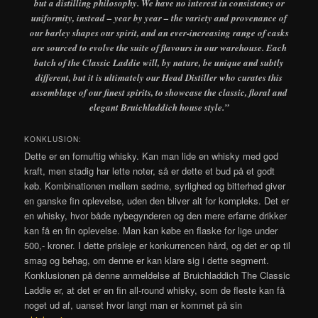
but a distilling philosophy. We have no interest in consistency or
uniformity, instead – year by year – the variety and provenance of
our barley shapes our spirit, and an ever-increasing range of casks
are sourced to evolve the suite of flavours in our warehouse. Each
batch of the Classic Laddie will, by nature, be unique and subtly
different, but it is ultimately our Head Distiller who curates this
assemblage of our finest spirits, to showcase the classic, floral and
elegant Bruichladdich house style.”
KONKLUSION:
Dette er en fornuftig whisky. Kan man lide en whisky med god
kraft, men stadig har lette noter, så er dette et bud på et godt
køb. Kombinationen mellem sødme, syrlighed og bitterhed giver
en ganske fin oplevelse, uden den bliver alt for kompleks. Det er
en whisky, hvor både nybegynderen og den mere erfarne drikker
kan få en fin oplevelse. Man kan købe en flaske for lige under
500,- kroner. I dette prisleje er konkurrencen hård, og det er op til
smag og behag, om denne er kan klare sig i dette segment.
Konklusionen på denne anmeldelse af Bruichladdich The Classic
Laddie er, at det er en fin all-round whisky, som de fleste kan få
noget ud af, uanset hvor langt man er kommet på sin