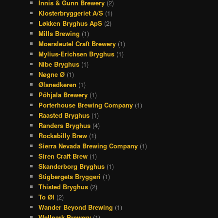
Innis & Gunn Brewery
(2)
Klosterbryggeriet A/S
(1)
Løkken Bryghus ApS
(2)
Mills Brewing
(1)
Moersleutel Craft Brewery
(1)
Mylius-Erichsen Bryghus
(1)
Nibe Bryghus
(1)
Nøgne Ø
(1)
Ølsnedkeren
(1)
Põhjala Brewery
(1)
Porterhouse Brewing Company
(1)
Raasted Bryghus
(1)
Randers Bryghus
(4)
Rockabilly Brew
(1)
Sierra Nevada Brewing Company
(1)
Siren Craft Brew
(1)
Skanderborg Bryghus
(1)
Stigbergets Bryggeri
(1)
Thisted Bryghus
(2)
To Øl
(2)
Wander Beyond Brewing
(1)
Wellpark Brewery
(1)