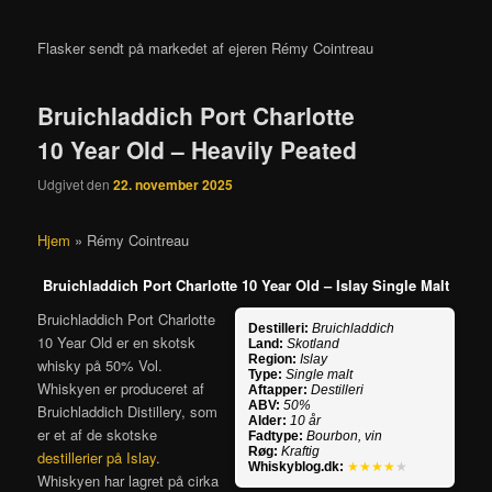
Flasker sendt på markedet af ejeren Rémy Cointreau
Bruichladdich Port Charlotte
10 Year Old – Heavily Peated
Udgivet den
22. november 2025
Hjem
»
Rémy Cointreau
Bruichladdich Port Charlotte 10 Year Old – Islay Single Malt
Bruichladdich Port Charlotte
Destilleri:
Bruichladdich
10 Year Old er en skotsk
Land:
Skotland
Region:
Islay
whisky på 50% Vol.
Type:
Single malt
Whiskyen er produceret af
Aftapper:
Destilleri
ABV:
50%
Bruichladdich Distillery, som
Alder:
10 år
er et af de skotske
Fadtype:
Bourbon, vin
Røg:
Kraftig
destillerier på Islay
.
Whiskyblog.dk:
★★★★
★
Whiskyen har lagret på cirka