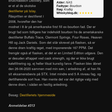
Bruichladdich Distillery, som
Alder:
NAS
er et af de skotske
Fadtype:
Bourbon
Røg:
Kraftig
destillerier på Islay
.
Whiskyblog.dk:
★★★★★
Råspritten er destilleret i
2008, hvorefter den har
modnet i 8 år på amerikanske first fill ex-bourbon fad. Der er
brugt fad som tidligere har indeholdt bourbon fra de ameriakanske
destillerier Buffalo Trace, Clermont Springs, Four Roses, Heaven
Hill og Jack Daniels. Som det står skrevet på flasken, så er
denne dram kraftig røget, med imponerende 167 PPM. Det
fremgår også af flasken, at det er en Limited Edition udgave. Den
er desuden aftappet ved cask strength, og der er ikke brugt
kølefiltrering og, ej heller tilsat kunstig farve. Flasken blev åbnet
den 26-06-2020 sammen med min søn, i anledning af, at han fik
sit eksamensbevis på STX. Intet mindre end 5 A niveau fag, og
dertilhørende sort hue. Han mente det var det rigtige valg med
denne dram, i sådan en festlig anledning.
Besøg:
Destilleriets hjemmeside
Anmeldelse #313