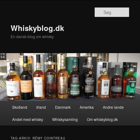
Fortsæt
Fortsæt
til
til
Søg
primært
sekundært
indhold
indhold
Whiskyblog.dk
En dansk blog om whisky
Hovedmenu
Skotland
Irland
Danmark
Amerika
Andre lande
Andet med whisky
Whiskysamling
Om whiskyblog.dk
TAG-ARKIV:
RÉMY COINTREAU