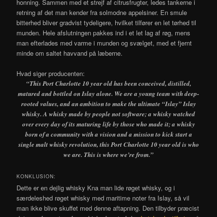
honning. Sammen med et strejf af citrusfrugter, ledes tankerne i
retning af det man kender fra solmodne appelsiner. En smule
bitterhed bliver gradvist tydeligere, hvilket tilfører en let tørhed til
munden. Hele afslutningen pakkes ind i et let lag af røg, mens
man efterlades med varme i munden og svælget, med et fjernt
minde om saltet havvand på læberne.
Hvad siger producenten:
“This Port Charlotte 10 year old has been conceived, distilled,
matured and bottled on Islay alone. We are a young team with deep-
rooted values, and an ambition to make the ultimate “Islay” Islay
whisky. A whisky made by people not software; a whisky watched
over every day of its maturing life by those who made it; a whisky
born of a community with a vision and a mission to kick start a
single malt whisky revolution, this Port Charlotte 10 year old is who
we are. This is where we’re from.”
KONKLUSION:
Dette er en dejlig whisky Kna man lide røget whisky, og i
særdeleshed røget whisky med maritime noter fra Islay, så vil
man ikke blive skuffet med denne aftapning. Den tilbyder præcist