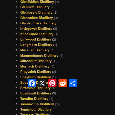
Glenfiddich Distillery
(4)
Glenlivet Distillery
(2)
Glenlossie Distillery
(2)
Glenrothes Distillery
(3)
Glentauchers Distillery
(3)
Inchgower Distillery
(2)
Knockando Distillery
(1)
Linkwood Distillery
(2)
Longmorn Distillery
(1)
Macallan Distillery
(4)
Mannochmore Distillery
(1)
Miltonduff Distillery
(1)
Mortlach Distillery
(5)
Pittyvaich Distillery
(2)
Speyburn Distillery
(1)
Facebook
X
Pinterest
Reddit
Share
Speyside Distillery
(1)
Strathisla Distillery
(1)
Strathmill Distillery
(3)
Tamdhu Distillery
(1)
Tamnavulin Distillery
(1)
Tomintoul Distillery
(4)
Tormore Distillery
(1)