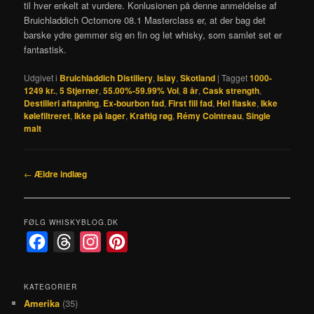
til hver enkelt at vurdere. Konlusionen på denne anmeldelse af
Bruichladdich Octomore 08.1 Masterclass er, at der bag det
barske ydre gemmer sig en fin og let whisky, som samlet set er
fantastisk.
Udgivet i
Bruichladdich Distillery
,
Islay
,
Skotland
|
Tagget
1000-
1249 kr.
,
5 Stjerner
,
55.00%-59.99% Vol
,
8 år
,
Cask strength
,
Destilleri aftapning
,
Ex-bourbon fad
,
First fill fad
,
Hel flaske
,
Ikke
kølefiltreret
,
Ikke på lager
,
Kraftig røg
,
Rémy Cointreau
,
Single
malt
Indlægsnavigation
←
Ældre indlæg
FØLG WHISKYBLOG.DK
F
T
I
P
a
h
n
i
c
r
s
n
KATEGORIER
Amerika
(35)
e
e
t
t