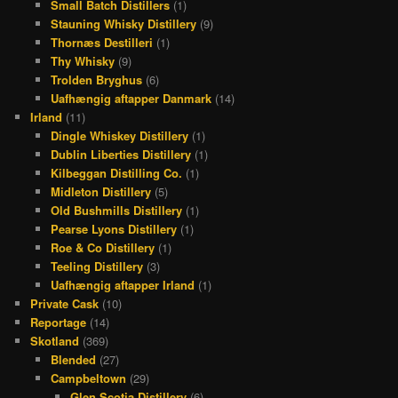
Small Batch Distillers
(1)
Stauning Whisky Distillery
(9)
Thornæs Destilleri
(1)
Thy Whisky
(9)
Trolden Bryghus
(6)
Uafhængig aftapper Danmark
(14)
Irland
(11)
Dingle Whiskey Distillery
(1)
Dublin Liberties Distillery
(1)
Kilbeggan Distilling Co.
(1)
Midleton Distillery
(5)
Old Bushmills Distillery
(1)
Pearse Lyons Distillery
(1)
Roe & Co Distillery
(1)
Teeling Distillery
(3)
Uafhængig aftapper Irland
(1)
Private Cask
(10)
Reportage
(14)
Skotland
(369)
Blended
(27)
Campbeltown
(29)
Glen Scotia Distillery
(6)