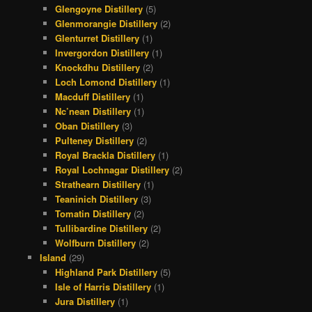
Glengoyne Distillery
(5)
Glenmorangie Distillery
(2)
Glenturret Distillery
(1)
Invergordon Distillery
(1)
Knockdhu Distillery
(2)
Loch Lomond Distillery
(1)
Macduff Distillery
(1)
Nc’nean Distillery
(1)
Oban Distillery
(3)
Pulteney Distillery
(2)
Royal Brackla Distillery
(1)
Royal Lochnagar Distillery
(2)
Strathearn Distillery
(1)
Teaninich Distillery
(3)
Tomatin Distillery
(2)
Tullibardine Distillery
(2)
Wolfburn Distillery
(2)
Island
(29)
Highland Park Distillery
(5)
Isle of Harris Distillery
(1)
Jura Distillery
(1)