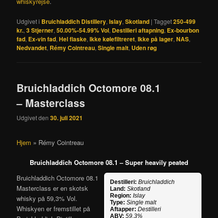
whiskyrejse
.
Udgivet i
Bruichladdich Distillery
,
Islay
,
Skotland
|
Tagget
250-499
kr.
,
3 Stjerner
,
50.00%-54.99% Vol
,
Destilleri aftapning
,
Ex-bourbon
fad
,
Ex-vin fad
,
Hel flaske
,
Ikke kølefiltreret
,
Ikke på lager
,
NAS
,
Nedvandet
,
Rémy Cointreau
,
Single malt
,
Uden røg
Bruichladdich Octomore 08.1
– Masterclass
Udgivet den
30. juli 2021
Hjem
»
Rémy Cointreau
Bruichladdich Octomore 08.1 – Super heavily peated
Bruichladdich Octomore 08.1
Destilleri:
Bruichladdich
Masterclass er en skotsk
Land:
Skotland
Region:
Islay
whisky på 59,3% Vol.
Type:
Single malt
Whiskyen er fremstillet på
Aftapper:
Destilleri
ABV:
59,3%