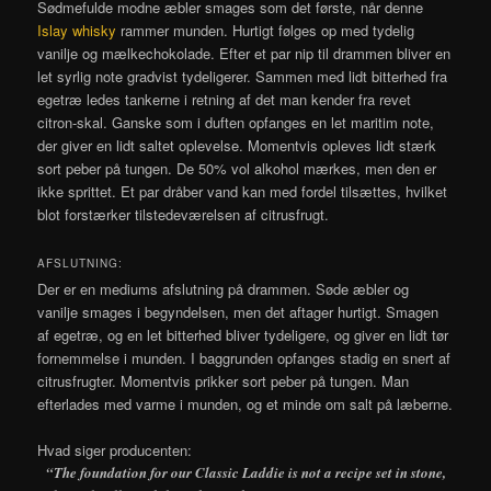
Sødmefulde modne æbler smages som det første, når denne
Islay whisky
rammer munden. Hurtigt følges op med tydelig
vanilje og mælkechokolade. Efter et par nip til drammen bliver en
let syrlig note gradvist tydeligerer. Sammen med lidt bitterhed fra
egetræ ledes tankerne i retning af det man kender fra revet
citron-skal. Ganske som i duften opfanges en let maritim note,
der giver en lidt saltet oplevelse. Momentvis opleves lidt stærk
sort peber på tungen. De 50% vol alkohol mærkes, men den er
ikke sprittet. Et par dråber vand kan med fordel tilsættes, hvilket
blot forstærker tilstedeværelsen af citrusfrugt.
AFSLUTNING:
Der er en mediums afslutning på drammen. Søde æbler og
vanilje smages i begyndelsen, men det aftager hurtigt. Smagen
af egetræ, og en let bitterhed bliver tydeligere, og giver en lidt tør
fornemmelse i munden. I baggrunden opfanges stadig en snert af
citrusfrugter. Momentvis prikker sort peber på tungen. Man
efterlades med varme i munden, og et minde om salt på læberne.
Hvad siger producenten:
“The foundation for our Classic Laddie is not a recipe set in stone,