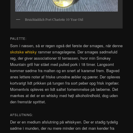
Bruichladdich Port Charlotte 10 Year Old
PALETTE:
Som i næsen, så er røgen også det første der smages, når denne
skotske whisky
rammer smagsløgene. Der smages sødmefuld
røg, der giver associationer til terrassen, hvor min Smokey
Mountain grill har stået med pulled pork i 18 timer. Langsomt
kommer sødme fra malten og en snert af karamel frem. Bagved
anes lettere noter af friske umodne æbler og pærer. Der opleves
kortvarigt lidt prikken på tungen fra sort peber opg frisk ingefær.
Momentvis opleves en lidt saltet fornemmelse på læberne. Det
mærkes at det er en whisky med højt alkoholindhold, dog uden
den fremstår sprittet.
AFSLUTNING:
Der er en medium afslutning på whiskyen. Der er stadig tydelig
sødme i munden, der nu mere minder om det man kender fra