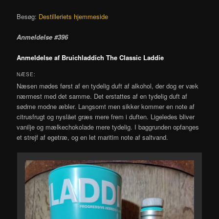
Besøg:
Destilleriets hjemmeside
Anmeldelse #396
Anmeldelse af Bruichladdich The Classic Laddie
NÆSE:
Næsen mødes først af en tydelig duft af alkohol, der dog er væk
nærmest med det samme. Det erstattes af en tydelig duft af
sødme modne æbler. Langsomt men sikker kommer en note af
citrusfrugt og nyslået græs mere frem i duften. Ligeledes bliver
vanilje og mælkechokolade mere tydelig. I baggrunden opfanges
et strejf af egetræ, og en let maritim note af saltvand.