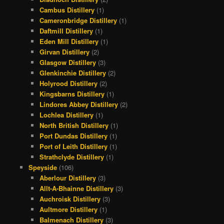
Cambus Distillery
(1)
Cameronbridge Distillery
(1)
Daftmill Distillery
(1)
Eden Mill Distillery
(1)
Girvan Distillery
(2)
Glasgow Distillery
(3)
Glenkinchie Distillery
(2)
Holyrood Distillery
(2)
Kingsbarns Distillery
(1)
Lindores Abbey Distillery
(2)
Lochlea Distillery
(1)
North British Distillery
(1)
Port Dundas Distillery
(1)
Port of Leith Distillery
(1)
Strathclyde Distillery
(1)
Speyside
(106)
Aberlour Distillery
(3)
Allt-A-Bhainne Distillery
(3)
Auchroisk Distillery
(3)
Aultmore Distillery
(1)
Balmenach Distillery
(3)