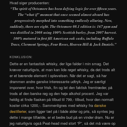
Hvad siger producenten:
“The spirit of Octomore has been defying logic for over fifteen years.
The “what if” moment that once seemed almost absurd has
progressively morphed into something endlessly alluring. Now,
suddenly, there are eight. The Octomore 08.1 edition is: 167 ppm and
was distilled in 2008 using 100% Scottish barley, from 2007 harvest.
100% matured in first fill American oak casks, including Buffalo
Trace, Clermont Springs, Four Roses, Heaven Hill & Jack Daniels.”
KONKLUSION:
Dette er en fantastisk whisky, der lige falder i min smag. Det
kræver naturligvis, at man kan lide røget whisky, da det trods alt
er et bærende element i oplevelsen. Når det er sagt, så har
drammen andre ganske interessante udtryk. Jeg er særligt
imponeret over, hvor frisk, fin og let den faktisk fremtræder, på
trods af den barske røg og den høje alkohol procent. Jeg var
heldig at finde flasken på tilbud til 799,- tilbud, hvor den normalt
koster cirka 1200,-. Sammenlignes med whisky fra
danske
destillerier
, som ligger tæt på i både alder og pris, så syntes jeg
dette i mange tilfælde, er et bedre bud på en vinder dram. Nu er
jeg naturligvis også Peat-head med stort “P”, så det må være op