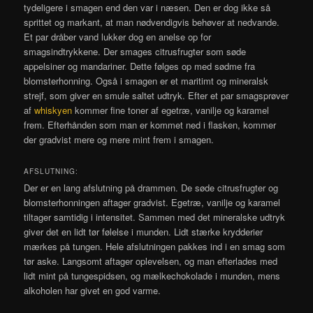
tydeligere i smagen end den var i næsen. Den er dog ikke så
sprittet og markant, at man nødvendigvis behøver at nedvande.
Et par dråber vand lukker dog en anelse op for
smagsindtrykkene. Der smages citrusfrugter som søde
appelsiner og mandariner. Dette følges op med sødme fra
blomsterhonning. Også i smagen er et maritimt og mineralsk
strejf, som giver en smule saltet udtryk. Efter et par smagsprøver
af
whiskyen
kommer fine toner af egetræ, vanilje og karamel
frem. Efterhånden som man er kommet ned i flasken, kommer
der gradvist mere og mere mint frem i smagen.
AFSLUTNING:
Der er en lang afslutning på drammen. De søde citrusfrugter og
blomsterhonningen aftager gradvist. Egetræ, vanilje og karamel
tiltager samtidig i intensitet. Sammen med det mineralske udtryk
giver det en lidt tør følelse i munden. Lidt stærke krydderier
mærkes på tungen. Hele afslutningen pakkes ind i en smag som
tør aske. Langsomt aftager oplevelsen, og man efterlades med
lidt mint på tungespidsen, og mælkechokolade i munden, mens
alkoholen har givet en god varme.