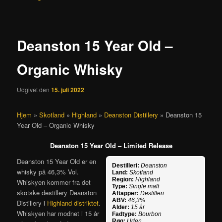
Deanston 15 Year Old –
Organic Whisky
Udgivet den
15. juli 2022
Hjem
»
Skotland
»
Highland
»
Deanston Distillery
»
Deanston 15
Year Old – Organic Whisky
Deanston 15 Year Old – Limited Release
Deanston 15 Year Old er en
Destilleri:
Deanston
whisky på 46,3% Vol.
Land:
Skotland
Region:
Highland
Whiskyen kommer fra det
Type:
Single malt
skotske destillery Deanston
Aftapper:
Destilleri
ABV:
46,3%
Distillery i
Highland distriktet
.
Alder:
15 år
Whiskyen har modnet i 15 år
Fadtype:
Bourbon
Røg:
Uden