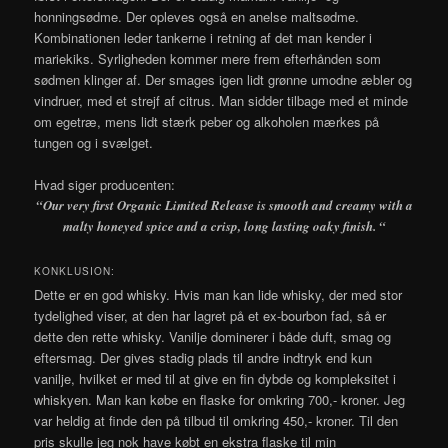
honningsødme. Der opleves også en anelse maltsødme.
Kombinationen leder tankerne i retning af det man kender i
mariekiks. Syrligheden kommer mere frem efterhånden som
sødmen klinger af. Der smages igen lidt grønne umodne æbler og
vindruer, med et strejf af citrus. Man sidder tilbage med et minde
om egetræ, mens lidt stærk peber og alkoholen mærkes på
tungen og i svælget.
Hvad siger producenten:
“Our very first Organic Limited Release is smooth and creamy with a
malty honeyed spice and a crisp, long lasting oaky finish. “
KONKLUSION:
Dette er en god whisky. Hvis man kan lide whisky, der med stor
tydelighed viser, at den har lagret på et ex-bourbon fad, så er
dette den rette whisky. Vanilje dominerer i både duft, smag og
eftersmag. Der gives stadig plads til andre indtryk end kun
vanilje, hvilket er med til at give en fin dybde og kompleksitet i
whiskyen. Man kan købe en flaske for omkring 700,- kroner. Jeg
var heldig at finde den på tilbud til omkring 450,- kroner. Til den
pris skulle jeg nok have købt en ekstra flaske til min