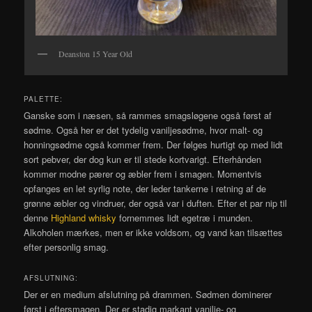
Deanston 15 Year Old
PALETTE:
Ganske som i næsen, så rammes smagsløgene også først af
sødme. Også her er det tydelig vaniljesødme, hvor malt- og
honningsødme også kommer frem. Der følges hurtigt op med lidt
sort pebver, der dog kun er til stede kortvarigt. Efterhånden
kommer modne pærer og æbler frem i smagen. Momentvis
opfanges en let syrlig note, der leder tankerne i retning af de
grønne æbler og vindruer, der også var i duften. Efter et par nip til
denne
Highland whisky
fornemmes lidt egetræ i munden.
Alkoholen mærkes, men er ikke voldsom, og vand kan tilsættes
efter personlig smag.
AFSLUTNING:
Der er en medium afslutning på drammen. Sødmen dominerer
først i eftersmagen. Der er stadig markant vanilje- og