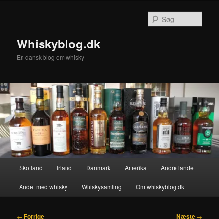
Fortsæt
til
Søg
primært
indhold
Whiskyblog.dk
En dansk blog om whisky
Hovedmenu
Skotland
Irland
Danmark
Amerika
Andre lande
Andet med whisky
Whiskysamling
Om whiskyblog.dk
Indlægsnavigation
←
Forrige
Næste
→