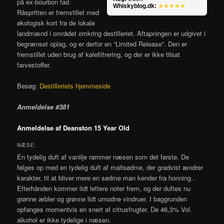
på ex-bourbon fad.
Whiskyblog.dk:
★★★★★
Råspritten er fremstillet med
økologisk kort fra de lokale
landmænd i området omkring destilleriet. Aftapningen er udgivet i
begrænset oplag, og er derfor en “Limited Release”. Den er
fremstillet uden brug af kølefiltrering, og der er ikke tilsat
farvestoffer.
Besøg:
Destilleriets hjemmeside
Anmeldelse #381
Anmeldelse af Deanston 15 Year Old
NÆSE:
En tydelig duft af vanilje rammer næsen som det første. De
følges op med en tydelig duft af maltsødme, der gradvist ændrer
karakter, til at bliver mere en sødme man kender fra honning..
Efterhånden kommer lidt lettere noter frem, og der duftes nu
grønne æbler og grønne lidt umodne vindruer. I baggrunden
opfanges momentvis en snert af citrusfrugter. De 46,3% Vol.
alkohol er ikke tydelige i næsen.