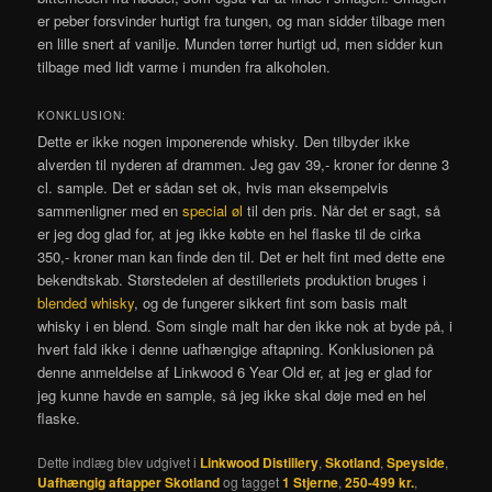
er peber forsvinder hurtigt fra tungen, og man sidder tilbage men
en lille snert af vanilje. Munden tørrer hurtigt ud, men sidder kun
tilbage med lidt varme i munden fra alkoholen.
KONKLUSION:
Dette er ikke nogen imponerende whisky. Den tilbyder ikke
alverden til nyderen af drammen. Jeg gav 39,- kroner for denne 3
cl. sample. Det er sådan set ok, hvis man eksempelvis
sammenligner med en
special øl
til den pris. Når det er sagt, så
er jeg dog glad for, at jeg ikke købte en hel flaske til de cirka
350,- kroner man kan finde den til. Det er helt fint med dette ene
bekendtskab. Størstedelen af destilleriets produktion bruges i
blended whisky
, og de fungerer sikkert fint som basis malt
whisky i en blend. Som single malt har den ikke nok at byde på, i
hvert fald ikke i denne uafhængige aftapning. Konklusionen på
denne anmeldelse af Linkwood 6 Year Old er, at jeg er glad for
jeg kunne havde en sample, så jeg ikke skal døje med en hel
flaske.
Dette indlæg blev udgivet i
Linkwood Distillery
,
Skotland
,
Speyside
,
Uafhængig aftapper Skotland
og tagget
1 Stjerne
,
250-499 kr.
,