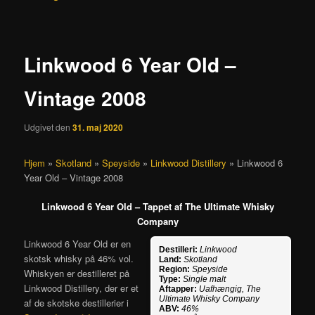
Linkwood 6 Year Old –
Vintage 2008
Udgivet den
31. maj 2020
Hjem
»
Skotland
»
Speyside
»
Linkwood Distillery
»
Linkwood 6
Year Old – Vintage 2008
Linkwood 6 Year Old – Tappet af The Ultimate Whisky
Company
Linkwood 6 Year Old er en
Destilleri:
Linkwood
skotsk whisky på 46% vol.
Land:
Skotland
Region:
Speyside
Whiskyen er destilleret på
Type:
Single malt
Linkwood Distillery, der er et
Aftapper:
Uafhængig, The
Ultimate Whisky Company
af de skotske destillerier i
ABV:
46%