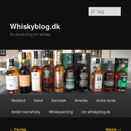
Fortsæt
til
Søg
primært
indhold
Whiskyblog.dk
En dansk blog om whisky
Hovedmenu
Skotland
Irland
Danmark
Amerika
Andre lande
Andet med whisky
Whiskysamling
Om whiskyblog.dk
Indlægsnavigation
←
Forrige
Næste
→