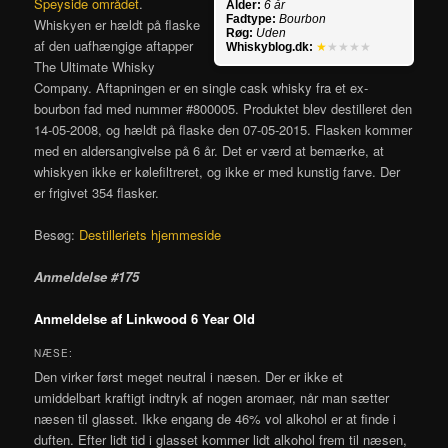
Speyside området
.
Alder:
6 år
Fadtype:
Bourbon
Whiskyen er hældt på flaske
Røg:
Uden
af den uafhængige aftapper
Whiskyblog.dk:
★
★★★★
The Ultimate Whisky
Company. Aftapningen er en single cask whisky fra et ex-
bourbon fad med nummer #800005. Produktet blev destilleret den
14-05-2008, og hældt på flaske den 07-05-2015. Flasken kommer
med en aldersangivelse på 6 år. Det er værd at bemærke, at
whiskyen ikke er kølefiltreret, og ikke er med kunstig farve. Der
er frigivet 354 flasker.
Besøg:
Destilleriets hjemmeside
Anmeldelse #175
Anmeldelse af Linkwood 6 Year Old
NÆSE:
Den virker først meget neutral i næsen. Der er ikke et
umiddelbart kraftigt indtryk af nogen aromaer, når man sætter
næsen til glasset. Ikke engang de 46% vol alkohol er at finde i
duften. Efter lidt tid i glasset kommer lidt alkohol frem til næsen,