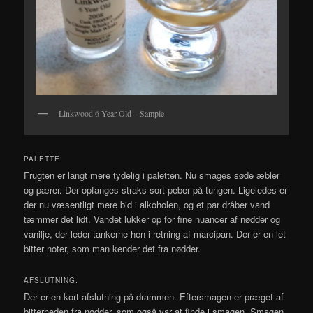
Linkwood 6 Year Old – Sample
PALETTE:
Frugten er langt mere tydelig i paletten. Nu smages søde æbler
og pærer. Der opfanges straks sort peber på tungen. Ligeledes er
der nu væsentligt mere bid i alkoholen, og et par dråber vand
tæmmer det lidt. Vandet lukker op for fine nuancer af nødder og
vanilje, der leder tankerne hen i retning af marcipan. Der er en let
bitter noter, som man kender det fra nødder.
AFSLUTNING:
Der er en kort afslutning på drammen. Eftersmagen er præget af
bitterheden fra nødder, som også var at finde i smagen. Smagen