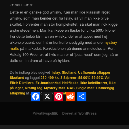
KONKLUSION:
Dette er en ganske god whisky. Kan man lide klassisk røget
whisky, som man kender det fra Islay, så vil man ikke blive
skuffet. Forventer man stor kompleksitet, så skal man nok kigge
andre steder hen. Man kan købe en flaske for cirka 500,- kroner.
For dette beløb får man en whisky, der er aftappet med høj
alkoholprocent, der fint er konkurrencedygtig med andre
mystery
malts
på markedet. Konklusionen på denne anmeldelse af Port
Askaig 100 Proof er, at hvis man er et “peat head” som jeg, så er
dette en fin dram at have på hylden.
Dette indlæg blev udgivet i
Islay
,
Skotland
,
Uafhængig aftapper
Skotland
og tagget
250-499 kr.
,
3 Stjerner
,
55.00%-59.99% Vol
,
Elixir Distillers
,
Ex-bourbon fad
,
Hel flaske
,
Ikke kølefiltreret
,
Ikke
på lager
,
Kraftig røg
,
Mystery Malt
,
NAS
,
Single malt
,
Uafhængig
aftapning
af
JKP
. Bogmærk
permalinket
.
Facebook
X
Pinterest
Reddit
Share
Privatlivspolitik
Drevet af WordPress