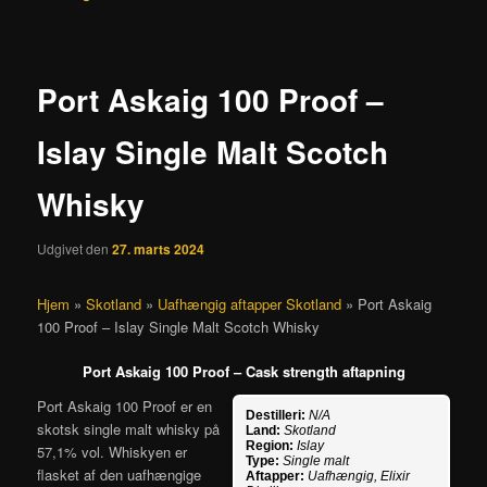
Port Askaig 100 Proof –
Islay Single Malt Scotch
Whisky
Udgivet den
27. marts 2024
Hjem
»
Skotland
»
Uafhængig aftapper Skotland
»
Port Askaig
100 Proof – Islay Single Malt Scotch Whisky
Port Askaig 100 Proof – Cask strength aftapning
Port Askaig 100 Proof er en
Destilleri:
N/A
skotsk single malt whisky på
Land:
Skotland
Region:
Islay
57,1% vol. Whiskyen er
Type:
Single malt
flasket af den uafhængige
Aftapper:
Uafhængig, Elixir