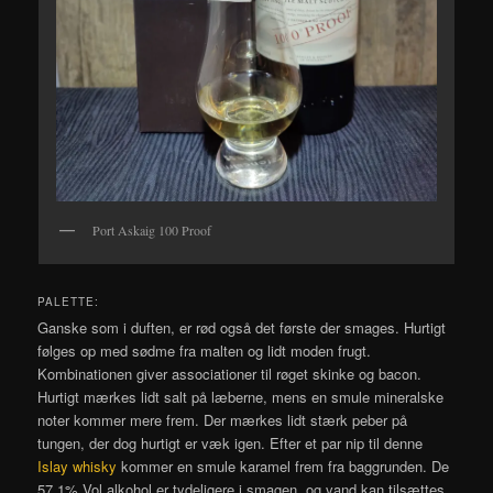
Port Askaig 100 Proof
PALETTE:
Ganske som i duften, er rød også det første der smages. Hurtigt
følges op med sødme fra malten og lidt moden frugt.
Kombinationen giver associationer til røget skinke og bacon.
Hurtigt mærkes lidt salt på læberne, mens en smule mineralske
noter kommer mere frem. Der mærkes lidt stærk peber på
tungen, der dog hurtigt er væk igen. Efter et par nip til denne
Islay whisky
kommer en smule karamel frem fra baggrunden. De
57,1% Vol alkohol er tydeligere i smagen, og vand kan tilsættes