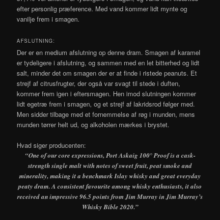
efter personlig præference. Med vand kommer lidt mynte og
vanilje frem i smagen.
AFSLUTNING:
Der er en medium afslutning op denne dram. Smagen af karamel
er tydeligere i afslutning, og sammen med en let bitterhed og lidt
salt, minder det om smagen der er at finde i ristede peanuts. Et
strejf af citrusfrugter, der også var svagt til stede i duften,
kommer frem igen i eftersmagen. Hen imod slutningen kommer
lidt egetræ frem i smagen, og et strejf af lakridsrod følger med.
Men sidder tilbage med et fornemmelse af røg i munden, mens
munden tørrer helt ud, og alkoholen mærkes i brystet.
Hvad siger producenten:
“One of our core expressions, Port Askaig 100° Proof is a cask-
strength single malt with notes of sweet fruit, peat smoke and
minerality, making it a benchmark Islay whisky and great everyday
peaty dram. A consistent favourite among whisky enthusiasts, it also
received an impressive 96.5 points from Jim Murray in Jim Murray’s
Whisky Bible 2020.”