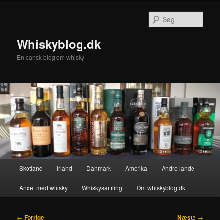
Fortsæt
til
Søg
primært
indhold
Whiskyblog.dk
En dansk blog om whisky
Hovedmenu
Skotland
Irland
Danmark
Amerika
Andre lande
Andet med whisky
Whiskysamling
Om whiskyblog.dk
Indlægsnavigation
←
Forrige
Næste
→