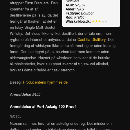
Distillers
aftapper Elixir Distillers. Den
ABV:
57,1%
kommer fra et af
Alder:
NAS
Fadtype:
Bourbon
destillerierne på Islay, da det
Røg:
Kraftig
fremgår af flasken, at det er
Whiskyblog.dk:
★★★
★★
en Islay Single Malt Scotch
Whisky. Det vides ikke hvilket destilleri, der er tale om, men
rygterne på internettet antyder. at det er
Caol Ila Distillery
. Det
fremgår dog at whiskyen ikke er kølefiltreret og er uden kunstig
farve. Den har lagret på ex-bourbon fad, men kommer uden
aldersangivelse. Navnet på whiskyen henviser til de britiske
alkoholenheder, hvor 100 proof svarer til 57,1% vol alkohol,
hvilket i dette tilfælde er cask strength.
Besøg:
Producentens hjemmeside
Anmeldelse #455
Anmeldelse af Port Askaig 100 Proof
NÆSE:
Næsen rammes først af en askelignende røg. Det minder om
duften man kender fra bålpladsen dagen efter bålet har været