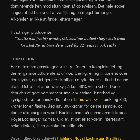
dominerende hen mod slutningen af oplevelsen. Det hele ebber
langsomt ud i en snert af vanilje, og en meget tør tunge.
Alkoholen er ikke at finde i eftersmagen.
Hvad siger producenten:
“Subtle and freshly woody, this medium-bodied single malt from
forested Royal Deeside is aged for 12 years in oak casks.”
KONKLUSION:
Her er tale om ganske god whisky. Der er fin kompleksitet, og
den er ganske udforende at drikke. Særligt er jeg imponeret over
den styrke, og det generelt kraftige udtryk, der er at finde i denne
dram. Det er flot af en whisky på kun 40% vol alkohol. Der er
desuden et godt sammenspil imellem sødme, bitterhed og
syrlighed. Det er ganske flot af en
12 års whisky
til omkring 350,-
kroner for en flaske. Jeg gav 39,- kroner for denne sample, og
den er alle pengene værd. Konklusionen på denne anmeldelse af
Royal Lochnagar 12 Year Old er, at det er et yderst interessant
bekendtskab, til en ganske fornuftig pris.
Dette indlæg blev udgivet i
Highland
,
Royal Lochnagar Distillery
,