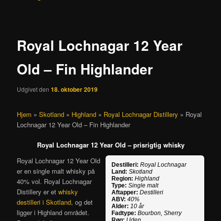
Royal Lochnagar 12 Year
Old – Fin Highlander
Udgivet den
18. oktober 2019
Hjem
»
Skotland
»
Highland
»
Royal Lochnagar Distillery
»
Royal
Lochnagar 12 Year Old – Fin Highlander
Royal Lochnagar 12 Year Old – prisrigtig whisky
Royal Lochnagar 12 Year Old
Destilleri:
Royal Lochnagar
er en single malt whisky på
Land:
Skotland
Region:
Highland
40% vol. Royal Lochnagar
Type:
Single malt
Distillery er et
whisky
Aftapper:
Destilleri
ABV:
40%
destilleri i Skotland
, og det
Alder:
10 år
ligger i Highland området.
Fadtype:
Bourbon, Sherry
Røg:
Uden