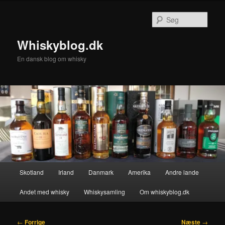
Fortsæt
til
Søg
primært
indhold
Whiskyblog.dk
En dansk blog om whisky
Hovedmenu
Skotland
Irland
Danmark
Amerika
Andre lande
Andet med whisky
Whiskysamling
Om whiskyblog.dk
Indlægsnavigation
←
Forrige
Næste
→