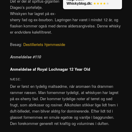
Det er del af spritus-giganten
Whiskyblog.dk:
★★★★
★
Diageo’s portefølje.
Whiskyen har lagret på ex-
sherry fad og ex-bourbon. Lagringen har varet i mindst 12 år, og
flasken kommer også med denne aldersangivelse. Denne whisky
er endvidere kølefiltreret.
Besøg:
Destilleriets hjemmeside
Anmeldelse #110
Anmeldelse af Royal Lochnagar 12 Year Old
NÆSE:
Der er først en tydelig maltsødme, når aromaen fra drammen
rammer næsen. Man fornemmer tydeligt, at whiskyen har lagret
på ex-sherry fad. Der kommer tydelige noter af tørret og sød
frugt, som abrikoser og rosiner. Alkoholen stikker lige lidt frem i
duft-billedet, men bliver aldrig for dominerende. Efter lidt tid i
glasset fornemmes en smule egetræ og vanilje i baggrunden.
Den forekommer generelt ret kraftig og voluminøs i duften.