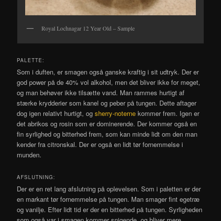
Royal Lochnagar 12 Year Old – Sample
PALETTE:
Som i duften, er smagen også ganske kraftig i sit udtryk. Der er
god power på de 40% vol alkohol, men det bliver ikke for meget,
og man behøver ikke tilsætte vand. Man rammes hurtigt af
stærke krydderier som kanel og peber på tungen. Dette aftager
dog igen relativt hurtigt, og
sherry-noterne
kommer frem. Igen er
det abrikos og rosin som er dominerende. Der kommer også en
fin syrlighed og bitterhed frem, som kan minde lidt om den man
kender fra citronskal. Der er også en lidt tør fornemmelse i
munden.
AFSLUTNING:
Der er en ret lang afslutning på oplevelsen. Som i paletten er der
en markant tør fornemmelse på tungen. Man smager fint egetræ
og vanilje. Efter lidt tid er der en bitterhed på tungen. Syrligheden
som også var i smagen kommer snigende, og bliver mere