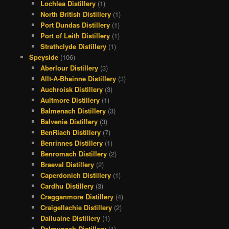
Lochlea Distillery
(1)
North British Distillery
(1)
Port Dundas Distillery
(1)
Port of Leith Distillery
(1)
Strathclyde Distillery
(1)
Speyside
(106)
Aberlour Distillery
(3)
Allt-A-Bhainne Distillery
(3)
Auchroisk Distillery
(3)
Aultmore Distillery
(1)
Balmenach Distillery
(3)
Balvenie Distillery
(3)
BenRiach Distillery
(7)
Benrinnes Distillery
(1)
Benromach Distillery
(2)
Braeval Distillery
(2)
Caperdonich Distillery
(1)
Cardhu Distillery
(3)
Cragganmore Distillery
(4)
Craigellachie Distillery
(2)
Dailuaine Distillery
(1)
Dalmunach Distillery
(1)