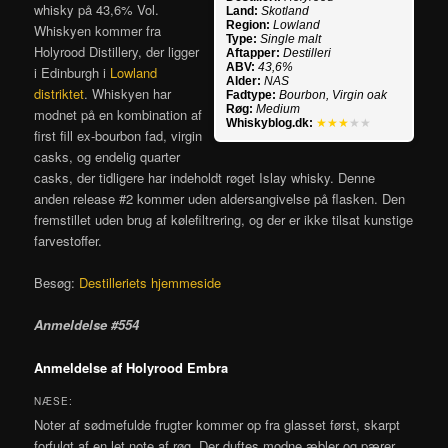
whisky på 43,6% Vol.
Land:
Skotland
Region:
Lowland
Whiskyen kommer fra
Type:
Single malt
Holyrood Distillery, der ligger
Aftapper:
Destilleri
ABV:
43,6%
i Edinburgh i
Lowland
Alder:
NAS
distriktet
. Whiskyen har
Fadtype:
Bourbon, Virgin oak
Røg:
Medium
modnet på en kombination af
Whiskyblog.dk:
★★★
★★
first fill ex-bourbon fad, virgin
casks, og endelig quarter
casks, der tidligere har indeholdt røget Islay whisky. Denne
anden release #2 kommer uden aldersangivelse på flasken. Den
fremstillet uden brug af kølefiltrering, og der er ikke tilsat kunstige
farvestoffer.
Besøg:
Destilleriets hjemmeside
Anmeldelse #554
Anmeldelse af Holyrood Embra
NÆSE:
Noter af sødmefulde frugter kommer op fra glasset først, skarpt
forfulgt af en let note af røg. Der duftes modne æbler og pærer,