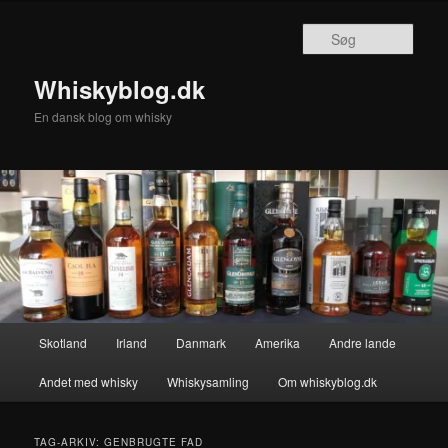
Fortsæt
Fortsæt
til
til
Søg
primært
sekundært
indhold
indhold
Whiskyblog.dk
En dansk blog om whisky
Hovedmenu
Skotland
Irland
Danmark
Amerika
Andre lande
Andet med whisky
Whiskysamling
Om whiskyblog.dk
TAG-ARKIV:
GENBRUGTE FAD