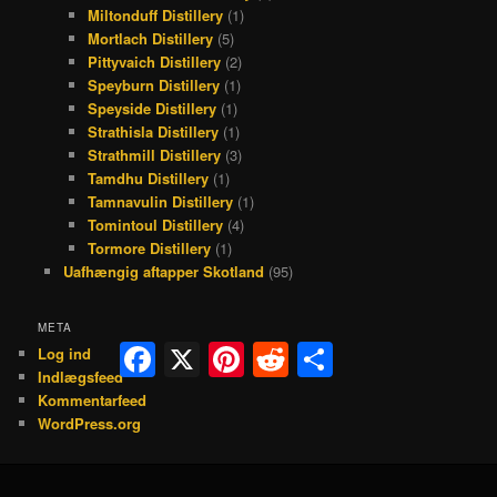
Miltonduff Distillery
(1)
Mortlach Distillery
(5)
Pittyvaich Distillery
(2)
Speyburn Distillery
(1)
Speyside Distillery
(1)
Strathisla Distillery
(1)
Strathmill Distillery
(3)
Tamdhu Distillery
(1)
Tamnavulin Distillery
(1)
Tomintoul Distillery
(4)
Tormore Distillery
(1)
Uafhængig aftapper Skotland
(95)
META
Facebook
X
Pinterest
Reddit
Share
Log ind
Indlægsfeed
Kommentarfeed
WordPress.org