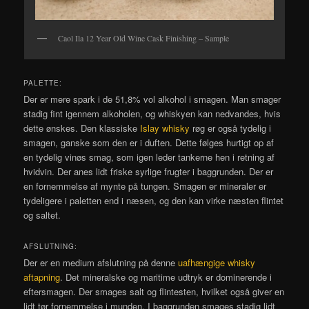
Caol Ila 12 Year Old Wine Cask Finishing – Sample
PALETTE:
Der er mere spark i de 51,8% vol alkohol i smagen. Man smager
stadig fint igennem alkoholen, og whiskyen kan nedvandes, hvis
dette ønskes. Den klassiske
Islay whisky
røg er også tydelig i
smagen, ganske som den er i duften. Dette følges hurtigt op af
en tydelig vinøs smag, som igen leder tankerne hen i retning af
hvidvin. Der anes lidt friske syrlige frugter i baggrunden. Der er
en fornemmelse af mynte på tungen. Smagen er mineraler er
tydeligere i paletten end i næsen, og den kan virke næsten flintet
og saltet.
AFSLUTNING:
Der er en medium afslutning på denne
uafhængige whisky
aftapning
. Det mineralske og maritime udtryk er dominerende i
eftersmagen. Der smages salt og flintesten, hvilket også giver en
lidt tør fornemmelse i munden. I baggrunden smages stadig lidt