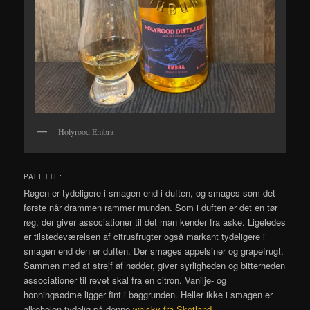
Holyrood Embra
PALETTE:
Røgen er tydeligere i smagen end i duften, og smages som det
første når drammen rammer munden. Som i duften er det en tør
røg, der giver associationer til det man kender fra aske. Ligeledes
er tilstedeværelsen af citrusfrugter også markant tydeligere i
smagen end den er duften. Der smages appelsiner og grapefrugt.
Sammen med at strejf af nødder, giver syrligheden og bitterheden
associationer til revet skal fra en citron. Vanilje- og
honningsødme ligger fint i baggrunden. Heller ikke i smagen er
alkoholen tydelig på denne
whisky fra Skotland
.