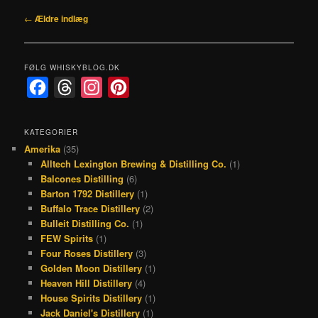
Indlægsnavigation
←
Ældre indlæg
FØLG WHISKYBLOG.DK
F
T
I
P
a
h
n
i
c
r
s
n
KATEGORIER
Amerika
(35)
e
e
t
t
Alltech Lexington Brewing & Distilling Co.
(1)
b
a
a
e
Balcones Distilling
(6)
o
d
g
r
Barton 1792 Distillery
(1)
Buffalo Trace Distillery
(2)
o
s
r
e
Bulleit Distilling Co.
(1)
k
a
s
FEW Spirits
(1)
Four Roses Distillery
(3)
m
t
Golden Moon Distillery
(1)
Heaven Hill Distillery
(4)
House Spirits Distillery
(1)
Jack Daniel's Distillery
(1)