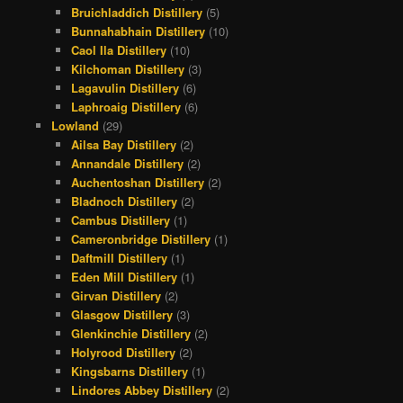
Bruichladdich Distillery
(5)
Bunnahabhain Distillery
(10)
Caol Ila Distillery
(10)
Kilchoman Distillery
(3)
Lagavulin Distillery
(6)
Laphroaig Distillery
(6)
Lowland
(29)
Ailsa Bay Distillery
(2)
Annandale Distillery
(2)
Auchentoshan Distillery
(2)
Bladnoch Distillery
(2)
Cambus Distillery
(1)
Cameronbridge Distillery
(1)
Daftmill Distillery
(1)
Eden Mill Distillery
(1)
Girvan Distillery
(2)
Glasgow Distillery
(3)
Glenkinchie Distillery
(2)
Holyrood Distillery
(2)
Kingsbarns Distillery
(1)
Lindores Abbey Distillery
(2)