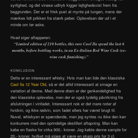
syrlighed, og det vinøse udtryk kigger lejlighedsvist frem fra
baggrunden. Der er et frisk pust at mynte på tungen, mens der
mærkes lidt prikken fra stærk peber. Oplevelsen dør ud i et
minde om tør aske.
Hvad siger aftapperen:
“Limited edition of 210 bottles, this rare Caol Ila spend the last 6
months, before bottling works, in an Ex-Italian Red Wine Cask (ex-
wine cask finnishing).”
KONKLUSION:
Dette er en interessant whisky. Hvis man kan lide den klassiske
Caol Ila 12 Year Old
, så er det altid interessant at smage en
variation af denne. Med denne dram er der genkendelighed fra
den klassiske oplevelse, men der er også tydelig påvirkning fra
afslutningen i vinfadet. Interessant nok er det mere noter af
hvidvin, og ikke rødvin, som fadet ellers har været brugt til.
Nuvel, whiskyen er spændende, men jeg syntes nu ikke den kan
konkurrere med den oprindelige destilleri aftapning. Man kan
købe en flaske for cirka 900,- kroner. Jeg købte denne sample for
20,- kroner, hvilket må siges at være en skarp pris for 3 cl.