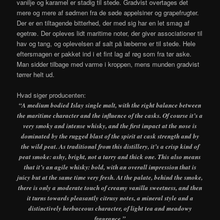
vanilje og karamel er stadig til stede. Gradvist overtages det
mere og mere af sødmen fra de søde appelsiner og grapefrugter.
Der er en tiltagende bitterhed, der med sig har en let smag af
egetræ. Der opleves lidt maritime noter, der giver associationer til
hav og tang, og oplevelsen af salt på læberne er til stede. Hele
eftersmagen er pakket ind i et fint lag af røg som fra tør aske.
Man sidder tilbage med varme i kroppen, mens munden gradvist
tørrer helt ud.
Hvad siger producenten:
“A medium bodied Islay single malt, with the right balance between
the maritime character and the influence of the casks. Of course it’s a
very smoky and intense whisky, and the first impact at the nose is
dominated by the rugged blast of the spirit at cask strength and by
the wild peat. As traditional from this distillery, it’s a crisp kind of
peat smoke: ashy, bright, not a tarry and thick one. This also means
that it’s an agile whisky: bold, with an overall impression that is
juicy but at the same time very fresh. At the palate, behind the smoke,
there is only a moderate touch of creamy vanilla sweetness, and then
it turns towards pleasantly citrusy notes, a mineral style and a
distinctively herbaceous character, of light tea and meadowy
fragrance.”