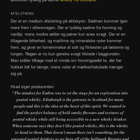
AFSLUTNING:
Der er en medium afslutning på whiskyen. Sødmen kommer igen
mere frem i eftersmagen. Der er tydelig sødme fra honning og
vanilje, mens modne æbler og pærer kun anes svagt. Der er en
tiltagende bitterhed, og maritime og mineralske noter kommer
frem, og giver en fornemmelse af salt og flintesten på læberne og
tungen. Røgen er nu kun ganske svagt tilstede i baggrunden.
Man sidder tilbage med et minde om honningsødet te, der har
trukket lidt for længe, mens noter af mælkechokolade trænger
sig på.
Hvad siger producenten:
“The mindset for Embra was to set the stage for an exploration into
peated whisky. Edinburgh is the gateway to Scotland for many
people and this is the idea at the heart of this spirit. We wanted to
find the perfect balance of bold smoky flavours and textures of
peated whisky while still being accessible to a new whisky drinker.
When someone says they don’t like peated whisky, this is the whisky
to hand to them. That doesn’t mean there isn’t something for the
seasoned peated drinkers as we have all of the hallmark flavours and