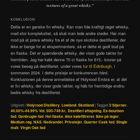
textures of a great whisky.”
KONKLUSION:
Dette er en ganske fin whisky. Kan man lide kraftigt røget whisky,
med stor kompleksitet, så skal man lede andre steder. Har man
mod på at prøve whisky fra et af de nye skotske destillerier, der
ikke er bange for at eksperimentere, så er dette et godt bud på
en flaske. Det er spændende whisky, der viser gode takter for
fremtiden. Jeg har købt denne 70 cl flaske for 615,- kroner på
vores besøg på destilleriet, under vores
tur til Edinburgh
, i
sommeren 2024. I dette prisleje er konkurrencen hård.
Konklusionen på denne anmeldelse af Holyrood Embra er, at det
er fin whisky, der viser gode takter, og håb for fremtidige endnu
bedre whisky fra destilleriet.
Udgivet i
Holyrood Distillery
,
Lowland
,
Skotland
|
Tagget
3 Stjerner
,
40.00%-44.99% Vol
,
500-749 kr.
,
Destilleri aftapning
,
Ex-bourbon
fad
,
Genbrugte fad
,
Hel flaske
,
Ikke kølefiltreret
,
Ikke på lager
,
Medium røg
,
NAS
,
Nedvandet
,
Privatejet
,
Quarter Cask fad
,
Single
malt
,
Virgin Oak fad