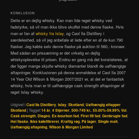
KONKLUSION:
Dette er en dejlig whisky. Kan man lide røget whisky ved
fadstyrke, så vil man ikke blive skuffet med denne flaske. Hvis
man er fan af
whisky fra Islay
, og Caol Ila Distillery i
særdeleshed, så vil jeg anbefale at lede efter en af de kun 790
flasker. Jeg købte selv denne flaske på auktion til 560,- kronaer.
Med sådan en prissætning er det virkelig en dejlig
whiskyoplevelse til prisen. Endnu en gang må det konstateres, at
der ligger mange skjulte whisky diamanter blandt de uafhængige
aftapninger. Konklusionen på denne anmeldelse af Caol Ila 2007
14 Year Old Wilson & Morgan 2007/2021 er, at det er fantastisk
whisky, hvis man er til uafhængige cask strength aftapninger af
røget Islay whisky.
Udgivet i
Caol Ila Distillery
,
Islay
,
Skotland
,
Uafhængig aftapper
Skotland
|
Tagget
14 år
,
4 Stjerner
,
500-749 kr.
,
55.00%-59.99% Vol
,
Cask strength
,
Diageo
,
Ex-bourbon fad
,
First fill fad
,
Genbrugte fad
,
Hel flaske
,
Ikke kølefiltreret
,
Kraftig røg
,
På lager
,
Single malt
,
Uafhængig aftapning
,
Wilson & Morgan Limited