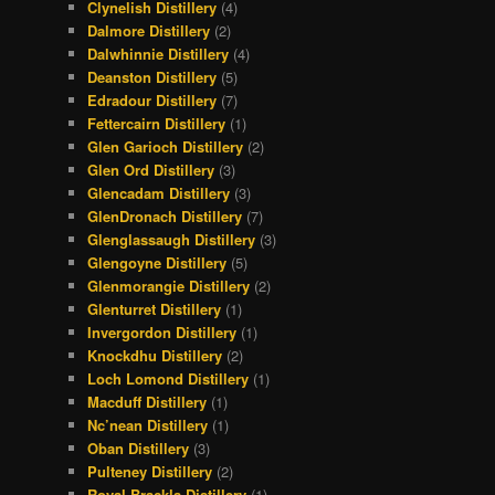
Clynelish Distillery
(4)
Dalmore Distillery
(2)
Dalwhinnie Distillery
(4)
Deanston Distillery
(5)
Edradour Distillery
(7)
Fettercairn Distillery
(1)
Glen Garioch Distillery
(2)
Glen Ord Distillery
(3)
Glencadam Distillery
(3)
GlenDronach Distillery
(7)
Glenglassaugh Distillery
(3)
Glengoyne Distillery
(5)
Glenmorangie Distillery
(2)
Glenturret Distillery
(1)
Invergordon Distillery
(1)
Knockdhu Distillery
(2)
Loch Lomond Distillery
(1)
Macduff Distillery
(1)
Nc’nean Distillery
(1)
Oban Distillery
(3)
Pulteney Distillery
(2)
Royal Brackla Distillery
(1)