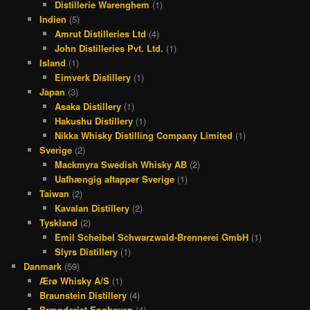
Distillerie Warenghem
(1)
Indien
(5)
Amrut Distilleries Ltd
(4)
John Distilleries Pvt. Ltd.
(1)
Island
(1)
Eimverk Distillery
(1)
Japan
(3)
Asaka Distillery
(1)
Hakushu Distillery
(1)
Nikka Whisky Distilling Company Limited
(1)
Sverige
(2)
Mackmyra Swedish Whisky AB
(2)
Uafhængig aftapper Sverige
(1)
Taiwan
(2)
Kavalan Distillery
(2)
Tyskland
(2)
Emil Scheibel Schwarzwald-Brennerei GmbH
(1)
Slyrs Distillery
(1)
Danmark
(59)
Ærø Whisky A/S
(1)
Braunstein Distillery
(4)
Brænderiet Enghaven
(4)