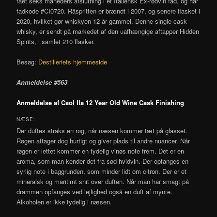
fået seks måneders afslutning i et Italiensk Ex-rødvin fad, og har
fadkode #CI0720. Råspritten er brændt i 2007, og senere flasket i
2020, hvilket gør whiskyen 12 år gammel. Denne single cask
whisky, er sendt på markedet af den uafhængige aftapper Hidden
Spirits, i samlet 210 flasker.
Besøg:
Destilleriets hjemmeside
Anmeldelse #563
Anmeldelse af Caol Ila 12 Year Old Wine Cask Finishing
NÆSE:
Der duftes straks en røg, når næsen kommer tæt på glasset.
Røgen aftager dog hurtigt og giver plads til andre nuancer. Når
røgen er lettet kommer en tydelig vinøs note frem. Det er en
aroma, som man kender det fra sød hvidvin. Der opfanges en
syrlig note i baggrunden, som minder lidt om citron. Der er et
mineralsk og maritimt snit over duften. Når man har smagt på
drammen opfanges ved lejlighed også en duft af mynte.
Alkoholen er ikke tydelig i næsen.