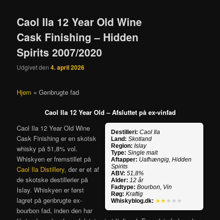
Caol Ila 12 Year Old Wine
Cask Finishing – Hidden
Spirits 2007/2020
Udgivet den
4. april 2026
Hjem
»
Genbrugte fad
Caol Ila 12 Year Old – Afsluttet på ex-vinfad
Caol Ila 12 Year Old Wine
Destilleri:
Caol Ila
Cask Finishing er en skotsk
Land:
Skotland
Region:
Islay
whisky på 51,8% vol.
Type:
Single malt
Whiskyen er fremstillet på
Aftapper:
Uafhængig, Hidden
Spirits
Caol Ila Distillery,
der er et af
ABV:
51,8%
de skotske destillerier på
Alder:
12 år
Fadtype:
Bourbon, Vin
Islay. Whiskyen er først
Røg:
Kraftig
lagret på genbrugte ex-
Whiskyblog.dk:
★★
★★★
bourbon fad, inden den har