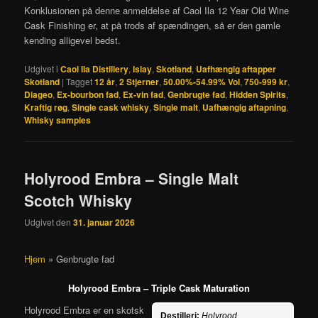
Konklusionen på denne anmeldelse af Caol Ila 12 Year Old Wine
Cask Finishing er, at på trods af spændingen, så er den gamle
kending alligevel bedst.
Udgivet i
Caol Ila Distillery
,
Islay
,
Skotland
,
Uafhængig aftapper
Skotland
|
Tagget
12 år
,
2 Stjerner
,
50.00%-54.99% Vol
,
750-999 kr
,
Diageo
,
Ex-bourbon fad
,
Ex-vin fad
,
Genbrugte fad
,
Hidden Spirits
,
Kraftig røg
,
Single cask whisky
,
Single malt
,
Uafhængig aftapning
,
Whisky samples
Holyrood Embra – Single Malt
Scotch Whisky
Udgivet den
31. januar 2026
Hjem
»
Genbrugte fad
Holyrood Embra – Triple Cask Maturation
Holyrood Embra er en skotsk
Destilleri:
Holyrood