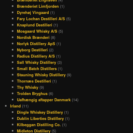
Brænderiet Limfjorden
(1)
Dyrehøj Vingaard
(1)
Fary Lochan Destilleri A/S
(5)
Knaplund Destilleri
(1)
Mosgaard Whisky A/S
(5)
Nordisk Brænderi
(8)
Norlyk Distillery ApS
(1)
Nyborg Destilleri
(2)
Radius Distillery A/S
(1)
Sall Whisky Distillery
(3)
Small Batch Distillers
(1)
Stauning Whisky Distillery
(9)
Thornæs Destilleri
(1)
Thy Whisky
(9)
Trolden Bryghus
(6)
Uafhængig aftapper Danmark
(14)
Irland
(11)
Dingle Whiskey Distillery
(1)
Dublin Liberties Distillery
(1)
Kilbeggan Distilling Co.
(1)
Midleton Distillery
(5)