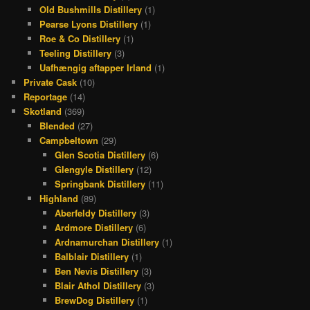
Old Bushmills Distillery
(1)
Pearse Lyons Distillery
(1)
Roe & Co Distillery
(1)
Teeling Distillery
(3)
Uafhængig aftapper Irland
(1)
Private Cask
(10)
Reportage
(14)
Skotland
(369)
Blended
(27)
Campbeltown
(29)
Glen Scotia Distillery
(6)
Glengyle Distillery
(12)
Springbank Distillery
(11)
Highland
(89)
Aberfeldy Distillery
(3)
Ardmore Distillery
(6)
Ardnamurchan Distillery
(1)
Balblair Distillery
(1)
Ben Nevis Distillery
(3)
Blair Athol Distillery
(3)
BrewDog Distillery
(1)