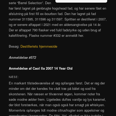
serie “Barrel Selection”. Den
har først lagret på genbrugte hogshead fad, og har senere fået en
afslutning på first fill ex-bourbon fad. Den har lagret på fad
nummer
311595, 311596 og 311597.
Spritten er destilleret i 2007,
og er senere aftappet i 2021 med en aldersangivelse på 14 år.
Der er aftappet 790 flasker ved fuld fadstyrke og uden brug af
kølefiltrering. Flaske nummer #332 er anmeldt her.
Besøg:
Destilleriets hjemmeside
Anmeldelse #572
Anmeldelse af Caol Ila 2007 14 Year Old
NÆSE:
En markant tilstedeværelse af røg opfanges først. Det er røg der
minder om det der kendes fra vådt træ på bålet og sod fra
skorstenen. Når næsen er tilvænnet røgen, kommer noter fra
søde modne æbler frem. Ligeledes duftes vanilje og lys karamel,
der blot forstærkes, når man også også har smagt på whiskyen.
Momentvis opfanges lidt modne citrusfrugter som appelsiner og
grapefrugter i baggrunden. De 58% Vol. alkohol er ikke tydelig i