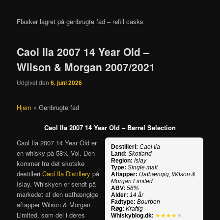
Flasker lagret på genbrugte fad – refill casks
Caol Ila 2007 14 Year Old –
Wilson & Morgan 2007/2021
Udgivet den
6. juni 2026
Hjem
»
Genbrugte fad
Caol Ila 2007 14 Year Old – Barrel Selection
Caol Ila 2007 14 Year Old er
Destilleri:
Caol Ila
en whisky på 58% Vol. Den
Land:
Skotland
Region:
Islay
kommer fra det skotske
Type:
Single malt
destilleri
Caol Ila Distillery
på
Aftapper:
Uafhængig, Wilson &
Morgan Limited
Islay. Whiskyen er sendt på
ABV:
58%
markedet af den uafhængige
Alder:
14 år
Fadtype:
Bourbon
aftapper Wilson & Morgan
Røg:
Kraftig
Limited, som del i deres
Whiskyblog.dk:
★★★★
★