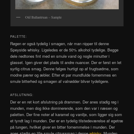
Old Ballantruan – Sample
PALETTE:
Røgen er også tydelig i smagen, når man nipper til denne
Speyside whisky. Ligeledes er de 50% alkohol tydelige. Begge
dele nedtones fint med en smule vand og nogle minutter i
glasset. Igen giver det plads til andre nuancer. Der er først en let
syrlig citrus smag. Denne følges hurtigt op af frugtsødme, som
modne pærer og æbler. Efter et par mundfulde fornemmes en
smule bitterhed og smagen af valnødder bliver tydeligere.
AFSLUTNING:
Der er en ret kort afslutning på drammen. Der anes stadig røg i
munden, men dog ikke dominerende, som den var i næsen og
paletten. Der fine noter af karamel og vanilje, som ligger sig som
et tyndt lag i munden. Der er en tydelig tilstedeværelse af egetræ
på tungen, hvilket giver en bitter fornemmelse i munden. Der
anes stadig en lille smule citrussmag i denne
whisky
. Munden