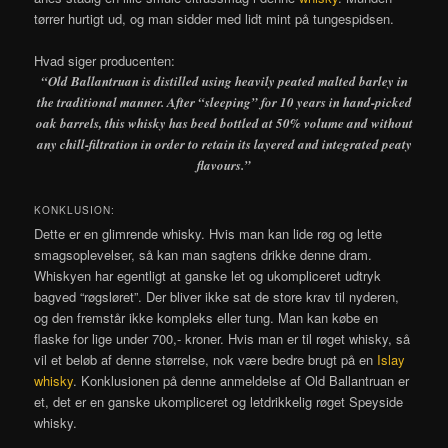
tørrer hurtigt ud, og man sidder med lidt mint på tungespidsen.
Hvad siger producenten:
“Old Ballantruan is distilled using heavily peated malted barley in
the traditional manner. After “sleeping” for 10 years in hand-picked
oak barrels, this whisky has beed bottled at 50% volume and without
any chill-filtration in order to retain its layered and integrated peaty
flavours.”
KONKLUSION:
Dette er en glimrende whisky. Hvis man kan lide røg og lette
smagsoplevelser, så kan man sagtens drikke denne dram.
Whiskyen har egentligt at ganske let og ukompliceret udtryk
bagved “røgsløret”. Der bliver ikke sat de store krav til nyderen,
og den fremstår ikke kompleks eller tung. Man kan købe en
flaske for lige under 700,- kroner. Hvis man er til røget whisky, så
vil et beløb af denne størrelse, nok være bedre brugt på en
Islay
whisky
. Konklusionen på denne anmeldelse af Old Ballantruan er
et, det er en ganske ukompliceret og letdrikkelig røget Speyside
whisky.