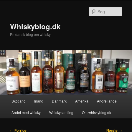
Fortsæt
til
Søg
primært
indhold
Whiskyblog.dk
En dansk blog om whisky
Hovedmenu
Skotland
Irland
Danmark
Amerika
Andre lande
Andet med whisky
Whiskysamling
Om whiskyblog.dk
Indlægsnavigation
←
Forrige
Næste
→