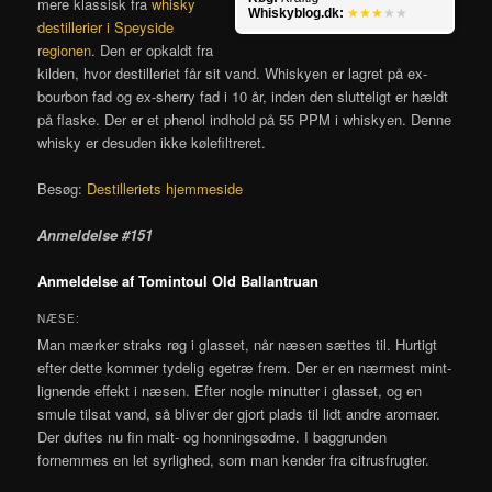
mere klassisk fra
whisky
Whiskyblog.dk:
★★★
★★
destillerier i Speyside
regionen
. Den er opkaldt fra
kilden, hvor destilleriet får sit vand. Whiskyen er lagret på ex-
bourbon fad og ex-sherry fad i 10 år, inden den slutteligt er hældt
på flaske. Der er et phenol indhold på 55 PPM i whiskyen. Denne
whisky er desuden ikke kølefiltreret.
Besøg:
Destilleriets hjemmeside
Anmeldelse #151
Anmeldelse af Tomintoul Old Ballantruan
NÆSE:
Man mærker straks røg i glasset, når næsen sættes til. Hurtigt
efter dette kommer tydelig egetræ frem. Der er en nærmest mint-
lignende effekt i næsen. Efter nogle minutter i glasset, og en
smule tilsat vand, så bliver der gjort plads til lidt andre aromaer.
Der duftes nu fin malt- og honningsødme. I baggrunden
fornemmes en let syrlighed, som man kender fra citrusfrugter.