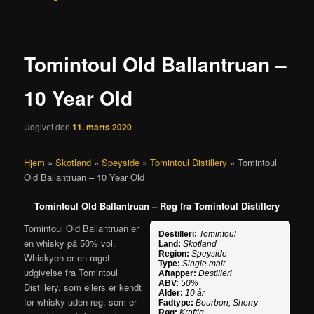
Tomintoul Old Ballantruan –
10 Year Old
Udgivet den
11. marts 2020
Hjem
»
Skotland
»
Speyside
»
Tomintoul Distillery
»
Tomintoul
Old Ballantruan – 10 Year Old
Tomintoul Old Ballantruan – Røg fra Tomintoul Distillery
Tomintoul Old Ballantruan er
Destilleri:
Tomintoul
en whisky på 50% vol.
Land:
Skotland
Region:
Speyside
Whiskyen er en røget
Type:
Single malt
udgivelse fra Tomintoul
Aftapper:
Destilleri
ABV:
50%
Distillery, som ellers er kendt
Alder:
10 år
for whisky uden røg, som er
Fadtype:
Bourbon, Sherry
Røg:
Kraftig