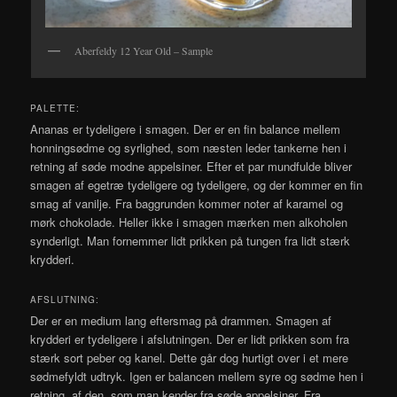
Aberfeldy 12 Year Old – Sample
PALETTE:
Ananas er tydeligere i smagen. Der er en fin balance mellem
honningsødme og syrlighed, som næsten leder tankerne hen i
retning af søde modne appelsiner. Efter et par mundfulde bliver
smagen af egetræ tydeligere og tydeligere, og der kommer en fin
smag af vanilje. Fra baggrunden kommer noter af karamel og
mørk chokolade. Heller ikke i smagen mærken men alkoholen
synderligt. Man fornemmer lidt prikken på tungen fra lidt stærk
krydderi.
AFSLUTNING:
Der er en medium lang eftersmag på drammen. Smagen af
krydderi er tydeligere i afslutningen. Der er lidt prikken som fra
stærk sort peber og kanel. Dette går dog hurtigt over i et mere
sødmefyldt udtryk. Igen er balancen mellem syre og sødme hen i
retning, af den, som man kender fra søde appelsiner. Fra