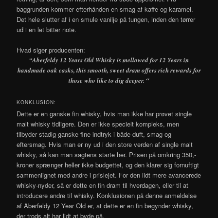
baggrunden kommer efterhånden en smag af kaffe og karamel.
Det hele slutter af i en smule vanilje på tungen, inden den tørrer
ud i en let bitter note.
Hvad siger producenten:
“Aberfeldy 12 Years Old Whisky is mellowed for 12 Years in
handmade oak casks, this smooth, sweet dram offers rich rewards for
those who like to dig deeper. “
KONKLUSION:
Dette er en ganske fin whisky, hvis man ikke har prøvet single
malt whisky tidligere. Den er ikke specielt kompleks, men
tilbyder stadig ganske fine indtryk i både duft, smag og
eftersmag. Hvis man er ny ud i den store verden af single malt
whisky, så kan man sagtens starte her. Prisen på omkring 350,-
kroner sprænger heller ikke budgettet, og den klarer sig fornuftigt
sammenlignet med andre i prislejet. For den lidt mere avancerede
whisky-nyder, så er dette en fin dram til hverdagen, eller til at
introducere andre til whisky. Konklusionen på denne anmeldelse
af Aberfeldy 12 Year Old er, at dette er en fin begynder whisky,
der trods alt har lidt at byde på.