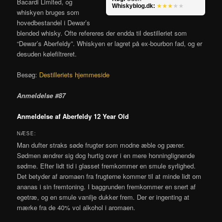
Bacardi Limited, og
Whiskyblog.dk:
★★★
★★
whiskyen bruges som
hovedbestandel i Dewar’s
blended whisky. Ofte refereres der endda til destilleriet som
“Dewar’s Aberfeldy”. Whiskyen er lagret på ex-bourbon fad, og er
desuden kølefiltreret.
Besøg:
Destilleriets hjemmeside
Anmeldelse #87
Anmeldelse af Aberfeldy 12 Year Old
NÆSE:
Man dufter straks søde frugter som modne æble og pærer.
Sødmen ændrer sig dog hurtig over i en mere honninglignende
sødme. Efter lidt tid i glasset fremkommer en smule syrlighed.
Det betyder af aromaen fra frugterne kommer til at minde lidt om
ananas i sin fremtoning. I baggrunden fremkommer en snert af
egetræ, og en smule vanilje dukker frem. Der er ingenting at
mærke fra de 40% vol alkohol i aromaen.