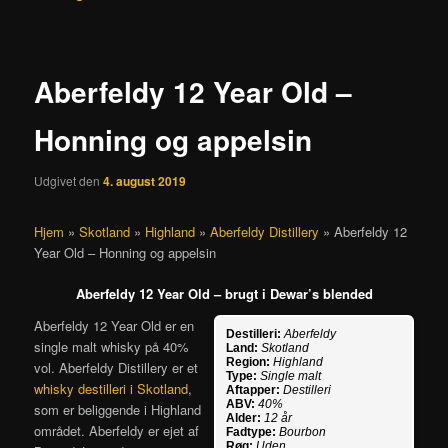
Aberfeldy 12 Year Old –
Honning og appelsin
Udgivet den
4. august 2019
Hjem
»
Skotland
»
Highland
»
Aberfeldy Distillery
»
Aberfeldy 12
Year Old – Honning og appelsin
Aberfeldy 12 Year Old – brugt i Dewar’s blended
Aberfeldy 12 Year Old er en
Destilleri:
Aberfeldy
single malt whisky på 40%
Land:
Skotland
Region:
Highland
vol. Aberfeldy Distillery er et
Type:
Single malt
whisky destilleri i Skotland
,
Aftapper:
Destilleri
ABV:
40%
som er beliggende i Highland
Alder:
12 år
området. Aberfeldy er ejet af
Fadtype:
Bourbon
Røg:
Uden