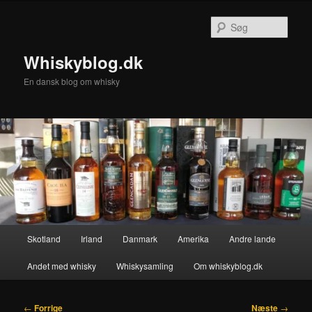
Fortsæt
til
Søg
primært
indhold
Whiskyblog.dk
En dansk blog om whisky
Hovedmenu
Skotland
Irland
Danmark
Amerika
Andre lande
Andet med whisky
Whiskysamling
Om whiskyblog.dk
Indlægsnavigation
←
Forrige
Næste
→