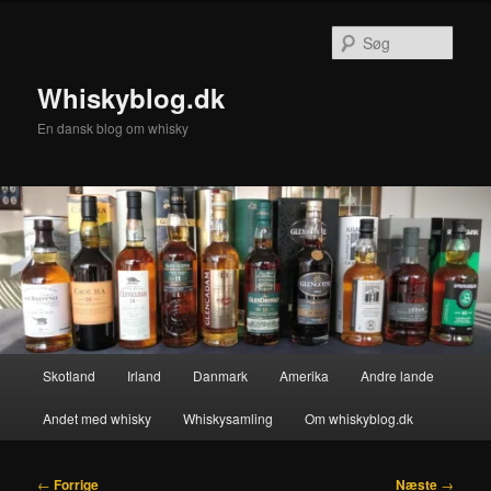
Fortsæt
til
Søg
primært
indhold
Whiskyblog.dk
En dansk blog om whisky
Hovedmenu
Skotland
Irland
Danmark
Amerika
Andre lande
Andet med whisky
Whiskysamling
Om whiskyblog.dk
Indlægsnavigation
←
Forrige
Næste
→