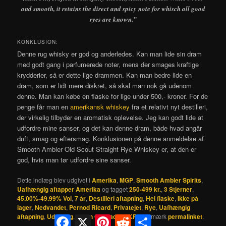
and smooth, it retains the direct and spicy note for whisch all good
ryes are known.”
KONKLUSION:
Denne rug whisky er god og anderledes. Kan man lide sin dram
med godt gang i parfumerede noter, mens der smages kraftige
krydderier, så er dette lige drammen. Kan man bedre lide en
dram, som er lidt mere diskret, så skal man nok gå udenom
denne. Man kan købe en flaske for lige under 500,- kroner. For de
penge får man en
amerikansk whiskey
fra et relativt nyt destilleri,
der virkelig tilbyder en aromatisk oplevelse. Jeg kan godt lide at
udfordre mine sanser, og det kan denne dram, både hvad angår
duft, smag og eftersmag. Konklusionen på denne anmeldelse af
Smooth Ambler Old Scout Straight Rye Whiskey er, at den er
god, hvis man tør udfordre sine sanser.
Dette indlæg blev udgivet i
Amerika
,
MGP
,
Smooth Ambler Spirits
,
Uafhængig aftapper Amerika
og tagget
250-499 kr.
,
3 Stjerner
,
45.00%-49.99% Vol
,
7 år
,
Destilleri aftapning
,
Hel flaske
,
Ikke på
lager
,
Nedvandet
,
Pernod Ricard
,
Privatejet
,
Rye
,
Uafhængig
aftapning
,
Uden røg
,
Virgin Oak fad
af
JKP
. Bogmærk
permalinket
.
Facebook
X
Pinterest
Reddit
Share