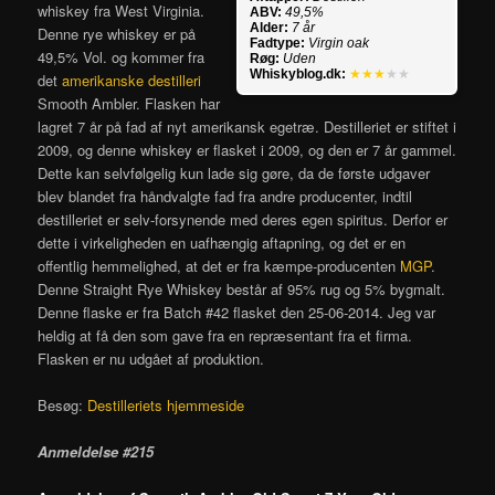
whiskey fra West Virginia.
ABV:
49,5%
Alder:
7 år
Denne rye whiskey er på
Fadtype:
Virgin oak
49,5% Vol. og kommer fra
Røg:
Uden
Whiskyblog.dk:
★★★
★★
det
amerikanske destilleri
Smooth Ambler. Flasken har
lagret 7 år på fad af nyt amerikansk egetræ. Destilleriet er stiftet i
2009, og denne whiskey er flasket i 2009, og den er 7 år gammel.
Dette kan selvfølgelig kun lade sig gøre, da de første udgaver
blev blandet fra håndvalgte fad fra andre producenter, indtil
destilleriet er selv-forsynende med deres egen spiritus. Derfor er
dette i virkeligheden en uafhængig aftapning, og det er en
offentlig hemmelighed, at det er fra kæmpe-producenten
MGP
.
Denne Straight Rye Whiskey består af 95% rug og 5% bygmalt.
Denne flaske er fra Batch #42 flasket den 25-06-2014. Jeg var
heldig at få den som gave fra en repræsentant fra et firma.
Flasken er nu udgået af produktion.
Besøg:
Destilleriets hjemmeside
Anmeldelse #215