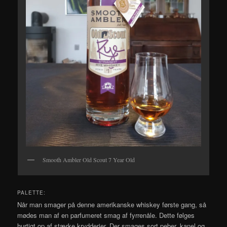
Smooth Ambler Old Scout 7 Year Old
PALETTE:
Når man smager på denne amerikanske whiskey første gang, så
mødes man af en parfumeret smag af fyrrenåle. Dette følges
hurtigt op af stærke krydderier. Der smages sort peber, kanel og