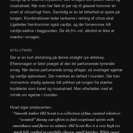
muskatnød. Når man har fået et par nip til glasset kommer en
snert af citrusfrugt frem. Samtidig er en let bitterhed at spore på
tungen. Kombinationen leder tankerne i retning af citrus-skal.
Ligeledes fremkommer også vanilje, og der fornemmes lidt
vanilje-sødme i baggrunden. De 49.5% vol. alkohol er ikke at
mærke i smagen.
AFSLUTNING:
Der er en kort afslutning på denne straight rye whiskey.
Eftersmagen er først præget af den let parfumerede fyrrenåle
smag. Når denne parfumerede smag aftager, så overtager egetræ
og vanilje oplevelsen. Der mærkes en tørhed i munden. Der kan
momentvis stadig opleves lidt prikken på tungen fra stærke
krydderier som kanel og muskatnød. Man efterlades med et
minde om egetræ i munden.
Hvad siger producenten:
“Smooth Amber Old Scout is a collection of fine, curated whiskeys
“scouted” during our efforts to find exeptional spirits with
smoothness and flavor we admire. Old Scout Rye is a very high rye
mash bill, crafted in carefully chosen, small batches. While sweet