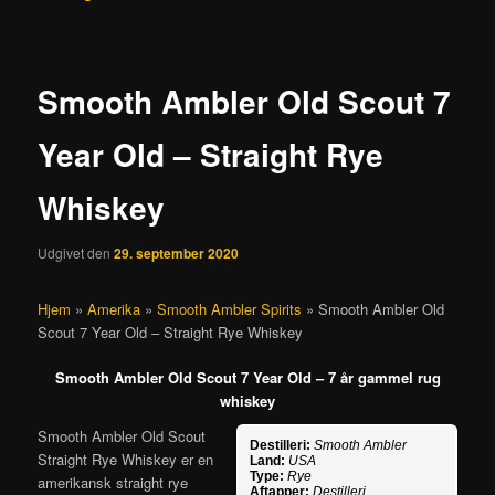
Smooth Ambler Old Scout 7
Year Old – Straight Rye
Whiskey
Udgivet den
29. september 2020
Hjem
»
Amerika
»
Smooth Ambler Spirits
»
Smooth Ambler Old
Scout 7 Year Old – Straight Rye Whiskey
Smooth Ambler Old Scout 7 Year Old – 7 år gammel rug
whiskey
Smooth Ambler Old Scout
Destilleri:
Smooth Ambler
Straight Rye Whiskey er en
Land:
USA
Type:
Rye
amerikansk straight rye
Aftapper:
Destilleri