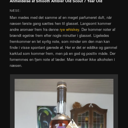
Anmeldelse af Smooth Ambler Old Scout 7 Year Old
NÆSE:
Man mødes med det samme af en meget parfumeret duft, når
næsen første gang sættes hen til glasset. Langsomt kommer
andre aromaer frem fra denne
rye whiskey
. Der kommer noter af
brændt egetræ frem efter nogle minutter i glasset. Ligeledes
fremkommer en let syrlig note, som minder om den man kan
finde i visse spontant gærede øl. Her er det er eddike og gammel
karklud som kommer frem, men på en god og positiv måde. Der
fornemmes en fjern note af læder. Man mærker ikke alkoholen i
næsen.