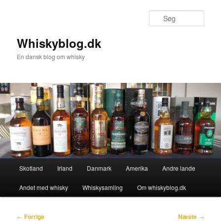
Fortsæt
til
Søg
primært
indhold
Whiskyblog.dk
En dansk blog om whisky
Hovedmenu
Skotland
Irland
Danmark
Amerika
Andre lande
Andet med whisky
Whiskysamling
Om whiskyblog.dk
Indlægsnavigation
←
Forrige
Næste
→