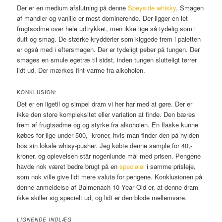
Der er en medium afslutning på denne
Speyside whisky
. Smagen
af mandler og vanilje er mest dominerende. Der ligger en let
frugtsødme over hele udtrykket, men ikke lige så tydelig som i
duft og smag. De stærke krydderier som kiggede frem i paletten
er også med i eftersmagen. Der er tydeligt peber på tungen. Der
smages en smule egetræ til sidst, inden tungen slutteligt tørrer
lidt ud. Der mærkes fint varme fra alkoholen.
KONKLUSION:
Det er en ligetil og simpel dram vi her har med at gøre. Der er
ikke den store kompleksitet eller variation at finde. Den bæres
frem af frugtsødme og og styrke fra alkoholen. En flaske kunne
købes for lige under 500,- kroner, hvis man finder den på hylden
hos sin lokale whisy-pusher. Jeg købte denne sample for 40,-
kroner, og oplevelsen står nogenlunde mål med prisen. Pengene
havde nok været bedre brugt på en
specialøl
i samme prisleje,
som nok ville give lidt mere valuta for pengene. Konklusionen på
denne anmeldelse af Balmenach 10 Year Old er, at denne dram
ikke skiller sig specielt ud, og lidt er den bløde mellemvare.
LIGNENDE INDLÆG