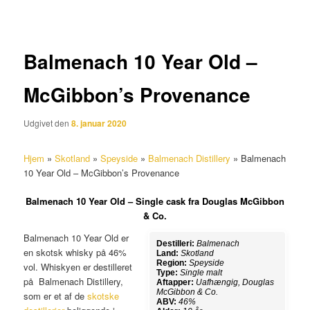
Balmenach 10 Year Old –
McGibbon’s Provenance
Udgivet den
8. januar 2020
Hjem
»
Skotland
»
Speyside
»
Balmenach Distillery
»
Balmenach
10 Year Old – McGibbon’s Provenance
Balmenach 10 Year Old – Single cask fra Douglas McGibbon
& Co.
Balmenach 10 Year Old er
Destilleri:
Balmenach
en skotsk whisky på 46%
Land:
Skotland
Region:
Speyside
vol. Whiskyen er destilleret
Type:
Single malt
på Balmenach Distillery,
Aftapper:
Uafhængig, Douglas
McGibbon & Co.
som er et af de
skotske
ABV:
46%