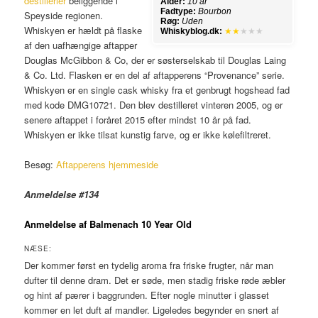
destillerier
beliggende i
Alder:
10 år
Fadtype:
Bourbon
Speyside regionen.
Røg:
Uden
Whiskyen er hældt på flaske
Whiskyblog.dk:
★★
★★★
af den uafhængige aftapper
Douglas McGibbon & Co, der er søsterselskab til Douglas Laing
& Co. Ltd. Flasken er en del af aftapperens “Provenance” serie.
Whiskyen er en single cask whisky fra et genbrugt hogshead fad
med kode DMG10721. Den blev destilleret vinteren 2005, og er
senere aftappet i foråret 2015 efter mindst 10 år på fad.
Whiskyen er ikke tilsat kunstig farve, og er ikke kølefiltreret.
Besøg:
Aftapperens hjemmeside
Anmeldelse #134
Anmeldelse af Balmenach 10 Year Old
NÆSE:
Der kommer først en tydelig aroma fra friske frugter, når man
dufter til denne dram. Det er søde, men stadig friske røde æbler
og hint af pærer i baggrunden. Efter nogle minutter i glasset
kommer en let duft af mandler. Ligeledes begynder en snert af