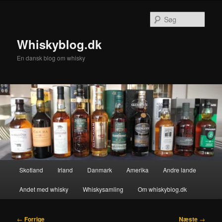
Fortsæt
til
Søg
primært
indhold
Whiskyblog.dk
En dansk blog om whisky
Hovedmenu
Skotland
Irland
Danmark
Amerika
Andre lande
Andet med whisky
Whiskysamling
Om whiskyblog.dk
Indlægsnavigation
←
Forrige
Næste
→