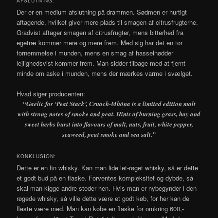
AFSLUTNING:
Der er en medium afslutning på drammen. Sødmen er hurtigt
aftagende, hvilket giver mere plads til smagen af citrusfrugterne.
Gradvist aftager smagen af citrusfrugter, mens bitterhed fra
egetræ kommer mere og mere frem. Med sig har det en tør
fornemmelse i munden, mens en smag af hasselnødder
lejlighedsvist kommer frem. Man sidder tilbage med at fjernt
minde om aske i munden, mens der mærkes varme i svælget.
Hvad siger producenten:
“Gaelic for ‘Peat Stack’, Cruach-Mhòna is a limited edition malt
with strong notes of smoke and peat. Hints of burning grass, hay and
sweet herbs burst into flavours of malt, nuts, fruit, white pepper,
seaweed, peat smoke and sea salt.”
KONKLUSION:
Dette er en fin whisky. Kan man lide let-røget whisky, så er dette
et godt bud på en flaske. Forventes kompleksitet og dybde, så
skal man kigge andre steder hen. Hvis man er nybegynder i den
røgede whisky, så ville dette være et godt køb, for her kan de
fleste være med. Man kan købe en flaske for omkring 600,-