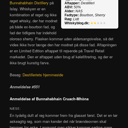
Bunnahabhain Distillery
på
Aftapper:
Destilleri
ABV:
50%
Islay. Whiskyen er en
Alder:
NAS
kombination af røget og ikke
Fadtype:
Bourbon, Sherry
Røg:
Lidt
røget whisky, der har modnet
Whiskyblog.dk:
★★
★★★
på både ex-bourbon fad, og
fad der tidligere har indehold
oloroso sherry. Flasken kommer uden aldersangoivelse, så det
vides ikke hvor længe den har modnet på disse fad. Aftapningen
er en Limited Edition aftappet til rejsende på Travel Retail
markedet. Den er aftappet uden brug af kølefiltrering, og der er
ikke brugt kunstig farve.
Besøg:
Destilleriets hjemmeside
Anmeldelse #551
Anmeldelse af Bunnahabhain Cruach-Mhòna
NÆSE:
En tydelig duft af røg kommer frem fra glasset først. Det er en tør
askeagtig røg, som man kender det når brændeovnen skal
tømmes for aske. Langsomt men sikker kommer sødme mere