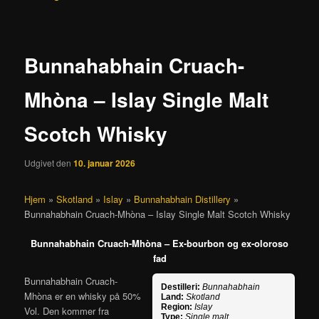
Bunnahabhain Cruach-
Mhòna – Islay Single Malt
Scotch Whisky
Udgivet den
10. januar 2026
Hjem
»
Skotland
»
Islay
»
Bunnahabhain Distillery
»
Bunnahabhain Cruach-Mhòna – Islay Single Malt Scotch Whisky
Bunnahabhain Cruach-Mhòna – Ex-bourbon og ex-oloroso
fad
Bunnahabhain Cruach-
Destilleri:
Bunnahabhain
Mhòna er en whisky på 50%
Land:
Skotland
Region:
Islay
Vol. Den kommer fra
Type:
Single malt