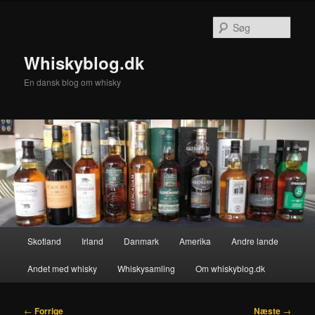
Fortsæt
til
Søg
primært
indhold
Whiskyblog.dk
En dansk blog om whisky
Hovedmenu
Skotland
Irland
Danmark
Amerika
Andre lande
Andet med whisky
Whiskysamling
Om whiskyblog.dk
Indlægsnavigation
←
Forrige
Næste
→