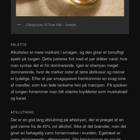
Glengoyne 18 Year Old – Sample
PALETTE:
Alkoholen er mere markant i smagen, og den giver et fornuftigt
spark på tungen. Dette justeres fint med et par dråber vand, hvis
man syntes det er for dominerende. Igen er sherryen meget
dominerende, hvor de mørker noter af tørre abrikoser og rosiner
er tydelige. Efter et par smagsprøver fremkommer en svag tone
af mandler, som kan lede tankerne hen på marcipan. På spidsen
af tungen fornemmer man lidt stærke krydderier som muskatnød
og kanel.
AFSLUTNING:
Der er en god lang afslutning på whiskyen, der er præget af en
god varme fra de 43% vol alkohol. Ikke at det brænder, men det
giver en behagelig varm fornemmelse i munden. Egetræet er
mere dominerende i eftersmagen. Der fremkommer en smule