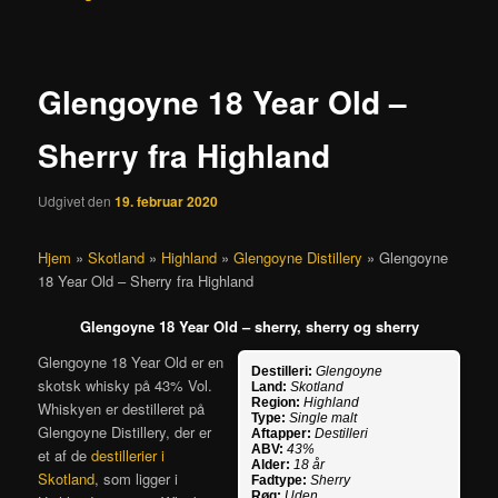
Glengoyne 18 Year Old –
Sherry fra Highland
Udgivet den
19. februar 2020
Hjem
»
Skotland
»
Highland
»
Glengoyne Distillery
»
Glengoyne
18 Year Old – Sherry fra Highland
Glengoyne 18 Year Old – sherry, sherry og sherry
Glengoyne 18 Year Old er en
Destilleri:
Glengoyne
skotsk whisky på 43% Vol.
Land:
Skotland
Region:
Highland
Whiskyen er destilleret på
Type:
Single malt
Glengoyne Distillery, der er
Aftapper:
Destilleri
ABV:
43%
et af de
destillerier i
Alder:
18 år
Skotland
, som ligger i
Fadtype:
Sherry
Røg:
Uden