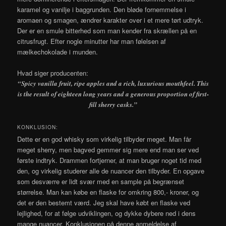
karamel og vanilje i baggrunden. Den bløde fornemmelse i
aromaen og smagen, ændrer karakter over i et mere tørt udtryk.
Der er en smule bitterhed som man kender fra skrællen på en
citrusfrugt. Efter nogle minutter har man følelsen af
mælkechokolade i munden.
Hvad siger producenten:
“Spicy vanilla fruit, ripe apples and a rich, luxurious mouthfeel. This
is the result of eighteen long years and a generous proportion of first-
fill sherry casks.”
KONKLUSION:
Dette er en god whisky som virkelig tilbyder meget. Man får
meget sherry, men bagved gemmer sig mere end man ser ved
første indtryk. Drammen fortjerner, at man bruger noget tid med
den, og virkelig studerer alle de nuancer den tilbyder. En opgave
som desværre er lidt svær med en sample på begrænset
størrelse. Man kan købe en flaske for omkring 800,- kroner, og
det er den bestemt værd. Jeg skal have købt en flaske ved
lejlighed, for at følge udviklingen, og dykke dybere ned i dens
mange nuancer. Konklusionen på denne anmeldelse af