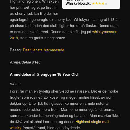
Highland regionen. Whiskyen
Whiskyblog.dk:
★★★★
★
har primært lagret på first fill
ex-sherry fad. En lille del har
også lagret i genbrugte ex-sherry fad. Whiskyen har lagret i 18 år
på disse fad, inden den slutteligt er hældt på flaske. Denne dram
er desuden kølefiltreret. Denne sample fik jeg på
whiskymessen
2019
, som en gratis smagsprøve.
Besøg:
Destilleriets hjemmeside
Anmeldelse #146
Anmeldelse af Glengoyne 18 Year Old
NÆSE:
Først får man en tydelig sherry-sødme i næsen. Det er de mørke
frugter som rosiner, abrikoser, og meget modne kirsebær som
dukker op. Efter lidt tid i glasset kommer en smule noter af
modne røde æbler mere frem. Man fornemmer også lidt aroma
som man kender fra honningmelon og bananer. Man mærker ikke
de 43% vol alkohol i næsen, og denne
Highland single malt
whisky
fremstår rund, blød og indbydende.