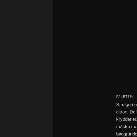
PALETTE:
Smagen er
citron. De
krydderie
måske mang
baggrunden