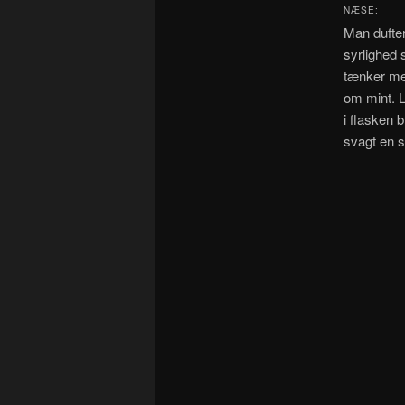
NÆSE:
Man dufter
syrlighed 
tænker mer
om mint. L
i flasken 
svagt en 