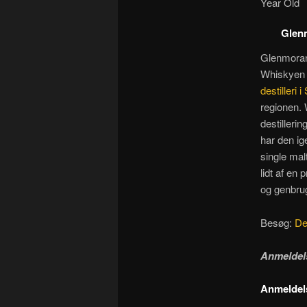
Year Old
Glenm
Glenmoran
Whiskyen e
destilleri 
regionen. 
destilleri
har den i
single mal
lidt af en 
og genbrug
Besøg:
De
Anmeldel
Anmeldels