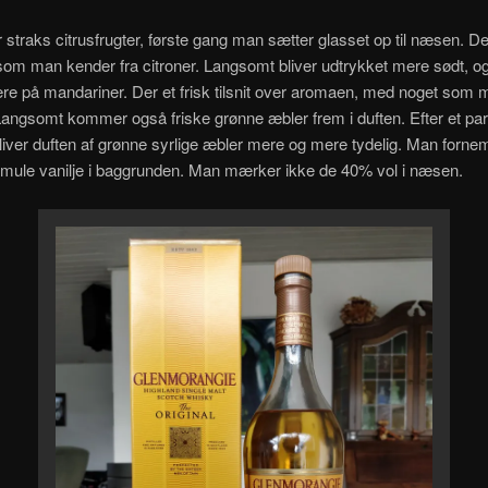
 straks citrusfrugter, første gang man sætter glasset op til næsen. Det
som man kender fra citroner. Langsomt bliver udtrykket mere sødt, 
e på mandariner. Der et frisk tilsnit over aromaen, med noget som mi
angsomt kommer også friske grønne æbler frem i duften. Efter et p
bliver duften af grønne syrlige æbler mere og mere tydelig. Man forn
smule vanilje i baggrunden. Man mærker ikke de 40% vol i næsen.