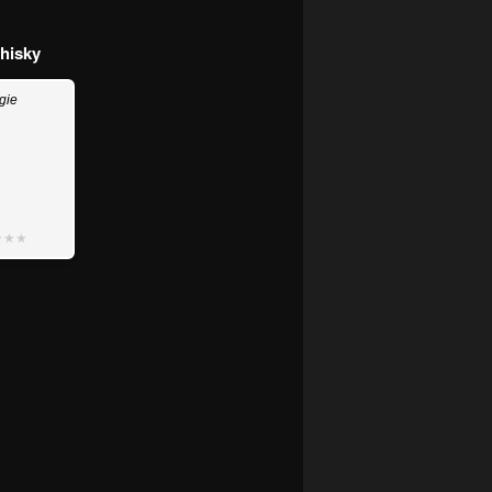
whisky
gie
★★★