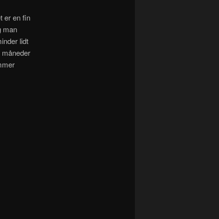
 er en fin
og man
nder lidt
ar måneder
emmer