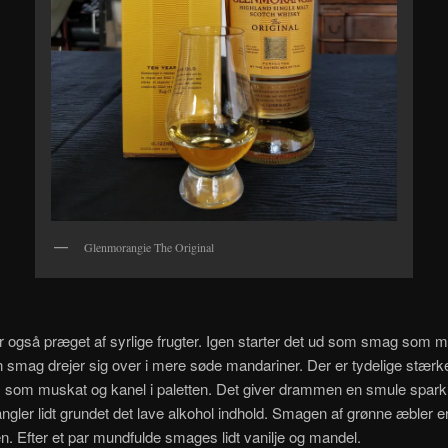
Glenmorangie The Original
 også præget af syrlige frugter. Igen starter det ud som smag som 
n smag drejer sig over i mere søde mandariner. Der er tydelige stærk
r, som muskat og kanel i paletten. Det giver drammen en smule spar
ler lidt grundet det lave alkohol indhold. Smagen af grønne æbler er 
. Efter et par mundfulde smages lidt vanilje og mandel.