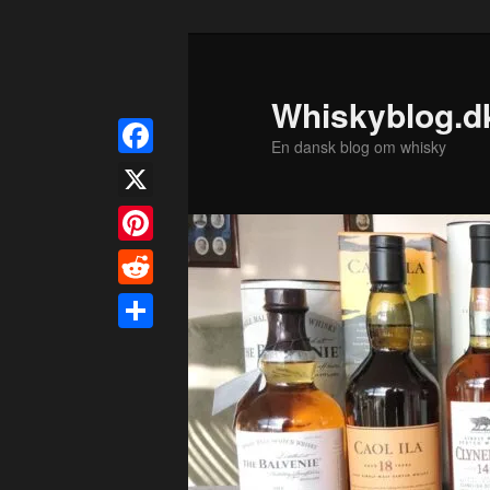
Fortsæt
til
primært
Whiskyblog.d
indhold
En dansk blog om whisky
Facebook
X
Pinterest
Reddit
Share