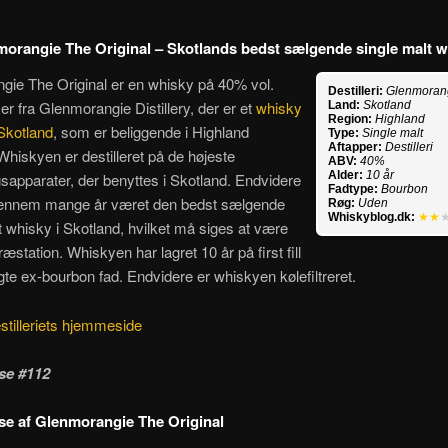
orangie The Original – Skotlands bedst sælgende single malt 
gie The Original er en whisky på 40% vol.
Destilleri:
Glenmoran
r fra Glenmorangie Distillery, der er et
whisky
Land:
Skotland
Region:
Highland
i Skotland
, som er beliggende i Highland
Type:
Single malt
Aftapper:
Destilleri
Whiskyen er destilleret på de højeste
ABV:
40%
Alder:
10 år
ngsapparater, der benyttes i Skotland. Endvidere
Fadtype:
Bourbon
gennem mange år været den bedst sælgende
Røg:
Uden
Whiskyblog.dk:
★★
t whisky i Skotland, hvilket må siges at være
præstation. Whiskyen har lagret 10 år på first fill
te ex-bourbon fad. Endvidere er whiskyen kølefiltreret.
stilleriets hjemmeside
se #112
e af Glenmorangie The Original