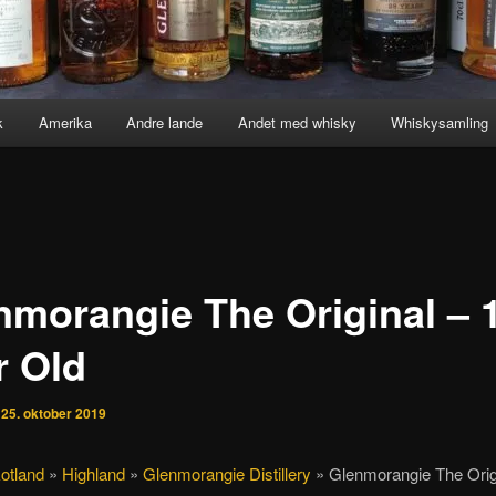
k
Amerika
Andre lande
Andet med whisky
Whiskysamling
nmorangie The Original – 
r Old
n
25. oktober 2019
otland
»
Highland
»
Glenmorangie Distillery
»
Glenmorangie The Orig