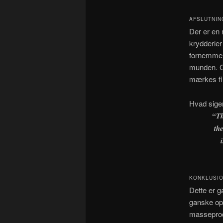
AFSLUTNIN
Der er en 
krydderie
fornemmelse
munden. Ci
mærkes fi
Hvad sige
“Th
th
KONKLUSIO
Dette er g
ganske opl
masseprodu