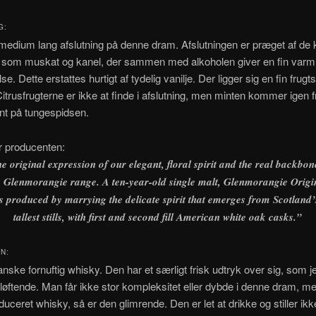
G:
medium lang afslutning på denne dram. Afslutningen er præget af de k
r som muskat og kanel, der sammen med alkoholen giver en fin varm
. Dette erstattes hurtigt af tydelig vanilje. Der ligger sig en fin frug
trusfrugterne er ikke at finde i afslutning, men minten kommer igen 
nt på tungespidsen.
r producenten:
e original expression of our elegant, floral spirit and the real backbon
e Glenmorangie range. A ten-year-old single malt, Glenmorangie Origi
is produced by marrying the delicate spirit that emerges from Scotland’
tallest stills, with first and second fill American white oak casks.”
N:
anske fornuftig whisky. Den har et særligt frisk udtryk over sig, som j
øftende. Man får ikke stor kompleksitet eller dybde i denne dram, 
ceret whisky, så er den glimrende. Den er let at drikke og stiller ikk