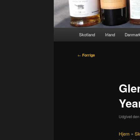
Hovedmenu
Skotland
Irland
Danmar
Indlægsnavigation
←
Forrige
Gle
Yea
Udgivet de
Hjem
»
Sk