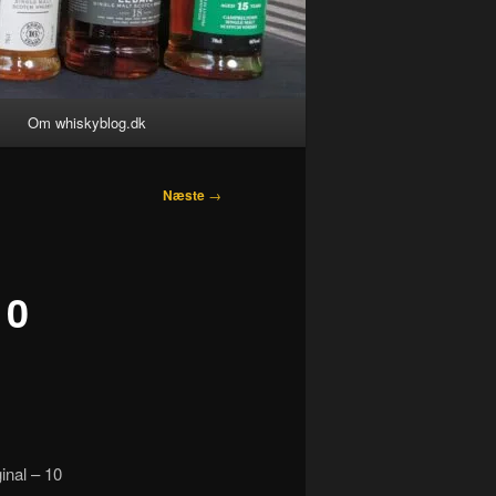
Om whiskyblog.dk
Næste
→
10
inal – 10