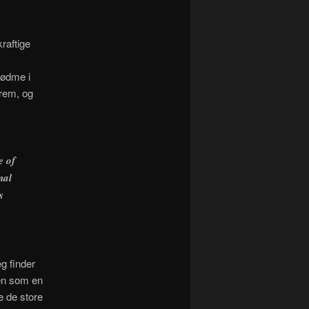
raftige
tsødme i
frem, og
e of
nal
s
eg finder
men som en
e de store