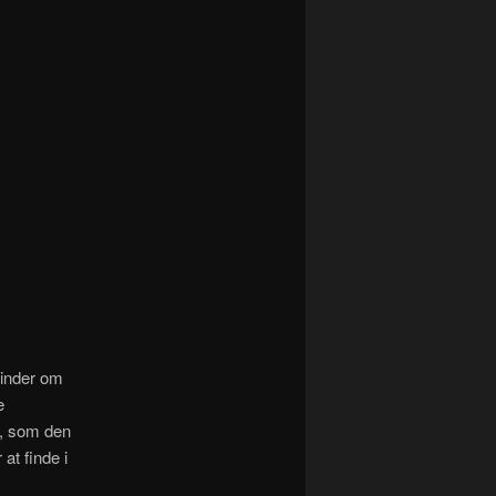
minder om
e
k, som den
at finde i