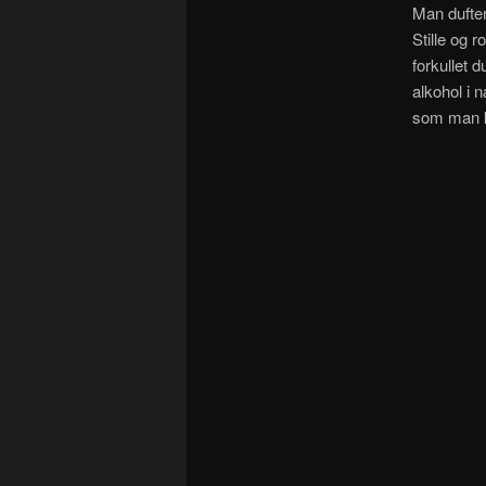
Man dufter
Stille og 
forkullet 
alkohol i n
som man k