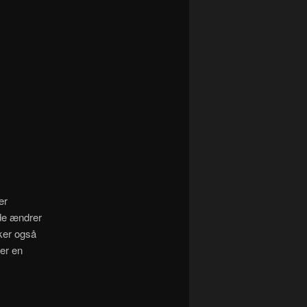
er
de ændrer
ker også
er en