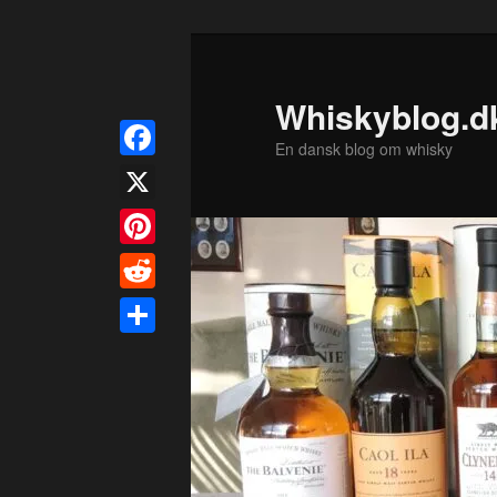
Fortsæt
til
primært
Whiskyblog.d
indhold
En dansk blog om whisky
Facebook
X
Pinterest
Reddit
Share