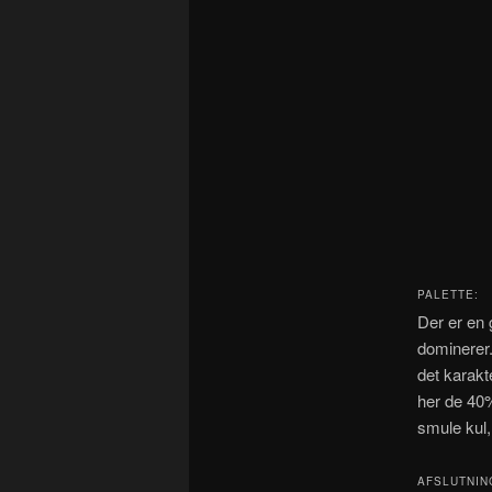
PALETTE:
Der er en 
dominerer
det karak
her de 40
smule kul
AFSLUTNIN