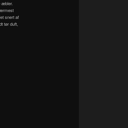
 æbler.
 nærmest
et snert af
t tør duft,