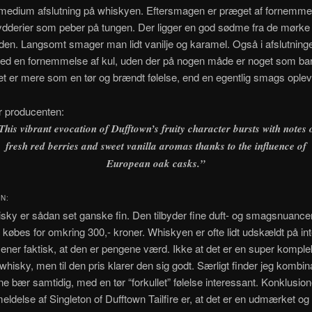
 medium afslutning på whiskyen. Eftersmagen er præget af fornemme
ydderier som peber på tungen. Der ligger en god sødme fra de mørk
en. Langsomt smager man lidt vanilje og karamel. Også i afslutning
med en fornemmelse af kul, uden der på nogen måde er noget som ba
t er mere som en tør og brændt følelse, end en egentlig smags oplev
r producenten:
This vibrant evocation of Dufftown’s fruity character bursts with notes 
fresh red berries and sweet vanilla aromas thanks to the influence of
European oak casks.”
N:
ky er sådan set ganske fin. Den tilbyder fine duft- og smagsnuance
 købes for omkring 300,- kroner. Whiskyen er ofte lidt udskældt på int
ner faktisk, at den er pengene værd. Ikke at det er en super kompl
 whisky, men til den pris klarer den sig godt. Særligt finder jeg kombin
 bær samtidig, med en tør “forkullet” følelse interessant. Konklusio
ldelse af Singleton of Dufftown Tailfire er, at det er en udmærket og l