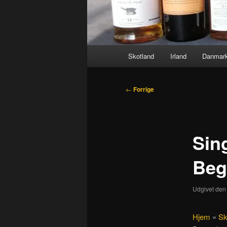
Hovedmenu
Skotland
Irland
Danmar
Indlægsnavigation
←
Forrige
Sing
Beg
Udgivet de
Hjem
»
Sk