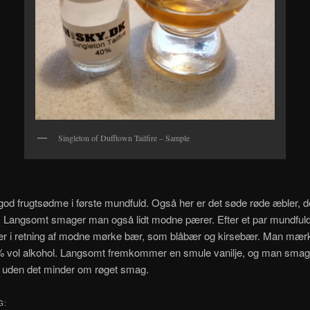
Singleton of Dufftown Tailfire – Sample
god frugtsødme i første mundfuld. Også her er det søde røde æbler, d
. Langsomt smager man også lidt modne pærer. Efter et par mundful
ter i retning af modne mørke bær, som blåbær og kirsebær. Man mær
% vol alkohol. Langsomt fremkommer en smule vanilje, og man smag
, uden det minder om røget smag.
G: