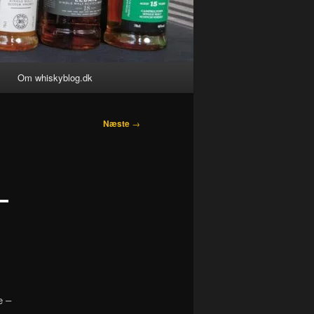
Om whiskyblog.dk
Næste
→
–
e –