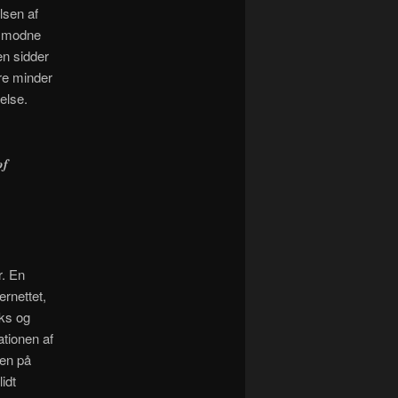
lsen af
e modne
en sidder
re minder
else.
of
r. En
ernettet,
eks og
ationen af
nen på
idt