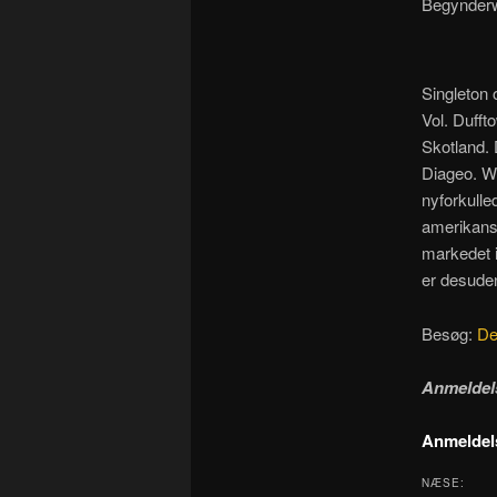
Begynder
Singleton 
Vol. Dufft
Skotland. 
Diageo. Wh
nyforkulle
amerikans
markedet 
er desuden 
Besøg:
De
Anmeldel
Anmeldels
NÆSE: