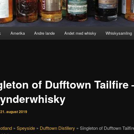
k
Amerika
Andre lande
Andet med whisky
Whiskysamling
leton of Dufftown Tailfire 
ynderwhisky
n
21. august 2019
otland
»
Speyside
»
Dufftown Distillery
»
Singleton of Dufftown Tailfir