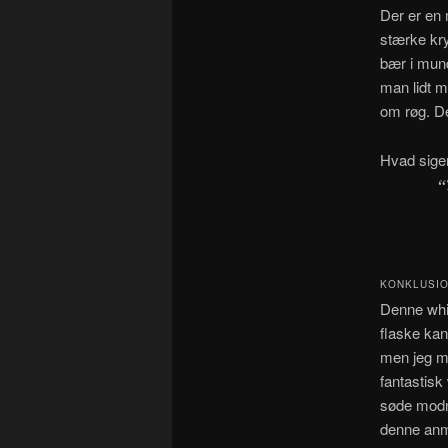
Der er en
stærke kr
bær i mund
man lidt 
om røg. De
Hvad sige
“
KONKLUSIO
Denne whis
flaske kan
men jeg me
fantastisk
søde modne
denne anme