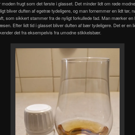
 moden frugt som det første i glasset. Det minder lidt om røde modne
roligt bliver duften af egetræ tydeligere, og man fornemmer en lidt tør,
duft, som sikkert stammer fra de nyligt forkullede fad. Man mærker en l
æsen. Efter lidt tid i glasset bliver duften af bær tydeligere. Det er en lid
ender det fra eksempelvis fra umodne stikkelsbær.