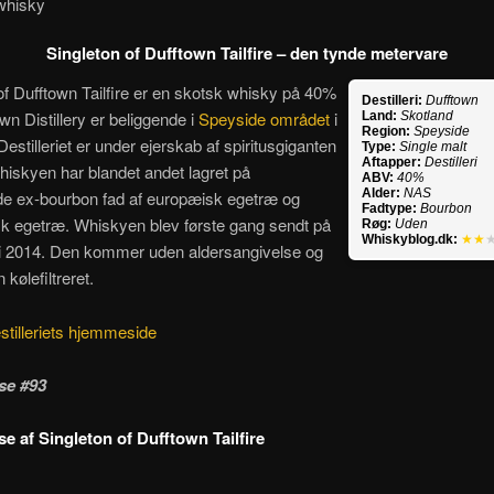
whisky
Singleton of Dufftown Tailfire – den tynde metervare
of Dufftown Tailfire er en skotsk whisky på 40%
Destilleri:
Dufftown
own Distillery er beliggende i
Speyside området
i
Land:
Skotland
Region:
Speyside
Destilleriet er under ejerskab af spiritusgiganten
Type:
Single malt
Aftapper:
Destilleri
iskyen har blandet andet lagret på
ABV:
40%
Alder:
NAS
de ex-bourbon fad af europæisk egetræ og
Fadtype:
Bourbon
k egetræ. Whiskyen blev første gang sendt på
Røg:
Uden
Whiskyblog.dk:
★★
i 2014. Den kommer uden aldersangivelse og
kølefiltreret.
stilleriets hjemmeside
se #93
e af Singleton of Dufftown Tailfire