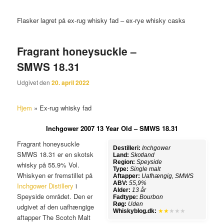
Flasker lagret på ex-rug whisky fad – ex-rye whisky casks
Fragrant honeysuckle –
SMWS 18.31
Udgivet den
20. april 2022
Hjem
»
Ex-rug whisky fad
Inchgower 2007 13 Year Old – SMWS 18.31
Fragrant honeysuckle
Destilleri:
Inchgower
SMWS 18.31 er en skotsk
Land:
Skotland
Region:
Speyside
whisky på 55.9% Vol.
Type:
Single malt
Whiskyen er fremstillet på
Aftapper:
Uafhængig, SMWS
ABV:
55,9%
Inchgower Distillery
i
Alder:
13 år
Speyside området. Den er
Fadtype:
Bourbon
Røg:
Uden
udgivet af den uafhængige
Whiskyblog.dk:
★★
★★★
aftapper The Scotch Malt