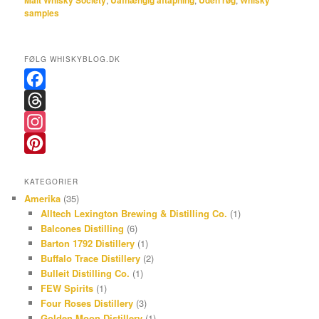
Malt Whisky Society
Uafhængig aftapning
Uden røg
Whisky
samples
FØLG WHISKYBLOG.DK
F
a
T
c
h
I
e
r
n
P
KATEGORIER
b
e
s
i
Amerika
(35)
o
a
t
n
Alltech Lexington Brewing & Distilling Co.
(1)
Balcones Distilling
(6)
o
d
a
t
Barton 1792 Distillery
(1)
k
s
g
e
Buffalo Trace Distillery
(2)
r
r
Bulleit Distilling Co.
(1)
FEW Spirits
(1)
a
e
Four Roses Distillery
(3)
m
s
Golden Moon Distillery
(1)