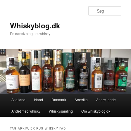
Fortsæt
Fortsæt
til
til
Søg
primært
sekundært
indhold
indhold
Whiskyblog.dk
En dansk blog om whisky
Hovedmenu
Skotland
Irland
Danmark
Amerika
Andre lande
Andet med whisky
Whiskysamling
Om whiskyblog.dk
TAG-ARKIV:
EX-RUG WHISKY FAD