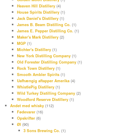
Heaven Hill Distillery
(4)
t
House Spirits Distillery
(1)
Jack Daniel's Distillery
(1)
James B. Beam Distilling Co.
(1)
James E. Pepper Distilling Co.
(1)
Maker's Mark Distillery
(2)
MGP
(1)
Michter's Distillery
(1)
New York Distilling Company
(1)
Old Forester Distilling Company
(1)
Rock Town Distillery
(1)
Smooth Ambler Spirits
(1)
Uafhængig aftapper Amerika
(4)
WhistlePig Distillery
(1)
Wild Turkey Distilling Company
(2)
Woodford Reserve Distillery
(1)
Andet med whisky
(112)
Fødevarer
(16)
Opskrifter
(6)
Øl
(90)
3 Sons Brewing Co.
(1)