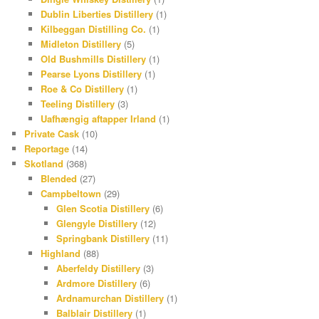
Dublin Liberties Distillery
(1)
Kilbeggan Distilling Co.
(1)
Midleton Distillery
(5)
Old Bushmills Distillery
(1)
Pearse Lyons Distillery
(1)
Roe & Co Distillery
(1)
Teeling Distillery
(3)
Uafhængig aftapper Irland
(1)
Private Cask
(10)
Reportage
(14)
Skotland
(368)
Blended
(27)
Campbeltown
(29)
Glen Scotia Distillery
(6)
Glengyle Distillery
(12)
Springbank Distillery
(11)
Highland
(88)
Aberfeldy Distillery
(3)
Ardmore Distillery
(6)
Ardnamurchan Distillery
(1)
Balblair Distillery
(1)