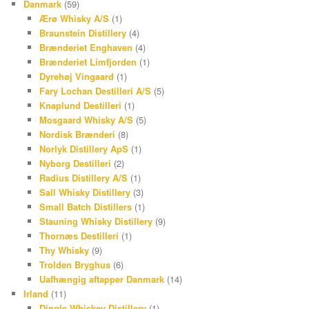
Danmark
(59)
Ærø Whisky A/S
(1)
Braunstein Distillery
(4)
Brænderiet Enghaven
(4)
Brænderiet Limfjorden
(1)
Dyrehøj Vingaard
(1)
Fary Lochan Destilleri A/S
(5)
Knaplund Destilleri
(1)
Mosgaard Whisky A/S
(5)
Nordisk Brænderi
(8)
Norlyk Distillery ApS
(1)
Nyborg Destilleri
(2)
Radius Distillery A/S
(1)
Sall Whisky Distillery
(3)
Small Batch Distillers
(1)
Stauning Whisky Distillery
(9)
Thornæs Destilleri
(1)
Thy Whisky
(9)
Trolden Bryghus
(6)
Uafhængig aftapper Danmark
(14)
Irland
(11)
Dingle Whiskey Distillery
(1)