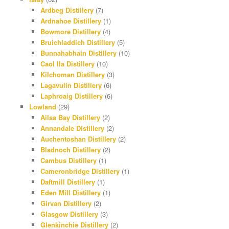
Ardbeg Distillery
(7)
Ardnahoe Distillery
(1)
Bowmore Distillery
(4)
Bruichladdich Distillery
(5)
Bunnahabhain Distillery
(10)
Caol Ila Distillery
(10)
Kilchoman Distillery
(3)
Lagavulin Distillery
(6)
Laphroaig Distillery
(6)
Lowland
(29)
Ailsa Bay Distillery
(2)
Annandale Distillery
(2)
Auchentoshan Distillery
(2)
Bladnoch Distillery
(2)
Cambus Distillery
(1)
Cameronbridge Distillery
(1)
Daftmill Distillery
(1)
Eden Mill Distillery
(1)
Girvan Distillery
(2)
Glasgow Distillery
(3)
Glenkinchie Distillery
(2)