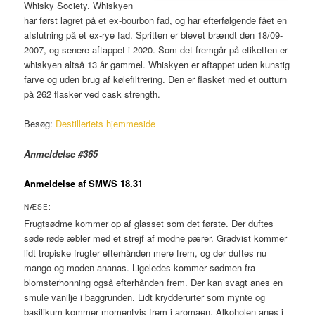
Whisky Society. Whiskyen
har først lagret på et ex-bourbon fad, og har efterfølgende fået en
afslutning på et ex-rye fad. Spritten er blevet brændt den 18/09-
2007, og senere aftappet i 2020. Som det fremgår på etiketten er
whiskyen altså 13 år gammel. Whiskyen er aftappet uden kunstig
farve og uden brug af kølefiltrering. Den er flasket med et outturn
på 262 flasker ved cask strength.
Besøg:
Destilleriets hjemmeside
Anmeldelse #365
Anmeldelse af SMWS 18.31
NÆSE:
Frugtsødme kommer op af glasset som det første. Der duftes
søde røde æbler med et strejf af modne pærer. Gradvist kommer
lidt tropiske frugter efterhånden mere frem, og der duftes nu
mango og moden ananas. Ligeledes kommer sødmen fra
blomsterhonning også efterhånden frem. Der kan svagt anes en
smule vanilje i baggrunden. Lidt krydderurter som mynte og
basilikum kommer momentvis frem i aromaen. Alkoholen anes i