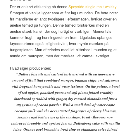
Der er en kort afslutning på denne
Speyside single malt whisky
.
Smagen af vanilje ligger som et fint lag i munden. De bitre noter
fra mandlerne er langt tydeligere i eftersmagen, hvilket giver en
anelse tørhed på tungen. Denne tørhed forstærkes med en
anelse stærk kanel, der dog hurtigt er væk igen. Momentvis
kommer frugt – og honningsødmen frem. Ligeledes opfanges
krydderurterne også lejlighedsvist, hvor mynte mærkes på
tungespidsen. Man efterlades med lidt bitterhed i munden og et
minde om marcipan, men der mærkes lidt varme i svælget.
Hvad siger producenten:
“
Buttery biscuits and custard tarts arrived with an impressive
amount of fruit that combined mangos, banana chips and satsumas
with fragrant honeysuckle and waxy textures. On the palate, a burst
of red apples, poached pears and soft plums joined crumbly
shortbread sprinkled with ginger, dry roasted almonds and just a
suggestion of cocoa powder. With a small dash of water came
coconut milk with the accentuated fragrance of cherry blossom,
jasmine and buttercups in the sunshine. Fruity flavours now
embraced bramble and apricot jam on Battenberg cake with vanilla
icing. Orange peel brought a fresh zing as cinnamon spice joined