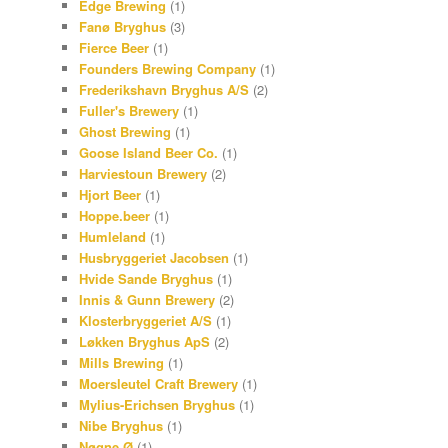
Edge Brewing
(1)
Fanø Bryghus
(3)
Fierce Beer
(1)
Founders Brewing Company
(1)
Frederikshavn Bryghus A/S
(2)
Fuller's Brewery
(1)
Ghost Brewing
(1)
Goose Island Beer Co.
(1)
Harviestoun Brewery
(2)
Hjort Beer
(1)
Hoppe.beer
(1)
Humleland
(1)
Husbryggeriet Jacobsen
(1)
Hvide Sande Bryghus
(1)
Innis & Gunn Brewery
(2)
Klosterbryggeriet A/S
(1)
Løkken Bryghus ApS
(2)
Mills Brewing
(1)
Moersleutel Craft Brewery
(1)
Mylius-Erichsen Bryghus
(1)
Nibe Bryghus
(1)
Nøgne Ø
(1)