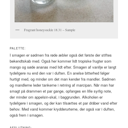
Fragrant honeysuckle 18.31 – Sample
PALETTE:
I smagen er sødmen fra røde æbler også det første der stiftes
bekendtskab med. Også her kommer lidt tropiske frugter som
mango og søde ananas med lidt efter. Smagen af vanilje er langt
tydeligere nu end den var i duften. En anelse bitterhed følger
hurtigt med, og minder om det man kender fra mandler. Sødmen
og mandlerne leder tankerne i retning af marcipan. Når man har
smagt på drammen et par gange, opfanges en lille syrlig note,
der minder om appelsin-skal, i baggrunden. Alkoholen er
tydeligere i smagen, og der kan tilsættes et par dråber vand efter
behov. Med vand kommer krydderurterne, der også var i duften,
også frem i smagen.
AFSLUTNING: