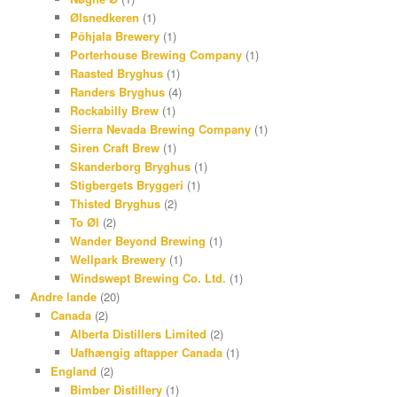
Ølsnedkeren
(1)
Põhjala Brewery
(1)
Porterhouse Brewing Company
(1)
Raasted Bryghus
(1)
Randers Bryghus
(4)
Rockabilly Brew
(1)
Sierra Nevada Brewing Company
(1)
Siren Craft Brew
(1)
Skanderborg Bryghus
(1)
Stigbergets Bryggeri
(1)
Thisted Bryghus
(2)
To Øl
(2)
Wander Beyond Brewing
(1)
Wellpark Brewery
(1)
Windswept Brewing Co. Ltd.
(1)
Andre lande
(20)
Canada
(2)
Alberta Distillers Limited
(2)
Uafhængig aftapper Canada
(1)
England
(2)
Bimber Distillery
(1)