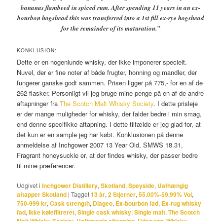
bananas flambeed in spiced rum. After spending 11 years in an ex-
bourbon hogshead this was transferred into a 1st fill ex-rye hogshead
for the remainder of its maturation.”
KONKLUSION:
Dette er en nogenlunde whisky, der ikke imponerer specielt.
Nuvel, der er fine noter af både frugter, honning og mandler, der
fungerer ganske godt sammen. Prisen ligger på 775,- for en af de
262 flasker. Personligt vil jeg bruge mine penge på en af de andre
aftapninger fra
The Scotch Malt Whisky Society
. I dette prisleje
er der mange muligheder for whisky, der falder bedre i min smag,
end denne specifikke aftapning. I dette tilfælde er jeg glad for, at
det kun er en sample jeg har købt. Konklusionen på denne
anmeldelse af Inchgower 2007 13 Year Old, SMWS 18.31,
Fragrant honeysuckle er, at der findes whisky, der passer bedre
til mine præferencer.
Udgivet i
Inchgower Distillery
,
Skotland
,
Speyside
,
Uafhængig
aftapper Skotland
|
Tagget
13 år
,
2 Stjerner
,
55.00%-59.99% Vol
,
750-999 kr
,
Cask strength
,
Diageo
,
Ex-bourbon fad
,
Ex-rug whisky
fad
,
Ikke kølefiltreret
,
Single cask whisky
,
Single malt
,
The Scotch
,
,
,