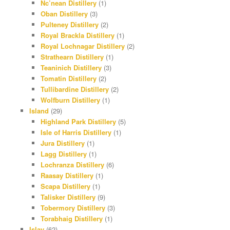
Nc’nean Distillery
(1)
Oban Distillery
(3)
Pulteney Distillery
(2)
Royal Brackla Distillery
(1)
Royal Lochnagar Distillery
(2)
Strathearn Distillery
(1)
Teaninich Distillery
(3)
Tomatin Distillery
(2)
Tullibardine Distillery
(2)
Wolfburn Distillery
(1)
Island
(29)
Highland Park Distillery
(5)
Isle of Harris Distillery
(1)
Jura Distillery
(1)
Lagg Distillery
(1)
Lochranza Distillery
(6)
Raasay Distillery
(1)
Scapa Distillery
(1)
Talisker Distillery
(9)
Tobermory Distillery
(3)
Torabhaig Distillery
(1)
Islay
(62)