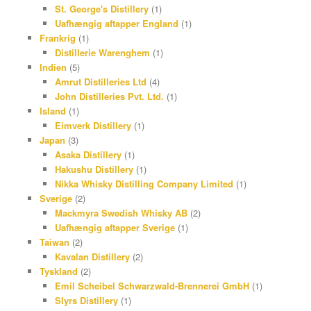
St. George's Distillery
(1)
Uafhængig aftapper England
(1)
Frankrig
(1)
Distillerie Warenghem
(1)
Indien
(5)
Amrut Distilleries Ltd
(4)
John Distilleries Pvt. Ltd.
(1)
Island
(1)
Eimverk Distillery
(1)
Japan
(3)
Asaka Distillery
(1)
Hakushu Distillery
(1)
Nikka Whisky Distilling Company Limited
(1)
Sverige
(2)
Mackmyra Swedish Whisky AB
(2)
Uafhængig aftapper Sverige
(1)
Taiwan
(2)
Kavalan Distillery
(2)
Tyskland
(2)
Emil Scheibel Schwarzwald-Brennerei GmbH
(1)
Slyrs Distillery
(1)