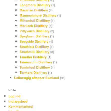
Longmorn Distillery
(1)
Macallan Distillery
(4)
Mannochmore Distillery
(1)
Miltonduff Distillery
(1)
Mortlach Distillery
(5)
Pittyvaich Distillery
(2)
Speyburn Distillery
(1)
Speyside Distillery
(1)
Strathisla Distillery
(1)
Strathmill Distillery
(3)
Tamdhu Distillery
(1)
Tamnavulin Distillery
(1)
Tomintoul Distillery
(4)
Tormore Distillery
(1)
Uafhængig aftapper Skotland
(95)
META
Log ind
Indlægsfeed
Kommentarfeed