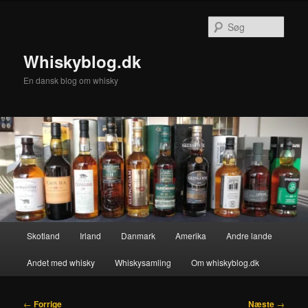
Fortsæt
til
Søg
primært
indhold
Whiskyblog.dk
En dansk blog om whisky
Hovedmenu
Skotland
Irland
Danmark
Amerika
Andre lande
Andet med whisky
Whiskysamling
Om whiskyblog.dk
Indlægsnavigation
←
Forrige
Næste
→