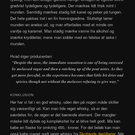
gradvist tydeligere og tydeligere. Der mærkes lidt frisk mint i
munden. Samtidig mærkes stadig lidt kanel og peber på tungen.
Det hele pakkes ind i en fin honningsødme. Slutteligt tørrer
munden en anelse ud, og man efterlades med et minde om
vanilje og karamel. Man stadig mærke varme fra alkohol og
stærke krydderier, mens man sidder med en følelse af aske i
munden.
Hvad siger producenten:
“Despite the nose, the immediate sensation is one of being caressed
by molassed sugar and then a ratching up of the peat notes. As they
get more forceful, so the experience becomes that little bit drier and
spicier, though not without the molasses refusing to give way.”
KONKLUSION:
Her har vi fat i en god whisky, uden den på nogen måde skiller
sig væsentligt ud. Kan man lide røget whisky, så er den
særdeles fin, da røgen er det bærende element. Der mangler
måske lidt dybde og kompleksitet for at blive helt godt. Ma kan
købe en flaske for omkring 450,- kroner. For det beløb kan man
også købe meget godt røget whisky fra
Skotlands destillerier
. Når