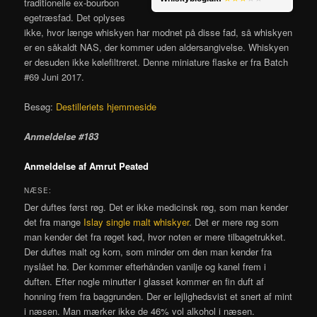
traditionelle ex-bourbon
egetræsfad. Det oplyses
ikke, hvor længe whiskyen har modnet på disse fad, så whiskyen
er en såkaldt NAS, der kommer uden aldersangivelse. Whiskyen
er desuden ikke kølefiltreret. Denne miniature flaske er fra Batch
#69 Juni 2017.
Besøg:
Destilleriets hjemmeside
Anmeldelse #183
Anmeldelse af Amrut Peated
NÆSE:
Der duftes først røg. Det er ikke medicinsk røg, som man kender
det fra mange
Islay single malt whiskyer
. Det er mere røg som
man kender det fra røget kød, hvor noten er mere tilbagetrukket.
Der duftes malt og korn, som minder om den man kender fra
nyslået hø. Der kommer efterhånden vanilje og kanel frem i
duften. Efter nogle minutter i glasset kommer en fin duft af
honning frem fra baggrunden. Der er lejlighedsvist et snert af mint
i næsen. Man mærker ikke de 46% vol alkohol i næsen.