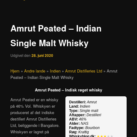
Amrut Peated – Indian
Single Malt Whisky
Udgivet den
28. juni 2020
Hjem
»
Andre lande
»
Indien
»
Amrut Distilleries Ltd
»
Amrut
Peated – Indian Single Malt Whisky
Amrut Peated – Indisk røget whisky
Amrut Peated er en whisky
Destilleri:
Amrut
på 46% Vol. Whiskyen er
Land:
Indien
Type:
Single malt
produceret af det indiske
Aftapper:
Destilleri
destilleri Amrut Distilleries
ABV:
46%
Alder:
NAS
Ltd, beliggende i Bangalore.
Fadtype:
Bourbon
Whiskyen er lagret på
Røg:
Kraftig
Whiskyblog.dk:
★★★
★★