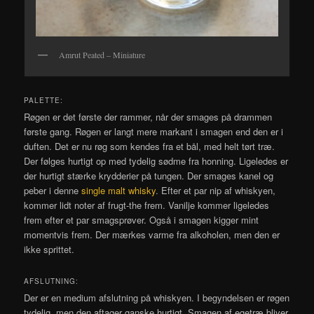
Amrut Peated – Miniature
PALETTE:
Røgen er det første der rammer, når der smages på drammen
første gang. Røgen er langt mere markant i smagen end den er i
duften. Det er nu røg som kendes fra et bål, med helt tørt træ.
Der følges hurtigt op med tydelig sødme fra honning. Ligeledes er
der hurtigt stærke krydderier på tungen. Der smages kanel og
peber i denne
single malt whisky
. Efter et par nip af whiskyen,
kommer lidt noter af frugt-the frem. Vanilje kommer ligeledes
frem efter et par smagsprøver. Også i smagen kigger mint
momentvis frem. Der mærkes varme fra alkoholen, men den er
ikke sprittet.
AFSLUTNING:
Der er en medium afslutning på whiskyen. I begyndelsen er røgen
tydelig, men den aftager ganske hurtigt. Smagen af egetræ bliver