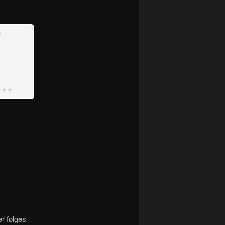
s
★★★
r følges