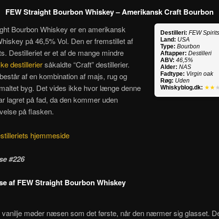
FEW Straight Bourbon Whiskey – Amerikansk Craft Bourbon
ght Bourbon Whiskey er en amerikansk
Destilleri:
FEW Spirit
iskey på 46,5% Vol. Den er fremstillet af
Land:
USA
Type:
Bourbon
s. Destilleriet er et af de mange mindre
Aftapper:
Destilleri
ABV:
46,5%
e destillerier
såkaldte “Craft” destillerier.
Alder:
NAS
Fadtype:
Virgin oak
består af en kombination af majs, rug og
Røg:
Uden
l maltet byg. Det vides ikke hvor længe denne
Whiskyblog.dk:
★★
ar lagret på fad, da den kommer uden
velse på flasken.
stilleriets hjemmeside
se #226
se af FEW Straight Bourbon Whiskey
vanilje møder næsen som det første, når den nærmer sig glasset. De