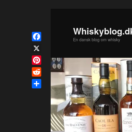
Fortsæt
til
primært
Whiskyblog.d
indhold
En dansk blog om whisky
Facebook
X
Pinterest
Reddit
Share