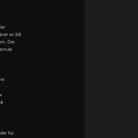
ier
er en lidt
em. Der
 smule
ess
 a
ch
der fra