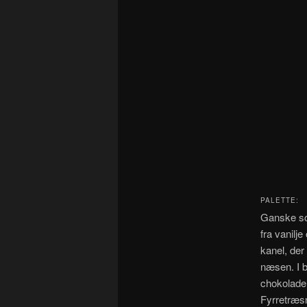
PALETTE:
Ganske so
fra vanil
kanel, der
næsen. I b
chokolade
Fyrretræs