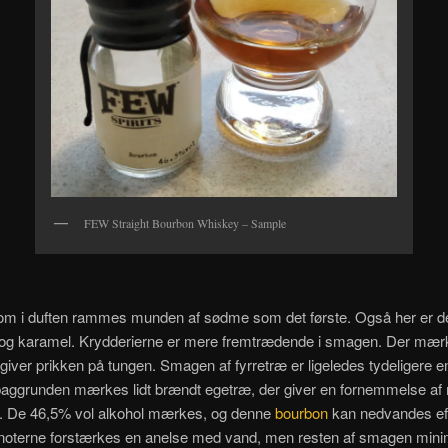
FEW Straight Bourbon Whiskey – Sample
m i duften rammes munden af sødme som det første. Også her er 
je og karamel. Krydderierne er mere fremtrædende i smagen. Der mæ
 giver prikken på tungen. Smagen af fyrretræ er ligeledes tydeligere en
aggrunden mærkes lidt brændt egetræ, der giver en fornemmelse af m
. De 46,5% vol alkohol mærkes, og denne
bourbon
kan nedvandes ef
noterne forstærkes en anelse med vand, men resten af smagen min