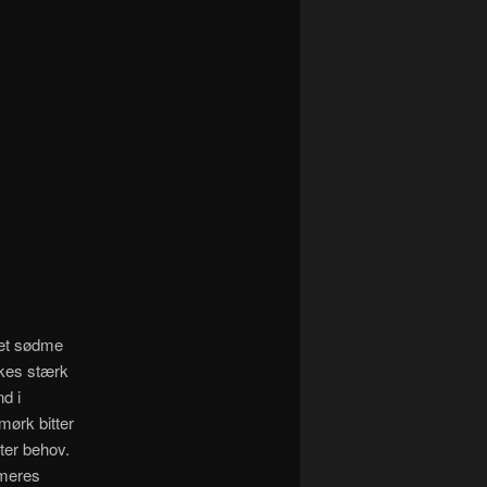
det sødme
rkes stærk
d i
ørk bitter
ter behov.
imeres