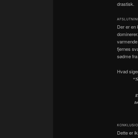
drastisk.
AFSLUTNIN
Der er en 
dominerer.
varmende 
fjernes sv
sødme fra 
Hvad sige
“
S
g
t
KONKLUSIO
Dette er i