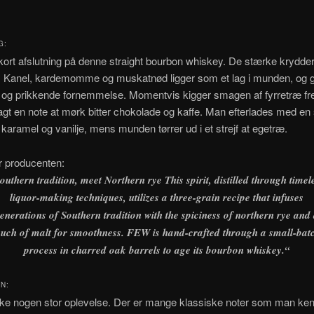
G:
kort afslutning på denne straight bourbon whiskey. De stærke krydder
 Kanel, kardemomme og muskatnød ligger som et lag i munden, og giv
og prikkende fornemmelse. Momentvis kigger smagen af fyrretræ fr
agt en note at mørk bitter chokolade og kaffe. Man efterlades med en
karamel og vanilje, mens munden tørrer ud i et strejf at egetræ.
r producenten:
outhern tradition, meet Northern rye This spirit, distilled through timel
liquor-making techniques, utilizes a three-grain recipe that infuses
enerations of Southern tradition with the spiciness of northern rye and
ouch of malt for smoothness. FEW is hand-crafted through a small-bat
process in charred oak barrels to age its bourbon whiskey.
“
N:
kke nogen stor oplevelse. Der er mange klassiske noter som man ken