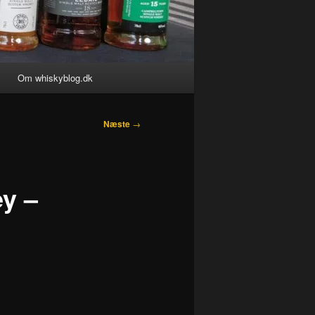
Om whiskyblog.dk
Næste
→
y –