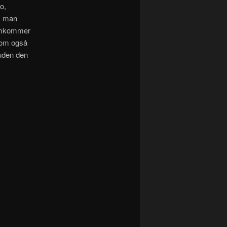
o,
m man
remkommer
 som også
 uden den