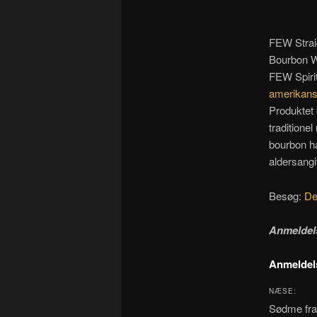
FEW Strai
Bourbon Wh
FEW Spirit
amerikansk
Produktet 
traditione
bourbon h
aldersangi
Besøg:
De
Anmeldel
Anmeldel
NÆSE:
Sødme fra 