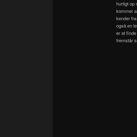
hurtigt op
kommer an
kender fr
også en le
er at finde
fremstår so