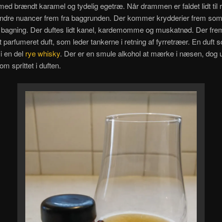
 med brændt karamel og tydelig egetræ. Når drammen er faldet lidt til r
dre nuancer frem fra baggrunden. Der kommer krydderier frem so
a bagning. Der duftes lidt kanel, kardemomme og muskatnød. Der f
t parfumeret duft, som leder tankerne i retning af fyrretræer. En duft
 i en del
rye whisky
. Der er en smule alkohol at mærke i næsen, dog
m sprittet i duften.