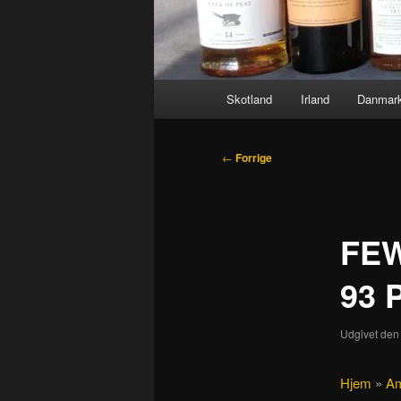
Hovedmenu
Skotland
Irland
Danmar
Indlægsnavigation
←
Forrige
FEW
93 
Udgivet de
Hjem
»
Am