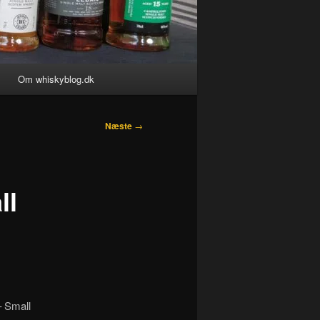
Om whiskyblog.dk
Næste
→
ll
– Small