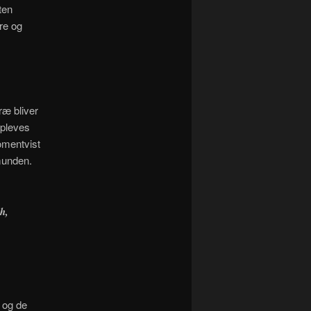
ten
re og
æ bliver
opleves
omentvist
munden.
h,
 og de