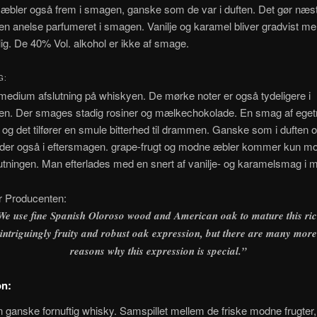
æbler også frem i smagen, ganske som de var i duften. Det gør næs
n anelse parfumeret i smagen. Vanilje og karamel bliver gradvist me
ig. De 40% Vol. alkohol er ikke af smage.
G:
medium afslutning på whiskyen. De mørke noter er også tydeligere i
en. Der smages stadig rosiner og mælkechokolade. En smag af egetr
, og det tilfører en smule bitterhed til drammen. Ganske som i duften 
der også i eftersmagen. grape-frugt og modne æbler kommer kun m
lutningen. Man efterlades med en snert af vanilje- og karamelsmag i 
r Producenten:
We use fine Spanish Oloroso wood and American oak to mature this ric
intriguingly fruity and robust oak expression, but there are many more
reasons why this expression is special.”
on:
n ganske fornuftig whisky. Samspillet mellem de friske modne frugter,