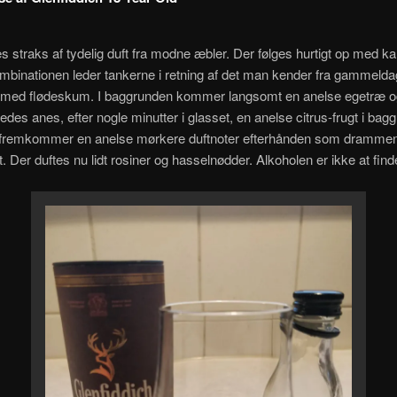
straks af tydelig duft fra modne æbler. Der følges hurtigt op med k
ombinationen leder tankerne i retning af det man kender fra gammeld
med flødeskum. I baggrunden kommer langsomt en anelse egetræ o
ledes anes, efter nogle minutter i glasset, en anelse citrus-frugt i bag
 fremkommer en anelse mørkere duftnoter efterhånden som drammen f
t. Der duftes nu lidt rosiner og hasselnødder. Alkoholen er ikke at finde