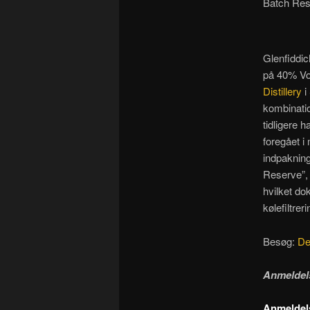
Batch Res
Glenfiddic
på 40% Vo
Distillery
i
kombinatio
tidligere 
foregået i
indpakning
Reserve”, 
hvilket do
kølefiltreri
Besøg:
De
Anmeldel
Anmeldels