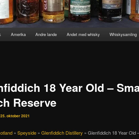
k
Amerika
Andre lande
Andet med whisky
Whiskysamling
nfiddich 18 Year Old – Sma
ch Reserve
n
25. oktober 2021
otland
»
Speyside
»
Glenfiddich Distillery
»
Glenfiddich 18 Year Old 