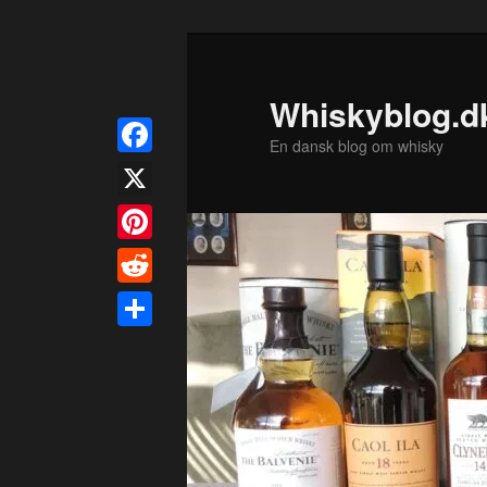
Fortsæt
til
primært
Whiskyblog.d
indhold
En dansk blog om whisky
Facebook
X
Pinterest
Reddit
Share