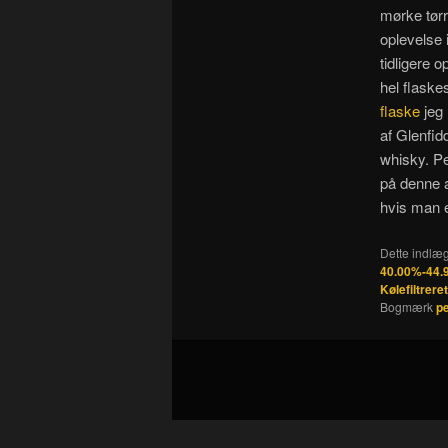
mørke tørr
oplevelse
tidligere 
hel flaskes
flaske
jeg 
af Glenfid
whisky. Pe
på denne a
hvis man e
Dette indlæg
40.00%-44.
Kølefiltreret
Bogmærk
p