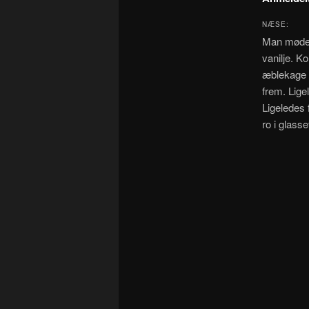
NÆSE:
Man mødes 
vanilje. K
æblekage 
frem. Lige
Ligeledes
ro i glasse