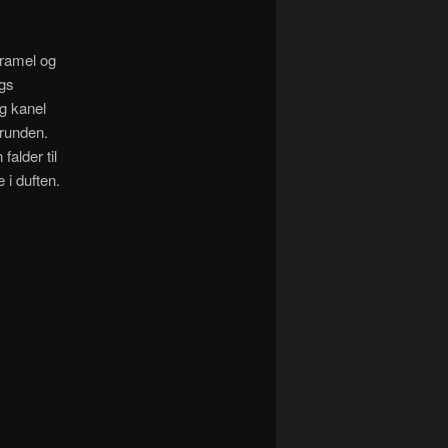
aramel og
ags
g kanel
grunden.
alder til
 i duften.