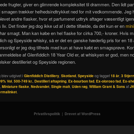
ede frugter, giver en glimrende kompleksitet til drammen. Den lidt p
 i smagen trækker helhedsindtrykket ned for mit vedkommende. Jeg 
oplevet andre flasker, hvor et parfumeret udtryk aftager væsentligt ig
 liv. Det finder jeg dog ikke ud af i dette tilfælde, da det kun er en
mini
har smagt. Man kan købe en hel flaske for cirka 700,- kroner. Hvis m
dich og Speyside whisky, så er det en ganske hæderlig pris for en 18 
rsonligt er jeg dog tilfreds med kun at have købt en smagsprøve. Ko
nmeldelse af Glenfiddich 18 Year Old er, at whiskyen er god, men n
lsker destilleriet og Speyside regionen.
 blev udgivet i
Glenfiddich Distillery
,
Skotland
,
Speyside
og tagget
18 år
,
3 Stjer
99% Vol
,
500-749 kr.
,
Destilleri aftapning
,
Ex-bourbon fad
,
Ex-oloroso fad
,
Ex-she
,
Miniature flaske
,
Nedvandet
,
Single malt
,
Uden røg
,
William Grant & Sons
af
J
ermalinket
.
Privatlivspolitik
Drevet af WordPress