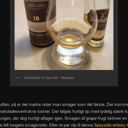
Glenfiddich 18 Year Old – Miniature
uften, så er det mørke noter man smager som det første. Der kommer
okoladeovertrukne rosiner. Der følges hurtigt op med tydelig stærk k
ungen, der dog hurtigt aftager igen. Smagen af grape-frugt skinner en
 lidt tungere smagsnoter. Efter et par nip til denne
Speyside whisky