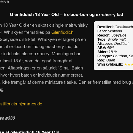
erve
Glenfiddich 18 Year Old – Ex-bourbon og ex-sherry fad
h 18 Year Old er en skotsk single malt whisky
Destilleri:
Glenfiddic
l. Whiskyen fremstilles på
Glenfiddich
Land:
Skotland
Region:
Speyside
 Speyside distriktet. Whiskyen er lagret på en
Type:
Single malt
Aftapper:
Destilleri
n af ex-bourbon fad og ex-sherry fad, der
ABV:
40%
Alder:
18 år
har indeholdt oloroso sherry. Modningen har
Fadtype:
Bourbon, Sh
 mindst 18 år, som det også fremgår af
Røg:
Uden
Whiskyblog.dk:
★★
en. Aftapningen er en såkaldt “Small Batch
hvor hvert batch er individuelt nummereret,
k ikke fremgår af denne miniature flaske. Den er fremstillet med brug 
ng.
stilleriets hjemmeside
se #330
e af Glenfiddich 18 Year Old