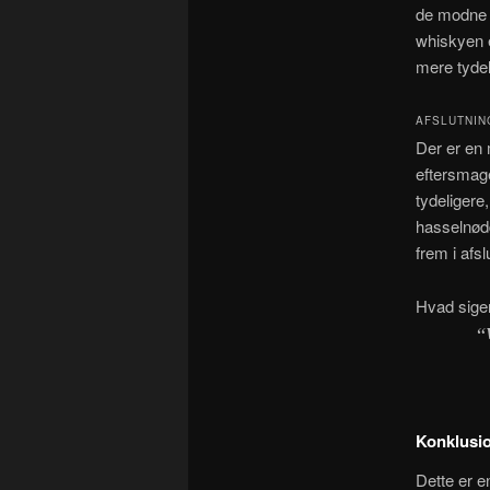
de modne 
whiskyen e
mere tydel
AFSLUTNIN
Der er en 
eftersmag
tydeligere
hasselnød
frem i afs
Hvad sige
“
Konklusi
Dette er e