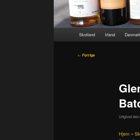
Hovedmenu
Skotland
Irland
Danmar
Indlægsnavigation
←
Forrige
Gle
Bat
Udgivet de
Hjem
»
Sk