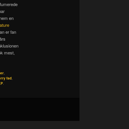
arfumerede
har
ennem en
ature
an er fan
års
nklusionen
ok mest,
ner
,
rry fad
,
KP
.