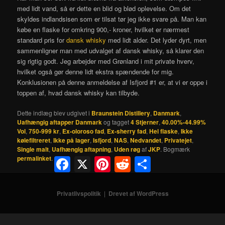
med lidt vand, så er dette en blid og blød oplevelse. Om det
skyldes indlandsisen som er tilsat tør jeg ikke svare på. Man kan
købe en flaske for omkring 900,- kroner, hvilket er nærmest
standard pris for
dansk whisky
med lidt alder. Det lyder dyrt, men
sammenligner man med udvalget af dansk whisky, så klarer den
sig rigtig godt. Jeg arbejder med Grønland i mit private hverv,
hvilket også gør denne lidt ekstra spændende for mig.
Konklusionen på denne anmeldelse af Isfjord #1 er, at vi er oppe i
toppen af, hvad dansk whisky kan tilbyde.
Dette indlæg blev udgivet i
Braunstein Distillery
,
Danmark
,
Uafhængig aftapper Danmark
og tagget
4 Stjerner
,
40.00%-44.99%
Vol
,
750-999 kr
,
Ex-oloroso fad
,
Ex-sherry fad
,
Hel flaske
,
Ikke
kølefiltreret
,
Ikke på lager
,
Isfjord
,
NAS
,
Nedvandet
,
Privatejet
,
Single malt
,
Uafhængig aftapning
,
Uden røg
af
JKP
. Bogmærk
permalinket
.
Facebook
X
Pinterest
Reddit
Share
Privatlivspolitik
Drevet af WordPress