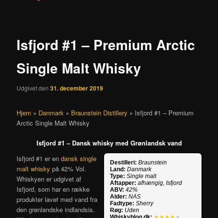
Isfjord #1 – Premium Arctic
Single Malt Whisky
Udgivet den
31. december 2019
Hjem
»
Danmark
»
Braunstein Distillery
»
Isfjord #1 – Premium
Arctic Single Malt Whisky
Isfjord #1 – Dansk whisky med Grønlandsk vand
Isfjord #1 er en
dansk single
Destilleri:
Braunstein
malt whisky
på 42% Vol.
Land:
Danmark
Type:
Single malt
Whiskyen er udgivet af
Aftapper:
afhængig, Isfjord
Isfjord, som har en række
ABV:
42%
Alder:
NAS
produkter lavet med vand fra
Fadtype:
Sherry
den grønlandske indlandsis.
Røg:
Uden
Whiskyblog.dk:
★★★★
★