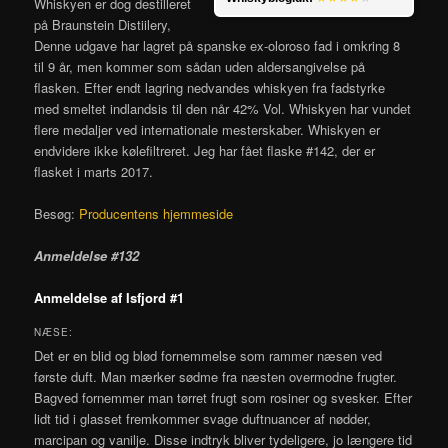
Whiskyen er dog destilleret
på Braunstein Distiilery,
Denne udgave har lagret på spanske ex-oloroso fad i omkring 8
til 9 år, men kommer som sådan uden aldersangivelse på
flasken. Efter endt lagring nedvandes whiskyen fra fadstyrke
med smeltet indlandsis til den når 42% Vol. Whiskyen har vundet
flere medaljer ved internationale mesterskaber. Whiskyen er
endvidere ikke kølefiltreret. Jeg har fået flaske #142, der er
flasket i marts 2017.
Besøg:
Producentens hjemmeside
Anmeldelse #132
Anmeldelse af Isfjord #1
NÆSE:
Det er en blid og blød fornemmelse som rammer næsen ved
første duft. Man mærker sødme fra næsten overmodne frugter.
Bagved fornemmer man tørret frugt som rosiner og svesker. Efter
lidt tid i glasset fremkommer svage duftnuancer af nødder,
marcipan og vanilje. Disse indtryk bliver tydeligere, jo længere tid