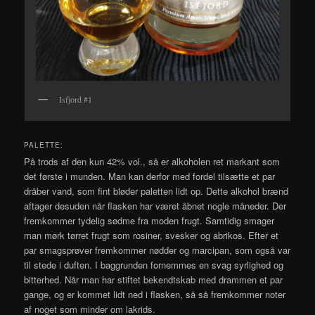
Isfjord #1
PALETTE:
På trods af den kun 42% vol., så er alkoholen ret markant som
det første i munden. Man kan derfor med fordel tilsætte et par
dråber vand, som fint bløder paletten lidt op. Dette alkohol brænd
aftager desuden når flasken har været åbnet nogle måneder. Der
fremkommer tydelig sødme fra moden frugt. Samtidig smager
man mørk tørret frugt som rosiner, svesker og abrikos. Efter et
par smagsprøver fremkommer nødder og marcipan, som også var
til stede i duften. I baggrunden fornemmes en svag syrlighed og
bitterhed. Når man har stiftet bekendtskab med drammen et par
gange, og er kommet lidt ned i flasken, så så fremkommer noter
af noget som minder om lakrids.