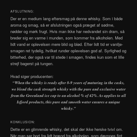
AFSLUTNING:
Der er en medium lang eftersmag på denne whisky. Som i både
aroma og smag, så er afslutningen også præget af sødme,
nødder og mørk frugt. Hvis man ikke har nedvandet sin dram, så
breder sig en varme i munden, som kommer fra alkoholen. Med
lidt vand er oplevelsen mere blid og blød. Efter lidt tid er vanilje-
smagen ret tydelig, hvilket runder oplevelsen god af. Syrlighed og
bitterhed, der også var til stede i smagen, findes kun som et lille
strejf bagerst på tungen.
Hvad siger producenten:
“When the whisky is ready after 8-9 years of maturing in the casks,
we blend the cask strength whisky with the pure and exclusive water
from the Greenland ice cap to an alcohol % of 42%. As applies to all
Isfjord products, this pure and smooth water ensures a unique
whisky.
”
KONKLUSION:
Dette er en glimrende whisky, det skal der ikke herske tvivl om.
Når man ser bort fra lidt brænd fra alkoholen, som dæmpes fint