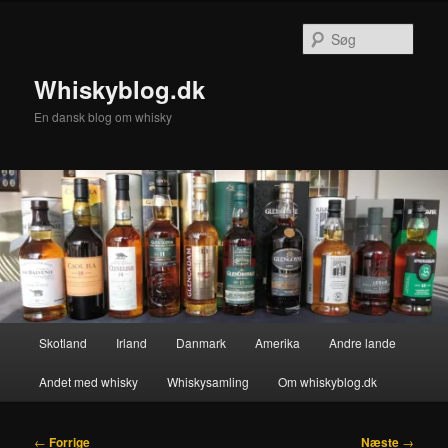
Fortsæt
til
Søg
primært
indhold
Whiskyblog.dk
En dansk blog om whisky
Hovedmenu
Skotland
Irland
Danmark
Amerika
Andre lande
Andet med whisky
Whiskysamling
Om whiskyblog.dk
Indlægsnavigation
←
Forrige
Næste
→