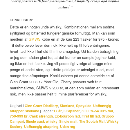
cherry possets with fruit marshmallows, Chantilly cream and vanilla
custard.”
KONKLUSION:
Dette er en nogenlunde whisky. Kombinationen mellem sødme,
syrlighed og bitterhed fungerer ganske fornuftigt. Man kan som
medlem af
SMWS
købe en af de kun 223 flasker for 975,- kroner.
Til dette beløb lever den nok ikke helt op til forventningerne. I
hvert fald ikke i forhold til mine smagsløg. Ud fra den betragtning
er jeg som sådan glad for, at det kun er en sample jeg har købt,
og ikke en hel flaske. Jeg vil personligt vælge at lægge mine
penge et andet sted, og i dette prislejer er udvalget stort, med
mange fine aftapninger. Konklusionen på denne anmeldelse af
Glen Grant 2003 17 Year Old, Cherry possets with fruit
marshmallows, SMWS 9.200 er, at den som sådan er interessant
nok, men ikke passer helt til mine præferencer for whisky.
Udgivet i
Glen Grant Distillery
,
Skotland
,
Speyside
,
Uafhængig
aftapper Skotland
|
Tagget
17 år
,
3 Stjerner
,
50.00%-54.99% Vol
,
750-999 kr
,
Cask strength
,
Ex-bourbon fad
,
First fill fad
,
Gruppo
Campari
,
Single cask whisky
,
Single malt
,
The Scotch Malt Whisky
Society
,
Uafhængig aftapning
,
Uden røg