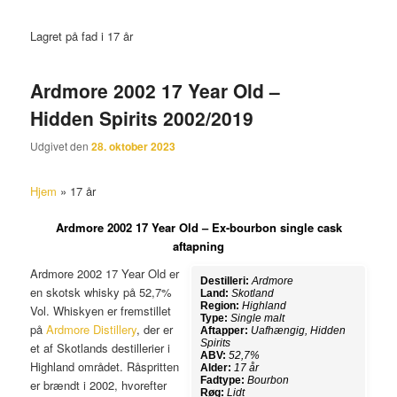
Lagret på fad i 17 år
Ardmore 2002 17 Year Old –
Hidden Spirits 2002/2019
Udgivet den
28. oktober 2023
Hjem
»
17 år
Ardmore 2002 17 Year Old – Ex-bourbon single cask
aftapning
Ardmore 2002 17 Year Old er
Destilleri:
Ardmore
en skotsk whisky på 52,7%
Land:
Skotland
Region:
Highland
Vol. Whiskyen er fremstillet
Type:
Single malt
på
Ardmore Distillery
, der er
Aftapper:
Uafhængig, Hidden
Spirits
et af Skotlands destillerier i
ABV:
52,7%
Highland området. Råspritten
Alder:
17 år
Fadtype:
Bourbon
er brændt i 2002, hvorefter
Røg:
Lidt