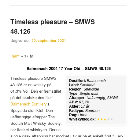
Timeless pleasure – SMWS
48.126
Udgivet den
20. september 2021
Hjem
»
17 år
Balmenach 2004 17 Year Old – SMWS 48.126
Timeless pleasure SMWS
Destilleri:
Balmenach
48.126 er en whisky på
Land:
Skotland
Region:
Speyside
61,3% Vol. Den er fremstillet
Type:
Single malt
på det skotske destilleri
Aftapper:
Uafhængig, SMWS
ABV:
61,3%
Balmenach Distillery
i
Alder:
17 år
Speyside distriktet. Den
Fadtype:
Bourbon
Røg:
Uden
uafhængige aftapper The
Whiskyblog.dk:
★★★
★★
Scotch Malt Whisky Society,
har flasket whiskyen. Denne
single cask aftapning har modnet i 17 år på et enkelt first fill ex-