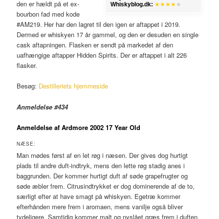
den er hældt på et ex-
Whiskyblog.dk:
★★★★
★
bourbon fad med kode
#AM219. Her har den lagret til den igen er aftappet i 2019.
Dermed er whiskyen 17 år gammel, og den er desuden en single
cask aftapningen. Flasken er sendt på markedet af den
uafhængige aftapper Hidden Spirits. Der er aftappet i alt 226
flasker.
Besøg:
Destilleriets hjemmeside
Anmeldelse #434
Anmeldelse af Ardmore 2002 17 Year Old
NÆSE:
Man mødes først af en let røg i næsen. Der gives dog hurtigt
plads til andre duft-indtryk, mens den lette røg stadig anes i
baggrunden. Der kommer hurtigt duft af søde grapefrugter og
søde æbler frem. Citrusindtrykket er dog dominerende af de to,
særligt efter at have smagt på whiskyen. Egetræ kommer
efterhånden mere frem i aromaen, mens vanilje også bliver
tydeligere. Samtidig kommer malt og nyslået græs frem i duften.