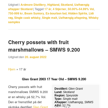
Udgivet i
Ardmore Distillery
,
Highland
,
Skotland
,
Uafhængig
aftapper Skotland
|
Tagget
17 år
,
4 Stjerner
,
50.00%-54.99% Vol
,
750-999 kr
,
Beam Suntory
,
Ex-bourbon fad
,
Hidden Spirits
,
Lidt
røg
,
Single cask whisky
,
Single malt
,
Uafhængig aftapning
,
Whisky
samples
Cherry possets with fruit
marshmallows – SMWS 9.200
Udgivet den
20. august 2022
Hjem
»
17 år
Glen Grant 2003 17 Year Old – SMWS 9.200
Cherry possets with fruit
Destilleri:
Glen Grant
marshmallows SMWS 9.200
Land:
Skotland
Region:
Speyside
er en whisky på 52,7% Vol.
Type:
Single malt
Den er fremstillet på det
Aftapper:
Uafhængig, SMWS
ABV:
52,7%
skotske destilleri
Glen Grant