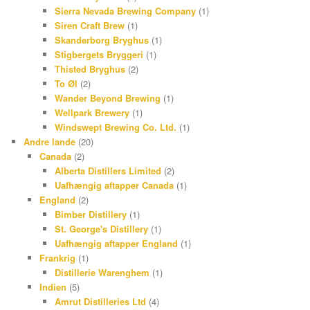
Sierra Nevada Brewing Company
(1)
Siren Craft Brew
(1)
Skanderborg Bryghus
(1)
Stigbergets Bryggeri
(1)
Thisted Bryghus
(2)
To Øl
(2)
Wander Beyond Brewing
(1)
Wellpark Brewery
(1)
Windswept Brewing Co. Ltd.
(1)
Andre lande
(20)
Canada
(2)
Alberta Distillers Limited
(2)
Uafhængig aftapper Canada
(1)
England
(2)
Bimber Distillery
(1)
St. George's Distillery
(1)
Uafhængig aftapper England
(1)
Frankrig
(1)
Distillerie Warenghem
(1)
Indien
(5)
Amrut Distilleries Ltd
(4)