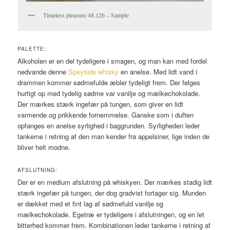
Timeless pleasure 48.126 – Sample
PALETTE:
Alkoholen er en del tydeligere i smagen, og man kan med fordel
nedvande denne
Speyside whisky
en anelse. Med lidt vand i
drammen kommer sødmefulde æbler tydeligt frem. Der følges
hurtigt op med tydelig sødme var vanilje og mælkechokolade.
Der mærkes stærk ingefær på tungen, som giver en lidt
varmende og prikkende fornemmelse. Ganske som i duften
opfanges en anelse syrlighed i baggrunden. Syrligheden leder
tankerne i retning af den man kender fra appelsiner, lige inden de
bliver helt modne.
AFSLUTNING:
Der er en medium afslutning på whiskyen. Der mærkes stadig lidt
stærk ingefær på tungen, der dog gradvist fortager sig. Munden
er dækket med et fint lag af sødmefuld vanilje og
mælkechokolade. Egetræ er tydeligere i afslutningen, og en let
bitterhed kommer frem. Kombinationen leder tankerne i retning af