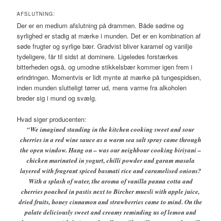
AFSLUTNING:
Der er en medium afslutning på drammen. Både sødme og
syrlighed er stadig at mærke i munden. Det er en kombination af
søde frugter og syrlige bær. Gradvist bliver karamel og vanilje
tydeligere, får til sidst at dominere. Ligeledes forstærkes
bitterheden også, og umodne stikkelsbær kommer igen frem i
erindringen. Momentvis er lidt mynte at mærke på tungespidsen,
inden munden slutteligt tørrer ud, mens varme fra alkoholen
breder sig i mund og svælg.
Hvad siger producenten:
“We imagined standing in the kitchen cooking sweet and sour
cherries in a red wine sauce as a warm sea salt spray came through
the open window. Hang on – was our neighbour cooking biriyani –
chicken marinated in yogurt, chilli powder and garam masala
layered with fragrant spiced basmati rice and caramelised onions?
With a splash of water, the aroma of vanilla panna cotta and
cherries poached in pastis next to Bircher muesli with apple juice,
dried fruits, honey cinnamon and strawberries came to mind. On the
palate deliciously sweet and creamy reminding us of lemon and