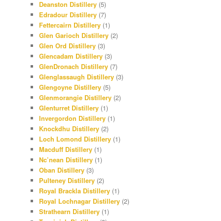
Deanston Distillery
(5)
Edradour Distillery
(7)
Fettercairn Distillery
(1)
Glen Garioch Distillery
(2)
Glen Ord Distillery
(3)
Glencadam Distillery
(3)
GlenDronach Distillery
(7)
Glenglassaugh Distillery
(3)
Glengoyne Distillery
(5)
Glenmorangie Distillery
(2)
Glenturret Distillery
(1)
Invergordon Distillery
(1)
Knockdhu Distillery
(2)
Loch Lomond Distillery
(1)
Macduff Distillery
(1)
Nc’nean Distillery
(1)
Oban Distillery
(3)
Pulteney Distillery
(2)
Royal Brackla Distillery
(1)
Royal Lochnagar Distillery
(2)
Strathearn Distillery
(1)