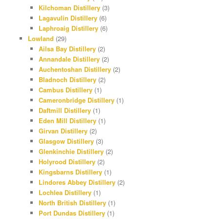
Kilchoman Distillery
(3)
Lagavulin Distillery
(6)
Laphroaig Distillery
(6)
Lowland
(29)
Ailsa Bay Distillery
(2)
Annandale Distillery
(2)
Auchentoshan Distillery
(2)
Bladnoch Distillery
(2)
Cambus Distillery
(1)
Cameronbridge Distillery
(1)
Daftmill Distillery
(1)
Eden Mill Distillery
(1)
Girvan Distillery
(2)
Glasgow Distillery
(3)
Glenkinchie Distillery
(2)
Holyrood Distillery
(2)
Kingsbarns Distillery
(1)
Lindores Abbey Distillery
(2)
Lochlea Distillery
(1)
North British Distillery
(1)
Port Dundas Distillery
(1)