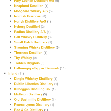
Fary Lochan Destilleri A/S
(5)
Knaplund Destilleri
(1)
Mosgaard Whisky A/S
(5)
Nordisk Brænderi
(8)
Norlyk Distillery ApS
(1)
Nyborg Destilleri
(2)
Radius Distillery A/S
(1)
Sall Whisky Distillery
(3)
Small Batch Distillers
(1)
Stauning Whisky Distillery
(9)
Thornæs Destilleri
(1)
Thy Whisky
(9)
Trolden Bryghus
(6)
Uafhængig aftapper Danmark
(14)
Irland
(11)
Dingle Whiskey Distillery
(1)
Dublin Liberties Distillery
(1)
Kilbeggan Distilling Co.
(1)
Midleton Distillery
(5)
Old Bushmills Distillery
(1)
Pearse Lyons Distillery
(1)
Roe & Co Distillery
(1)