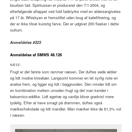
bourbon fad. Spiritussen er produceret den 7/1-2004, og
efterfølgende aftappet ved fuld fadstyrke med en aldersangivelse
på 17 år. Whiskyen er fremstillet uden brug af kølefiltrering, og
der er ikke tilsat kunstig farve. Der er udgivet 200 flasker i dette
outturn.
Anmeldelse #323
Anmeldelse af SMWS 48.126
NÆSE:
Frugt er det første som rammer næsen. Der duftes søde æbler
og lidt modne kirsebær. Langsomt kommer en let syrlig note en
anelse frem, og ligger sig lidt i baggrunden. Den minder lidt om
en kombination mellem umoden frugt og det man kender i
balsamico-eddike. Lidt egetræ og vanilje bliver gradvist mere
tydelig. Efter at have smagt på drammen, duftes også
mælkechokolade og lidt mandler. Man mærker ikke de 61,3% vol
i næsen.