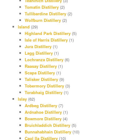
Teaninich Distillery
(3)
Tomatin Distillery
(2)
Tullibardine Distillery
(2)
Wolfburn Distillery
(2)
Island
(29)
Highland Park Distillery
(5)
Isle of Harris Distillery
(1)
Jura Distillery
(1)
Lagg Distillery
(1)
Lochranza Distillery
(6)
Raasay Distillery
(1)
Scapa Distillery
(1)
Talisker Distillery
(9)
Tobermory Distillery
(3)
Torabhaig Distillery
(1)
Islay
(62)
Ardbeg Distillery
(7)
Ardnahoe Distillery
(1)
Bowmore Distillery
(4)
Bruichladdich Distillery
(5)
Bunnahabhain Distillery
(10)
Caol Ila Distillery
(10)