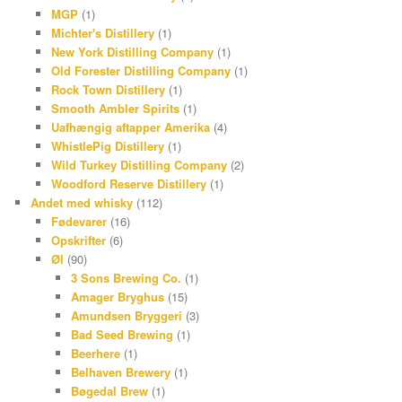
MGP
(1)
Michter's Distillery
(1)
New York Distilling Company
(1)
Old Forester Distilling Company
(1)
Rock Town Distillery
(1)
Smooth Ambler Spirits
(1)
Uafhængig aftapper Amerika
(4)
WhistlePig Distillery
(1)
Wild Turkey Distilling Company
(2)
Woodford Reserve Distillery
(1)
Andet med whisky
(112)
Fødevarer
(16)
Opskrifter
(6)
Øl
(90)
3 Sons Brewing Co.
(1)
Amager Bryghus
(15)
Amundsen Bryggeri
(3)
Bad Seed Brewing
(1)
Beerhere
(1)
Belhaven Brewery
(1)
Bøgedal Brew
(1)