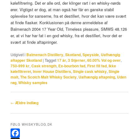
kølefiltrering. Det er alle ord, der klinger rart i en whisky-nørds
ører. Vigtigst er dog, at man også her får en ganske stabil
oplevelse for sanserne, fra et destilleri, hvor det kan være svært
at finde flasker. Konklusionen på denne anmeldelse af
Balmenach 2004 17 Year Old, Timeless pleasure, SMWS 48.126
er, at vi har har fat i en god whisky, fra et destilleri, hvor det er
svært at finde aftapninger.
Udgivet i
Balmenach Distillery
,
Skotland
,
Speyside
,
Uafhængig
aftapper Skotland
|
Tagget
17 år
,
3 Stjerner
,
60.00% Vol og over
,
750-999 kr
,
Cask strength
,
Ex-bourbon fad
,
First fill fad
,
Ikke
kølefiltreret
,
Inver House Distillers
,
Single cask whisky
,
Single
malt
,
The Scotch Malt Whisky Society
,
Uafhængig aftapning
,
Uden
røg
,
Whisky samples
Indlægsnavigation
←
Ældre indlæg
FØLG WHISKYBLOG.DK