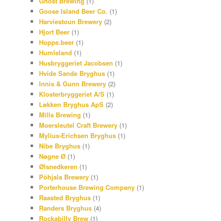
Ghost Brewing
(1)
Goose Island Beer Co.
(1)
Harviestoun Brewery
(2)
Hjort Beer
(1)
Hoppe.beer
(1)
Humleland
(1)
Husbryggeriet Jacobsen
(1)
Hvide Sande Bryghus
(1)
Innis & Gunn Brewery
(2)
Klosterbryggeriet A/S
(1)
Løkken Bryghus ApS
(2)
Mills Brewing
(1)
Moersleutel Craft Brewery
(1)
Mylius-Erichsen Bryghus
(1)
Nibe Bryghus
(1)
Nøgne Ø
(1)
Ølsnedkeren
(1)
Põhjala Brewery
(1)
Porterhouse Brewing Company
(1)
Raasted Bryghus
(1)
Randers Bryghus
(4)
Rockabilly Brew
(1)