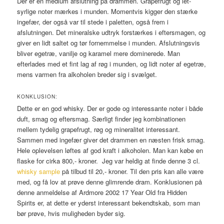
Der er en medium afslutning på drammen. Grapefrugt og let-
syrlige noter mærkes i munden. Momentvis kigger den stærke
ingefær, der også var til stede i paletten, også frem i
afslutningen. Det mineralske udtryk forstærkes i eftersmagen, og
giver en lidt saltet og tør fornemmelse i munden. Afslutningsvis
bliver egetræ, vanilje og karamel mere dominerede. Man
efterlades med et fint lag af røg i munden, og lidt noter af egetræ,
mens varmen fra alkoholen breder sig i svælget.
KONKLUSION:
Dette er en god whisky. Der er gode og interessante noter i både
duft, smag og eftersmag. Særligt finder jeg kombinationen
mellem tydelig grapefrugt, røg og mineralitet interessant.
Sammen med ingefær giver det drammen en næsten frisk smag.
Hele oplevelsen løftes af god kraft i alkoholen. Man kan købe en
flaske for cirka 800,- kroner. Jeg var heldig at finde denne 3 cl.
whisky sample
på tilbud til 20,- kroner. Til den pris kan alle være
med, og få lov at prøve denne glimrende dram. Konklusionen på
denne anmeldelse af Ardmore 2002 17 Year Old fra Hidden
Spirits er, at dette er yderst interessant bekendtskab, som man
bør prøve, hvis muligheden byder sig.