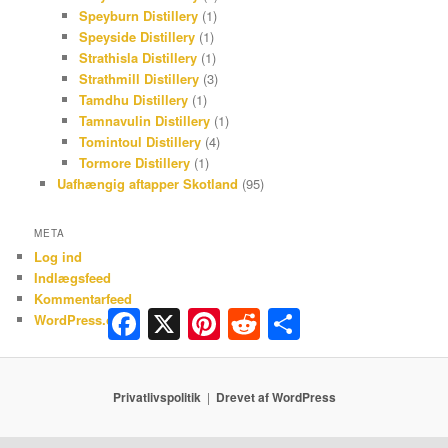
Speyburn Distillery
(1)
Speyside Distillery
(1)
Strathisla Distillery
(1)
Strathmill Distillery
(3)
Tamdhu Distillery
(1)
Tamnavulin Distillery
(1)
Tomintoul Distillery
(4)
Tormore Distillery
(1)
Uafhængig aftapper Skotland
(95)
META
Log ind
Indlægsfeed
Kommentarfeed
Facebook
X
Pinterest
Reddit
Share
WordPress.org
Privatlivspolitik
Drevet af WordPress