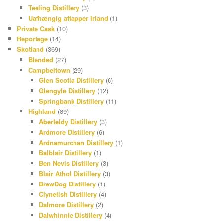
Teeling Distillery
(3)
Uafhængig aftapper Irland
(1)
Private Cask
(10)
Reportage
(14)
Skotland
(369)
Blended
(27)
Campbeltown
(29)
Glen Scotia Distillery
(6)
Glengyle Distillery
(12)
Springbank Distillery
(11)
Highland
(89)
Aberfeldy Distillery
(3)
Ardmore Distillery
(6)
Ardnamurchan Distillery
(1)
Balblair Distillery
(1)
Ben Nevis Distillery
(3)
Blair Athol Distillery
(3)
BrewDog Distillery
(1)
Clynelish Distillery
(4)
Dalmore Distillery
(2)
Dalwhinnie Distillery
(4)