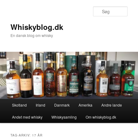
Fortsæt
Fortsæt
til
til
Søg
primært
sekundært
indhold
indhold
Whiskyblog.dk
En dansk blog om whisky
Hovedmenu
Skotland
Irland
Danmark
Amerika
Andre lande
Andet med whisky
Whiskysamling
Om whiskyblog.dk
TAG-ARKIV:
17 ÅR