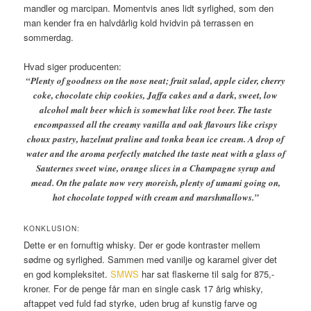
mandler og marcipan. Momentvis anes lidt syrlighed, som den
man kender fra en halvdårlig kold hvidvin på terrassen en
sommerdag.
Hvad siger producenten:
“Plenty of goodness on the nose neat; fruit salad, apple cider, cherry
coke, chocolate chip cookies, Jaffa cakes and a dark, sweet, low
alcohol malt beer which is somewhat like root beer. The taste
encompassed all the creamy vanilla and oak flavours like crispy
choux pastry, hazelnut praline and tonka bean ice cream. A drop of
water and the aroma perfectly matched the taste neat with a glass of
Sauternes sweet wine, orange slices in a Champagne syrup and
mead. On the palate now very moreish, plenty of umami going on,
hot chocolate topped with cream and marshmallows.”
KONKLUSION:
Dette er en fornuftig whisky. Der er gode kontraster mellem
sødme og syrlighed. Sammen med vanilje og karamel giver det
en god kompleksitet.
SMWS
har sat flaskerne til salg for 875,-
kroner. For de penge får man en single cask 17 årig whisky,
aftappet ved fuld fad styrke, uden brug af kunstig farve og