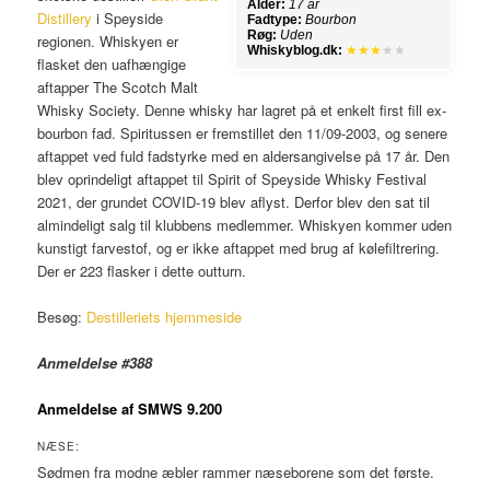
Alder:
17 år
Distillery
i Speyside
Fadtype:
Bourbon
Røg:
Uden
regionen. Whiskyen er
Whiskyblog.dk:
★★★
★★
flasket den uafhængige
aftapper The Scotch Malt
Whisky Society. Denne whisky har lagret på et enkelt first fill ex-
bourbon fad. Spiritussen er fremstillet den 11/09-2003, og senere
aftappet ved fuld fadstyrke med en aldersangivelse på 17 år. Den
blev oprindeligt aftappet til Spirit of Speyside Whisky Festival
2021, der grundet COVID-19 blev aflyst. Derfor blev den sat til
almindeligt salg til klubbens medlemmer. Whiskyen kommer uden
kunstigt farvestof, og er ikke aftappet med brug af kølefiltrering.
Der er 223 flasker i dette outturn.
Besøg:
Destilleriets hjemmeside
Anmeldelse #388
Anmeldelse af SMWS 9.200
NÆSE:
Sødmen fra modne æbler rammer næseborene som det første.