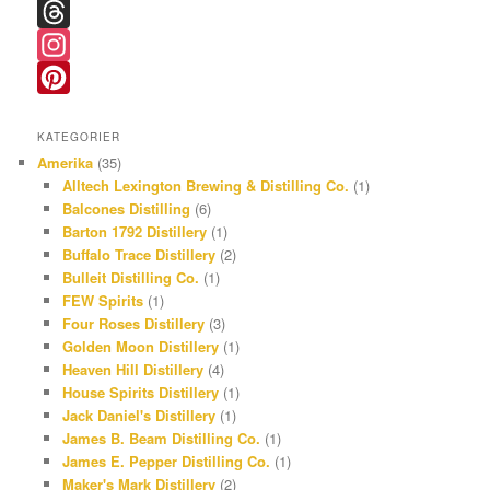
F
a
T
c
h
I
e
r
n
P
KATEGORIER
b
e
s
i
Amerika
(35)
o
a
t
n
Alltech Lexington Brewing & Distilling Co.
(1)
Balcones Distilling
(6)
o
d
a
t
Barton 1792 Distillery
(1)
k
s
g
e
Buffalo Trace Distillery
(2)
r
r
Bulleit Distilling Co.
(1)
FEW Spirits
(1)
a
e
Four Roses Distillery
(3)
m
s
Golden Moon Distillery
(1)
Heaven Hill Distillery
(4)
t
House Spirits Distillery
(1)
Jack Daniel's Distillery
(1)
James B. Beam Distilling Co.
(1)
James E. Pepper Distilling Co.
(1)
Maker's Mark Distillery
(2)