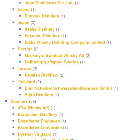
John Distilleries Pvt. Ltd.
(1)
Island
(1)
Eimverk Distillery
(1)
Japan
(3)
Asaka Distillery
(1)
Hakushu Distillery
(1)
Nikka Whisky Distilling Company Limited
(1)
Sverige
(2)
Mackmyra Swedish Whisky AB
(2)
Uafhængig aftapper Sverige
(1)
Taiwan
(2)
Kavalan Distillery
(2)
Tyskland
(2)
Emil Scheibel Schwarzwald-Brennerei GmbH
(1)
Slyrs Distillery
(1)
Danmark
(59)
Ærø Whisky A/S
(1)
Braunstein Distillery
(4)
Brænderiet Enghaven
(4)
Brænderiet Limfjorden
(1)
Dyrehøj Vingaard
(1)