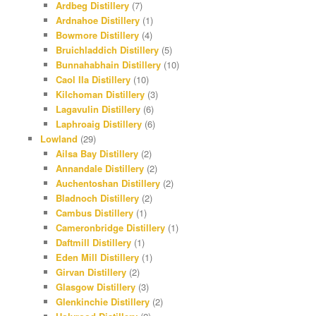
Ardbeg Distillery
(7)
Ardnahoe Distillery
(1)
Bowmore Distillery
(4)
Bruichladdich Distillery
(5)
Bunnahabhain Distillery
(10)
Caol Ila Distillery
(10)
Kilchoman Distillery
(3)
Lagavulin Distillery
(6)
Laphroaig Distillery
(6)
Lowland
(29)
Ailsa Bay Distillery
(2)
Annandale Distillery
(2)
Auchentoshan Distillery
(2)
Bladnoch Distillery
(2)
Cambus Distillery
(1)
Cameronbridge Distillery
(1)
Daftmill Distillery
(1)
Eden Mill Distillery
(1)
Girvan Distillery
(2)
Glasgow Distillery
(3)
Glenkinchie Distillery
(2)