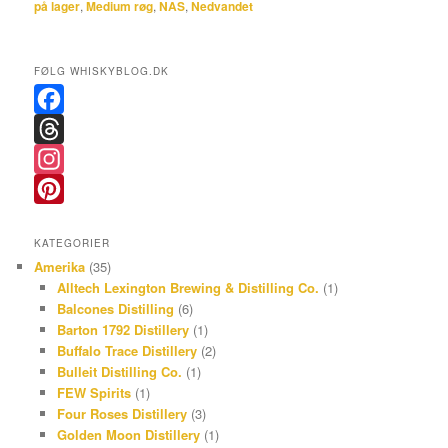
på lager
,
Medium røg
,
NAS
,
Nedvandet
FØLG WHISKYBLOG.DK
F
a
T
c
h
I
e
r
n
P
KATEGORIER
b
e
s
i
Amerika
(35)
o
a
t
n
Alltech Lexington Brewing & Distilling Co.
(1)
Balcones Distilling
(6)
o
d
a
t
Barton 1792 Distillery
(1)
k
s
g
e
Buffalo Trace Distillery
(2)
r
r
Bulleit Distilling Co.
(1)
FEW Spirits
(1)
a
e
Four Roses Distillery
(3)
m
s
Golden Moon Distillery
(1)