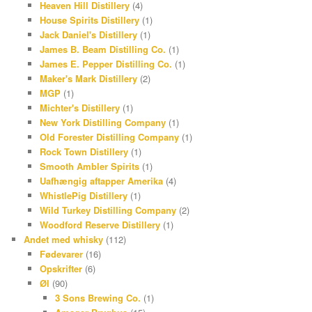
Heaven Hill Distillery
(4)
t
House Spirits Distillery
(1)
Jack Daniel's Distillery
(1)
James B. Beam Distilling Co.
(1)
James E. Pepper Distilling Co.
(1)
Maker's Mark Distillery
(2)
MGP
(1)
Michter's Distillery
(1)
New York Distilling Company
(1)
Old Forester Distilling Company
(1)
Rock Town Distillery
(1)
Smooth Ambler Spirits
(1)
Uafhængig aftapper Amerika
(4)
WhistlePig Distillery
(1)
Wild Turkey Distilling Company
(2)
Woodford Reserve Distillery
(1)
Andet med whisky
(112)
Fødevarer
(16)
Opskrifter
(6)
Øl
(90)
3 Sons Brewing Co.
(1)