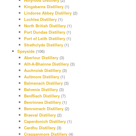
Holyrood Distillery
(2)
Kingsbarns Distillery
(1)
Lindores Abbey Distillery
(2)
Lochlea Distillery
(1)
North British Distillery
(1)
Port Dundas Distillery
(1)
Port of Leith Distillery
(1)
Strathclyde Distillery
(1)
Speyside
(106)
Aberlour Distillery
(3)
Allt-A-Bhainne Distillery
(3)
Auchroisk Distillery
(3)
Aultmore Distillery
(1)
Balmenach Distillery
(3)
Balvenie Distillery
(3)
BenRiach Distillery
(7)
Benrinnes Distillery
(1)
Benromach Distillery
(2)
Braeval Distillery
(2)
Caperdonich Distillery
(1)
Cardhu Distillery
(3)
Cragganmore Distillery
(4)