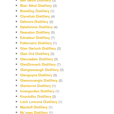
Ben Nevis Distillery
(3)
Blair Athol Distillery
(3)
BrewDog Distillery
(1)
Clynelish Distillery
(4)
Dalmore Distillery
(2)
Dalwhinnie Distillery
(4)
Deanston Distillery
(5)
Edradour Distillery
(7)
Fettercairn Distillery
(1)
Glen Garioch Distillery
(2)
Glen Ord Distillery
(3)
Glencadam Distillery
(3)
GlenDronach Distillery
(7)
Glenglassaugh Distillery
(3)
Glengoyne Distillery
(5)
Glenmorangie Distillery
(2)
Glenturret Distillery
(1)
Invergordon Distillery
(1)
Knockdhu Distillery
(2)
Loch Lomond Distillery
(1)
Macduff Distillery
(1)
Nc’nean Distillery
(1)