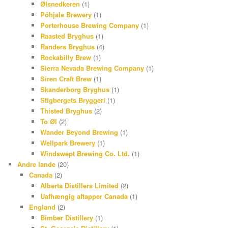
Ølsnedkeren
(1)
Põhjala Brewery
(1)
Porterhouse Brewing Company
(1)
Raasted Bryghus
(1)
Randers Bryghus
(4)
Rockabilly Brew
(1)
Sierra Nevada Brewing Company
(1)
Siren Craft Brew
(1)
Skanderborg Bryghus
(1)
Stigbergets Bryggeri
(1)
Thisted Bryghus
(2)
To Øl
(2)
Wander Beyond Brewing
(1)
Wellpark Brewery
(1)
Windswept Brewing Co. Ltd.
(1)
Andre lande
(20)
Canada
(2)
Alberta Distillers Limited
(2)
Uafhængig aftapper Canada
(1)
England
(2)
Bimber Distillery
(1)