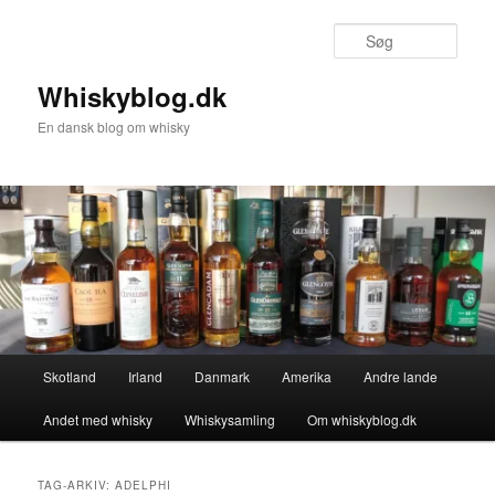
Fortsæt
Fortsæt
til
til
Søg
primært
sekundært
indhold
indhold
Whiskyblog.dk
En dansk blog om whisky
Hovedmenu
Skotland
Irland
Danmark
Amerika
Andre lande
Andet med whisky
Whiskysamling
Om whiskyblog.dk
TAG-ARKIV:
ADELPHI