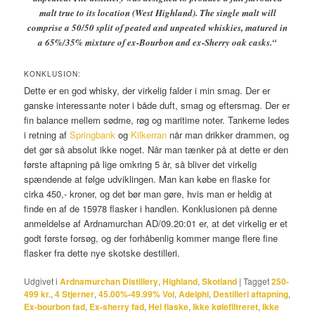
malt true to its location (West Highland). The single malt will
comprise a 50/50 split of peated and unpeated whiskies, matured in
a 65%/35% mixture of ex-Bourbon and ex-Sherry oak casks.
“
KONKLUSION:
Dette er en god whisky, der virkelig falder i min smag. Der er
ganske interessante noter i både duft, smag og eftersmag. Der er
fin balance mellem sødme, røg og maritime noter. Tankerne ledes
i retning af
Springbank
og
Kilkerran
når man drikker drammen, og
det gør så absolut ikke noget. Når man tænker på at dette er den
første aftapning på lige omkring 5 år, så bliver det virkelig
spændende at følge udviklingen. Man kan købe en flaske for
cirka 450,- kroner, og det bør man gøre, hvis man er heldig at
finde en af de 15978 flasker i handlen. Konklusionen på denne
anmeldelse af Ardnamurchan AD/09.20:01 er, at det virkelig er et
godt første forsøg, og der forhåbenlig kommer mange flere fine
flasker fra dette nye skotske destilleri.
Udgivet i
Ardnamurchan Distillery
,
Highland
,
Skotland
|
Tagget
250-
499 kr.
,
4 Stjerner
,
45.00%-49.99% Vol
,
Adelphi
,
Destilleri aftapning
,
Ex-bourbon fad
,
Ex-sherry fad
,
Hel flaske
,
Ikke kølefiltreret
,
Ikke