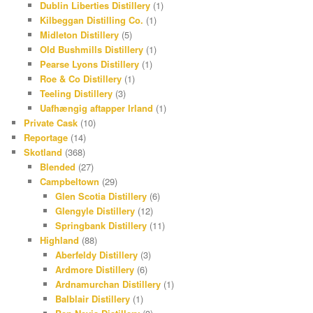
Dublin Liberties Distillery
(1)
Kilbeggan Distilling Co.
(1)
Midleton Distillery
(5)
Old Bushmills Distillery
(1)
Pearse Lyons Distillery
(1)
Roe & Co Distillery
(1)
Teeling Distillery
(3)
Uafhængig aftapper Irland
(1)
Private Cask
(10)
Reportage
(14)
Skotland
(368)
Blended
(27)
Campbeltown
(29)
Glen Scotia Distillery
(6)
Glengyle Distillery
(12)
Springbank Distillery
(11)
Highland
(88)
Aberfeldy Distillery
(3)
Ardmore Distillery
(6)
Ardnamurchan Distillery
(1)
Balblair Distillery
(1)