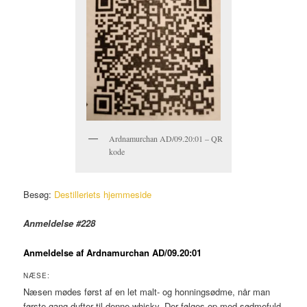
Ardnamurchan AD/09.20:01 – QR
kode
Besøg:
Destilleriets hjemmeside
Anmeldelse #228
Anmeldelse af Ardnamurchan AD/09.20:01
NÆSE:
Næsen mødes først af en let malt- og honningsødme, når man
første gang dufter til denne whisky. Der følges op med sødmefuld