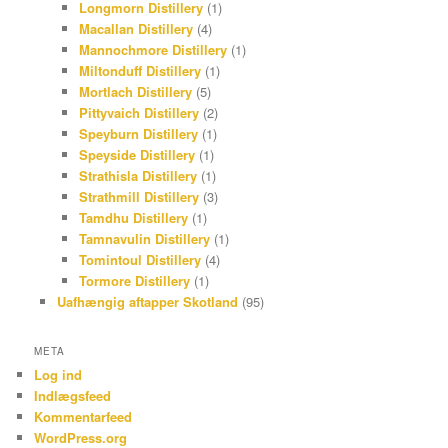
Longmorn Distillery
(1)
Macallan Distillery
(4)
Mannochmore Distillery
(1)
Miltonduff Distillery
(1)
Mortlach Distillery
(5)
Pittyvaich Distillery
(2)
Speyburn Distillery
(1)
Speyside Distillery
(1)
Strathisla Distillery
(1)
Strathmill Distillery
(3)
Tamdhu Distillery
(1)
Tamnavulin Distillery
(1)
Tomintoul Distillery
(4)
Tormore Distillery
(1)
Uafhængig aftapper Skotland
(95)
META
Log ind
Indlægsfeed
Kommentarfeed
WordPress.org