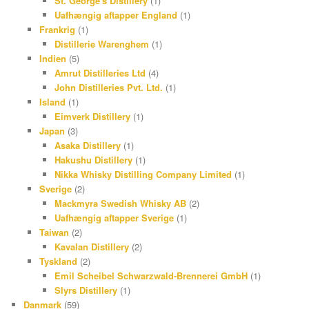
St. George's Distillery
(1)
Uafhængig aftapper England
(1)
Frankrig
(1)
Distillerie Warenghem
(1)
Indien
(5)
Amrut Distilleries Ltd
(4)
John Distilleries Pvt. Ltd.
(1)
Island
(1)
Eimverk Distillery
(1)
Japan
(3)
Asaka Distillery
(1)
Hakushu Distillery
(1)
Nikka Whisky Distilling Company Limited
(1)
Sverige
(2)
Mackmyra Swedish Whisky AB
(2)
Uafhængig aftapper Sverige
(1)
Taiwan
(2)
Kavalan Distillery
(2)
Tyskland
(2)
Emil Scheibel Schwarzwald-Brennerei GmbH
(1)
Slyrs Distillery
(1)
Danmark
(59)