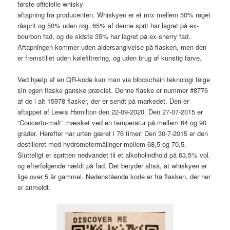
første officielle whisky
aftapning fra producenten. Whiskyen er et mix mellem 50% røget
råsprit og 50% uden røg. 65% af denne sprit har lagret på ex-
bourbon fad, og de sidste 35% har lagret på ex-sherry fad.
Aftapningen kommer uden aldersangivelse på flasken, men den
er fremstillet uden kølefiltrering, og uden brug af kunstig farve.
Ved hjælp af en QR-kode kan man via blockchain teknologi følge
sin egen flaske ganske præcist. Denne flaske er nummer #8776
af de i alt 15978 flasker, der er sendt på markedet. Den er
aftappet af Lewis Hamilton den 22-09-2020. Den 27-07-2015 er
“Concerto-malt” mæsket ved en temperatur på mellem 64 og 90
grader. Herefter har urten gæret i 76 timer. Den 30-7-2015 er den
destilleret med hydrometermålinger mellem 68,5 og 70,5.
Slutteligt er spritten nedvandet til et alkoholindhold på 63,5% vol.
og efterfølgende hældt på fad. Det betyder altså, at whiskyen er
lige over 5 år gammel. Nedenstående kode er fra flasken, der her
er anmeldt.