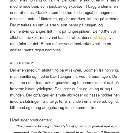
modne røde bær, som jordbær og skovbær. I baggrunden er en
snert af citrus. Ganske som i duften findes også i smagen en
mineralsk note af flintesten, og der mærkes lidt salt på læberne.
Der mærkes en smule stærk sort peber på tungen, og
momentvis opfanges lidt mint på tungespidsen. De 46,8% vol
alkohol mærkes, men vand kan tilsættes denne
whisky
, hvis
man føler for det. Et par dråber vand forstærker vaniljen en
anelse, mens røgen nedtones.
AFSLUTNING:
Der er en medium afslutning på whiskyen. Sødmen fra honning,
malt, vanilje og modne bær hænger fint ved i eftersmagen. De
maritime noter forstærkes gradvist, og fornemmelsen af salt på
læberne bliver tydeligere. Der ligger et fint og let lag af røg i
munden. Der opfanges en smule abrikoser og hasselnødder hen
imod afslutningen. Slutteligt tørrer munden en anelse ud, og lidt
bitterhed og smag af egetræ og kanel kommer frem.
Hvad siger producenten:
“
We produce two signature styles of spirit, one peated and one
unpeated. The distillery was designed to produce a full flavoured