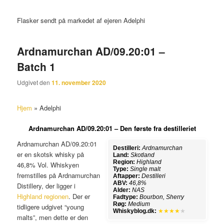
Flasker sendt på markedet af ejeren Adelphi
Ardnamurchan AD/09.20:01 –
Batch 1
Udgivet den
11. november 2020
Hjem
»
Adelphi
Ardnamurchan AD/09.20:01 – Den første fra destilleriet
Ardnamurchan AD/09.20:01
Destilleri:
Ardnamurchan
er en skotsk whisky på
Land:
Skotland
Region:
Highland
46,8% Vol. Whiskyen
Type:
Single malt
fremstilles på Ardnamurchan
Aftapper:
Destilleri
ABV:
46,8%
Distillery, der ligger i
Alder:
NAS
Highland regionen
. Der er
Fadtype:
Bourbon, Sherry
Røg:
Medium
tidligere udgivet “young
Whiskyblog.dk:
★★★★
★
malts”, men dette er den