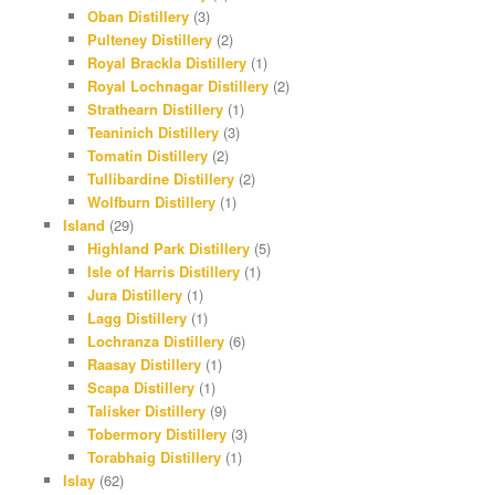
Oban Distillery
(3)
Pulteney Distillery
(2)
Royal Brackla Distillery
(1)
Royal Lochnagar Distillery
(2)
Strathearn Distillery
(1)
Teaninich Distillery
(3)
Tomatin Distillery
(2)
Tullibardine Distillery
(2)
Wolfburn Distillery
(1)
Island
(29)
Highland Park Distillery
(5)
Isle of Harris Distillery
(1)
Jura Distillery
(1)
Lagg Distillery
(1)
Lochranza Distillery
(6)
Raasay Distillery
(1)
Scapa Distillery
(1)
Talisker Distillery
(9)
Tobermory Distillery
(3)
Torabhaig Distillery
(1)
Islay
(62)