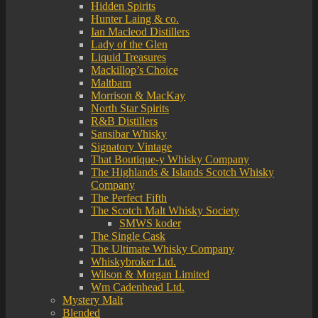
Hidden Spirits
Hunter Laing & co.
Ian Macleod Distillers
Lady of the Glen
Liquid Treasures
Mackillop’s Choice
Maltbarn
Morrison & MacKay
North Star Spirits
R&B Distillers
Sansibar Whisky
Signatory Vintage
That Boutique-y Whisky Company
The Highlands & Islands Scotch Whisky
Company
The Perfect Fifth
The Scotch Malt Whisky Society
SMWS koder
The Single Cask
The Ultimate Whisky Company
Whiskybroker Ltd.
Wilson & Morgan Limited
Wm Cadenhead Ltd.
Mystery Malt
Blended