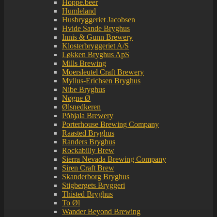
Hoppe.beer
Humleland
Husbryggeriet Jacobsen
Hvide Sande Bryghus
Innis & Gunn Brewery
Klosterbryggeriet A/S
Løkken Bryghus ApS
Mills Brewing
Moersleutel Craft Brewery
Mylius-Erichsen Bryghus
Nibe Bryghus
Nøgne Ø
Ølsnedkeren
Põhjala Brewery
Porterhouse Brewing Company
Raasted Bryghus
Randers Bryghus
Rockabilly Brew
Sierra Nevada Brewing Company
Siren Craft Brew
Skanderborg Bryghus
Stigbergets Bryggeri
Thisted Bryghus
To Øl
Wander Beyond Brewing