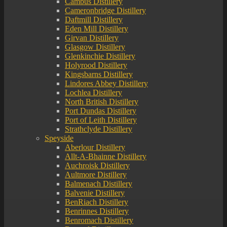
Cambus Distillery
Cameronbridge Distillery
Daftmill Distillery
Eden Mill Distillery
Girvan Distillery
Glasgow Distillery
Glenkinchie Distillery
Holyrood Distillery
Kingsbarns Distillery
Lindores Abbey Distillery
Lochlea Distillery
North British Distillery
Port Dundas Distillery
Port of Leith Distillery
Strathclyde Distillery
Speyside
Aberlour Distillery
Allt-A-Bhainne Distillery
Auchroisk Distillery
Aultmore Distillery
Balmenach Distillery
Balvenie Distillery
BenRiach Distillery
Benrinnes Distillery
Benromach Distillery