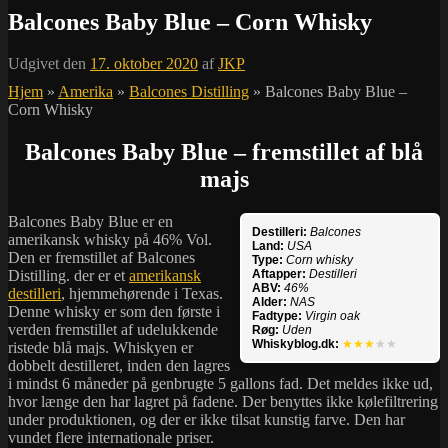
Balcones Baby Blue – Corn Whisky
Udgivet den
17. oktober 2020
af
JKP
Hjem
»
Amerika
»
Balcones Distilling
»
Balcones Baby Blue –
Corn Whisky
Balcones Baby Blue – fremstillet af blå
majs
Balcones Baby Blue er en
Destilleri:
Balcones
amerikansk whisky på 46% Vol.
Land:
USA
Den er fremstillet af Balcones
Type:
Corn whisky
Distilling. der er et
amerikansk
Aftapper:
Destilleri
ABV:
46%
destilleri
, hjemmehørende i Texas.
Alder:
NAS
Denne whisky er som den første i
Fadtype:
Virgin oak
verden fremstillet af udelukkende
Røg:
Uden
Whiskyblog.dk:
★★★
★★
ristede blå majs. Whiskyen er
dobbelt destilleret, inden den lagres
i mindst 6 måneder på genbrugte 5 gallons fad. Det meldes ikke ud,
hvor længe den har lagret på fadene. Der benyttes ikke kølefiltrering
under produktionen, og der er ikke tilsat kunstig farve. Den har
vundet flere internationale priser.