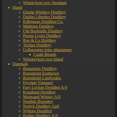
Whiskykort over Skotland
Irland
Dingle Whiskey Distillery
Dublin Liberties Distillery
Kilbeggan Distilling Co.
Midleton Distillery
Old Bushmills Distillery
Pearse Lyons Distillery
Roe & Co Distillery
Teeling Distillery
Uafhængige irske aftapninger
Castle Brands
Whiskeykort over Irland
Danmark
Braunstein Distillery
Brænderiet Enghaven
Brænderiet Limfjorden
Dyrehøj Vingaard
Fary Lochan Destilleri A/S
Knaplund Destilleri
Mosgaard Whisky A/S
Nordisk Brænderi
Norlyk Distillery ApS
Nyborg Destilleri
Radius Distillery A/S