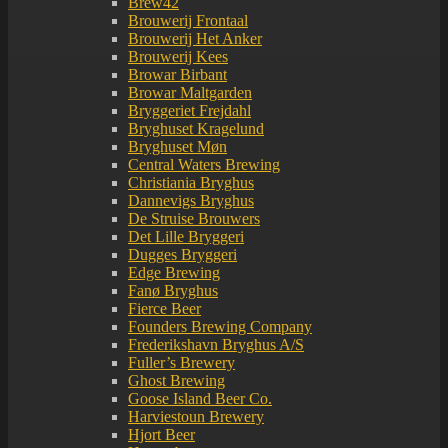
Brew42
Brouwerij Frontaal
Brouwerij Het Anker
Brouwerij Kees
Browar Birbant
Browar Maltgarden
Bryggeriet Frejdahl
Bryghuset Kragelund
Bryghuset Møn
Central Waters Brewing
Christiania Bryghus
Dannevigs Bryghus
De Struise Brouwers
Det Lille Bryggeri
Dugges Bryggeri
Edge Brewing
Fanø Bryghus
Fierce Beer
Founders Brewing Company
Frederikshavn Bryghus A/S
Fuller’s Brewery
Ghost Brewing
Goose Island Beer Co.
Harviestoun Brewery
Hjort Beer