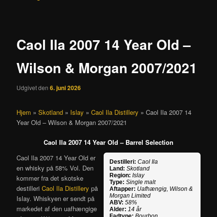
Caol Ila 2007 14 Year Old –
Wilson & Morgan 2007/2021
Udgivet den
6. juni 2026
Hjem
»
Skotland
»
Islay
»
Caol Ila Distillery
»
Caol Ila 2007 14
Year Old – Wilson & Morgan 2007/2021
Caol Ila 2007 14 Year Old – Barrel Selection
Caol Ila 2007 14 Year Old er
Destilleri:
Caol Ila
en whisky på 58% Vol. Den
Land:
Skotland
Region:
Islay
kommer fra det skotske
Type:
Single malt
destilleri
Caol Ila Distillery
på
Aftapper:
Uafhængig, Wilson &
Morgan Limited
Islay. Whiskyen er sendt på
ABV:
58%
markedet af den uafhængige
Alder:
14 år
Fadtype:
Bourbon