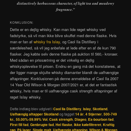
distinctively herbaceous character, of light tea and meadowy
fragrance.”
KONKLUSION:
Dette er en dejlig whisky. Kan man lide røget whisky ved
fadstyrke, så vil man ikke blive skuffet med denne flaske. Hvis
man er fan af
whisky fra Islay
, og Caol Ila Distillery i
særdeleshed, så vil jeg anbefale at lede efter en af de kun 790
flasker. Jeg købte selv denne flaske på auktion til 560,- kronaer.
Med sådan en prissætning er det virkelig en dejlig
whiskyoplevelse til prisen. Endnu en gang må det konstateres, at
der ligger mange skjulte whisky diamanter blandt de uafhængige
aftapninger. Konklusionen på denne anmeldelse af Caol Ila 2007
14 Year Old Wilson & Morgan 2007/2021 er, at det er fantastisk
whisky, hvis man er til uafhængige cask strength aftapninger af
røget Islay whisky.
Dette indlæg blev udgivet i
Caol Ila Distillery
,
Islay
,
Skotland
,
Uafhængig aftapper Skotland
og tagget
14 år
,
4 Stjerner
,
500-749
kr.
,
55.00%-59.99% Vol
,
Cask strength
,
Diageo
,
Ex-bourbon fad
,
First fill fad
,
Genbrugte fad
,
Hel flaske
,
Ikke kølefiltreret
,
Kraftig
røg
,
På lager
,
Single malt
,
Uafhængig aftapning
,
Wilson & Morgan