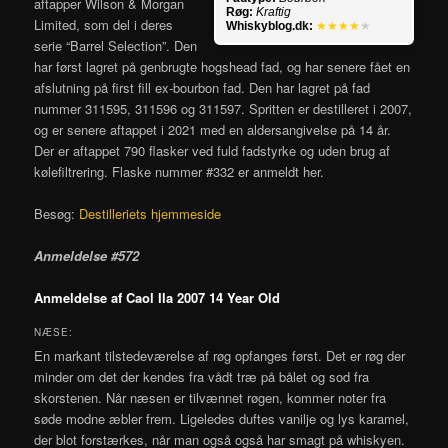
aftapper Wilson & Morgan
Røg:
Kraftig
Limited, som del i deres
Whiskyblog.dk:
★★★★
★
serie “Barrel Selection”. Den
har først lagret på genbrugte hogshead fad, og har senere fået en
afslutning på first fill ex-bourbon fad. Den har lagret på fad
nummer
311595, 311596 og 311597.
Spritten er destilleret i 2007,
og er senere aftappet i 2021 med en aldersangivelse på 14 år.
Der er aftappet 790 flasker ved fuld fadstyrke og uden brug af
kølefiltrering. Flaske nummer #332 er anmeldt her.
Besøg:
Destilleriets hjemmeside
Anmeldelse #572
Anmeldelse af Caol Ila 2007 14 Year Old
NÆSE:
En markant tilstedeværelse af røg opfanges først. Det er røg der
minder om det der kendes fra vådt træ på bålet og sod fra
skorstenen. Når næsen er tilvænnet røgen, kommer noter fra
søde modne æbler frem. Ligeledes duftes vanilje og lys karamel,
der blot forstærkes, når man også også har smagt på whiskyen.