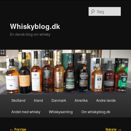
Fortsæt
til
Søg
primært
indhold
Whiskyblog.dk
En dansk blog om whisky
Hovedmenu
Skotland
Irland
Danmark
Amerika
Andre lande
Andet med whisky
Whiskysamling
Om whiskyblog.dk
Indlægsnavigation
←
Forrige
Næste
→