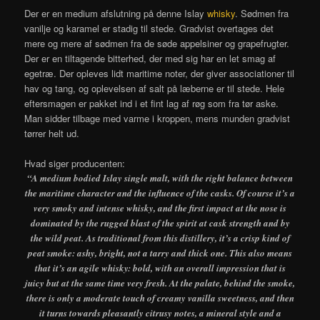
Der er en medium afslutning på denne Islay
whisky
. Sødmen fra
vanilje og karamel er stadig til stede. Gradvist overtages det
mere og mere af sødmen fra de søde appelsiner og grapefrugter.
Der er en tiltagende bitterhed, der med sig har en let smag af
egetræ. Der opleves lidt maritime noter, der giver associationer til
hav og tang, og oplevelsen af salt på læberne er til stede. Hele
eftersmagen er pakket ind i et fint lag af røg som fra tør aske.
Man sidder tilbage med varme i kroppen, mens munden gradvist
tørrer helt ud.
Hvad siger producenten:
“A medium bodied Islay single malt, with the right balance between
the maritime character and the influence of the casks. Of course it’s a
very smoky and intense whisky, and the first impact at the nose is
dominated by the rugged blast of the spirit at cask strength and by
the wild peat. As traditional from this distillery, it’s a crisp kind of
peat smoke: ashy, bright, not a tarry and thick one. This also means
that it’s an agile whisky: bold, with an overall impression that is
juicy but at the same time very fresh. At the palate, behind the smoke,
there is only a moderate touch of creamy vanilla sweetness, and then
it turns towards pleasantly citrusy notes, a mineral style and a