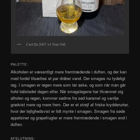
Caol Ila 2007 14 Year Old
PALETTE:
Alkoholen er væsentligt mere fremtrædende i duften, og der kan
med fordel tilsættes et par dråber vand. Der smages nu tydeligt
røg. I smagen er røgen mere som tør aske, og som når man går
forbi bålstedet dagen etfer. Når smagsløgene har tilvænnet sig
alholen og røgen, kommer sødme fra sød karamel og vanilje
gradvist mere og mere frem. Der er et strejf af friske krydderurter,
hvor der lejlighedsvist er lidt mynte i smagen. Smagen fra søde
appelsiner og grapefrugter er mere fremtrædende i smagen end i
duften.
AFSLUTNING: